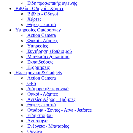
Είδη προσωπικής υγιεινής
Bιβλία - Οδηγοί - Χάρτες
Βιβλία - Οδηγοί
Χάρτες
Θήκες - κουτιά
Υπηρεσίες Outdoorway
Action Camera
Φακοί - Λάμπες
Υπηρεσίες
Συντήρηση εξοπλισμού
Μίσθωση εξοπλισμού
Εκπαιδεύσεις
Εξορμήσεις
Ηλεκτρονικά & Gadgets
Action Camera
GPS
Διάφορα ηλεκτρονικά
Φακοί - Λάμπες
Αντλίες Αέρος - Τρόμπες
Θήκες - κουτιά
Φτυάρια - Σόντες - Arva - Jetforce
Είδη στοίβου
Αντίσκηνα
Ενέργεια - Μπαταρίες
Όργανα