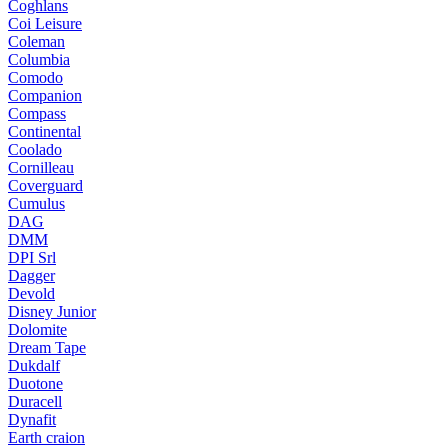
Coghlans
Coi Leisure
Coleman
Columbia
Comodo
Companion
Compass
Continental
Coolado
Cornilleau
Coverguard
Cumulus
DAG
DMM
DPI Srl
Dagger
Devold
Disney Junior
Dolomite
Dream Tape
Dukdalf
Duotone
Duracell
Dynafit
Earth craion