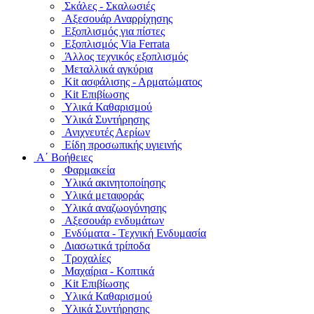
Σκάλες - Σκαλωσιές
Αξεσουάρ Αναρρίχησης
Εξοπλισμός για πίστες
Εξοπλισμός Via Ferrata
Άλλος τεχνικός εξοπλισμός
Μεταλλικά αγκύρια
Kit ασφάλισης - Αρματώματος
Kit Επιβίωσης
Υλικά Καθαρισμού
Υλικά Συντήρησης
Ανιχνευτές Αερίων
Είδη προσωπικής υγιεινής
Α΄ Βοήθειες
Φαρμακεία
Υλικά ακινητοποίησης
Υλικά μεταφοράς
Υλικά αναζωογόνησης
Αξεσουάρ ενδυμάτων
Ενδύματα - Τεχνική Ενδυμασία
Διασωτικά τρίποδα
Τροχαλίες
Μαχαίρια - Κοπτικά
Kit Επιβίωσης
Υλικά Καθαρισμού
Υλικά Συντήρησης