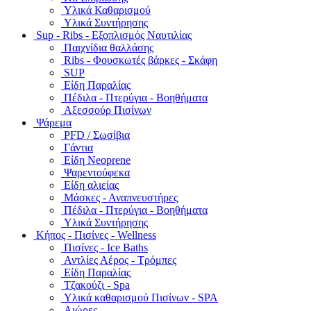
Υλικά Καθαρισμού
Υλικά Συντήρησης
Sup - Ribs - Εξοπλισμός Ναυτιλίας
Παιχνίδια θαλλάσης
Ribs - Φουσκωτές βάρκες - Σκάφη
SUP
Είδη Παραλίας
Πέδιλα - Πτερύγια - Βοηθήματα
Αξεσσούρ Πισίνων
Ψάρεμα
PFD / Σωσίβια
Γάντια
Είδη Neoprene
Ψαρεντούφεκα
Είδη αλιείας
Μάσκες - Αναπνευστήρες
Πέδιλα - Πτερύγια - Βοηθήματα
Υλικά Συντήρησης
Κήπος - Πισίνες - Wellness
Πισίνες - Ice Baths
Αντλίες Αέρος - Τρόμπες
Είδη Παραλίας
Τζακούζι - Spa
Υλικά καθαρισμού Πισίνων - SPA
Αιώρες