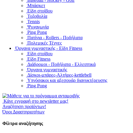
Baseball - Hockey - Golf
Μπάσκετ
Είδη στοίβου
Τοξοβολία
Tennis
Ψυχαγωγία
Ping Pong
Πατίνια - Rollers - Ποδήλατα
Πολεμικές Τέχνες
Όργανα γυμναστικής - Είδη Fitness
Είδη στοίβου
Είδη Fitness
Διάδρομοι - Ποδήλατα - Ελλειπτικά
Όργανα γυμναστικής
Δίσκοι-μπάρες-Αλτήρες-kettlebell
Υπνόσακοι και αξεσουάρ διανυκτέρευσης
Ping Pong
Κάνε εγγραφή στο newsletter μας!
Αναζήτηση προϊόντων!
Όροι Δραστηριοτήτων
Φίλτρα αναζήτησης