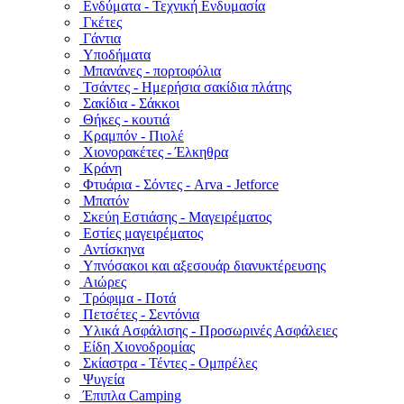
Ενδύματα - Τεχνική Ενδυμασία
Γκέτες
Γάντια
Υποδήματα
Μπανάνες - πορτοφόλια
Τσάντες - Ημερήσια σακίδια πλάτης
Σακίδια - Σάκκοι
Θήκες - κουτιά
Κραμπόν - Πιολέ
Χιονορακέτες - Έλκηθρα
Κράνη
Φτυάρια - Σόντες - Arva - Jetforce
Μπατόν
Σκεύη Εστιάσης - Μαγειρέματος
Εστίες μαγειρέματος
Αντίσκηνα
Υπνόσακοι και αξεσουάρ διανυκτέρευσης
Αιώρες
Τρόφιμα - Ποτά
Πετσέτες - Σεντόνια
Υλικά Ασφάλισης - Προσωρινές Ασφάλειες
Είδη Χιονοδρομίας
Σκίαστρα - Τέντες - Ομπρέλες
Ψυγεία
Έπιπλα Camping