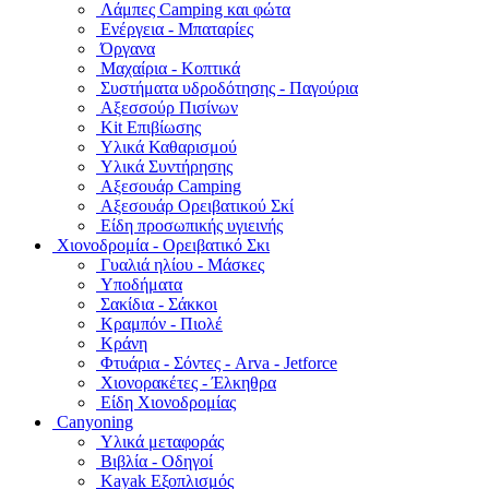
Λάμπες Camping και φώτα
Ενέργεια - Μπαταρίες
Όργανα
Μαχαίρια - Κοπτικά
Συστήματα υδροδότησης - Παγούρια
Αξεσσούρ Πισίνων
Kit Επιβίωσης
Υλικά Καθαρισμού
Υλικά Συντήρησης
Αξεσουάρ Camping
Αξεσουάρ Ορειβατικού Σκί
Είδη προσωπικής υγιεινής
Χιονοδρομία - Ορειβατικό Σκι
Γυαλιά ηλίου - Μάσκες
Υποδήματα
Σακίδια - Σάκκοι
Κραμπόν - Πιολέ
Κράνη
Φτυάρια - Σόντες - Arva - Jetforce
Χιονορακέτες - Έλκηθρα
Είδη Χιονοδρομίας
Canyoning
Υλικά μεταφοράς
Βιβλία - Οδηγοί
Kayak Εξοπλισμός