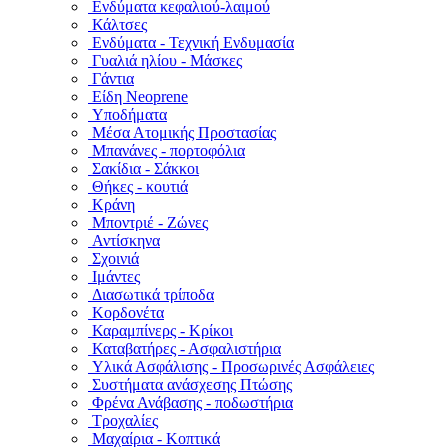
Ενδύματα κεφαλιού-λαιμού
Κάλτσες
Ενδύματα - Τεχνική Ενδυμασία
Γυαλιά ηλίου - Μάσκες
Γάντια
Είδη Neoprene
Υποδήματα
Μέσα Ατομικής Προστασίας
Μπανάνες - πορτοφόλια
Σακίδια - Σάκκοι
Θήκες - κουτιά
Κράνη
Μποντριέ - Ζώνες
Αντίσκηνα
Σχοινιά
Ιμάντες
Διασωτικά τρίποδα
Κορδονέτα
Καραμπίνερς - Κρίκοι
Καταβατήρες - Ασφαλιστήρια
Υλικά Ασφάλισης - Προσωρινές Ασφάλειες
Συστήματα ανάσχεσης Πτώσης
Φρένα Ανάβασης - ποδωστήρια
Τροχαλίες
Μαχαίρια - Κοπτικά