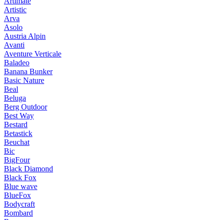
Artimate
Artistic
Arva
Asolo
Austria Alpin
Avanti
Aventure Verticale
Baladeo
Banana Bunker
Basic Nature
Beal
Beluga
Berg Outdoor
Best Way
Bestard
Betastick
Beuchat
Bic
BigFour
Black Diamond
Black Fox
Blue wave
BlueFox
Bodycraft
Bombard