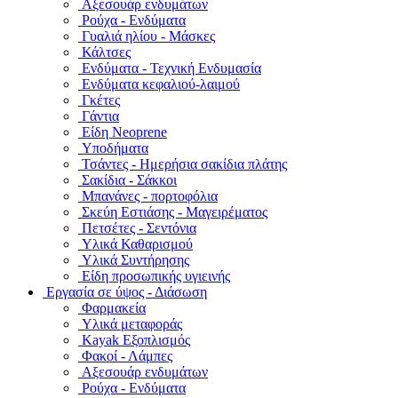
Αξεσουάρ ενδυμάτων
Ρούχα - Ενδύματα
Γυαλιά ηλίου - Μάσκες
Κάλτσες
Ενδύματα - Τεχνική Ενδυμασία
Ενδύματα κεφαλιού-λαιμού
Γκέτες
Γάντια
Είδη Neoprene
Υποδήματα
Τσάντες - Ημερήσια σακίδια πλάτης
Σακίδια - Σάκκοι
Μπανάνες - πορτοφόλια
Σκεύη Εστιάσης - Μαγειρέματος
Πετσέτες - Σεντόνια
Υλικά Καθαρισμού
Υλικά Συντήρησης
Είδη προσωπικής υγιεινής
Εργασία σε ύψος - Διάσωση
Φαρμακεία
Υλικά μεταφοράς
Kayak Εξοπλισμός
Φακοί - Λάμπες
Αξεσουάρ ενδυμάτων
Ρούχα - Ενδύματα