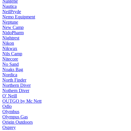
Nalgene
Nautica
NeilPryde
Nemo Equipment
Neptune
New Camp
NidoPharm
Nightrest
Nikon
Nikwax
Nils Camp
Nitecore
No Sand
Noaks Bag
Nordica
North Finder
Northern Diver
Nothern Diver
O' Neill
OUTGO by Mc Nett
Odlo
Olymbus
Olympus Gas
Origin Outdoors
Osprey