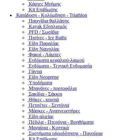
Κάρτες Μνήμης
Kit Επιβίωσης
Κατάδυση - Κολύμβηση - Triathlon
Παιχνίδια θαλλάσης
Kayak Εξοπλισμός
PFD / Σωσίβια
Πισίνες - Ice Baths
Είδη Παραλίας
Είδη Ναυτιλίας
Φακοί - Λάμπες
Ενδύματα κεφαλιού-λαιμού
Ενδύματα - Τεχνική Ενδυμασία
Γάντια
Είδη Neoprene
Υποδήματα
Μπανάνες - πορτοφόλια
Σακίδια - Σάκκοι
Θήκες - κουτιά
Πετσέτες - Σεντόνια
Μάσκες - Αναπνευστήρες
Είδη αλιείας
Πέδιλα - Πτερύγια - Βοηθήματα
Μαχαίρια - Κοπτικά
Συστήματα υδροδότησης - Παγούρια
Kit Επιβίωσης