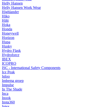
Helly Hansen
Helly Hansen Work Wear
Highlander
Hiko
Hilti
Hoka
Honda
Honeywell
Horizon
Hupa
Husky
Hydro Flask
Hydroforce
IBEX
ICOPRO
ISC - International Safety Components
Ice Peak
Igloo
Imbema groep
Impulse
In The Shade
Inca
Inook
Insta360
Intex