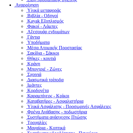
Αναρρίχηση
Υλικά μεταφοράς
Βιβλία - Οδηγοί
Kayak Εξοπλισμός
Φακοί - Λάμπες
Αξεσουάρ ενδυμάτων
Γάντια
Υποδήματα
Μέσα Ατομικής Προστασίας
Σακίδια - Σάκκοι
Θήκες - κουτιά
Κράνη
Μποντριέ - Ζώνες
Σχοινιά
Διασωτικά τρίποδα
Ιμάντες
Κορδονέτα
Καραμπίνερς - Κρίκοι
Καταβατήρες - Ασφαλιστήρια
Υλικά Ασφάλισης - Προσωρινές Ασφάλειες
Φρένα Ανάβασης - ποδωστήρια
Συστήματα ανάσχεσης Πτώσης
Τροχαλίες
Μαχαίρια - Κοπτικά