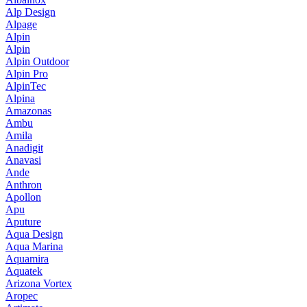
Alp Design
Alpage
Alpin
Alpin
Alpin Outdoor
Alpin Pro
AlpinTec
Alpina
Amazonas
Ambu
Amila
Anadigit
Anavasi
Ande
Anthron
Apollon
Apu
Aputure
Aqua Design
Aqua Marina
Aquamira
Aquatek
Arizona Vortex
Aropec