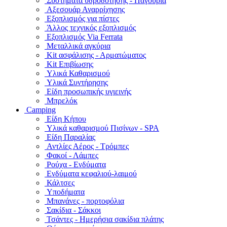
Συστήματα υδροδότησης - Παγούρια
Αξεσουάρ Αναρρίχησης
Εξοπλισμός για πίστες
Άλλος τεχνικός εξοπλισμός
Εξοπλισμός Via Ferrata
Μεταλλικά αγκύρια
Kit ασφάλισης - Αρματώματος
Kit Επιβίωσης
Υλικά Καθαρισμού
Υλικά Συντήρησης
Είδη προσωπικής υγιεινής
Μπρελόκ
Camping
Είδη Κήπου
Υλικά καθαρισμού Πισίνων - SPA
Είδη Παραλίας
Αντλίες Αέρος - Τρόμπες
Φακοί - Λάμπες
Ρούχα - Ενδύματα
Ενδύματα κεφαλιού-λαιμού
Κάλτσες
Υποδήματα
Μπανάνες - πορτοφόλια
Σακίδια - Σάκκοι
Τσάντες - Ημερήσια σακίδια πλάτης