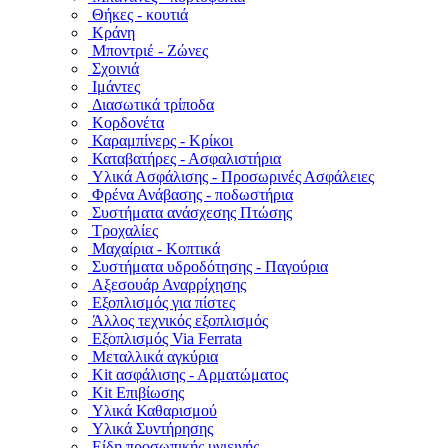
Θήκες - κουτιά
Κράνη
Μποντριέ - Ζώνες
Σχοινιά
Ιμάντες
Διασωτικά τρίποδα
Κορδονέτα
Καραμπίνερς - Κρίκοι
Καταβατήρες - Ασφαλιστήρια
Υλικά Ασφάλισης - Προσωρινές Ασφάλειες
Φρένα Ανάβασης - ποδωστήρια
Συστήματα ανάσχεσης Πτώσης
Τροχαλίες
Μαχαίρια - Κοπτικά
Συστήματα υδροδότησης - Παγούρια
Αξεσουάρ Αναρρίχησης
Εξοπλισμός για πίστες
Άλλος τεχνικός εξοπλισμός
Εξοπλισμός Via Ferrata
Μεταλλικά αγκύρια
Kit ασφάλισης - Αρματώματος
Kit Επιβίωσης
Υλικά Καθαρισμού
Υλικά Συντήρησης
Είδη προσωπικής υγιεινής