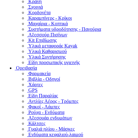
Κράνη
Σχοινιά
Κορδονέτα
Καραμπίνερς - Κρίκοι
Μαχαίρια - Κοπτικά
Συστήματα υδροδότησης - Παγούρια
Αξεσσούρ Πισίνων
Kit Επιβίωσης
Υλικά μεταφοράς Kayak
Υλικά Καθαρισμού
Υλικά Συντήρησης
Είδη προσωπικής υγιεινής
Ορειβασία
Φαρμακεία
Βιβλία - Οδηγοί
Χάρτες
GPS
Είδη Παραλίας
Αντλίες Αέρος - Τρόμπες
Φακοί - Λάμπες
Ρούχα - Ενδύματα
Αξεσουάρ ενδυμάτων
Κάλτσες
Γυαλιά ηλίου - Μάσκες
Ενδύματα κεφαλιού-λαιμού