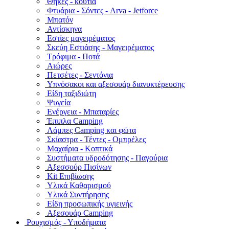
Θήκες - κουτιά
Φτυάρια - Σόντες - Arva - Jetforce
Μπατόν
Αντίσκηνα
Εστίες μαγειρέματος
Σκεύη Εστιάσης - Μαγειρέματος
Τρόφιμα - Ποτά
Αιώρες
Πετσέτες - Σεντόνια
Υπνόσακοι και αξεσουάρ διανυκτέρευσης
Είδη ταξιδιώτη
Ψυγεία
Ενέργεια - Μπαταρίες
Έπιπλα Camping
Λάμπες Camping και φώτα
Σκίαστρα - Τέντες - Ομπρέλες
Μαχαίρια - Κοπτικά
Συστήματα υδροδότησης - Παγούρια
Αξεσσούρ Πισίνων
Kit Επιβίωσης
Υλικά Καθαρισμού
Υλικά Συντήρησης
Είδη προσωπικής υγιεινής
Αξεσουάρ Camping
Ρουχισμός - Υποδήματα