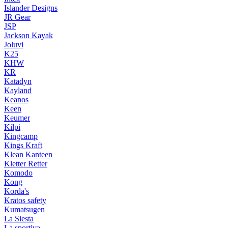
Islander Designs
JR Gear
JSP
Jackson Kayak
Joluvi
K25
KHW
KR
Katadyn
Kayland
Keanos
Keen
Keumer
Kilpi
Kingcamp
Kings Kraft
Klean Kanteen
Kletter Retter
Komodo
Kong
Korda's
Kratos safety
Kumatsugen
La Siesta
La sportiva