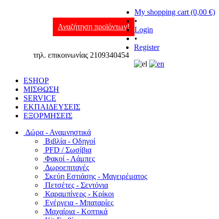
My shopping cart (0,00 €)
•
Αναζήτηση προϊόντων!
Login
•
Register
τηλ. επικοινωνίας 2109340454
ESHOP
ΜΙΣΘΩΣΗ
SERVICE
ΕΚΠΑΙΔΕΥΣΕΙΣ
ΕΞΟΡΜΗΣΕΙΣ
Δώρα - Αναμνηστικά
Βιβλία - Οδηγοί
PFD / Σωσίβια
Φακοί - Λάμπες
Δωροεπιταγές
Σκεύη Εστιάσης - Μαγειρέματος
Πετσέτες - Σεντόνια
Καραμπίνερς - Κρίκοι
Ενέργεια - Μπαταρίες
Μαχαίρια - Κοπτικά