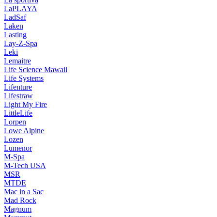
LaPLAYA
LadSaf
Laken
Lasting
Lay-Z-Spa
Leki
Lemaitre
Life Science Mawaii
Life Systems
Lifenture
Lifestraw
Light My Fire
LittleLife
Lorpen
Lowe Alpine
Lozen
Lumenor
M-Spa
M-Tech USA
MSR
MTDE
Mac in a Sac
Mad Rock
Magnum