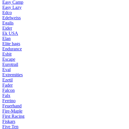
Easy Camp
Easy Lazy
Edco
Edelweiss
Egalis
Eider
Ek USA
Elan
Elite bags
Endurance
Esbit
Escape
Eurotrail
Eval
Extremities
Ezetil
Fader
Falcon
Falx
Ferrino
Feuerhand
Fire-Maple
First Racing
Fiskars
Five Ten