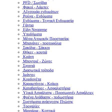
PFD / Σωσίβια
Φακοί - Λάμπες
Αξεσουάρ ενδυμάτων
Ρούχα - Ενδύματα
Ενδύματα - Τεχνική Ενδυμασία
Γάντια
Είδη Neoprene
Υποδήματα
Μέσα Ατομικής Προστασίας
Μπανάνες - πορτοφόλια
Σακίδια - Σάκκοι
Θήκες - κουτιά
Κράνη
Μποντριέ - Ζώνες
Σχοινιά
Διασωτικά τρίποδα
Ιμάντες
Κορδονέτα
Καραμπίνερς - Κρίκοι
Καταβατήρες - Ασφαλιστήρια
Υλικά Ασφάλισης - Προσωρινές Ασφάλειες
Φρένα Ανάβασης - ποδωστήρια
Συστήματα ανάσχεσης Πτώσης
Τροχαλίες
Μαχαίρια - Κοπτικά