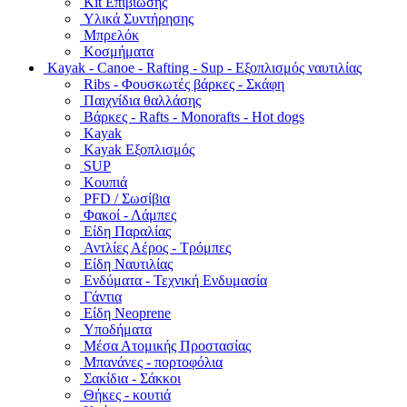
Kit Επιβίωσης
Υλικά Συντήρησης
Μπρελόκ
Κοσμήματα
Kayak - Canoe - Rafting - Sup - Εξοπλισμός ναυτιλίας
Ribs - Φουσκωτές βάρκες - Σκάφη
Παιχνίδια θαλλάσης
Βάρκες - Rafts - Monorafts - Hot dogs
Kayak
Kayak Εξοπλισμός
SUP
Κουπιά
PFD / Σωσίβια
Φακοί - Λάμπες
Είδη Παραλίας
Αντλίες Αέρος - Τρόμπες
Είδη Ναυτιλίας
Ενδύματα - Τεχνική Ενδυμασία
Γάντια
Είδη Neoprene
Υποδήματα
Μέσα Ατομικής Προστασίας
Μπανάνες - πορτοφόλια
Σακίδια - Σάκκοι
Θήκες - κουτιά