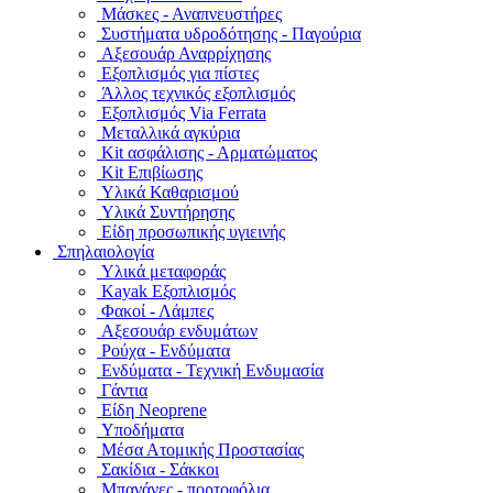
Μάσκες - Αναπνευστήρες
Συστήματα υδροδότησης - Παγούρια
Αξεσουάρ Αναρρίχησης
Εξοπλισμός για πίστες
Άλλος τεχνικός εξοπλισμός
Εξοπλισμός Via Ferrata
Μεταλλικά αγκύρια
Kit ασφάλισης - Αρματώματος
Kit Επιβίωσης
Υλικά Καθαρισμού
Υλικά Συντήρησης
Είδη προσωπικής υγιεινής
Σπηλαιολογία
Υλικά μεταφοράς
Kayak Εξοπλισμός
Φακοί - Λάμπες
Αξεσουάρ ενδυμάτων
Ρούχα - Ενδύματα
Ενδύματα - Τεχνική Ενδυμασία
Γάντια
Είδη Neoprene
Υποδήματα
Μέσα Ατομικής Προστασίας
Σακίδια - Σάκκοι
Μπανάνες - πορτοφόλια