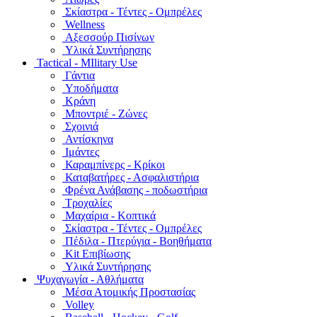
Σκίαστρα - Τέντες - Ομπρέλες
Wellness
Αξεσσούρ Πισίνων
Υλικά Συντήρησης
Tactical - MIlitary Use
Γάντια
Υποδήματα
Κράνη
Μποντριέ - Ζώνες
Σχοινιά
Αντίσκηνα
Ιμάντες
Καραμπίνερς - Κρίκοι
Καταβατήρες - Ασφαλιστήρια
Φρένα Ανάβασης - ποδωστήρια
Τροχαλίες
Μαχαίρια - Κοπτικά
Σκίαστρα - Τέντες - Ομπρέλες
Πέδιλα - Πτερύγια - Βοηθήματα
Kit Επιβίωσης
Υλικά Συντήρησης
Ψυχαγωγία - Αθλήματα
Μέσα Ατομικής Προστασίας
Volley