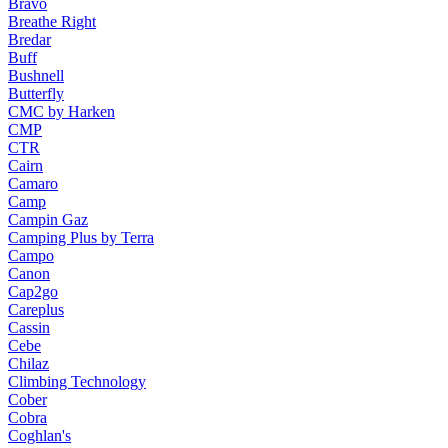
Bravo
Breathe Right
Bredar
Buff
Bushnell
Butterfly
CMC by Harken
CMP
CTR
Cairn
Camaro
Camp
Campin Gaz
Camping Plus by Terra
Campo
Canon
Cap2go
Careplus
Cassin
Cebe
Chilaz
Climbing Technology
Cober
Cobra
Coghlan's