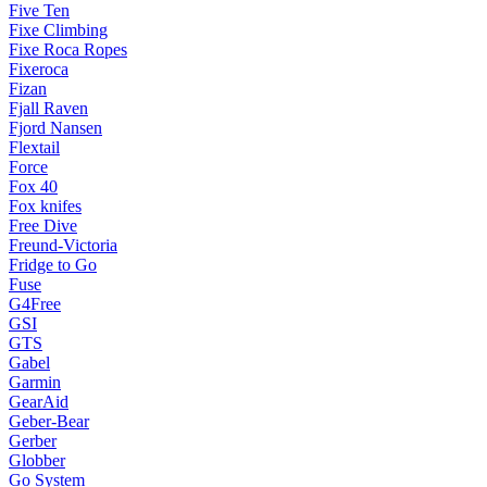
Five Ten
Fixe Climbing
Fixe Roca Ropes
Fixeroca
Fizan
Fjall Raven
Fjord Nansen
Flextail
Force
Fox 40
Fox knifes
Free Dive
Freund-Victoria
Fridge to Go
Fuse
G4Free
GSI
GTS
Gabel
Garmin
GearAid
Geber-Bear
Gerber
Globber
Go System