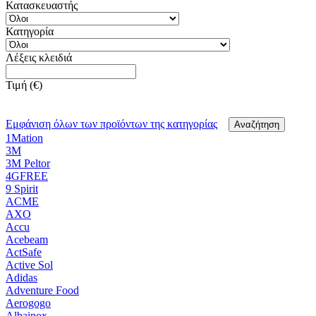
Κατασκευαστής
Κατηγορία
Λέξεις κλειδιά
Τιμή (€)
Εμφάνιση όλων των προϊόντων της κατηγορίας
1Mation
3M
3M Peltor
4GFREE
9 Spirit
ACME
AXO
Accu
Acebeam
ActSafe
Active Sol
Adidas
Adventure Food
Aerogogo
Albainox