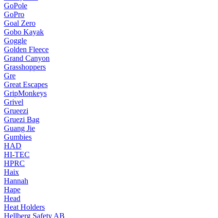
GoPole
GoPro
Goal Zero
Gobo Kayak
Goggle
Golden Fleece
Grand Canyon
Grasshoppers
Gre
Great Escapes
GripMonkeys
Grivel
Grueezi
Gruezi Bag
Guang Jie
Gumbies
HAD
HI-TEC
HPRC
Haix
Hannah
Hape
Head
Heat Holders
Hellberg Safety AB