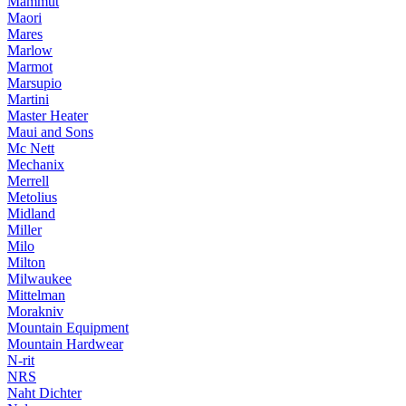
Mammut
Maori
Mares
Marlow
Marmot
Marsupio
Martini
Master Heater
Maui and Sons
Mc Nett
Mechanix
Merrell
Metolius
Midland
Miller
Milo
Milton
Milwaukee
Mittelman
Morakniv
Mountain Equipment
Mountain Hardwear
N-rit
NRS
Naht Dichter