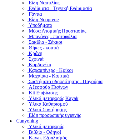
Είδη Ναυτιλίας
Ενδύματα - Τεχνική Ενδυμασία
Γάντια
Είδη Neoprene
Υποδήματα
Μέσα Ατομικής Προστασίας
Μπανάνες - πορτοφόλια
Σακίδια - Σάκκοι
Θήκες - κουτιά
Κράνη
Σχοινιά
Κορδονέτα
Καραμπίνερς - Κρίκοι
Μαχαίρια - Κοπτικά
Συστήματα υδροδότησης - Παγούρια
Αξεσσούρ Πισίνων
Kit Επιβίωσης
Υλικά μεταφοράς Kayak
Υλικά Καθαρισμού
Υλικά Συντήρησης
Είδη προσωπικής υγιεινής
Canyoning
Υλικά μεταφοράς
Βιβλία - Οδηγοί
Kayak Εξοπλισμός