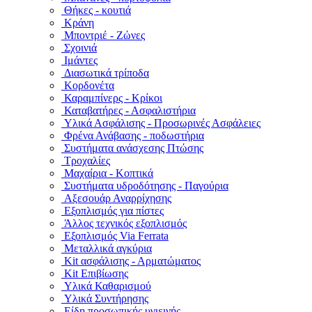
Θήκες - κουτιά
Κράνη
Μποντριέ - Ζώνες
Σχοινιά
Ιμάντες
Διασωτικά τρίποδα
Κορδονέτα
Καραμπίνερς - Κρίκοι
Καταβατήρες - Ασφαλιστήρια
Υλικά Ασφάλισης - Προσωρινές Ασφάλειες
Φρένα Ανάβασης - ποδωστήρια
Συστήματα ανάσχεσης Πτώσης
Τροχαλίες
Μαχαίρια - Κοπτικά
Συστήματα υδροδότησης - Παγούρια
Αξεσουάρ Αναρρίχησης
Εξοπλισμός για πίστες
Άλλος τεχνικός εξοπλισμός
Εξοπλισμός Via Ferrata
Μεταλλικά αγκύρια
Kit ασφάλισης - Αρματώματος
Kit Επιβίωσης
Υλικά Καθαρισμού
Υλικά Συντήρησης
Είδη προσωπικής υγιεινής