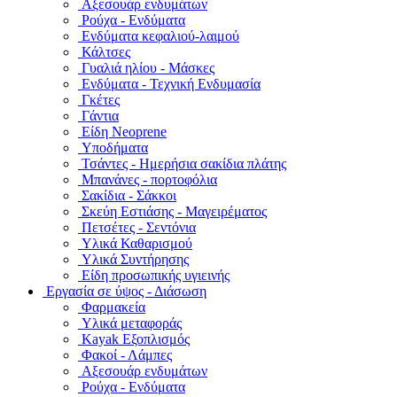
Αξεσουάρ ενδυμάτων
Ρούχα - Ενδύματα
Ενδύματα κεφαλιού-λαιμού
Κάλτσες
Γυαλιά ηλίου - Μάσκες
Ενδύματα - Τεχνική Ενδυμασία
Γκέτες
Γάντια
Είδη Neoprene
Υποδήματα
Τσάντες - Ημερήσια σακίδια πλάτης
Μπανάνες - πορτοφόλια
Σακίδια - Σάκκοι
Σκεύη Εστιάσης - Μαγειρέματος
Πετσέτες - Σεντόνια
Υλικά Καθαρισμού
Υλικά Συντήρησης
Είδη προσωπικής υγιεινής
Εργασία σε ύψος - Διάσωση
Φαρμακεία
Υλικά μεταφοράς
Kayak Εξοπλισμός
Φακοί - Λάμπες
Αξεσουάρ ενδυμάτων
Ρούχα - Ενδύματα