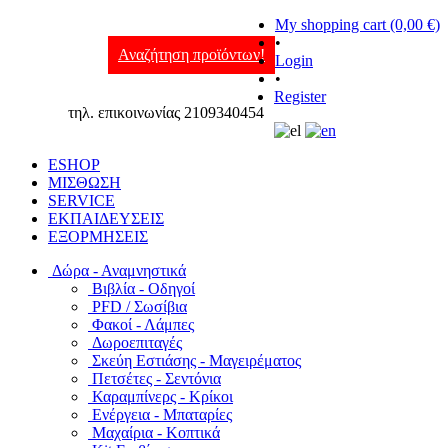
My shopping cart (0,00 €)
•
Αναζήτηση προϊόντων!
Login
•
Register
τηλ. επικοινωνίας 2109340454
ESHOP
ΜΙΣΘΩΣΗ
SERVICE
ΕΚΠΑΙΔΕΥΣΕΙΣ
ΕΞΟΡΜΗΣΕΙΣ
Δώρα - Αναμνηστικά
Βιβλία - Οδηγοί
PFD / Σωσίβια
Φακοί - Λάμπες
Δωροεπιταγές
Σκεύη Εστιάσης - Μαγειρέματος
Πετσέτες - Σεντόνια
Καραμπίνερς - Κρίκοι
Ενέργεια - Μπαταρίες
Μαχαίρια - Κοπτικά