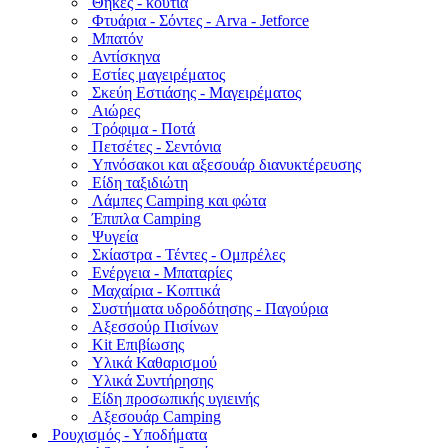
Θήκες - κουτιά
Φτυάρια - Σόντες - Arva - Jetforce
Μπατόν
Αντίσκηνα
Εστίες μαγειρέματος
Σκεύη Εστιάσης - Μαγειρέματος
Αιώρες
Τρόφιμα - Ποτά
Πετσέτες - Σεντόνια
Υπνόσακοι και αξεσουάρ διανυκτέρευσης
Είδη ταξιδιώτη
Λάμπες Camping και φώτα
Έπιπλα Camping
Ψυγεία
Σκίαστρα - Τέντες - Ομπρέλες
Ενέργεια - Μπαταρίες
Μαχαίρια - Κοπτικά
Συστήματα υδροδότησης - Παγούρια
Αξεσσούρ Πισίνων
Kit Επιβίωσης
Υλικά Καθαρισμού
Υλικά Συντήρησης
Είδη προσωπικής υγιεινής
Αξεσουάρ Camping
Ρουχισμός - Υποδήματα