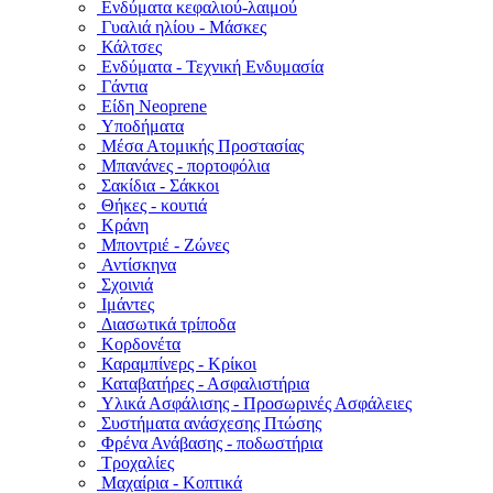
Ενδύματα κεφαλιού-λαιμού
Γυαλιά ηλίου - Μάσκες
Κάλτσες
Ενδύματα - Τεχνική Ενδυμασία
Γάντια
Είδη Neoprene
Υποδήματα
Μέσα Ατομικής Προστασίας
Μπανάνες - πορτοφόλια
Σακίδια - Σάκκοι
Θήκες - κουτιά
Κράνη
Μποντριέ - Ζώνες
Αντίσκηνα
Σχοινιά
Ιμάντες
Διασωτικά τρίποδα
Κορδονέτα
Καραμπίνερς - Κρίκοι
Καταβατήρες - Ασφαλιστήρια
Υλικά Ασφάλισης - Προσωρινές Ασφάλειες
Συστήματα ανάσχεσης Πτώσης
Φρένα Ανάβασης - ποδωστήρια
Τροχαλίες
Μαχαίρια - Κοπτικά