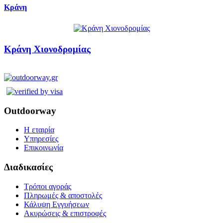
Κράνη
Κράνη Χιονοδρομίας
Outdoorway
Η εταιρία
Υπηρεσίες
Επικοινωνία
Διαδικασίες
Τρόποι αγοράς
Πληρωμές & αποστολές
Κάλυψη Εγγυήσεων
Ακυρώσεις & επιστροφές