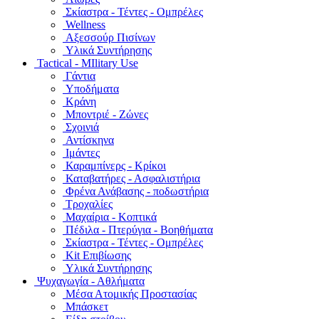
Σκίαστρα - Τέντες - Ομπρέλες
Wellness
Αξεσσούρ Πισίνων
Υλικά Συντήρησης
Tactical - MIlitary Use
Γάντια
Υποδήματα
Κράνη
Μποντριέ - Ζώνες
Σχοινιά
Αντίσκηνα
Ιμάντες
Καραμπίνερς - Κρίκοι
Καταβατήρες - Ασφαλιστήρια
Φρένα Ανάβασης - ποδωστήρια
Τροχαλίες
Μαχαίρια - Κοπτικά
Πέδιλα - Πτερύγια - Βοηθήματα
Σκίαστρα - Τέντες - Ομπρέλες
Kit Επιβίωσης
Υλικά Συντήρησης
Ψυχαγωγία - Αθλήματα
Μέσα Ατομικής Προστασίας
Μπάσκετ