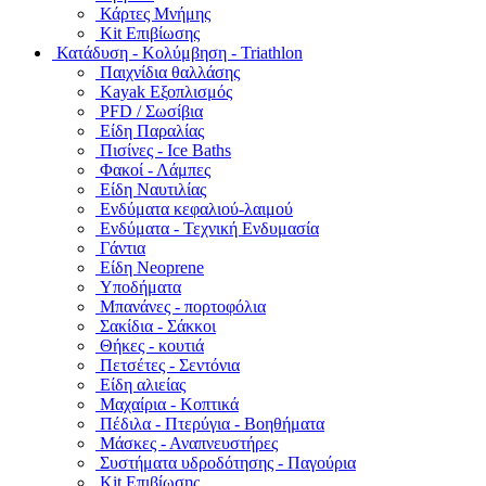
Κάρτες Μνήμης
Kit Επιβίωσης
Κατάδυση - Κολύμβηση - Triathlon
Παιχνίδια θαλλάσης
Kayak Εξοπλισμός
PFD / Σωσίβια
Είδη Παραλίας
Πισίνες - Ice Baths
Φακοί - Λάμπες
Είδη Ναυτιλίας
Ενδύματα κεφαλιού-λαιμού
Ενδύματα - Τεχνική Ενδυμασία
Γάντια
Είδη Neoprene
Υποδήματα
Μπανάνες - πορτοφόλια
Σακίδια - Σάκκοι
Θήκες - κουτιά
Πετσέτες - Σεντόνια
Είδη αλιείας
Μαχαίρια - Κοπτικά
Πέδιλα - Πτερύγια - Βοηθήματα
Μάσκες - Αναπνευστήρες
Συστήματα υδροδότησης - Παγούρια
Kit Επιβίωσης