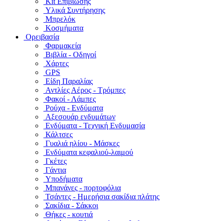
Kit Επιβίωσης
Υλικά Συντήρησης
Μπρελόκ
Κοσμήματα
Ορειβασία
Φαρμακεία
Βιβλία - Οδηγοί
Χάρτες
GPS
Είδη Παραλίας
Αντλίες Αέρος - Τρόμπες
Φακοί - Λάμπες
Ρούχα - Ενδύματα
Αξεσουάρ ενδυμάτων
Ενδύματα - Τεχνική Ενδυμασία
Κάλτσες
Γυαλιά ηλίου - Μάσκες
Ενδύματα κεφαλιού-λαιμού
Γκέτες
Γάντια
Υποδήματα
Μπανάνες - πορτοφόλια
Τσάντες - Ημερήσια σακίδια πλάτης
Σακίδια - Σάκκοι
Θήκες - κουτιά