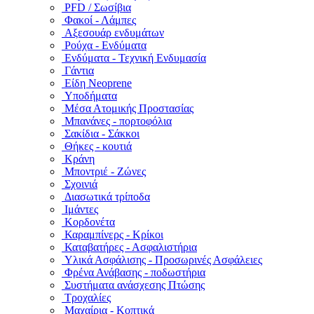
PFD / Σωσίβια
Φακοί - Λάμπες
Αξεσουάρ ενδυμάτων
Ρούχα - Ενδύματα
Ενδύματα - Τεχνική Ενδυμασία
Γάντια
Είδη Neoprene
Υποδήματα
Μέσα Ατομικής Προστασίας
Μπανάνες - πορτοφόλια
Σακίδια - Σάκκοι
Θήκες - κουτιά
Κράνη
Μποντριέ - Ζώνες
Σχοινιά
Διασωτικά τρίποδα
Ιμάντες
Κορδονέτα
Καραμπίνερς - Κρίκοι
Καταβατήρες - Ασφαλιστήρια
Υλικά Ασφάλισης - Προσωρινές Ασφάλειες
Φρένα Ανάβασης - ποδωστήρια
Συστήματα ανάσχεσης Πτώσης
Τροχαλίες
Μαχαίρια - Κοπτικά