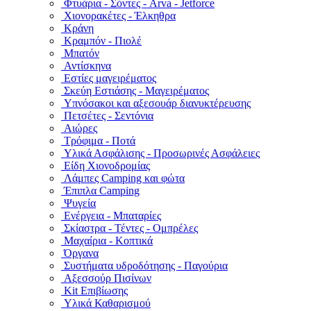
Φτυάρια - Σόντες - Arva - Jetforce
Χιονορακέτες - Έλκηθρα
Κράνη
Κραμπόν - Πιολέ
Μπατόν
Αντίσκηνα
Εστίες μαγειρέματος
Σκεύη Εστιάσης - Μαγειρέματος
Υπνόσακοι και αξεσουάρ διανυκτέρευσης
Πετσέτες - Σεντόνια
Αιώρες
Τρόφιμα - Ποτά
Υλικά Ασφάλισης - Προσωρινές Ασφάλειες
Είδη Χιονοδρομίας
Λάμπες Camping και φώτα
Έπιπλα Camping
Ψυγεία
Ενέργεια - Μπαταρίες
Σκίαστρα - Τέντες - Ομπρέλες
Μαχαίρια - Κοπτικά
Όργανα
Συστήματα υδροδότησης - Παγούρια
Αξεσσούρ Πισίνων
Kit Επιβίωσης
Υλικά Καθαρισμού