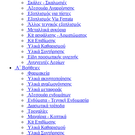
Σκάλες - Σκαλωσιές
Αξεσουάρ Αναρρίχησης
Εξοπλισμός για πίστες
Εξοπλισμός Via Ferrata
Άλλος τεχνικός εξοπλισμός
Μεταλλικά αγκύρια
Kit ασφάλισης - Αρματώματος
Kit Επιβίωσης
Υλικά Καθαρισμού
Υλικά Συντήρησης
Είδη προσωπικής υγιεινής
Ανιχνευτές Αερίων
Α΄ Βοήθειες
Φαρμακεία
Υλικά ακινητοποίησης
Υλικά αναζωογόνησης
Υλικά μεταφοράς
Αξεσουάρ ενδυμάτων
Ενδύματα - Τεχνική Ενδυμασία
Διασωτικά τρίποδα
Τροχαλίες
Μαχαίρια - Κοπτικά
Kit Επιβίωσης
Υλικά Καθαρισμού
Υλικά Συντήρησης