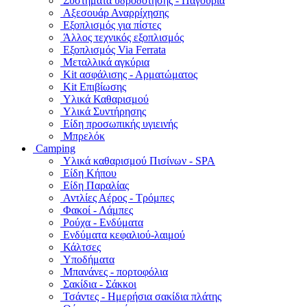
Συστήματα υδροδότησης - Παγούρια
Αξεσουάρ Αναρρίχησης
Εξοπλισμός για πίστες
Άλλος τεχνικός εξοπλισμός
Εξοπλισμός Via Ferrata
Μεταλλικά αγκύρια
Kit ασφάλισης - Αρματώματος
Kit Επιβίωσης
Υλικά Καθαρισμού
Υλικά Συντήρησης
Είδη προσωπικής υγιεινής
Μπρελόκ
Camping
Υλικά καθαρισμού Πισίνων - SPA
Είδη Κήπου
Είδη Παραλίας
Αντλίες Αέρος - Τρόμπες
Φακοί - Λάμπες
Ρούχα - Ενδύματα
Ενδύματα κεφαλιού-λαιμού
Κάλτσες
Υποδήματα
Μπανάνες - πορτοφόλια
Σακίδια - Σάκκοι
Τσάντες - Ημερήσια σακίδια πλάτης