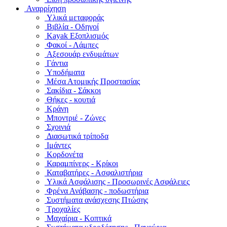
Αναρρίχηση
Υλικά μεταφοράς
Βιβλία - Οδηγοί
Kayak Εξοπλισμός
Φακοί - Λάμπες
Αξεσουάρ ενδυμάτων
Γάντια
Υποδήματα
Μέσα Ατομικής Προστασίας
Σακίδια - Σάκκοι
Θήκες - κουτιά
Κράνη
Μποντριέ - Ζώνες
Σχοινιά
Διασωτικά τρίποδα
Ιμάντες
Κορδονέτα
Καραμπίνερς - Κρίκοι
Καταβατήρες - Ασφαλιστήρια
Υλικά Ασφάλισης - Προσωρινές Ασφάλειες
Φρένα Ανάβασης - ποδωστήρια
Συστήματα ανάσχεσης Πτώσης
Τροχαλίες
Μαχαίρια - Κοπτικά