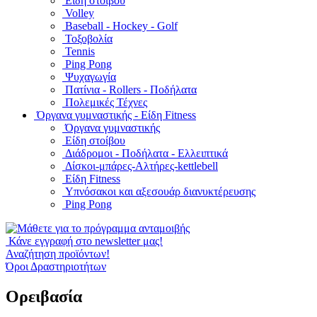
Είδη στοίβου
Volley
Baseball - Hockey - Golf
Τοξοβολία
Tennis
Ping Pong
Ψυχαγωγία
Πατίνια - Rollers - Ποδήλατα
Πολεμικές Τέχνες
Όργανα γυμναστικής - Είδη Fitness
Όργανα γυμναστικής
Είδη στοίβου
Διάδρομοι - Ποδήλατα - Ελλειπτικά
Δίσκοι-μπάρες-Αλτήρες-kettlebell
Είδη Fitness
Υπνόσακοι και αξεσουάρ διανυκτέρευσης
Ping Pong
Κάνε εγγραφή στο newsletter μας!
Αναζήτηση προϊόντων!
Όροι Δραστηριοτήτων
Ορειβασία