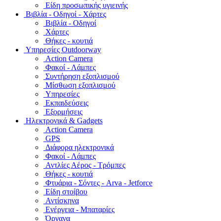
Είδη προσωπικής υγιεινής
Bιβλία - Οδηγοί - Χάρτες
Βιβλία - Οδηγοί
Χάρτες
Θήκες - κουτιά
Υπηρεσίες Outdoorway
Action Camera
Φακοί - Λάμπες
Συντήρηση εξοπλισμού
Μίσθωση εξοπλισμού
Υπηρεσίες
Εκπαιδεύσεις
Εξορμήσεις
Ηλεκτρονικά & Gadgets
Action Camera
GPS
Διάφορα ηλεκτρονικά
Φακοί - Λάμπες
Αντλίες Αέρος - Τρόμπες
Θήκες - κουτιά
Φτυάρια - Σόντες - Arva - Jetforce
Είδη στοίβου
Αντίσκηνα
Ενέργεια - Μπαταρίες
Όργανα