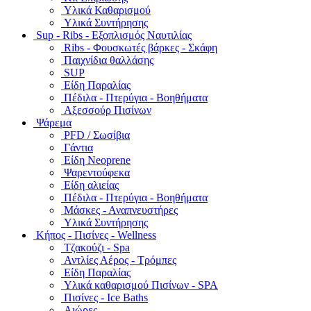
Υλικά Καθαρισμού
Υλικά Συντήρησης
Sup - Ribs - Εξοπλισμός Ναυτιλίας
Ribs - Φουσκωτές βάρκες - Σκάφη
Παιχνίδια θαλλάσης
SUP
Είδη Παραλίας
Πέδιλα - Πτερύγια - Βοηθήματα
Αξεσσούρ Πισίνων
Ψάρεμα
PFD / Σωσίβια
Γάντια
Είδη Neoprene
Ψαρεντούφεκα
Είδη αλιείας
Πέδιλα - Πτερύγια - Βοηθήματα
Μάσκες - Αναπνευστήρες
Υλικά Συντήρησης
Κήπος - Πισίνες - Wellness
Τζακούζι - Spa
Αντλίες Αέρος - Τρόμπες
Είδη Παραλίας
Υλικά καθαρισμού Πισίνων - SPA
Πισίνες - Ice Baths
Αιώρες