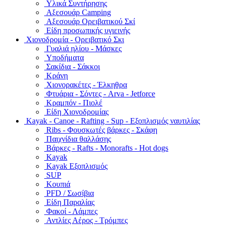
Υλικά Συντήρησης
Αξεσουάρ Camping
Αξεσουάρ Ορειβατικού Σκί
Είδη προσωπικής υγιεινής
Χιονοδρομία - Ορειβατικό Σκι
Γυαλιά ηλίου - Μάσκες
Υποδήματα
Σακίδια - Σάκκοι
Κράνη
Χιονορακέτες - Έλκηθρα
Φτυάρια - Σόντες - Arva - Jetforce
Κραμπόν - Πιολέ
Είδη Χιονοδρομίας
Kayak - Canoe - Rafting - Sup - Εξοπλισμός ναυτιλίας
Ribs - Φουσκωτές βάρκες - Σκάφη
Παιχνίδια θαλλάσης
Βάρκες - Rafts - Monorafts - Hot dogs
Kayak
Kayak Εξοπλισμός
SUP
Κουπιά
PFD / Σωσίβια
Είδη Παραλίας
Φακοί - Λάμπες
Αντλίες Αέρος - Τρόμπες