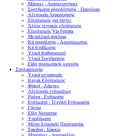
Μάσκες - Αναπνευστήρες
Συστήματα υδροδότησης - Παγούρια
Αξεσουάρ Αναρρίχησης
Εξοπλισμός για πίστες
Άλλος τεχνικός εξοπλισμός
Εξοπλισμός Via Ferrata
Μεταλλικά αγκύρια
Kit ασφάλισης - Αρματώματος
Kit Επιβίωσης
Υλικά Καθαρισμού
Υλικά Συντήρησης
Είδη προσωπικής υγιεινής
Σπηλαιολογία
Υλικά μεταφοράς
Kayak Εξοπλισμός
Φακοί - Λάμπες
Αξεσουάρ ενδυμάτων
Ρούχα - Ενδύματα
Ενδύματα - Τεχνική Ενδυμασία
Γάντια
Είδη Neoprene
Υποδήματα
Μέσα Ατομικής Προστασίας
Σακίδια - Σάκκοι
Μπανάνες - πορτοφόλια