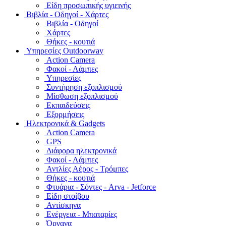
Είδη προσωπικής υγιεινής
Bιβλία - Οδηγοί - Χάρτες
Βιβλία - Οδηγοί
Χάρτες
Θήκες - κουτιά
Υπηρεσίες Outdoorway
Action Camera
Φακοί - Λάμπες
Υπηρεσίες
Συντήρηση εξοπλισμού
Μίσθωση εξοπλισμού
Εκπαιδεύσεις
Εξορμήσεις
Ηλεκτρονικά & Gadgets
Action Camera
GPS
Διάφορα ηλεκτρονικά
Φακοί - Λάμπες
Αντλίες Αέρος - Τρόμπες
Θήκες - κουτιά
Φτυάρια - Σόντες - Arva - Jetforce
Είδη στοίβου
Αντίσκηνα
Ενέργεια - Μπαταρίες
Όργανα