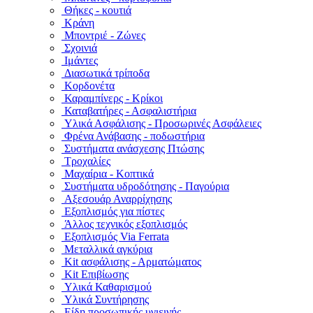
Θήκες - κουτιά
Κράνη
Μποντριέ - Ζώνες
Σχοινιά
Ιμάντες
Διασωτικά τρίποδα
Κορδονέτα
Καραμπίνερς - Κρίκοι
Καταβατήρες - Ασφαλιστήρια
Υλικά Ασφάλισης - Προσωρινές Ασφάλειες
Φρένα Ανάβασης - ποδωστήρια
Συστήματα ανάσχεσης Πτώσης
Τροχαλίες
Μαχαίρια - Κοπτικά
Συστήματα υδροδότησης - Παγούρια
Αξεσουάρ Αναρρίχησης
Εξοπλισμός για πίστες
Άλλος τεχνικός εξοπλισμός
Εξοπλισμός Via Ferrata
Μεταλλικά αγκύρια
Kit ασφάλισης - Αρματώματος
Kit Επιβίωσης
Υλικά Καθαρισμού
Υλικά Συντήρησης
Είδη προσωπικής υγιεινής