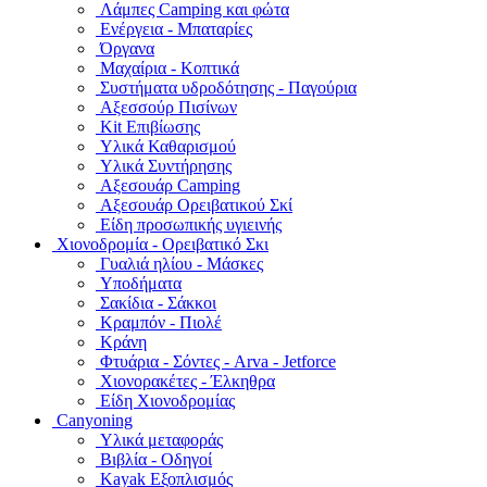
Λάμπες Camping και φώτα
Ενέργεια - Μπαταρίες
Όργανα
Μαχαίρια - Κοπτικά
Συστήματα υδροδότησης - Παγούρια
Αξεσσούρ Πισίνων
Kit Επιβίωσης
Υλικά Καθαρισμού
Υλικά Συντήρησης
Αξεσουάρ Camping
Αξεσουάρ Ορειβατικού Σκί
Είδη προσωπικής υγιεινής
Χιονοδρομία - Ορειβατικό Σκι
Γυαλιά ηλίου - Μάσκες
Υποδήματα
Σακίδια - Σάκκοι
Κραμπόν - Πιολέ
Κράνη
Φτυάρια - Σόντες - Arva - Jetforce
Χιονορακέτες - Έλκηθρα
Είδη Χιονοδρομίας
Canyoning
Υλικά μεταφοράς
Βιβλία - Οδηγοί
Kayak Εξοπλισμός