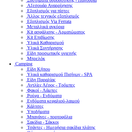
Συστήματα υδροδότησης - Παγούρια
Αξεσουάρ Αναρρίχησης
Εξοπλισμός για πίστες
Άλλος τεχνικός εξοπλισμός
Εξοπλισμός Via Ferrata
Μεταλλικά αγκύρια
Kit ασφάλισης - Αρματώματος
Kit Επιβίωσης
Υλικά Καθαρισμού
Υλικά Συντήρησης
Είδη προσωπικής υγιεινής
Μπρελόκ
Camping
Είδη Κήπου
Υλικά καθαρισμού Πισίνων - SPA
Είδη Παραλίας
Αντλίες Αέρος - Τρόμπες
Φακοί - Λάμπες
Ρούχα - Ενδύματα
Ενδύματα κεφαλιού-λαιμού
Κάλτσες
Υποδήματα
Μπανάνες - πορτοφόλια
Σακίδια - Σάκκοι
Τσάντες - Ημερήσια σακίδια πλάτης