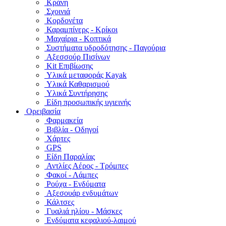
Κράνη
Σχοινιά
Κορδονέτα
Καραμπίνερς - Κρίκοι
Μαχαίρια - Κοπτικά
Συστήματα υδροδότησης - Παγούρια
Αξεσσούρ Πισίνων
Kit Επιβίωσης
Υλικά μεταφοράς Kayak
Υλικά Καθαρισμού
Υλικά Συντήρησης
Είδη προσωπικής υγιεινής
Ορειβασία
Φαρμακεία
Βιβλία - Οδηγοί
Χάρτες
GPS
Είδη Παραλίας
Αντλίες Αέρος - Τρόμπες
Φακοί - Λάμπες
Ρούχα - Ενδύματα
Αξεσουάρ ενδυμάτων
Κάλτσες
Γυαλιά ηλίου - Μάσκες
Ενδύματα κεφαλιού-λαιμού