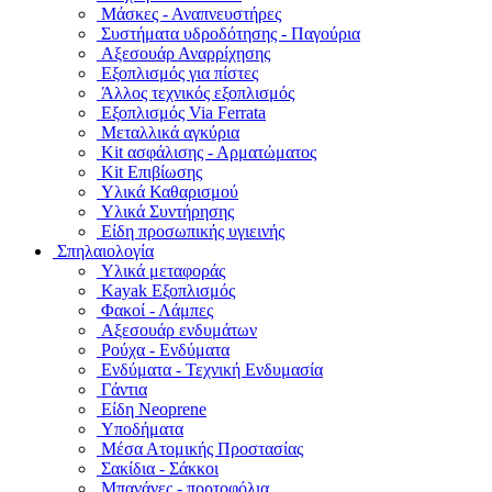
Μάσκες - Αναπνευστήρες
Συστήματα υδροδότησης - Παγούρια
Αξεσουάρ Αναρρίχησης
Εξοπλισμός για πίστες
Άλλος τεχνικός εξοπλισμός
Εξοπλισμός Via Ferrata
Μεταλλικά αγκύρια
Kit ασφάλισης - Αρματώματος
Kit Επιβίωσης
Υλικά Καθαρισμού
Υλικά Συντήρησης
Είδη προσωπικής υγιεινής
Σπηλαιολογία
Υλικά μεταφοράς
Kayak Εξοπλισμός
Φακοί - Λάμπες
Αξεσουάρ ενδυμάτων
Ρούχα - Ενδύματα
Ενδύματα - Τεχνική Ενδυμασία
Γάντια
Είδη Neoprene
Υποδήματα
Μέσα Ατομικής Προστασίας
Σακίδια - Σάκκοι
Μπανάνες - πορτοφόλια