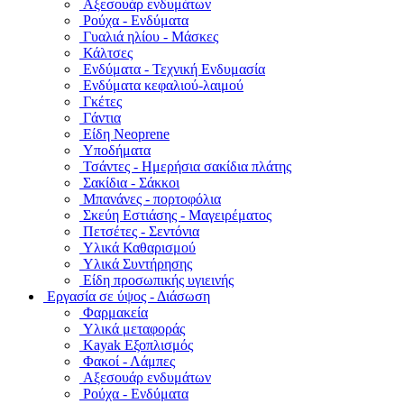
Αξεσουάρ ενδυμάτων
Ρούχα - Ενδύματα
Γυαλιά ηλίου - Μάσκες
Κάλτσες
Ενδύματα - Τεχνική Ενδυμασία
Ενδύματα κεφαλιού-λαιμού
Γκέτες
Γάντια
Είδη Neoprene
Υποδήματα
Τσάντες - Ημερήσια σακίδια πλάτης
Σακίδια - Σάκκοι
Μπανάνες - πορτοφόλια
Σκεύη Εστιάσης - Μαγειρέματος
Πετσέτες - Σεντόνια
Υλικά Καθαρισμού
Υλικά Συντήρησης
Είδη προσωπικής υγιεινής
Εργασία σε ύψος - Διάσωση
Φαρμακεία
Υλικά μεταφοράς
Kayak Εξοπλισμός
Φακοί - Λάμπες
Αξεσουάρ ενδυμάτων
Ρούχα - Ενδύματα