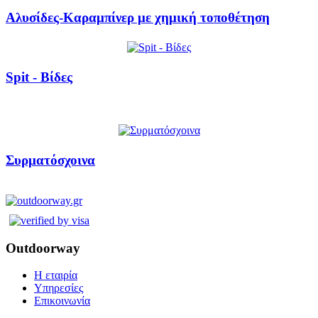
Αλυσίδες-Καραμπίνερ με χημική τοποθέτηση
Spit - Βίδες
Συρματόσχοινα
Outdoorway
Η εταιρία
Υπηρεσίες
Επικοινωνία