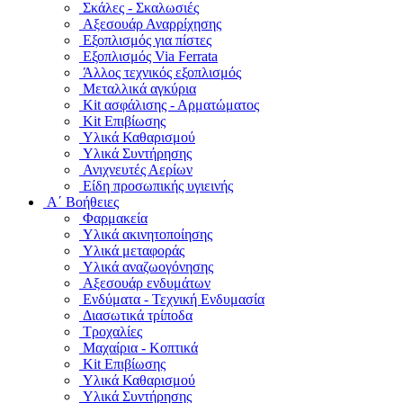
Σκάλες - Σκαλωσιές
Αξεσουάρ Αναρρίχησης
Εξοπλισμός για πίστες
Εξοπλισμός Via Ferrata
Άλλος τεχνικός εξοπλισμός
Μεταλλικά αγκύρια
Kit ασφάλισης - Αρματώματος
Kit Επιβίωσης
Υλικά Καθαρισμού
Υλικά Συντήρησης
Ανιχνευτές Αερίων
Είδη προσωπικής υγιεινής
Α΄ Βοήθειες
Φαρμακεία
Υλικά ακινητοποίησης
Υλικά μεταφοράς
Υλικά αναζωογόνησης
Αξεσουάρ ενδυμάτων
Ενδύματα - Τεχνική Ενδυμασία
Διασωτικά τρίποδα
Τροχαλίες
Μαχαίρια - Κοπτικά
Kit Επιβίωσης
Υλικά Καθαρισμού
Υλικά Συντήρησης