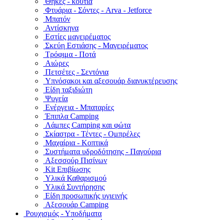
Θήκες - κουτιά
Φτυάρια - Σόντες - Arva - Jetforce
Μπατόν
Αντίσκηνα
Εστίες μαγειρέματος
Σκεύη Εστιάσης - Μαγειρέματος
Τρόφιμα - Ποτά
Αιώρες
Πετσέτες - Σεντόνια
Υπνόσακοι και αξεσουάρ διανυκτέρευσης
Είδη ταξιδιώτη
Ψυγεία
Ενέργεια - Μπαταρίες
Έπιπλα Camping
Λάμπες Camping και φώτα
Σκίαστρα - Τέντες - Ομπρέλες
Μαχαίρια - Κοπτικά
Συστήματα υδροδότησης - Παγούρια
Αξεσσούρ Πισίνων
Kit Επιβίωσης
Υλικά Καθαρισμού
Υλικά Συντήρησης
Είδη προσωπικής υγιεινής
Αξεσουάρ Camping
Ρουχισμός - Υποδήματα