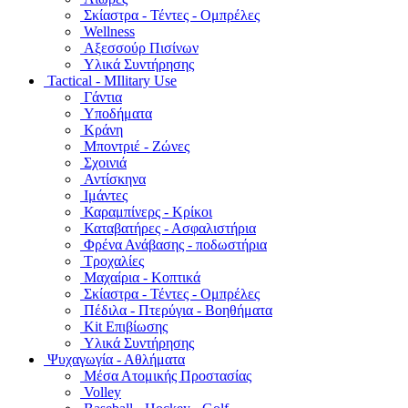
Σκίαστρα - Τέντες - Ομπρέλες
Wellness
Αξεσσούρ Πισίνων
Υλικά Συντήρησης
Tactical - MIlitary Use
Γάντια
Υποδήματα
Κράνη
Μποντριέ - Ζώνες
Σχοινιά
Αντίσκηνα
Ιμάντες
Καραμπίνερς - Κρίκοι
Καταβατήρες - Ασφαλιστήρια
Φρένα Ανάβασης - ποδωστήρια
Τροχαλίες
Μαχαίρια - Κοπτικά
Σκίαστρα - Τέντες - Ομπρέλες
Πέδιλα - Πτερύγια - Βοηθήματα
Kit Επιβίωσης
Υλικά Συντήρησης
Ψυχαγωγία - Αθλήματα
Μέσα Ατομικής Προστασίας
Volley