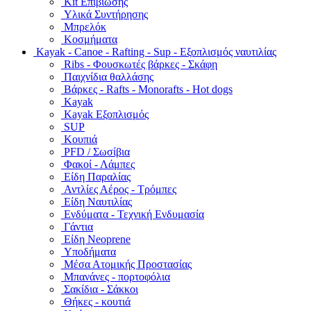
Kit Επιβίωσης
Υλικά Συντήρησης
Μπρελόκ
Κοσμήματα
Kayak - Canoe - Rafting - Sup - Εξοπλισμός ναυτιλίας
Ribs - Φουσκωτές βάρκες - Σκάφη
Παιχνίδια θαλλάσης
Βάρκες - Rafts - Monorafts - Hot dogs
Kayak
Kayak Εξοπλισμός
SUP
Κουπιά
PFD / Σωσίβια
Φακοί - Λάμπες
Είδη Παραλίας
Αντλίες Αέρος - Τρόμπες
Είδη Ναυτιλίας
Ενδύματα - Τεχνική Ενδυμασία
Γάντια
Είδη Neoprene
Υποδήματα
Μέσα Ατομικής Προστασίας
Μπανάνες - πορτοφόλια
Σακίδια - Σάκκοι
Θήκες - κουτιά