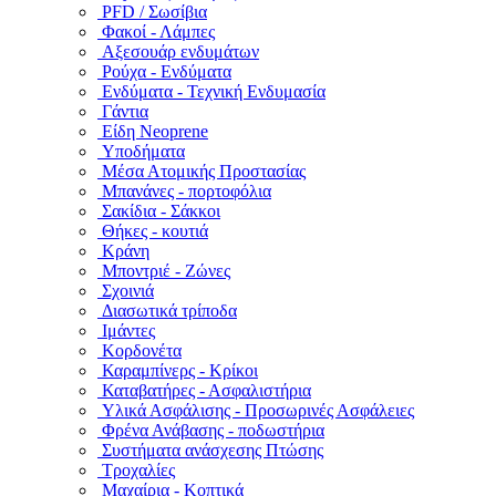
PFD / Σωσίβια
Φακοί - Λάμπες
Αξεσουάρ ενδυμάτων
Ρούχα - Ενδύματα
Ενδύματα - Τεχνική Ενδυμασία
Γάντια
Είδη Neoprene
Υποδήματα
Μέσα Ατομικής Προστασίας
Μπανάνες - πορτοφόλια
Σακίδια - Σάκκοι
Θήκες - κουτιά
Κράνη
Μποντριέ - Ζώνες
Σχοινιά
Διασωτικά τρίποδα
Ιμάντες
Κορδονέτα
Καραμπίνερς - Κρίκοι
Καταβατήρες - Ασφαλιστήρια
Υλικά Ασφάλισης - Προσωρινές Ασφάλειες
Φρένα Ανάβασης - ποδωστήρια
Συστήματα ανάσχεσης Πτώσης
Τροχαλίες
Μαχαίρια - Κοπτικά