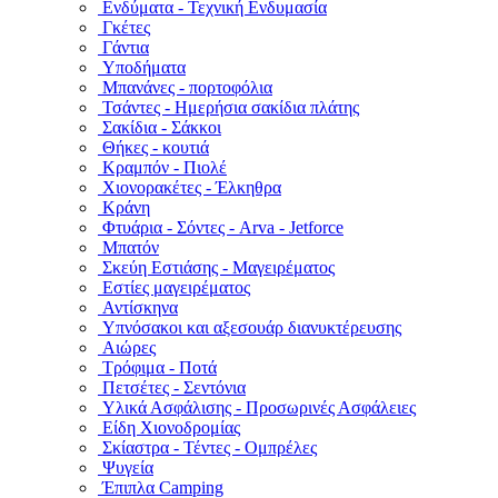
Ενδύματα - Τεχνική Ενδυμασία
Γκέτες
Γάντια
Υποδήματα
Μπανάνες - πορτοφόλια
Τσάντες - Ημερήσια σακίδια πλάτης
Σακίδια - Σάκκοι
Θήκες - κουτιά
Κραμπόν - Πιολέ
Χιονορακέτες - Έλκηθρα
Κράνη
Φτυάρια - Σόντες - Arva - Jetforce
Μπατόν
Σκεύη Εστιάσης - Μαγειρέματος
Εστίες μαγειρέματος
Αντίσκηνα
Υπνόσακοι και αξεσουάρ διανυκτέρευσης
Αιώρες
Τρόφιμα - Ποτά
Πετσέτες - Σεντόνια
Υλικά Ασφάλισης - Προσωρινές Ασφάλειες
Είδη Χιονοδρομίας
Σκίαστρα - Τέντες - Ομπρέλες
Ψυγεία
Έπιπλα Camping