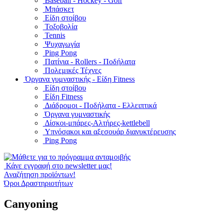
Baseball - Hockey - Golf
Μπάσκετ
Είδη στοίβου
Τοξοβολία
Tennis
Ψυχαγωγία
Ping Pong
Πατίνια - Rollers - Ποδήλατα
Πολεμικές Τέχνες
Όργανα γυμναστικής - Είδη Fitness
Είδη στοίβου
Είδη Fitness
Διάδρομοι - Ποδήλατα - Ελλειπτικά
Όργανα γυμναστικής
Δίσκοι-μπάρες-Αλτήρες-kettlebell
Υπνόσακοι και αξεσουάρ διανυκτέρευσης
Ping Pong
Κάνε εγγραφή στο newsletter μας!
Αναζήτηση προϊόντων!
Όροι Δραστηριοτήτων
Canyoning