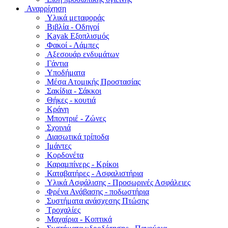
Αναρρίχηση
Υλικά μεταφοράς
Βιβλία - Οδηγοί
Kayak Εξοπλισμός
Φακοί - Λάμπες
Αξεσουάρ ενδυμάτων
Γάντια
Υποδήματα
Μέσα Ατομικής Προστασίας
Σακίδια - Σάκκοι
Θήκες - κουτιά
Κράνη
Μποντριέ - Ζώνες
Σχοινιά
Διασωτικά τρίποδα
Ιμάντες
Κορδονέτα
Καραμπίνερς - Κρίκοι
Καταβατήρες - Ασφαλιστήρια
Υλικά Ασφάλισης - Προσωρινές Ασφάλειες
Φρένα Ανάβασης - ποδωστήρια
Συστήματα ανάσχεσης Πτώσης
Τροχαλίες
Μαχαίρια - Κοπτικά