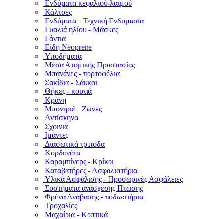
Ενδύματα κεφαλιού-λαιμού
Κάλτσες
Ενδύματα - Τεχνική Ενδυμασία
Γυαλιά ηλίου - Μάσκες
Γάντια
Είδη Neoprene
Υποδήματα
Μέσα Ατομικής Προστασίας
Μπανάνες - πορτοφόλια
Σακίδια - Σάκκοι
Θήκες - κουτιά
Κράνη
Μποντριέ - Ζώνες
Αντίσκηνα
Σχοινιά
Ιμάντες
Διασωτικά τρίποδα
Κορδονέτα
Καραμπίνερς - Κρίκοι
Καταβατήρες - Ασφαλιστήρια
Υλικά Ασφάλισης - Προσωρινές Ασφάλειες
Συστήματα ανάσχεσης Πτώσης
Φρένα Ανάβασης - ποδωστήρια
Τροχαλίες
Μαχαίρια - Κοπτικά