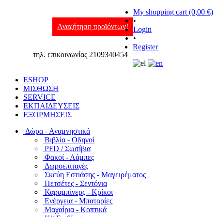
My shopping cart (0,00 €)
•
Αναζήτηση προϊόντων!
Login
•
Register
τηλ. επικοινωνίας 2109340454
ESHOP
ΜΙΣΘΩΣΗ
SERVICE
ΕΚΠΑΙΔΕΥΣΕΙΣ
ΕΞΟΡΜΗΣΕΙΣ
Δώρα - Αναμνηστικά
Βιβλία - Οδηγοί
PFD / Σωσίβια
Φακοί - Λάμπες
Δωροεπιταγές
Σκεύη Εστιάσης - Μαγειρέματος
Πετσέτες - Σεντόνια
Καραμπίνερς - Κρίκοι
Ενέργεια - Μπαταρίες
Μαχαίρια - Κοπτικά