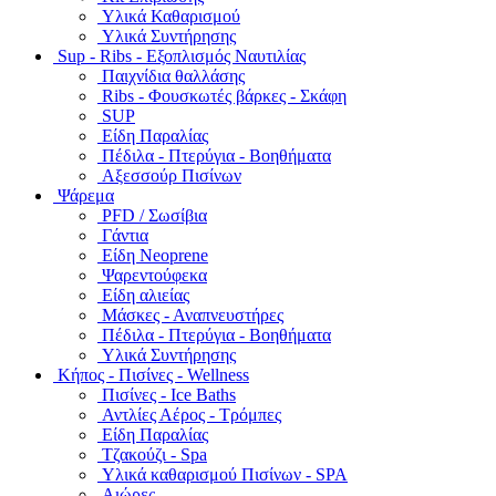
Υλικά Καθαρισμού
Υλικά Συντήρησης
Sup - Ribs - Εξοπλισμός Ναυτιλίας
Παιχνίδια θαλλάσης
Ribs - Φουσκωτές βάρκες - Σκάφη
SUP
Είδη Παραλίας
Πέδιλα - Πτερύγια - Βοηθήματα
Αξεσσούρ Πισίνων
Ψάρεμα
PFD / Σωσίβια
Γάντια
Είδη Neoprene
Ψαρεντούφεκα
Είδη αλιείας
Μάσκες - Αναπνευστήρες
Πέδιλα - Πτερύγια - Βοηθήματα
Υλικά Συντήρησης
Κήπος - Πισίνες - Wellness
Πισίνες - Ice Baths
Αντλίες Αέρος - Τρόμπες
Είδη Παραλίας
Τζακούζι - Spa
Υλικά καθαρισμού Πισίνων - SPA
Αιώρες