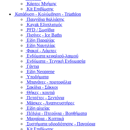
Κάρτες Μνήμης
Kit Επιβίωσης
Κατάδυση - Κολύμβηση - Triathlon
Παιχνίδια θαλλάσης
Kayak Εξοπλισμός
PFD / Σωσίβια
Πισίνες - Ice Baths
Είδη Παραλίας
Είδη Ναυτιλίας
Φακοί - Λάμπες
Ενδύματα κεφαλιού-λαιμού
Ενδύματα - Τεχνική Ενδυμασία
Γάντια
Είδη Neoprene
Υποδήματα
Μπανάνες - πορτοφόλια
Σακίδια - Σάκκοι
Θήκες - κουτιά
Πετσέτες - Σεντόνια
Μάσκες - Αναπνευστήρες
Είδη αλιείας
Πέδιλα - Πτερύγια - Βοηθήματα
Μαχαίρια - Κοπτικά
Συστήματα υδροδότησης - Παγούρια
Kit Επιβίωσης