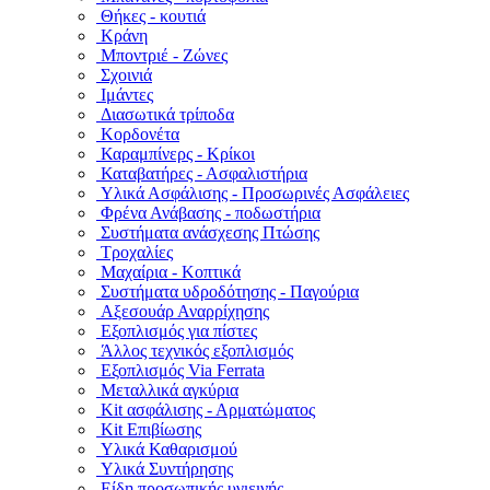
Θήκες - κουτιά
Κράνη
Μποντριέ - Ζώνες
Σχοινιά
Ιμάντες
Διασωτικά τρίποδα
Κορδονέτα
Καραμπίνερς - Κρίκοι
Καταβατήρες - Ασφαλιστήρια
Υλικά Ασφάλισης - Προσωρινές Ασφάλειες
Φρένα Ανάβασης - ποδωστήρια
Συστήματα ανάσχεσης Πτώσης
Τροχαλίες
Μαχαίρια - Κοπτικά
Συστήματα υδροδότησης - Παγούρια
Αξεσουάρ Αναρρίχησης
Εξοπλισμός για πίστες
Άλλος τεχνικός εξοπλισμός
Εξοπλισμός Via Ferrata
Μεταλλικά αγκύρια
Kit ασφάλισης - Αρματώματος
Kit Επιβίωσης
Υλικά Καθαρισμού
Υλικά Συντήρησης
Είδη προσωπικής υγιεινής