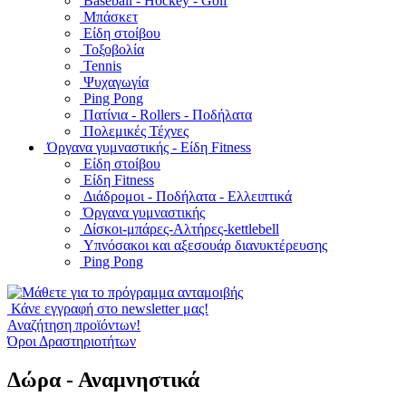
Baseball - Hockey - Golf
Μπάσκετ
Είδη στοίβου
Τοξοβολία
Tennis
Ψυχαγωγία
Ping Pong
Πατίνια - Rollers - Ποδήλατα
Πολεμικές Τέχνες
Όργανα γυμναστικής - Είδη Fitness
Είδη στοίβου
Είδη Fitness
Διάδρομοι - Ποδήλατα - Ελλειπτικά
Όργανα γυμναστικής
Δίσκοι-μπάρες-Αλτήρες-kettlebell
Υπνόσακοι και αξεσουάρ διανυκτέρευσης
Ping Pong
Κάνε εγγραφή στο newsletter μας!
Αναζήτηση προϊόντων!
Όροι Δραστηριοτήτων
Δώρα - Αναμνηστικά