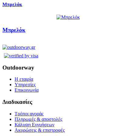
Μπρελόκ
Μπρελόκ
Outdoorway
Η εταιρία
Υπηρεσίες
Επικοινωνία
Διαδικασίες
Τρόποι αγοράς
Πληρωμές & αποστολές
Κάλυψη Εγγυήσεων
Ακυρώσεις & επιστροφές