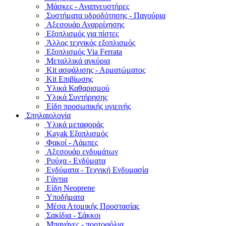
Μάσκες - Αναπνευστήρες
Συστήματα υδροδότησης - Παγούρια
Αξεσουάρ Αναρρίχησης
Εξοπλισμός για πίστες
Άλλος τεχνικός εξοπλισμός
Εξοπλισμός Via Ferrata
Μεταλλικά αγκύρια
Kit ασφάλισης - Αρματώματος
Kit Επιβίωσης
Υλικά Καθαρισμού
Υλικά Συντήρησης
Είδη προσωπικής υγιεινής
Σπηλαιολογία
Υλικά μεταφοράς
Kayak Εξοπλισμός
Φακοί - Λάμπες
Αξεσουάρ ενδυμάτων
Ρούχα - Ενδύματα
Ενδύματα - Τεχνική Ενδυμασία
Γάντια
Είδη Neoprene
Υποδήματα
Μέσα Ατομικής Προστασίας
Σακίδια - Σάκκοι
Μπανάνες - πορτοφόλια