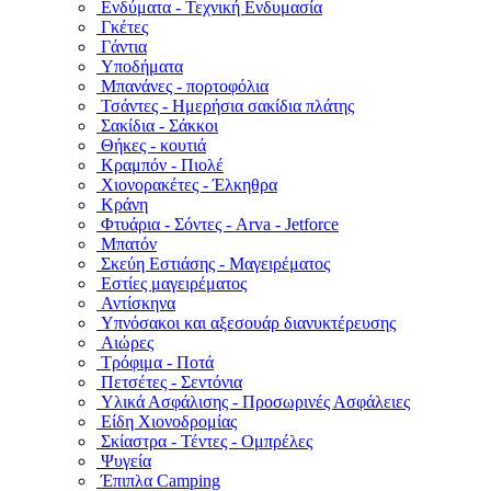
Ενδύματα - Τεχνική Ενδυμασία
Γκέτες
Γάντια
Υποδήματα
Μπανάνες - πορτοφόλια
Τσάντες - Ημερήσια σακίδια πλάτης
Σακίδια - Σάκκοι
Θήκες - κουτιά
Κραμπόν - Πιολέ
Χιονορακέτες - Έλκηθρα
Κράνη
Φτυάρια - Σόντες - Arva - Jetforce
Μπατόν
Σκεύη Εστιάσης - Μαγειρέματος
Εστίες μαγειρέματος
Αντίσκηνα
Υπνόσακοι και αξεσουάρ διανυκτέρευσης
Αιώρες
Τρόφιμα - Ποτά
Πετσέτες - Σεντόνια
Υλικά Ασφάλισης - Προσωρινές Ασφάλειες
Είδη Χιονοδρομίας
Σκίαστρα - Τέντες - Ομπρέλες
Ψυγεία
Έπιπλα Camping