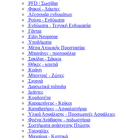
PFD / Σωσίβια
Φακοί - Λάμπες
Αξεσουάρ ενδυμάτων
Ρούχα - Ενδύματα
Ενδύματα - Τεχνική Ενδυμασία
Γάντια
Είδη Neoprene
Υποδήματα
Μέσα Ατομικής Προστασίας
Μπανάνες - πορτοφόλια
Σακίδια - Σάκκοι
Θήκες - κουτιά
Κράνη
Μποντριέ - Ζώνες
Σχοινιά
Διασωτικά τρίποδα
Ιμάντες
Κορδονέτα
Καραμπίνερς - Κρίκοι
Καταβατήρες - Ασφαλιστήρια
Υλικά Ασφάλισης - Προσωρινές Ασφάλειες
Φρένα Ανάβασης - ποδωστήρια
Συστήματα ανάσχεσης Πτώσης
Τροχαλίες
Μαχαίρια - Κοπτικά