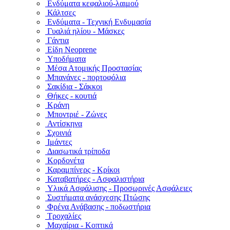
Ενδύματα κεφαλιού-λαιμού
Κάλτσες
Ενδύματα - Τεχνική Ενδυμασία
Γυαλιά ηλίου - Μάσκες
Γάντια
Είδη Neoprene
Υποδήματα
Μέσα Ατομικής Προστασίας
Μπανάνες - πορτοφόλια
Σακίδια - Σάκκοι
Θήκες - κουτιά
Κράνη
Μποντριέ - Ζώνες
Αντίσκηνα
Σχοινιά
Ιμάντες
Διασωτικά τρίποδα
Κορδονέτα
Καραμπίνερς - Κρίκοι
Καταβατήρες - Ασφαλιστήρια
Υλικά Ασφάλισης - Προσωρινές Ασφάλειες
Συστήματα ανάσχεσης Πτώσης
Φρένα Ανάβασης - ποδωστήρια
Τροχαλίες
Μαχαίρια - Κοπτικά