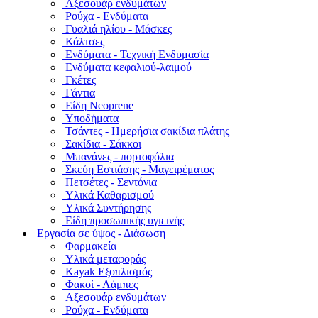
Αξεσουάρ ενδυμάτων
Ρούχα - Ενδύματα
Γυαλιά ηλίου - Μάσκες
Κάλτσες
Ενδύματα - Τεχνική Ενδυμασία
Ενδύματα κεφαλιού-λαιμού
Γκέτες
Γάντια
Είδη Neoprene
Υποδήματα
Τσάντες - Ημερήσια σακίδια πλάτης
Σακίδια - Σάκκοι
Μπανάνες - πορτοφόλια
Σκεύη Εστιάσης - Μαγειρέματος
Πετσέτες - Σεντόνια
Υλικά Καθαρισμού
Υλικά Συντήρησης
Είδη προσωπικής υγιεινής
Εργασία σε ύψος - Διάσωση
Φαρμακεία
Υλικά μεταφοράς
Kayak Εξοπλισμός
Φακοί - Λάμπες
Αξεσουάρ ενδυμάτων
Ρούχα - Ενδύματα