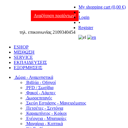
My shopping cart (0,00 €)
•
Αναζήτηση προϊόντων!
Login
•
Register
τηλ. επικοινωνίας 2109340454
ESHOP
ΜΙΣΘΩΣΗ
SERVICE
ΕΚΠΑΙΔΕΥΣΕΙΣ
ΕΞΟΡΜΗΣΕΙΣ
Δώρα - Αναμνηστικά
Βιβλία - Οδηγοί
PFD / Σωσίβια
Φακοί - Λάμπες
Δωροεπιταγές
Σκεύη Εστιάσης - Μαγειρέματος
Πετσέτες - Σεντόνια
Καραμπίνερς - Κρίκοι
Ενέργεια - Μπαταρίες
Μαχαίρια - Κοπτικά