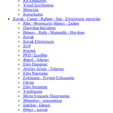
Kit Επιβίωσης
Υλικά Συντήρησης
Μπρελόκ
Κοσμήματα
Kayak - Canoe - Rafting - Sup - Εξοπλισμός ναυτιλίας
Ribs - Φουσκωτές βάρκες - Σκάφη
Παιχνίδια θαλλάσης
Βάρκες - Rafts - Monorafts - Hot dogs
Kayak
Kayak Εξοπλισμός
SUP
Κουπιά
PFD / Σωσίβια
Φακοί - Λάμπες
Είδη Παραλίας
Αντλίες Αέρος - Τρόμπες
Είδη Ναυτιλίας
Ενδύματα - Τεχνική Ενδυμασία
Γάντια
Είδη Neoprene
Υποδήματα
Μέσα Ατομικής Προστασίας
Μπανάνες - πορτοφόλια
Σακίδια - Σάκκοι
Θήκες - κουτιά