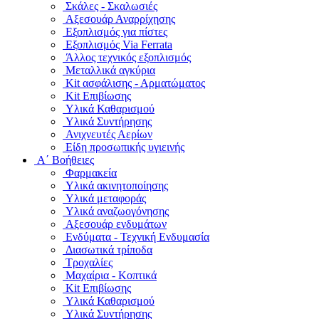
Σκάλες - Σκαλωσιές
Αξεσουάρ Αναρρίχησης
Εξοπλισμός για πίστες
Εξοπλισμός Via Ferrata
Άλλος τεχνικός εξοπλισμός
Μεταλλικά αγκύρια
Kit ασφάλισης - Αρματώματος
Kit Επιβίωσης
Υλικά Καθαρισμού
Υλικά Συντήρησης
Ανιχνευτές Αερίων
Είδη προσωπικής υγιεινής
Α΄ Βοήθειες
Φαρμακεία
Υλικά ακινητοποίησης
Υλικά μεταφοράς
Υλικά αναζωογόνησης
Αξεσουάρ ενδυμάτων
Ενδύματα - Τεχνική Ενδυμασία
Διασωτικά τρίποδα
Τροχαλίες
Μαχαίρια - Κοπτικά
Kit Επιβίωσης
Υλικά Καθαρισμού
Υλικά Συντήρησης