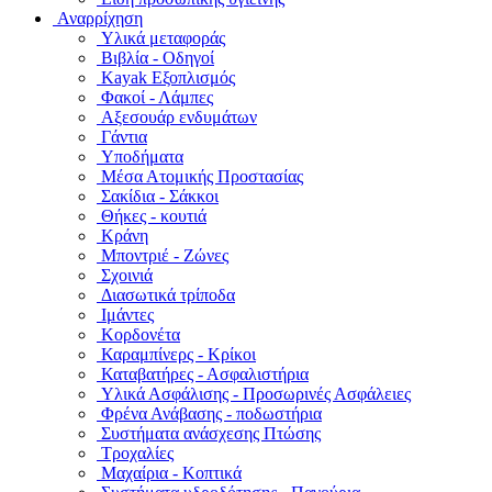
Αναρρίχηση
Υλικά μεταφοράς
Βιβλία - Οδηγοί
Kayak Εξοπλισμός
Φακοί - Λάμπες
Αξεσουάρ ενδυμάτων
Γάντια
Υποδήματα
Μέσα Ατομικής Προστασίας
Σακίδια - Σάκκοι
Θήκες - κουτιά
Κράνη
Μποντριέ - Ζώνες
Σχοινιά
Διασωτικά τρίποδα
Ιμάντες
Κορδονέτα
Καραμπίνερς - Κρίκοι
Καταβατήρες - Ασφαλιστήρια
Υλικά Ασφάλισης - Προσωρινές Ασφάλειες
Φρένα Ανάβασης - ποδωστήρια
Συστήματα ανάσχεσης Πτώσης
Τροχαλίες
Μαχαίρια - Κοπτικά