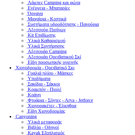
Λάμπες Camping και φώτα
Ενέργεια - Μπαταρίες
Όργανα
Μαχαίρια - Κοπτικά
Συστήματα υδροδότησης - Παγούρια
Αξεσσούρ Πισίνων
Kit Επιβίωσης
Υλικά Καθαρισμού
Υλικά Συντήρησης
Αξεσουάρ Camping
Αξεσουάρ Ορειβατικού Σκί
Είδη προσωπικής υγιεινής
Χιονοδρομία - Ορειβατικό Σκι
Γυαλιά ηλίου - Μάσκες
Υποδήματα
Σακίδια - Σάκκοι
Κραμπόν - Πιολέ
Κράνη
Φτυάρια - Σόντες - Arva - Jetforce
Χιονορακέτες - Έλκηθρα
Είδη Χιονοδρομίας
Canyoning
Υλικά μεταφοράς
Βιβλία - Οδηγοί
Kayak Εξοπλισμός