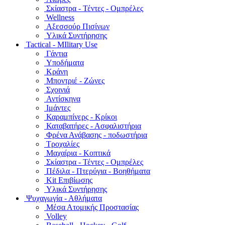
Σκίαστρα - Τέντες - Ομπρέλες
Wellness
Αξεσσούρ Πισίνων
Υλικά Συντήρησης
Tactical - MIlitary Use
Γάντια
Υποδήματα
Κράνη
Μποντριέ - Ζώνες
Σχοινιά
Αντίσκηνα
Ιμάντες
Καραμπίνερς - Κρίκοι
Καταβατήρες - Ασφαλιστήρια
Φρένα Ανάβασης - ποδωστήρια
Τροχαλίες
Μαχαίρια - Κοπτικά
Σκίαστρα - Τέντες - Ομπρέλες
Πέδιλα - Πτερύγια - Βοηθήματα
Kit Επιβίωσης
Υλικά Συντήρησης
Ψυχαγωγία - Αθλήματα
Μέσα Ατομικής Προστασίας
Volley