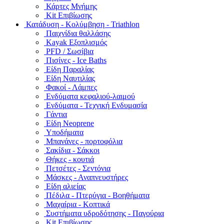
Κάρτες Μνήμης
Kit Επιβίωσης
Κατάδυση - Κολύμβηση - Triathlon
Παιχνίδια θαλλάσης
Kayak Εξοπλισμός
PFD / Σωσίβια
Πισίνες - Ice Baths
Είδη Παραλίας
Είδη Ναυτιλίας
Φακοί - Λάμπες
Ενδύματα κεφαλιού-λαιμού
Ενδύματα - Τεχνική Ενδυμασία
Γάντια
Είδη Neoprene
Υποδήματα
Μπανάνες - πορτοφόλια
Σακίδια - Σάκκοι
Θήκες - κουτιά
Πετσέτες - Σεντόνια
Μάσκες - Αναπνευστήρες
Είδη αλιείας
Πέδιλα - Πτερύγια - Βοηθήματα
Μαχαίρια - Κοπτικά
Συστήματα υδροδότησης - Παγούρια
Kit Επιβίωσης