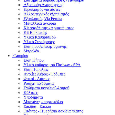
Συστήματα υδροδότησης - Παγούρια
Αξεσουάρ Αναρρίχησης
Εξοπλισμός για πίστες
Άλλος τεχνικός εξοπλισμός
Εξοπλισμός Via Ferrata
Μεταλλικά αγκύρια
Kit ασφάλισης - Αρματώματος
Kit Επιβίωσης
Υλικά Καθαρισμού
Υλικά Συντήρησης
Είδη προσωπικής υγιεινής
Μπρελόκ
Camping
Είδη Κήπου
Υλικά καθαρισμού Πισίνων - SPA
Είδη Παραλίας
Αντλίες Αέρος - Τρόμπες
Φακοί - Λάμπες
Ρούχα - Ενδύματα
Ενδύματα κεφαλιού-λαιμού
Κάλτσες
Υποδήματα
Μπανάνες - πορτοφόλια
Σακίδια - Σάκκοι
Τσάντες - Ημερήσια σακίδια πλάτης