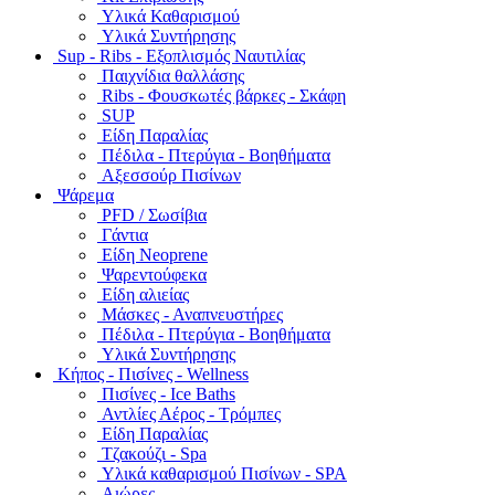
Υλικά Καθαρισμού
Υλικά Συντήρησης
Sup - Ribs - Εξοπλισμός Ναυτιλίας
Παιχνίδια θαλλάσης
Ribs - Φουσκωτές βάρκες - Σκάφη
SUP
Είδη Παραλίας
Πέδιλα - Πτερύγια - Βοηθήματα
Αξεσσούρ Πισίνων
Ψάρεμα
PFD / Σωσίβια
Γάντια
Είδη Neoprene
Ψαρεντούφεκα
Είδη αλιείας
Μάσκες - Αναπνευστήρες
Πέδιλα - Πτερύγια - Βοηθήματα
Υλικά Συντήρησης
Κήπος - Πισίνες - Wellness
Πισίνες - Ice Baths
Αντλίες Αέρος - Τρόμπες
Είδη Παραλίας
Τζακούζι - Spa
Υλικά καθαρισμού Πισίνων - SPA
Αιώρες