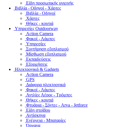
Είδη προσωπικής υγιεινής
Bιβλία - Οδηγοί - Χάρτες
Βιβλία - Οδηγοί
Χάρτες
Θήκες - κουτιά
Υπηρεσίες Outdoorway
Action Camera
Φακοί - Λάμπες
Υπηρεσίες
Συντήρηση εξοπλισμού
Μίσθωση εξοπλισμού
Εκπαιδεύσεις
Εξορμήσεις
Ηλεκτρονικά & Gadgets
Action Camera
GPS
Διάφορα ηλεκτρονικά
Φακοί - Λάμπες
Αντλίες Αέρος - Τρόμπες
Θήκες - κουτιά
Φτυάρια - Σόντες - Arva - Jetforce
Είδη στοίβου
Αντίσκηνα
Ενέργεια - Μπαταρίες
Όργανα