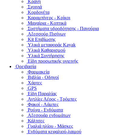
Κράνη
Σχοινιά
Κορδονέτα
Καραμπίνερς - Κρίκοι
Μαχαίρια - Κοπτικά
Συστήματα υδροδότησης - Παγούρια
Αξεσσούρ Πισίνων
Kit Επιβίωσης
Υλικά μεταφοράς Kayak
Υλικά Καθαρισμού
Υλικά Συντήρησης
Είδη προσωπικής υγιεινής
Ορειβασία
Φαρμακεία
Βιβλία - Οδηγοί
Χάρτες
GPS
Είδη Παραλίας
Αντλίες Αέρος - Τρόμπες
Φακοί - Λάμπες
Ρούχα - Ενδύματα
Αξεσουάρ ενδυμάτων
Κάλτσες
Γυαλιά ηλίου - Μάσκες
Ενδύματα κεφαλιού-λαιμού