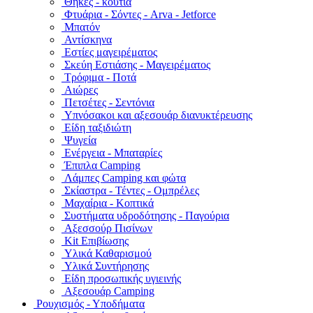
Θήκες - κουτιά
Φτυάρια - Σόντες - Arva - Jetforce
Μπατόν
Αντίσκηνα
Εστίες μαγειρέματος
Σκεύη Εστιάσης - Μαγειρέματος
Τρόφιμα - Ποτά
Αιώρες
Πετσέτες - Σεντόνια
Υπνόσακοι και αξεσουάρ διανυκτέρευσης
Είδη ταξιδιώτη
Ψυγεία
Ενέργεια - Μπαταρίες
Έπιπλα Camping
Λάμπες Camping και φώτα
Σκίαστρα - Τέντες - Ομπρέλες
Μαχαίρια - Κοπτικά
Συστήματα υδροδότησης - Παγούρια
Αξεσσούρ Πισίνων
Kit Επιβίωσης
Υλικά Καθαρισμού
Υλικά Συντήρησης
Είδη προσωπικής υγιεινής
Αξεσουάρ Camping
Ρουχισμός - Υποδήματα