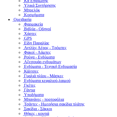
Kit Επιβίωσης
Υλικά Συντήρησης
Μπρελόκ
Κοσμήματα
Ορειβασία
Φαρμακεία
Βιβλία - Οδηγοί
Χάρτες
GPS
Είδη Παραλίας
Αντλίες Αέρος - Τρόμπες
Φακοί - Λάμπες
Ρούχα - Ενδύματα
Αξεσουάρ ενδυμάτων
Ενδύματα - Τεχνική Ενδυμασία
Κάλτσες
Γυαλιά ηλίου - Μάσκες
Ενδύματα κεφαλιού-λαιμού
Γκέτες
Γάντια
Υποδήματα
Μπανάνες - πορτοφόλια
Τσάντες - Ημερήσια σακίδια πλάτης
Σακίδια - Σάκκοι
Θήκες - κουτιά