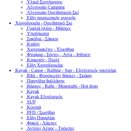
Υλικά Συντήρησης
Αξεσουάρ Camping
Αξεσουάρ Ορειβατικού Σκί
Είδη προσωπικής υγιεινής
Χιονοδρομία - Ορειβατικό Σκι
Γυαλιά ηλίου - Μάσκες
Υποδήματα
Σακίδια - Σάκκοι
Κράνη
Χιονορακέτες - Έλκηθρα
Φτυάρια - Σόντες - Arva - Jetforce
Κραμπόν - Πιολέ
Είδη Χιονοδρομίας
Kayak - Canoe - Rafting - Sup - Εξοπλισμός ναυτιλίας
Ribs - Φουσκωτές βάρκες - Σκάφη
Παιχνίδια θαλλάσης
Βάρκες - Rafts - Monorafts - Hot dogs
Kayak
Kayak Εξοπλισμός
SUP
Κουπιά
PFD / Σωσίβια
Είδη Παραλίας
Φακοί - Λάμπες
Αντλίες Αέρος - Τρόμπες