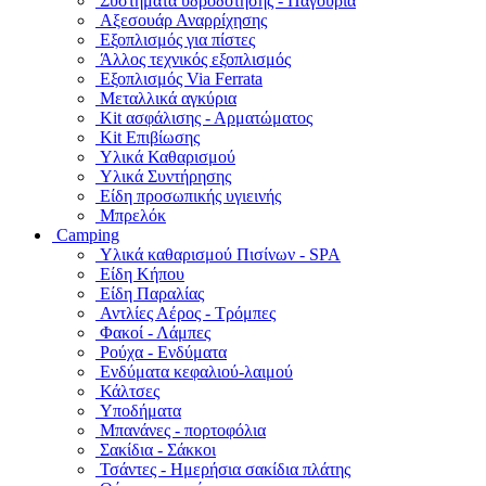
Συστήματα υδροδότησης - Παγούρια
Αξεσουάρ Αναρρίχησης
Εξοπλισμός για πίστες
Άλλος τεχνικός εξοπλισμός
Εξοπλισμός Via Ferrata
Μεταλλικά αγκύρια
Kit ασφάλισης - Αρματώματος
Kit Επιβίωσης
Υλικά Καθαρισμού
Υλικά Συντήρησης
Είδη προσωπικής υγιεινής
Μπρελόκ
Camping
Υλικά καθαρισμού Πισίνων - SPA
Είδη Κήπου
Είδη Παραλίας
Αντλίες Αέρος - Τρόμπες
Φακοί - Λάμπες
Ρούχα - Ενδύματα
Ενδύματα κεφαλιού-λαιμού
Κάλτσες
Υποδήματα
Μπανάνες - πορτοφόλια
Σακίδια - Σάκκοι
Τσάντες - Ημερήσια σακίδια πλάτης