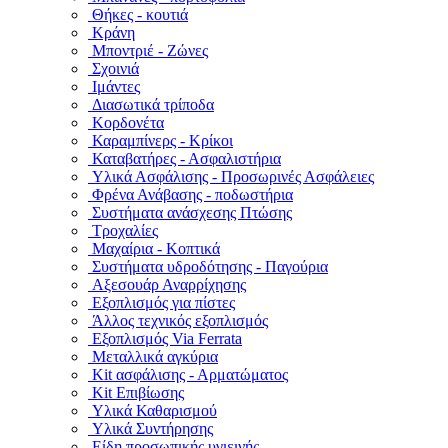
Θήκες - κουτιά
Κράνη
Μποντριέ - Ζώνες
Σχοινιά
Ιμάντες
Διασωτικά τρίποδα
Κορδονέτα
Καραμπίνερς - Κρίκοι
Καταβατήρες - Ασφαλιστήρια
Υλικά Ασφάλισης - Προσωρινές Ασφάλειες
Φρένα Ανάβασης - ποδωστήρια
Συστήματα ανάσχεσης Πτώσης
Τροχαλίες
Μαχαίρια - Κοπτικά
Συστήματα υδροδότησης - Παγούρια
Αξεσουάρ Αναρρίχησης
Εξοπλισμός για πίστες
Άλλος τεχνικός εξοπλισμός
Εξοπλισμός Via Ferrata
Μεταλλικά αγκύρια
Kit ασφάλισης - Αρματώματος
Kit Επιβίωσης
Υλικά Καθαρισμού
Υλικά Συντήρησης
Είδη προσωπικής υγιεινής