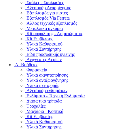
Σκάλες - Σκαλωσιές
Αξεσουάρ Αναρρίχησης
Εξοπλισμός για πίστες
Εξοπλισμός Via Ferrata
Άλλος τεχνικός εξοπλισμός
Μεταλλικά αγκύρια
Kit ασφάλισης - Αρματώματος
Kit Επιβίωσης
Υλικά Καθαρισμού
Υλικά Συντήρησης
Είδη προσωπικής υγιεινής
Ανιχνευτές Αερίων
Α΄ Βοήθειες
Φαρμακεία
Υλικά ακινητοποίησης
Υλικά αναζωογόνησης
Υλικά μεταφοράς
Αξεσουάρ ενδυμάτων
Ενδύματα - Τεχνική Ενδυμασία
Διασωτικά τρίποδα
Τροχαλίες
Μαχαίρια - Κοπτικά
Kit Επιβίωσης
Υλικά Καθαρισμού
Υλικά Συντήρησης