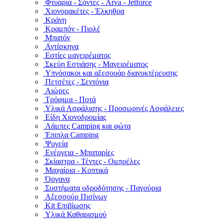
Φτυάρια - Σόντες - Arva - Jetforce
Χιονορακέτες - Έλκηθρα
Κράνη
Κραμπόν - Πιολέ
Μπατόν
Αντίσκηνα
Εστίες μαγειρέματος
Σκεύη Εστιάσης - Μαγειρέματος
Υπνόσακοι και αξεσουάρ διανυκτέρευσης
Πετσέτες - Σεντόνια
Αιώρες
Τρόφιμα - Ποτά
Υλικά Ασφάλισης - Προσωρινές Ασφάλειες
Είδη Χιονοδρομίας
Λάμπες Camping και φώτα
Έπιπλα Camping
Ψυγεία
Ενέργεια - Μπαταρίες
Σκίαστρα - Τέντες - Ομπρέλες
Μαχαίρια - Κοπτικά
Όργανα
Συστήματα υδροδότησης - Παγούρια
Αξεσσούρ Πισίνων
Kit Επιβίωσης
Υλικά Καθαρισμού