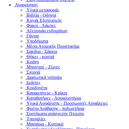
Αναρρίχηση
Υλικά μεταφοράς
Βιβλία - Οδηγοί
Kayak Εξοπλισμός
Φακοί - Λάμπες
Αξεσουάρ ενδυμάτων
Γάντια
Υποδήματα
Μέσα Ατομικής Προστασίας
Σακίδια - Σάκκοι
Θήκες - κουτιά
Κράνη
Μποντριέ - Ζώνες
Σχοινιά
Διασωτικά τρίποδα
Ιμάντες
Κορδονέτα
Καραμπίνερς - Κρίκοι
Καταβατήρες - Ασφαλιστήρια
Υλικά Ασφάλισης - Προσωρινές Ασφάλειες
Φρένα Ανάβασης - ποδωστήρια
Συστήματα ανάσχεσης Πτώσης
Τροχαλίες
Μαχαίρια - Κοπτικά