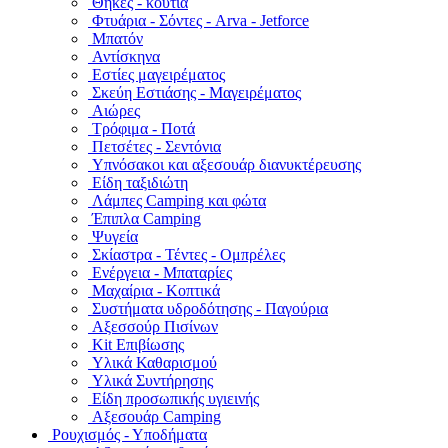
Θήκες - κουτιά
Φτυάρια - Σόντες - Arva - Jetforce
Μπατόν
Αντίσκηνα
Εστίες μαγειρέματος
Σκεύη Εστιάσης - Μαγειρέματος
Αιώρες
Τρόφιμα - Ποτά
Πετσέτες - Σεντόνια
Υπνόσακοι και αξεσουάρ διανυκτέρευσης
Είδη ταξιδιώτη
Λάμπες Camping και φώτα
Έπιπλα Camping
Ψυγεία
Σκίαστρα - Τέντες - Ομπρέλες
Ενέργεια - Μπαταρίες
Μαχαίρια - Κοπτικά
Συστήματα υδροδότησης - Παγούρια
Αξεσσούρ Πισίνων
Kit Επιβίωσης
Υλικά Καθαρισμού
Υλικά Συντήρησης
Είδη προσωπικής υγιεινής
Αξεσουάρ Camping
Ρουχισμός - Υποδήματα