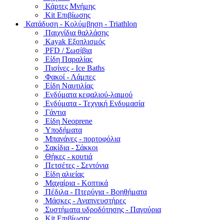
Κάρτες Μνήμης
Kit Επιβίωσης
Κατάδυση - Κολύμβηση - Triathlon
Παιχνίδια θαλλάσης
Kayak Εξοπλισμός
PFD / Σωσίβια
Είδη Παραλίας
Πισίνες - Ice Baths
Φακοί - Λάμπες
Είδη Ναυτιλίας
Ενδύματα κεφαλιού-λαιμού
Ενδύματα - Τεχνική Ενδυμασία
Γάντια
Είδη Neoprene
Υποδήματα
Μπανάνες - πορτοφόλια
Σακίδια - Σάκκοι
Θήκες - κουτιά
Πετσέτες - Σεντόνια
Είδη αλιείας
Μαχαίρια - Κοπτικά
Πέδιλα - Πτερύγια - Βοηθήματα
Μάσκες - Αναπνευστήρες
Συστήματα υδροδότησης - Παγούρια
Kit Επιβίωσης