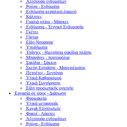
Αξεσουάρ ενδυμάτων
Ρούχα - Ενδύματα
Ενδύματα κεφαλιού-λαιμού
Κάλτσες
Γυαλιά ηλίου - Μάσκες
Ενδύματα - Τεχνική Ενδυμασία
Γκέτες
Γάντια
Είδη Neoprene
Υποδήματα
Τσάντες - Ημερήσια σακίδια πλάτης
Μπανάνες - πορτοφόλια
Σακίδια - Σάκκοι
Σκεύη Εστιάσης - Μαγειρέματος
Πετσέτες - Σεντόνια
Υλικά Καθαρισμού
Υλικά Συντήρησης
Είδη προσωπικής υγιεινής
Εργασία σε ύψος - Διάσωση
Φαρμακεία
Υλικά μεταφοράς
Kayak Εξοπλισμός
Φακοί - Λάμπες
Αξεσουάρ ενδυμάτων
Ρούχα - Ενδύματα