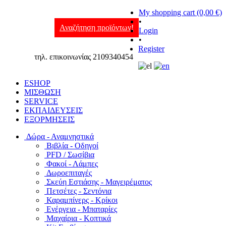
My shopping cart (0,00 €)
•
Αναζήτηση προϊόντων!
Login
•
Register
τηλ. επικοινωνίας 2109340454
ESHOP
ΜΙΣΘΩΣΗ
SERVICE
ΕΚΠΑΙΔΕΥΣΕΙΣ
ΕΞΟΡΜΗΣΕΙΣ
Δώρα - Αναμνηστικά
Βιβλία - Οδηγοί
PFD / Σωσίβια
Φακοί - Λάμπες
Δωροεπιταγές
Σκεύη Εστιάσης - Μαγειρέματος
Πετσέτες - Σεντόνια
Καραμπίνερς - Κρίκοι
Ενέργεια - Μπαταρίες
Μαχαίρια - Κοπτικά