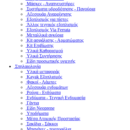
Μάσκες - Αναπνευστήρες
Συστήματα υδροδότησης - Παγούρια
Αξεσουάρ Αναρρίχησης
Εξοπλισμός για πίστες
Άλλος τεχνικός εξοπλισμός
Εξοπλισμός Via Ferrata
Μεταλλικά αγκύρια
Kit ασφάλισης - Αρματώματος
Kit Επιβίωσης
Υλικά Καθαρισμού
Υλικά Συντήρησης
Είδη προσωπικής υγιεινής
Σπηλαιολογία
Υλικά μεταφοράς
Kayak Εξοπλισμός
Φακοί - Λάμπες
Αξεσουάρ ενδυμάτων
Ρούχα - Ενδύματα
Ενδύματα - Τεχνική Ενδυμασία
Γάντια
Είδη Neoprene
Υποδήματα
Μέσα Ατομικής Προστασίας
Σακίδια - Σάκκοι
Μπανάνες - πορτοφόλια