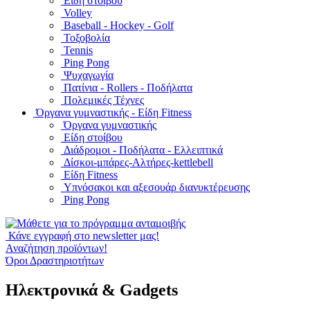
Είδη στοίβου
Volley
Baseball - Hockey - Golf
Τοξοβολία
Tennis
Ping Pong
Ψυχαγωγία
Πατίνια - Rollers - Ποδήλατα
Πολεμικές Τέχνες
Όργανα γυμναστικής - Είδη Fitness
Όργανα γυμναστικής
Είδη στοίβου
Διάδρομοι - Ποδήλατα - Ελλειπτικά
Δίσκοι-μπάρες-Αλτήρες-kettlebell
Είδη Fitness
Υπνόσακοι και αξεσουάρ διανυκτέρευσης
Ping Pong
Κάνε εγγραφή στο newsletter μας!
Αναζήτηση προϊόντων!
Όροι Δραστηριοτήτων
Ηλεκτρονικά & Gadgets