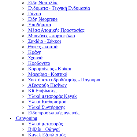
Είδη Ναυτιλίας
Ενδύματα - Τεχνική Ενδυμασία
Γάντια
Είδη Neoprene
Υποδήματα
Μέσα Ατομικής Προστασίας
Μπανάνες - πορτοφόλια
Σακίδια - Σάκκοι
Θήκες - κουτιά
Κράνη
Σχοινιά
Κορδονέτα
Καραμπίνερς - Κρίκοι
Μαχαίρια - Κοπτικά
Συστήματα υδροδότησης - Παγούρια
Αξεσσούρ Πισίνων
Kit Επιβίωσης
Υλικά μεταφοράς Kayak
Υλικά Καθαρισμού
Υλικά Συντήρησης
Είδη προσωπικής υγιεινής
Canyoning
Υλικά μεταφοράς
Βιβλία - Οδηγοί
Kayak Εξοπλισμός