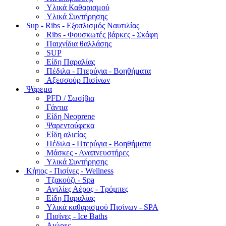
Υλικά Καθαρισμού
Υλικά Συντήρησης
Sup - Ribs - Εξοπλισμός Ναυτιλίας
Ribs - Φουσκωτές βάρκες - Σκάφη
Παιχνίδια θαλλάσης
SUP
Είδη Παραλίας
Πέδιλα - Πτερύγια - Βοηθήματα
Αξεσσούρ Πισίνων
Ψάρεμα
PFD / Σωσίβια
Γάντια
Είδη Neoprene
Ψαρεντούφεκα
Είδη αλιείας
Πέδιλα - Πτερύγια - Βοηθήματα
Μάσκες - Αναπνευστήρες
Υλικά Συντήρησης
Κήπος - Πισίνες - Wellness
Τζακούζι - Spa
Αντλίες Αέρος - Τρόμπες
Είδη Παραλίας
Υλικά καθαρισμού Πισίνων - SPA
Πισίνες - Ice Baths
Αιώρες