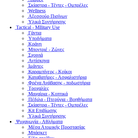
Σκίαστρα - Τέντες - Ομπρέλες
Wellness
Αξεσσούρ Πισίνων
Υλικά Συντήρησης
Tactical - MIlitary Use
Γάντια
Υποδήματα
Κράνη
Μποντριέ - Ζώνες
Σχοινιά
Αντίσκηνα
Ιμάντες
Καραμπίνερς - Κρίκοι
Καταβατήρες - Ασφαλιστήρια
Φρένα Ανάβασης - ποδωστήρια
Τροχαλίες
Μαχαίρια - Κοπτικά
Πέδιλα - Πτερύγια - Βοηθήματα
Σκίαστρα - Τέντες - Ομπρέλες
Kit Επιβίωσης
Υλικά Συντήρησης
Ψυχαγωγία - Αθλήματα
Μέσα Ατομικής Προστασίας
Μπάσκετ