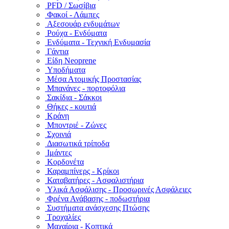
PFD / Σωσίβια
Φακοί - Λάμπες
Αξεσουάρ ενδυμάτων
Ρούχα - Ενδύματα
Ενδύματα - Τεχνική Ενδυμασία
Γάντια
Είδη Neoprene
Υποδήματα
Μέσα Ατομικής Προστασίας
Μπανάνες - πορτοφόλια
Σακίδια - Σάκκοι
Θήκες - κουτιά
Κράνη
Μποντριέ - Ζώνες
Σχοινιά
Διασωτικά τρίποδα
Ιμάντες
Κορδονέτα
Καραμπίνερς - Κρίκοι
Καταβατήρες - Ασφαλιστήρια
Υλικά Ασφάλισης - Προσωρινές Ασφάλειες
Φρένα Ανάβασης - ποδωστήρια
Συστήματα ανάσχεσης Πτώσης
Τροχαλίες
Μαχαίρια - Κοπτικά