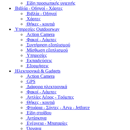
Είδη προσωπικής υγιεινής
Bιβλία - Οδηγοί - Χάρτες
Βιβλία - Οδηγοί
Χάρτες
Θήκες - κουτιά
Υπηρεσίες Outdoorway
Action Camera
Φακοί - Λάμπες
Συντήρηση εξοπλισμού
Μίσθωση εξοπλισμού
Υπηρεσίες
Εκπαιδεύσεις
Εξορμήσεις
Ηλεκτρονικά & Gadgets
Action Camera
GPS
Διάφορα ηλεκτρονικά
Φακοί - Λάμπες
Αντλίες Αέρος - Τρόμπες
Θήκες - κουτιά
Φτυάρια - Σόντες - Arva - Jetforce
Είδη στοίβου
Αντίσκηνα
Ενέργεια - Μπαταρίες
Όργανα