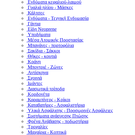
Ενδύματα κεφαλιού-λαιμού
Γυαλιά ηλίου - Μάσκες
Κάλτσες
Ενδύματα - Τεχνική Ενδυμασία
Γάντια
Είδη Neoprene
Υποδήματα
Μέσα Ατομικής Προστασίας
Μπανάνες - πορτοφόλια
Σακίδια - Σάκκοι
Θήκες - κουτιά
Κράνη
Μποντριέ - Ζώνες
Αντίσκηνα
Σχοινιά
Ιμάντες
Διασωτικά τρίποδα
Κορδονέτα
Καραμπίνερς - Κρίκοι
Καταβατήρες - Ασφαλιστήρια
Υλικά Ασφάλισης - Προσωρινές Ασφάλειες
Συστήματα ανάσχεσης Πτώσης
Φρένα Ανάβασης - ποδωστήρια
Τροχαλίες
Μαχαίρια - Κοπτικά