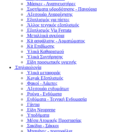
Μάσκες - Αναπνευστήρες
Συστήματα υδροδότησης - Παγούρια
Αξεσουάρ Αναρρίχησης
Εξοπλισμός για πίστες
Άλλος τεχνικός εξοπλισμός
Εξοπλισμός Via Ferrata
Μεταλλικά αγκύρια
Kit ασφάλισης - Αρματώματος
Kit Επιβίωσης
Υλικά Καθαρισμού
Υλικά Συντήρησης
Είδη προσωπικής υγιεινής
Σπηλαιολογία
Υλικά μεταφοράς
Kayak Εξοπλισμός
Φακοί - Λάμπες
Αξεσουάρ ενδυμάτων
Ρούχα - Ενδύματα
Ενδύματα - Τεχνική Ενδυμασία
Γάντια
Είδη Neoprene
Υποδήματα
Μέσα Ατομικής Προστασίας
Σακίδια - Σάκκοι
Μπανάνες - πορτοφόλια