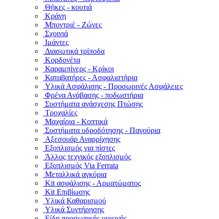
Θήκες - κουτιά
Κράνη
Μποντριέ - Ζώνες
Σχοινιά
Ιμάντες
Διασωτικά τρίποδα
Κορδονέτα
Καραμπίνερς - Κρίκοι
Καταβατήρες - Ασφαλιστήρια
Υλικά Ασφάλισης - Προσωρινές Ασφάλειες
Φρένα Ανάβασης - ποδωστήρια
Συστήματα ανάσχεσης Πτώσης
Τροχαλίες
Μαχαίρια - Κοπτικά
Συστήματα υδροδότησης - Παγούρια
Αξεσουάρ Αναρρίχησης
Εξοπλισμός για πίστες
Άλλος τεχνικός εξοπλισμός
Εξοπλισμός Via Ferrata
Μεταλλικά αγκύρια
Kit ασφάλισης - Αρματώματος
Kit Επιβίωσης
Υλικά Καθαρισμού
Υλικά Συντήρησης
Είδη προσωπικής υγιεινής