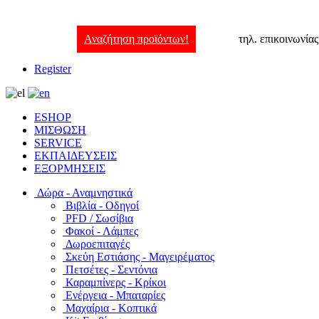
Αναζήτηση προϊόντων!
τηλ. επικοινωνία
Register
ESHOP
ΜΙΣΘΩΣΗ
SERVICE
ΕΚΠΑΙΔΕΥΣΕΙΣ
ΕΞΟΡΜΗΣΕΙΣ
Δώρα - Αναμνηστικά
Βιβλία - Οδηγοί
PFD / Σωσίβια
Φακοί - Λάμπες
Δωροεπιταγές
Σκεύη Εστιάσης - Μαγειρέματος
Πετσέτες - Σεντόνια
Καραμπίνερς - Κρίκοι
Ενέργεια - Μπαταρίες
Μαχαίρια - Κοπτικά