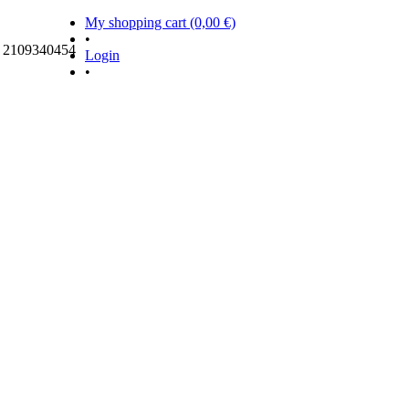
My shopping cart (0,00 €)
•
ς 2109340454
Login
•