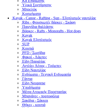
Kit Επιβίωσης
Υλικά Συντήρησης
Μπρελόκ
Κοσμήματα
Kayak - Canoe - Rafting - Sup - Εξοπλισμός ναυτιλίας
Ribs - Φουσκωτές βάρκες - Σκάφη
Παιχνίδια θαλλάσης
Βάρκες - Rafts - Monorafts - Hot dogs
Kayak
Kayak Εξοπλισμός
SUP
Κουπιά
PFD / Σωσίβια
Φακοί - Λάμπες
Είδη Παραλίας
Αντλίες Αέρος - Τρόμπες
Είδη Ναυτιλίας
Ενδύματα - Τεχνική Ενδυμασία
Γάντια
Είδη Neoprene
Υποδήματα
Μέσα Ατομικής Προστασίας
Μπανάνες - πορτοφόλια
Σακίδια - Σάκκοι
Θήκες - κουτιά