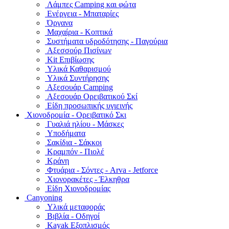
Λάμπες Camping και φώτα
Ενέργεια - Μπαταρίες
Όργανα
Μαχαίρια - Κοπτικά
Συστήματα υδροδότησης - Παγούρια
Αξεσσούρ Πισίνων
Kit Επιβίωσης
Υλικά Καθαρισμού
Υλικά Συντήρησης
Αξεσουάρ Camping
Αξεσουάρ Ορειβατικού Σκί
Είδη προσωπικής υγιεινής
Χιονοδρομία - Ορειβατικό Σκι
Γυαλιά ηλίου - Μάσκες
Υποδήματα
Σακίδια - Σάκκοι
Κραμπόν - Πιολέ
Κράνη
Φτυάρια - Σόντες - Arva - Jetforce
Χιονορακέτες - Έλκηθρα
Είδη Χιονοδρομίας
Canyoning
Υλικά μεταφοράς
Βιβλία - Οδηγοί
Kayak Εξοπλισμός