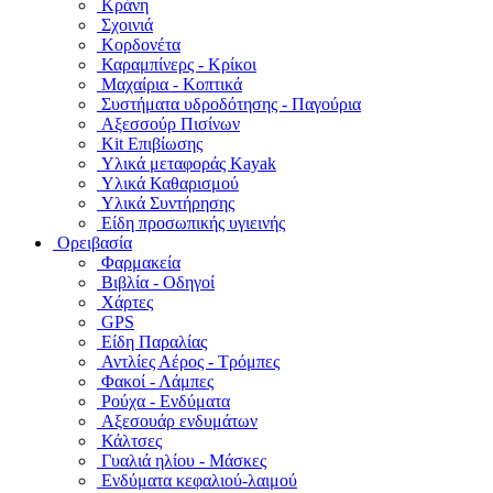
Κράνη
Σχοινιά
Κορδονέτα
Καραμπίνερς - Κρίκοι
Μαχαίρια - Κοπτικά
Συστήματα υδροδότησης - Παγούρια
Αξεσσούρ Πισίνων
Kit Επιβίωσης
Υλικά μεταφοράς Kayak
Υλικά Καθαρισμού
Υλικά Συντήρησης
Είδη προσωπικής υγιεινής
Ορειβασία
Φαρμακεία
Βιβλία - Οδηγοί
Χάρτες
GPS
Είδη Παραλίας
Αντλίες Αέρος - Τρόμπες
Φακοί - Λάμπες
Ρούχα - Ενδύματα
Αξεσουάρ ενδυμάτων
Κάλτσες
Γυαλιά ηλίου - Μάσκες
Ενδύματα κεφαλιού-λαιμού