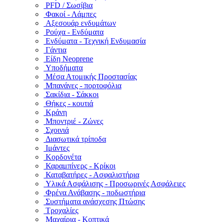
PFD / Σωσίβια
Φακοί - Λάμπες
Αξεσουάρ ενδυμάτων
Ρούχα - Ενδύματα
Ενδύματα - Τεχνική Ενδυμασία
Γάντια
Είδη Neoprene
Υποδήματα
Μέσα Ατομικής Προστασίας
Μπανάνες - πορτοφόλια
Σακίδια - Σάκκοι
Θήκες - κουτιά
Κράνη
Μποντριέ - Ζώνες
Σχοινιά
Διασωτικά τρίποδα
Ιμάντες
Κορδονέτα
Καραμπίνερς - Κρίκοι
Καταβατήρες - Ασφαλιστήρια
Υλικά Ασφάλισης - Προσωρινές Ασφάλειες
Φρένα Ανάβασης - ποδωστήρια
Συστήματα ανάσχεσης Πτώσης
Τροχαλίες
Μαχαίρια - Κοπτικά