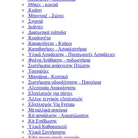
Θήκες - κουτιά
Κράνη
Μποντριέ - Ζώνες
Σχοινιά
Ιμάντες
Διασωτικά τρίποδα
Κορδονέτα
Καραμπίνερς - Κρίκοι
Καταβατήρες - Ασφαλιστήρια
Υλικά Ασφάλισης - Προσωρινές Ασφάλειες
Φρένα Ανάβασης - ποδωστήρια
Συστήματα ανάσχεσης Πτώσης
Τροχαλίες
Μαχαίρια - Κοπτικά
Συστήματα υδροδότησης - Παγούρια
Αξεσουάρ Αναρρίχησης
Εξοπλισμός για πίστες
Άλλος τεχνικός εξοπλισμός
Εξοπλισμός Via Ferrata
Μεταλλικά αγκύρια
Kit ασφάλισης - Αρματώματος
Kit Επιβίωσης
Υλικά Καθαρισμού
Υλικά Συντήρησης
Είδη προσωπικής υγιεινής