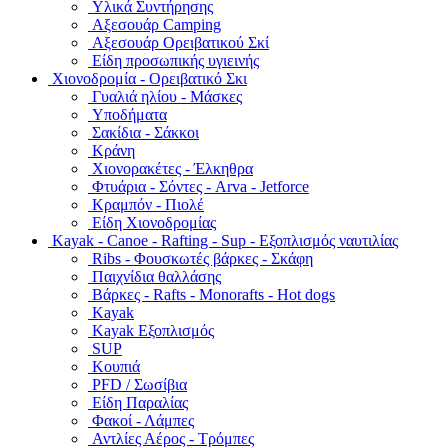
Υλικά Συντήρησης
Αξεσουάρ Camping
Αξεσουάρ Ορειβατικού Σκί
Είδη προσωπικής υγιεινής
Χιονοδρομία - Ορειβατικό Σκι
Γυαλιά ηλίου - Μάσκες
Υποδήματα
Σακίδια - Σάκκοι
Κράνη
Χιονορακέτες - Έλκηθρα
Φτυάρια - Σόντες - Arva - Jetforce
Κραμπόν - Πιολέ
Είδη Χιονοδρομίας
Kayak - Canoe - Rafting - Sup - Εξοπλισμός ναυτιλίας
Ribs - Φουσκωτές βάρκες - Σκάφη
Παιχνίδια θαλλάσης
Βάρκες - Rafts - Monorafts - Hot dogs
Kayak
Kayak Εξοπλισμός
SUP
Κουπιά
PFD / Σωσίβια
Είδη Παραλίας
Φακοί - Λάμπες
Αντλίες Αέρος - Τρόμπες