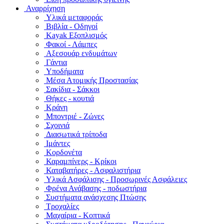
Αναρρίχηση
Υλικά μεταφοράς
Βιβλία - Οδηγοί
Kayak Εξοπλισμός
Φακοί - Λάμπες
Αξεσουάρ ενδυμάτων
Γάντια
Υποδήματα
Μέσα Ατομικής Προστασίας
Σακίδια - Σάκκοι
Θήκες - κουτιά
Κράνη
Μποντριέ - Ζώνες
Σχοινιά
Διασωτικά τρίποδα
Ιμάντες
Κορδονέτα
Καραμπίνερς - Κρίκοι
Καταβατήρες - Ασφαλιστήρια
Υλικά Ασφάλισης - Προσωρινές Ασφάλειες
Φρένα Ανάβασης - ποδωστήρια
Συστήματα ανάσχεσης Πτώσης
Τροχαλίες
Μαχαίρια - Κοπτικά