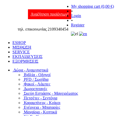
My shopping cart (0,00 €)
•
Αναζήτηση προϊόντων!
Login
•
Register
τηλ. επικοινωνίας 2109340454
ESHOP
ΜΙΣΘΩΣΗ
SERVICE
ΕΚΠΑΙΔΕΥΣΕΙΣ
ΕΞΟΡΜΗΣΕΙΣ
Δώρα - Αναμνηστικά
Βιβλία - Οδηγοί
PFD / Σωσίβια
Φακοί - Λάμπες
Δωροεπιταγές
Σκεύη Εστιάσης - Μαγειρέματος
Πετσέτες - Σεντόνια
Καραμπίνερς - Κρίκοι
Ενέργεια - Μπαταρίες
Μαχαίρια - Κοπτικά