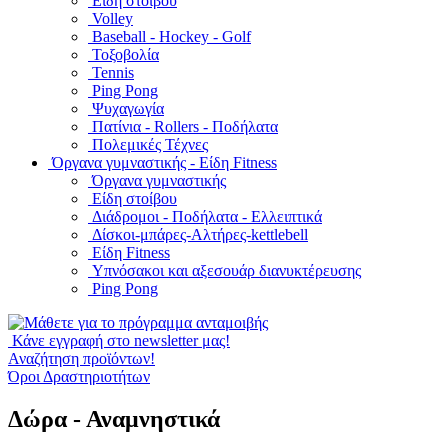
Είδη στοίβου
Volley
Baseball - Hockey - Golf
Τοξοβολία
Tennis
Ping Pong
Ψυχαγωγία
Πατίνια - Rollers - Ποδήλατα
Πολεμικές Τέχνες
Όργανα γυμναστικής - Είδη Fitness
Όργανα γυμναστικής
Είδη στοίβου
Διάδρομοι - Ποδήλατα - Ελλειπτικά
Δίσκοι-μπάρες-Αλτήρες-kettlebell
Είδη Fitness
Υπνόσακοι και αξεσουάρ διανυκτέρευσης
Ping Pong
Κάνε εγγραφή στο newsletter μας!
Αναζήτηση προϊόντων!
Όροι Δραστηριοτήτων
Δώρα - Αναμνηστικά