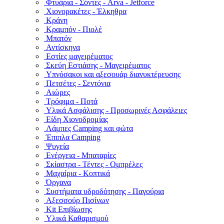
Φτυάρια - Σόντες - Arva - Jetforce
Χιονορακέτες - Έλκηθρα
Κράνη
Κραμπόν - Πιολέ
Μπατόν
Αντίσκηνα
Εστίες μαγειρέματος
Σκεύη Εστιάσης - Μαγειρέματος
Υπνόσακοι και αξεσουάρ διανυκτέρευσης
Πετσέτες - Σεντόνια
Αιώρες
Τρόφιμα - Ποτά
Υλικά Ασφάλισης - Προσωρινές Ασφάλειες
Είδη Χιονοδρομίας
Λάμπες Camping και φώτα
Έπιπλα Camping
Ψυγεία
Ενέργεια - Μπαταρίες
Σκίαστρα - Τέντες - Ομπρέλες
Μαχαίρια - Κοπτικά
Όργανα
Συστήματα υδροδότησης - Παγούρια
Αξεσσούρ Πισίνων
Kit Επιβίωσης
Υλικά Καθαρισμού