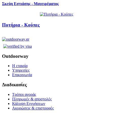
Σκεύη Εστιάσης - Μαγειρέματος
Ποτήρια - Κούπες
Outdoorway
Η εταιρία
Υπηρεσίες
Επικοινωνία
Διαδικασίες
Τρόποι αγοράς
Πληρωμές & αποστολές
Κάλυψη Εγγυήσεων
Ακυρώσεις & επιστροφές