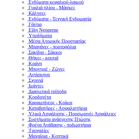
Ενδύματα κεφαλιού-λαιμού
Γυαλιά ηλίου - Μάσκες
Κάλτσες
Ενδύματα - Τεχνική Ενδυμασία
Γάντια
Είδη Neoprene
Υποδήματα
Μέσα Ατομικής Προστασίας
Μπανάνες - πορτοφόλια
Σακίδια - Σάκκοι
Θήκες - κουτιά
Κράνη
Μποντριέ - Ζώνες
Αντίσκηνα
Σχοινιά
Ιμάντες
Διασωτικά τρίποδα
Κορδονέτα
Καραμπίνερς - Κρίκοι
Καταβατήρες - Ασφαλιστήρια
Υλικά Ασφάλισης - Προσωρινές Ασφάλειες
Συστήματα ανάσχεσης Πτώσης
Φρένα Ανάβασης - ποδωστήρια
Τροχαλίες
Μαχαίρια - Κοπτικά