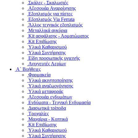
Σκάλες - Σκαλωσιές
Αξεσουάρ Αναρρίχησης
Εξοπλισμός για πίστες
Εξοπλισμός Via Ferrata
Άλλος τεχνικός εξοπλισμός
Μεταλλικά αγκύρια
Kit ασφάλισης - Αρματώματος
Kit Επιβίωσης
Υλικά Καθαρισμού
Υλικά Συντήρησης
Είδη προσωπικής υγιεινής
Ανιχνευτές Αερίων
Α΄ Βοήθειες
Φαρμακεία
Υλικά ακινητοποίησης
Υλικά αναζωογόνησης
Υλικά μεταφοράς
Αξεσουάρ ενδυμάτων
Ενδύματα - Τεχνική Ενδυμασία
Διασωτικά τρίποδα
Τροχαλίες
Μαχαίρια - Κοπτικά
Kit Επιβίωσης
Υλικά Καθαρισμού
Υλικά Συντήρησης