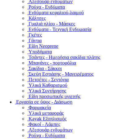
Αξεσουάρ ενδυμάτων
Ρούχα - Ενδύματα
Ενδύματα κεφαλιού-λαιμού
Κάλτσες
Γυαλιά ηλίου - Μάσκες
Ενδύματα - Τεχνική Ενδυμασία
Γκέτες
Γάντια
Είδη Neoprene
Υποδήματα
Τσάντες - Ημερήσια σακίδια πλάτης
Μπανάνες - πορτοφόλια
Σακίδια - Σάκκοι
Σκεύη Εστιάσης - Μαγειρέματος
Πετσέτες - Σεντόνια
Υλικά Καθαρισμού
Υλικά Συντήρησης
Είδη προσωπικής υγιεινής
Εργασία σε ύψος - Διάσωση
Φαρμακεία
Υλικά μεταφοράς
Kayak Εξοπλισμός
Φακοί - Λάμπες
Αξεσουάρ ενδυμάτων
Ρούχα - Ενδύματα