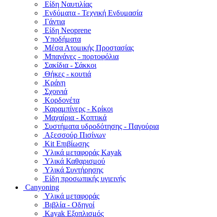
Είδη Ναυτιλίας
Ενδύματα - Τεχνική Ενδυμασία
Γάντια
Είδη Neoprene
Υποδήματα
Μέσα Ατομικής Προστασίας
Μπανάνες - πορτοφόλια
Σακίδια - Σάκκοι
Θήκες - κουτιά
Κράνη
Σχοινιά
Κορδονέτα
Καραμπίνερς - Κρίκοι
Μαχαίρια - Κοπτικά
Συστήματα υδροδότησης - Παγούρια
Αξεσσούρ Πισίνων
Kit Επιβίωσης
Υλικά μεταφοράς Kayak
Υλικά Καθαρισμού
Υλικά Συντήρησης
Είδη προσωπικής υγιεινής
Canyoning
Υλικά μεταφοράς
Βιβλία - Οδηγοί
Kayak Εξοπλισμός