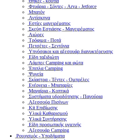
Θήκες - κουτιά
Φτυάρια - Σόντες - Arva - Jetforce
Μπατόν
Αντίσκηνα
Εστίες μαγειρέματος
Σκεύη Εστιάσης - Μαγειρέματος
Αιώρες
Τρόφιμα - Ποτά
Πετσέτες - Σεντόνια
Υπνόσακοι και αξεσουάρ διανυκτέρευσης
Είδη ταξιδιώτη
Λάμπες Camping και φώτα
Έπιπλα Camping
Ψυγεία
Σκίαστρα - Τέντες - Ομπρέλες
Ενέργεια - Μπαταρίες
Μαχαίρια - Κοπτικά
Συστήματα υδροδότησης - Παγούρια
Αξεσσούρ Πισίνων
Kit Επιβίωσης
Υλικά Καθαρισμού
Υλικά Συντήρησης
Είδη προσωπικής υγιεινής
Αξεσουάρ Camping
Ρουχισμός - Υποδήματα