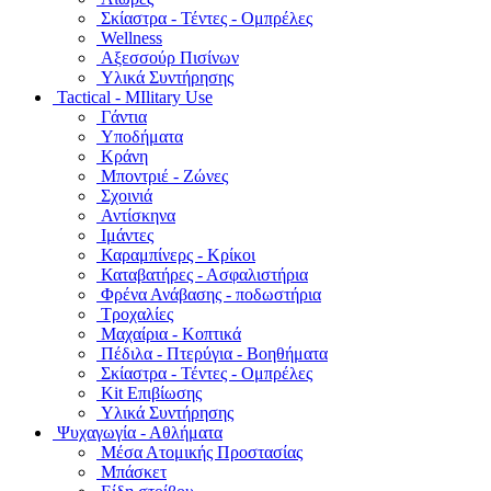
Σκίαστρα - Τέντες - Ομπρέλες
Wellness
Αξεσσούρ Πισίνων
Υλικά Συντήρησης
Tactical - MIlitary Use
Γάντια
Υποδήματα
Κράνη
Μποντριέ - Ζώνες
Σχοινιά
Αντίσκηνα
Ιμάντες
Καραμπίνερς - Κρίκοι
Καταβατήρες - Ασφαλιστήρια
Φρένα Ανάβασης - ποδωστήρια
Τροχαλίες
Μαχαίρια - Κοπτικά
Πέδιλα - Πτερύγια - Βοηθήματα
Σκίαστρα - Τέντες - Ομπρέλες
Kit Επιβίωσης
Υλικά Συντήρησης
Ψυχαγωγία - Αθλήματα
Μέσα Ατομικής Προστασίας
Μπάσκετ