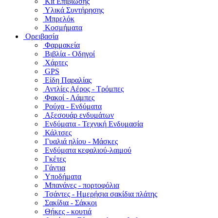
Kit Επιβίωσης
Υλικά Συντήρησης
Μπρελόκ
Κοσμήματα
Ορειβασία
Φαρμακεία
Βιβλία - Οδηγοί
Χάρτες
GPS
Είδη Παραλίας
Αντλίες Αέρος - Τρόμπες
Φακοί - Λάμπες
Ρούχα - Ενδύματα
Αξεσουάρ ενδυμάτων
Ενδύματα - Τεχνική Ενδυμασία
Κάλτσες
Γυαλιά ηλίου - Μάσκες
Ενδύματα κεφαλιού-λαιμού
Γκέτες
Γάντια
Υποδήματα
Μπανάνες - πορτοφόλια
Τσάντες - Ημερήσια σακίδια πλάτης
Σακίδια - Σάκκοι
Θήκες - κουτιά