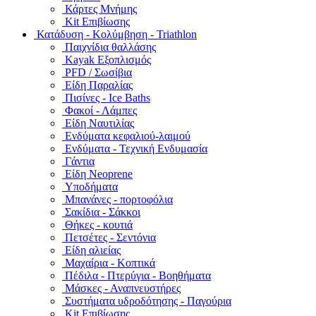
Κάρτες Μνήμης
Kit Επιβίωσης
Κατάδυση - Κολύμβηση - Triathlon
Παιχνίδια θαλλάσης
Kayak Εξοπλισμός
PFD / Σωσίβια
Είδη Παραλίας
Πισίνες - Ice Baths
Φακοί - Λάμπες
Είδη Ναυτιλίας
Ενδύματα κεφαλιού-λαιμού
Ενδύματα - Τεχνική Ενδυμασία
Γάντια
Είδη Neoprene
Υποδήματα
Μπανάνες - πορτοφόλια
Σακίδια - Σάκκοι
Θήκες - κουτιά
Πετσέτες - Σεντόνια
Είδη αλιείας
Μαχαίρια - Κοπτικά
Πέδιλα - Πτερύγια - Βοηθήματα
Μάσκες - Αναπνευστήρες
Συστήματα υδροδότησης - Παγούρια
Kit Επιβίωσης