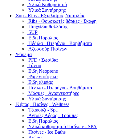
Υλικά Καθαρισμού
Υλικά Συντήρησης
Sup - Ribs - Εξοπλισμός Ναυτιλίας
Ribs - Φουσκωτές βάρκες - Σκάφη
Παιχνίδια θαλλάσης
SUP
Είδη Παραλίας
Πέδιλα - Πτερύγια - Βοηθήματα
Αξεσσούρ Πισίνων
Ψάρεμα
PFD / Σωσίβια
Γάντια
Είδη Neoprene
Ψαρεντούφεκα
Είδη αλιείας
Πέδιλα - Πτερύγια - Βοηθήματα
Μάσκες - Αναπνευστήρες
Υλικά Συντήρησης
Κήπος - Πισίνες - Wellness
Τζακούζι - Spa
Αντλίες Αέρος - Τρόμπες
Είδη Παραλίας
Υλικά καθαρισμού Πισίνων - SPA
Πισίνες - Ice Baths
Αιώρες