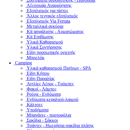
Συστήματα υδροδότησης - Παγούρια
Αξεσουάρ Αναρρίχησης
Εξοπλισμός για πίστες
Άλλος τεχνικός εξοπλισμός
Εξοπλισμός Via Ferrata
Μεταλλικά αγκύρια
Kit ασφάλισης - Αρματώματος
Kit Επιβίωσης
Υλικά Καθαρισμού
Υλικά Συντήρησης
Είδη προσωπικής υγιεινής
Μπρελόκ
Camping
Υλικά καθαρισμού Πισίνων - SPA
Είδη Κήπου
Είδη Παραλίας
Αντλίες Αέρος - Τρόμπες
Φακοί - Λάμπες
Ρούχα - Ενδύματα
Ενδύματα κεφαλιού-λαιμού
Κάλτσες
Υποδήματα
Μπανάνες - πορτοφόλια
Σακίδια - Σάκκοι
Τσάντες - Ημερήσια σακίδια πλάτης