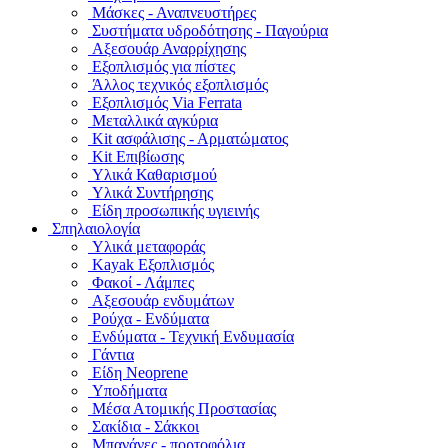
Μάσκες - Αναπνευστήρες
Συστήματα υδροδότησης - Παγούρια
Αξεσουάρ Αναρρίχησης
Εξοπλισμός για πίστες
Άλλος τεχνικός εξοπλισμός
Εξοπλισμός Via Ferrata
Μεταλλικά αγκύρια
Kit ασφάλισης - Αρματώματος
Kit Επιβίωσης
Υλικά Καθαρισμού
Υλικά Συντήρησης
Είδη προσωπικής υγιεινής
Σπηλαιολογία
Υλικά μεταφοράς
Kayak Εξοπλισμός
Φακοί - Λάμπες
Αξεσουάρ ενδυμάτων
Ρούχα - Ενδύματα
Ενδύματα - Τεχνική Ενδυμασία
Γάντια
Είδη Neoprene
Υποδήματα
Μέσα Ατομικής Προστασίας
Σακίδια - Σάκκοι
Μπανάνες - πορτοφόλια