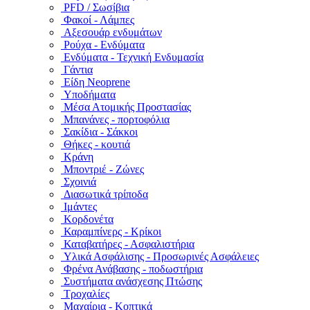
PFD / Σωσίβια
Φακοί - Λάμπες
Αξεσουάρ ενδυμάτων
Ρούχα - Ενδύματα
Ενδύματα - Τεχνική Ενδυμασία
Γάντια
Είδη Neoprene
Υποδήματα
Μέσα Ατομικής Προστασίας
Μπανάνες - πορτοφόλια
Σακίδια - Σάκκοι
Θήκες - κουτιά
Κράνη
Μποντριέ - Ζώνες
Σχοινιά
Διασωτικά τρίποδα
Ιμάντες
Κορδονέτα
Καραμπίνερς - Κρίκοι
Καταβατήρες - Ασφαλιστήρια
Υλικά Ασφάλισης - Προσωρινές Ασφάλειες
Φρένα Ανάβασης - ποδωστήρια
Συστήματα ανάσχεσης Πτώσης
Τροχαλίες
Μαχαίρια - Κοπτικά