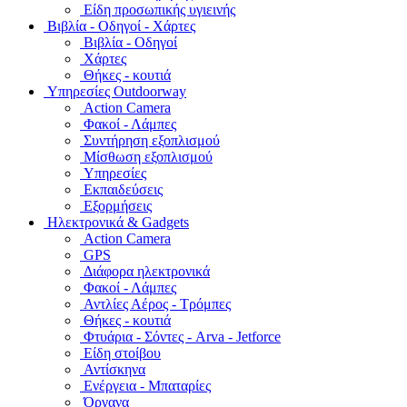
Είδη προσωπικής υγιεινής
Bιβλία - Οδηγοί - Χάρτες
Βιβλία - Οδηγοί
Χάρτες
Θήκες - κουτιά
Υπηρεσίες Outdoorway
Action Camera
Φακοί - Λάμπες
Συντήρηση εξοπλισμού
Μίσθωση εξοπλισμού
Υπηρεσίες
Εκπαιδεύσεις
Εξορμήσεις
Ηλεκτρονικά & Gadgets
Action Camera
GPS
Διάφορα ηλεκτρονικά
Φακοί - Λάμπες
Αντλίες Αέρος - Τρόμπες
Θήκες - κουτιά
Φτυάρια - Σόντες - Arva - Jetforce
Είδη στοίβου
Αντίσκηνα
Ενέργεια - Μπαταρίες
Όργανα