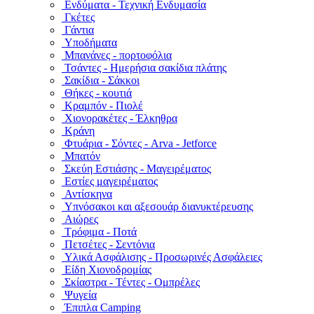
Ενδύματα - Τεχνική Ενδυμασία
Γκέτες
Γάντια
Υποδήματα
Μπανάνες - πορτοφόλια
Τσάντες - Ημερήσια σακίδια πλάτης
Σακίδια - Σάκκοι
Θήκες - κουτιά
Κραμπόν - Πιολέ
Χιονορακέτες - Έλκηθρα
Κράνη
Φτυάρια - Σόντες - Arva - Jetforce
Μπατόν
Σκεύη Εστιάσης - Μαγειρέματος
Εστίες μαγειρέματος
Αντίσκηνα
Υπνόσακοι και αξεσουάρ διανυκτέρευσης
Αιώρες
Τρόφιμα - Ποτά
Πετσέτες - Σεντόνια
Υλικά Ασφάλισης - Προσωρινές Ασφάλειες
Είδη Χιονοδρομίας
Σκίαστρα - Τέντες - Ομπρέλες
Ψυγεία
Έπιπλα Camping