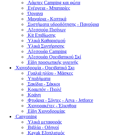
Λάμπες Camping και φώτα
Ενέργεια - Μπαταρίες
Όργανα
Μαχαίρια - Κοπτικά
Συστήματα υδροδότησης - Παγούρια
Αξεσσούρ Πισίνων
Kit Επιβίωσης
Υλικά Καθαρισμού
Υλικά Συντήρησης
Αξεσουάρ Camping
Αξεσουάρ Ορειβατικού Σκί
Είδη προσωπικής υγιεινής
Χιονοδρομία - Ορειβατικό Σκι
Γυαλιά ηλίου - Μάσκες
Υποδήματα
Σακίδια - Σάκκοι
Κραμπόν - Πιολέ
Κράνη
Φτυάρια - Σόντες - Arva - Jetforce
Χιονορακέτες - Έλκηθρα
Είδη Χιονοδρομίας
Canyoning
Υλικά μεταφοράς
Βιβλία - Οδηγοί
Kayak Εξοπλισμός