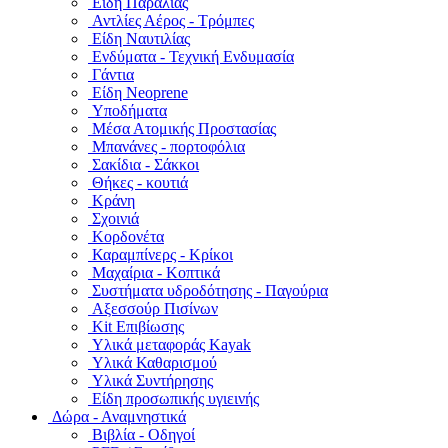
Είδη Παραλίας
Αντλίες Αέρος - Τρόμπες
Είδη Ναυτιλίας
Ενδύματα - Τεχνική Ενδυμασία
Γάντια
Είδη Neoprene
Υποδήματα
Μέσα Ατομικής Προστασίας
Μπανάνες - πορτοφόλια
Σακίδια - Σάκκοι
Θήκες - κουτιά
Κράνη
Σχοινιά
Κορδονέτα
Καραμπίνερς - Κρίκοι
Μαχαίρια - Κοπτικά
Συστήματα υδροδότησης - Παγούρια
Αξεσσούρ Πισίνων
Kit Επιβίωσης
Υλικά μεταφοράς Kayak
Υλικά Καθαρισμού
Υλικά Συντήρησης
Είδη προσωπικής υγιεινής
Δώρα - Αναμνηστικά
Βιβλία - Οδηγοί