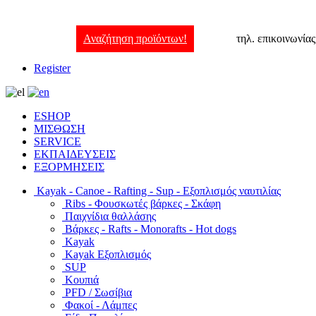
Αναζήτηση προϊόντων!
τηλ. επικοινωνία
Register
ESHOP
ΜΙΣΘΩΣΗ
SERVICE
ΕΚΠΑΙΔΕΥΣΕΙΣ
ΕΞΟΡΜΗΣΕΙΣ
Kayak - Canoe - Rafting - Sup - Εξοπλισμός ναυτιλίας
Ribs - Φουσκωτές βάρκες - Σκάφη
Παιχνίδια θαλλάσης
Βάρκες - Rafts - Monorafts - Hot dogs
Kayak
Kayak Εξοπλισμός
SUP
Κουπιά
PFD / Σωσίβια
Φακοί - Λάμπες