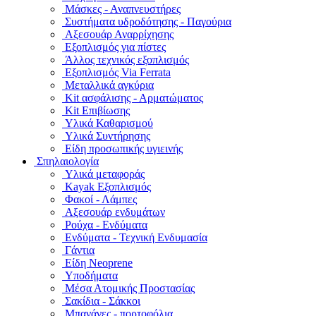
Μάσκες - Αναπνευστήρες
Συστήματα υδροδότησης - Παγούρια
Αξεσουάρ Αναρρίχησης
Εξοπλισμός για πίστες
Άλλος τεχνικός εξοπλισμός
Εξοπλισμός Via Ferrata
Μεταλλικά αγκύρια
Kit ασφάλισης - Αρματώματος
Kit Επιβίωσης
Υλικά Καθαρισμού
Υλικά Συντήρησης
Είδη προσωπικής υγιεινής
Σπηλαιολογία
Υλικά μεταφοράς
Kayak Εξοπλισμός
Φακοί - Λάμπες
Αξεσουάρ ενδυμάτων
Ρούχα - Ενδύματα
Ενδύματα - Τεχνική Ενδυμασία
Γάντια
Είδη Neoprene
Υποδήματα
Μέσα Ατομικής Προστασίας
Σακίδια - Σάκκοι
Μπανάνες - πορτοφόλια