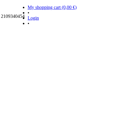
My shopping cart (0,00 €)
•
ς 2109340454
Login
•