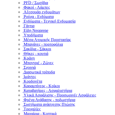
PFD / Σωσίβια
Φακοί - Λάμπες
Αξεσουάρ ενδυμάτων
Ρούχα - Ενδύματα
Ενδύματα - Τεχνική Ενδυμασία
Γάντια
Είδη Neoprene
Υποδήματα
Μέσα Ατομικής Προστασίας
Μπανάνες - πορτοφόλια
Σακίδια - Σάκκοι
Θήκες - κουτιά
Κράνη
Μποντριέ - Ζώνες
Σχοινιά
Διασωτικά τρίποδα
Ιμάντες
Κορδονέτα
Καραμπίνερς - Κρίκοι
Καταβατήρες - Ασφαλιστήρια
Υλικά Ασφάλισης - Προσωρινές Ασφάλειες
Φρένα Ανάβασης - ποδωστήρια
Συστήματα ανάσχεσης Πτώσης
Τροχαλίες
Μαχαίρια - Κοπτικά