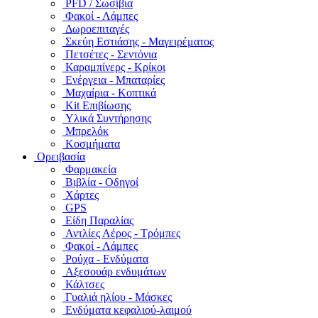
PFD / Σωσίβια
Φακοί - Λάμπες
Δωροεπιταγές
Σκεύη Εστιάσης - Μαγειρέματος
Πετσέτες - Σεντόνια
Καραμπίνερς - Κρίκοι
Ενέργεια - Μπαταρίες
Μαχαίρια - Κοπτικά
Kit Επιβίωσης
Υλικά Συντήρησης
Μπρελόκ
Κοσμήματα
Ορειβασία
Φαρμακεία
Βιβλία - Οδηγοί
Χάρτες
GPS
Είδη Παραλίας
Αντλίες Αέρος - Τρόμπες
Φακοί - Λάμπες
Ρούχα - Ενδύματα
Αξεσουάρ ενδυμάτων
Κάλτσες
Γυαλιά ηλίου - Μάσκες
Ενδύματα κεφαλιού-λαιμού