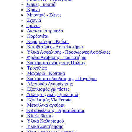
Θήκες - κουτιά
Κράνη
Μποντριέ - Ζώνες
Σχοινιά
Ιμάντες
Διασωτικά τρίποδα
Κορδονέτα
Καραμπίνερς - Κρίκοι
Καταβατήρες - Ασφαλιστήρια
Υλικά Ασφάλισης - Προσωρινές Ασφάλειες
Φρένα Ανάβασης - ποδωστήρια
Συστήματα ανάσχεσης Πτώσης
Τροχαλίες
Μαχαίρια - Κοπτικά
Συστήματα υδροδότησης - Παγούρια
Αξεσουάρ Αναρρίχησης
Εξοπλισμός για πίστες
Άλλος τεχνικός εξοπλισμός
Εξοπλισμός Via Ferrata
Μεταλλικά αγκύρια
Kit ασφάλισης - Αρματώματος
Kit Επιβίωσης
Υλικά Καθαρισμού
Υλικά Συντήρησης
Είδη προσωπικής υγιεινής