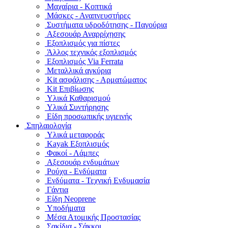
Μαχαίρια - Κοπτικά
Μάσκες - Αναπνευστήρες
Συστήματα υδροδότησης - Παγούρια
Αξεσουάρ Αναρρίχησης
Εξοπλισμός για πίστες
Άλλος τεχνικός εξοπλισμός
Εξοπλισμός Via Ferrata
Μεταλλικά αγκύρια
Kit ασφάλισης - Αρματώματος
Kit Επιβίωσης
Υλικά Καθαρισμού
Υλικά Συντήρησης
Είδη προσωπικής υγιεινής
Σπηλαιολογία
Υλικά μεταφοράς
Kayak Εξοπλισμός
Φακοί - Λάμπες
Αξεσουάρ ενδυμάτων
Ρούχα - Ενδύματα
Ενδύματα - Τεχνική Ενδυμασία
Γάντια
Είδη Neoprene
Υποδήματα
Μέσα Ατομικής Προστασίας
Σακίδια - Σάκκοι