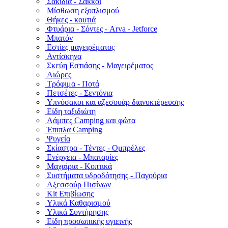
Σακίδια - Σάκκοι
Μίσθωση εξοπλισμού
Θήκες - κουτιά
Φτυάρια - Σόντες - Arva - Jetforce
Μπατόν
Εστίες μαγειρέματος
Αντίσκηνα
Σκεύη Εστιάσης - Μαγειρέματος
Αιώρες
Τρόφιμα - Ποτά
Πετσέτες - Σεντόνια
Υπνόσακοι και αξεσουάρ διανυκτέρευσης
Είδη ταξιδιώτη
Λάμπες Camping και φώτα
Έπιπλα Camping
Ψυγεία
Σκίαστρα - Τέντες - Ομπρέλες
Ενέργεια - Μπαταρίες
Μαχαίρια - Κοπτικά
Συστήματα υδροδότησης - Παγούρια
Αξεσσούρ Πισίνων
Kit Επιβίωσης
Υλικά Καθαρισμού
Υλικά Συντήρησης
Είδη προσωπικής υγιεινής