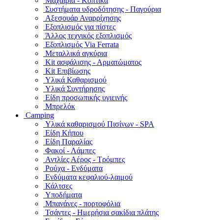
Μαχαίρια - Κοπτικά
Συστήματα υδροδότησης - Παγούρια
Αξεσουάρ Αναρρίχησης
Εξοπλισμός για πίστες
Άλλος τεχνικός εξοπλισμός
Εξοπλισμός Via Ferrata
Μεταλλικά αγκύρια
Kit ασφάλισης - Αρματώματος
Kit Επιβίωσης
Υλικά Καθαρισμού
Υλικά Συντήρησης
Είδη προσωπικής υγιεινής
Μπρελόκ
Camping
Υλικά καθαρισμού Πισίνων - SPA
Είδη Κήπου
Είδη Παραλίας
Φακοί - Λάμπες
Αντλίες Αέρος - Τρόμπες
Ρούχα - Ενδύματα
Ενδύματα κεφαλιού-λαιμού
Κάλτσες
Υποδήματα
Μπανάνες - πορτοφόλια
Τσάντες - Ημερήσια σακίδια πλάτης