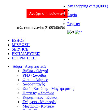
My shopping cart (0,00 €)
•
Αναζήτηση προϊόντων!
Login
•
Register
τηλ. επικοινωνίας 2109340454
ESHOP
ΜΙΣΘΩΣΗ
SERVICE
ΕΚΠΑΙΔΕΥΣΕΙΣ
ΕΞΟΡΜΗΣΕΙΣ
Δώρα - Αναμνηστικά
Βιβλία - Οδηγοί
PFD / Σωσίβια
Φακοί - Λάμπες
Δωροεπιταγές
Σκεύη Εστιάσης - Μαγειρέματος
Πετσέτες - Σεντόνια
Καραμπίνερς - Κρίκοι
Ενέργεια - Μπαταρίες
Μαχαίρια - Κοπτικά