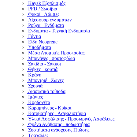
Kayak Εξοπλισμός
PFD / Σωσίβια
Φακοί - Λάμπες
Αξεσουάρ ενδυμάτων
Ρούχα - Ενδύματα
Ενδύματα - Τεχνική Ενδυμασία
Γάντια
Είδη Neoprene
Υποδήματα
Μέσα Ατομικής Προστασίας
Μπανάνες - πορτοφόλια
Σακίδια - Σάκκοι
Θήκες - κουτιά
Κράνη
Μποντριέ - Ζώνες
Σχοινιά
Διασωτικά τρίποδα
Ιμάντες
Κορδονέτα
Καραμπίνερς - Κρίκοι
Καταβατήρες - Ασφαλιστήρια
Υλικά Ασφάλισης - Προσωρινές Ασφάλειες
Φρένα Ανάβασης - ποδωστήρια
Συστήματα ανάσχεσης Πτώσης
Τροχαλίες