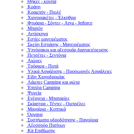
Θήκες - κουτιά
Κράνη
Κραμπόν - Πιολέ
Χιονορακέτες - Έλκηθρα
Φτυάρια - Σόντες - Arva - Jetforce
Μπατόν
Αντίσκηνα
Εστίες μαγειρέματος
Σκεύη Εστιάσης - Μαγειρέματος
Υπνόσακοι και αξεσουάρ διανυκτέρευσης
Πετσέτες - Σεντόνια
Αιώρες
Τρόφιμα - Ποτά
Υλικά Ασφάλισης - Προσωρινές Ασφάλειες
Είδη Χιονοδρομίας
Λάμπες Camping και φώτα
Έπιπλα Camping
Ψυγεία
Ενέργεια - Μπαταρίες
Σκίαστρα - Τέντες - Ομπρέλες
Μαχαίρια - Κοπτικά
Όργανα
Συστήματα υδροδότησης - Παγούρια
Αξεσσούρ Πισίνων
Kit Επιβίωσης