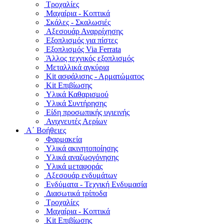
Τροχαλίες
Μαχαίρια - Κοπτικά
Σκάλες - Σκαλωσιές
Αξεσουάρ Αναρρίχησης
Εξοπλισμός για πίστες
Εξοπλισμός Via Ferrata
Άλλος τεχνικός εξοπλισμός
Μεταλλικά αγκύρια
Kit ασφάλισης - Αρματώματος
Kit Επιβίωσης
Υλικά Καθαρισμού
Υλικά Συντήρησης
Είδη προσωπικής υγιεινής
Ανιχνευτές Αερίων
Α΄ Βοήθειες
Φαρμακεία
Υλικά ακινητοποίησης
Υλικά αναζωογόνησης
Υλικά μεταφοράς
Αξεσουάρ ενδυμάτων
Ενδύματα - Τεχνική Ενδυμασία
Διασωτικά τρίποδα
Τροχαλίες
Μαχαίρια - Κοπτικά
Kit Επιβίωσης