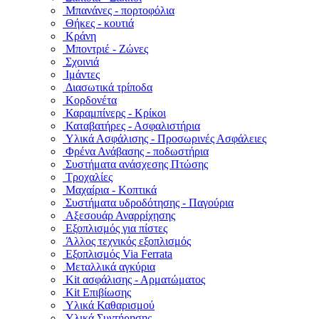
Μπανάνες - πορτοφόλια
Θήκες - κουτιά
Κράνη
Μποντριέ - Ζώνες
Σχοινιά
Ιμάντες
Διασωτικά τρίποδα
Κορδονέτα
Καραμπίνερς - Κρίκοι
Καταβατήρες - Ασφαλιστήρια
Υλικά Ασφάλισης - Προσωρινές Ασφάλειες
Φρένα Ανάβασης - ποδωστήρια
Συστήματα ανάσχεσης Πτώσης
Τροχαλίες
Μαχαίρια - Κοπτικά
Συστήματα υδροδότησης - Παγούρια
Αξεσουάρ Αναρρίχησης
Εξοπλισμός για πίστες
Άλλος τεχνικός εξοπλισμός
Εξοπλισμός Via Ferrata
Μεταλλικά αγκύρια
Kit ασφάλισης - Αρματώματος
Kit Επιβίωσης
Υλικά Καθαρισμού
Υλικά Συντήρησης