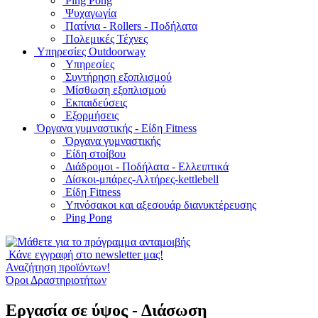
Ping Pong
Ψυχαγωγία
Πατίνια - Rollers - Ποδήλατα
Πολεμικές Τέχνες
Υπηρεσίες Outdoorway
Υπηρεσίες
Συντήρηση εξοπλισμού
Μίσθωση εξοπλισμού
Εκπαιδεύσεις
Εξορμήσεις
Όργανα γυμναστικής - Είδη Fitness
Όργανα γυμναστικής
Είδη στοίβου
Διάδρομοι - Ποδήλατα - Ελλειπτικά
Δίσκοι-μπάρες-Αλτήρες-kettlebell
Είδη Fitness
Υπνόσακοι και αξεσουάρ διανυκτέρευσης
Ping Pong
Κάνε εγγραφή στο newsletter μας!
Αναζήτηση προϊόντων!
Όροι Δραστηριοτήτων
Εργασία σε ύψος - Διάσωση