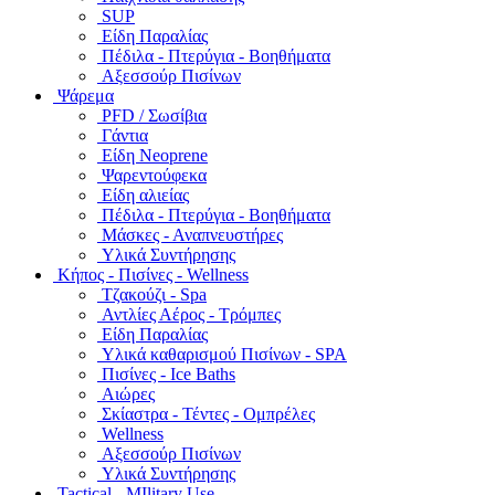
SUP
Είδη Παραλίας
Πέδιλα - Πτερύγια - Βοηθήματα
Αξεσσούρ Πισίνων
Ψάρεμα
PFD / Σωσίβια
Γάντια
Είδη Neoprene
Ψαρεντούφεκα
Είδη αλιείας
Πέδιλα - Πτερύγια - Βοηθήματα
Μάσκες - Αναπνευστήρες
Υλικά Συντήρησης
Κήπος - Πισίνες - Wellness
Τζακούζι - Spa
Αντλίες Αέρος - Τρόμπες
Είδη Παραλίας
Υλικά καθαρισμού Πισίνων - SPA
Πισίνες - Ice Baths
Αιώρες
Σκίαστρα - Τέντες - Ομπρέλες
Wellness
Αξεσσούρ Πισίνων
Υλικά Συντήρησης
Tactical - MIlitary Use