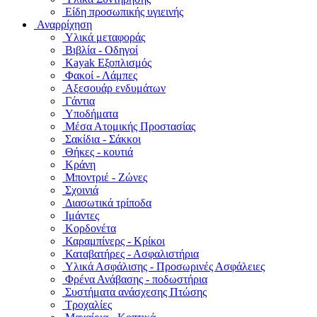
Είδη προσωπικής υγιεινής
Αναρρίχηση
Υλικά μεταφοράς
Βιβλία - Οδηγοί
Kayak Εξοπλισμός
Φακοί - Λάμπες
Αξεσουάρ ενδυμάτων
Γάντια
Υποδήματα
Μέσα Ατομικής Προστασίας
Σακίδια - Σάκκοι
Θήκες - κουτιά
Κράνη
Μποντριέ - Ζώνες
Σχοινιά
Διασωτικά τρίποδα
Ιμάντες
Κορδονέτα
Καραμπίνερς - Κρίκοι
Καταβατήρες - Ασφαλιστήρια
Υλικά Ασφάλισης - Προσωρινές Ασφάλειες
Φρένα Ανάβασης - ποδωστήρια
Συστήματα ανάσχεσης Πτώσης
Τροχαλίες