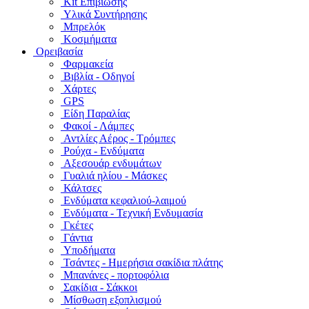
Kit Επιβίωσης
Υλικά Συντήρησης
Μπρελόκ
Κοσμήματα
Ορειβασία
Φαρμακεία
Βιβλία - Οδηγοί
Χάρτες
GPS
Είδη Παραλίας
Φακοί - Λάμπες
Αντλίες Αέρος - Τρόμπες
Ρούχα - Ενδύματα
Αξεσουάρ ενδυμάτων
Γυαλιά ηλίου - Μάσκες
Κάλτσες
Ενδύματα κεφαλιού-λαιμού
Ενδύματα - Τεχνική Ενδυμασία
Γκέτες
Γάντια
Υποδήματα
Τσάντες - Ημερήσια σακίδια πλάτης
Μπανάνες - πορτοφόλια
Σακίδια - Σάκκοι
Μίσθωση εξοπλισμού