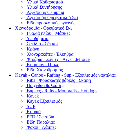
Υλικά Καθαρισμού
Υλικά Συντήρησης
Αξεσουάρ Camping
Αξεσουάρ Ορειβατικού Σκί
Είδη προσωπικής υγιεινής
Χιονοδρομία - Ορειβατικό Σκι
Γυαλιά ηλίου - Μάσκες
Υποδήματα
Σακίδια - Σάκκοι
Κράνη
Χιονορακέτες - Έλκηθρα
Φτυάρια - Σόντες - Arva - Jetforce
Κραμπόν - Πιολέ
Είδη Χιονοδρομίας
Kayak - Canoe - Rafting - Sup - Εξοπλισμός ναυτιλίας
Ribs - Φουσκωτές βάρκες - Σκάφη
Παιχνίδια θαλλάσης
Βάρκες - Rafts - Monorafts - Hot dogs
Kayak
Kayak Εξοπλισμός
SUP
Κουπιά
PFD / Σωσίβια
Είδη Παραλίας
Φακοί - Λάμπες