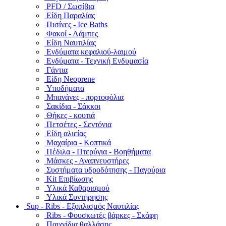
PFD / Σωσίβια
Είδη Παραλίας
Πισίνες - Ice Baths
Φακοί - Λάμπες
Είδη Ναυτιλίας
Ενδύματα κεφαλιού-λαιμού
Ενδύματα - Τεχνική Ενδυμασία
Γάντια
Είδη Neoprene
Υποδήματα
Μπανάνες - πορτοφόλια
Σακίδια - Σάκκοι
Θήκες - κουτιά
Πετσέτες - Σεντόνια
Είδη αλιείας
Μαχαίρια - Κοπτικά
Πέδιλα - Πτερύγια - Βοηθήματα
Μάσκες - Αναπνευστήρες
Συστήματα υδροδότησης - Παγούρια
Kit Επιβίωσης
Υλικά Καθαρισμού
Υλικά Συντήρησης
Sup - Ribs - Εξοπλισμός Ναυτιλίας
Ribs - Φουσκωτές βάρκες - Σκάφη
Παιχνίδια θαλλάσης