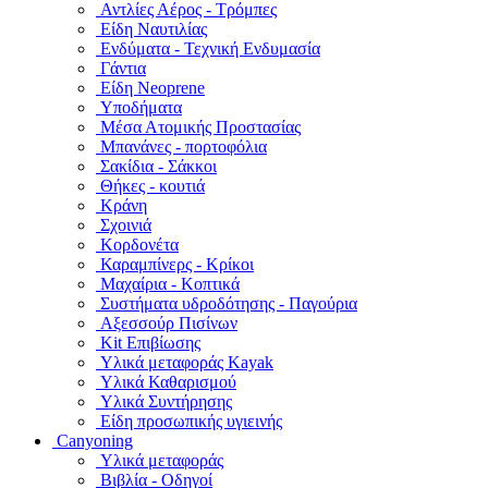
Αντλίες Αέρος - Τρόμπες
Είδη Ναυτιλίας
Ενδύματα - Τεχνική Ενδυμασία
Γάντια
Είδη Neoprene
Υποδήματα
Μέσα Ατομικής Προστασίας
Μπανάνες - πορτοφόλια
Σακίδια - Σάκκοι
Θήκες - κουτιά
Κράνη
Σχοινιά
Κορδονέτα
Καραμπίνερς - Κρίκοι
Μαχαίρια - Κοπτικά
Συστήματα υδροδότησης - Παγούρια
Αξεσσούρ Πισίνων
Kit Επιβίωσης
Υλικά μεταφοράς Kayak
Υλικά Καθαρισμού
Υλικά Συντήρησης
Είδη προσωπικής υγιεινής
Canyoning
Υλικά μεταφοράς
Βιβλία - Οδηγοί