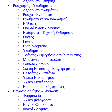
Αξεσουάρ Camping
Ρουχισμός - Υποδήματα
Αξεσουάρ ενδυμάτων
Ρούχα - Ενδύματα
Ενδύματα κεφαλιού-λαιμού
Κάλτσες
Γυαλιά ηλίου - Μάσκες
Ενδύματα - Τεχνική Ενδυμασία
Γκέτες
Γάντια
Είδη Neoprene
Υποδήματα
Τσάντες - Ημερήσια σακίδια πλάτης
Μπανάνες - πορτοφόλια
Σακίδια - Σάκκοι
Σκεύη Εστιάσης - Μαγειρέματος
Πετσέτες - Σεντόνια
Υλικά Καθαρισμού
Υλικά Συντήρησης
Είδη προσωπικής υγιεινής
Εργασία σε ύψος - Διάσωση
Φαρμακεία
Υλικά μεταφοράς
Kayak Εξοπλισμός
Φακοί - Λάμπες