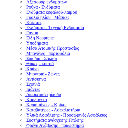
Αξεσουάρ ενδυμάτων
Ρούχα - Ενδύματα
Ενδύματα κεφαλιού-λαιμού
Γυαλιά ηλίου - Μάσκες
Κάλτσες
Ενδύματα - Τεχνική Ενδυμασία
Γάντια
Είδη Neoprene
Υποδήματα
Μέσα Ατομικής Προστασίας
Μπανάνες - πορτοφόλια
Σακίδια - Σάκκοι
Θήκες - κουτιά
Κράνη
Μποντριέ - Ζώνες
Αντίσκηνα
Σχοινιά
Ιμάντες
Διασωτικά τρίποδα
Κορδονέτα
Καραμπίνερς - Κρίκοι
Καταβατήρες - Ασφαλιστήρια
Υλικά Ασφάλισης - Προσωρινές Ασφάλειες
Συστήματα ανάσχεσης Πτώσης
Φρένα Ανάβασης - ποδωστήρια