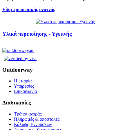
Είδη προσωπικής υγιεινής
Υλικά περιποίησης - Υγειινής
Outdoorway
Η εταιρία
Υπηρεσίες
Επικοινωνία
Διαδικασίες
Τρόποι αγοράς
Πληρωμές & αποστολές
Κάλυψη Εγγυήσεων
Ακυρώσεις & επιστροφές