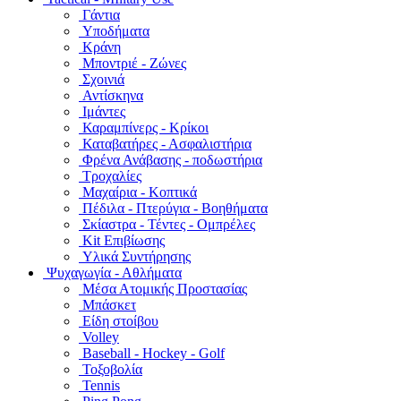
Γάντια
Υποδήματα
Κράνη
Μποντριέ - Ζώνες
Σχοινιά
Αντίσκηνα
Ιμάντες
Καραμπίνερς - Κρίκοι
Καταβατήρες - Ασφαλιστήρια
Φρένα Ανάβασης - ποδωστήρια
Τροχαλίες
Μαχαίρια - Κοπτικά
Πέδιλα - Πτερύγια - Βοηθήματα
Σκίαστρα - Τέντες - Ομπρέλες
Kit Επιβίωσης
Υλικά Συντήρησης
Ψυχαγωγία - Αθλήματα
Μέσα Ατομικής Προστασίας
Μπάσκετ
Είδη στοίβου
Volley
Baseball - Hockey - Golf
Τοξοβολία
Tennis