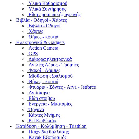
Υλικά Καθαρισμού
Υλικά Συντήρησης
Είδη προσωπικής υγιεινής
Bιβλία - Οδηγοί - Χάρτες
Βιβλία - Οδηγοί
Χάρτες
Θήκες - κουτιά
Ηλεκτρονικά & Gadgets
Action Camera
GPS
Διάφορα ηλεκτρονικά
Αντλίες Αέρος - Τρόμπες
Φακοί - Λάμπες
Μίσθωση εξοπλισμού
Θήκες - κουτιά
Φτυάρια - Σόντες - Arva - Jetforce
Αντίσκηνα
Είδη στοίβου
Ενέργεια - Μπαταρίες
Όργανα
Κάρτες Μνήμης
Kit Επιβίωσης
Κατάδυση - Κολύμβηση - Triathlon
Παιχνίδια θαλλάσης
Kayak Εξοπλισμός