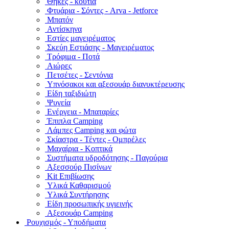
Θήκες - κουτιά
Φτυάρια - Σόντες - Arva - Jetforce
Μπατόν
Αντίσκηνα
Εστίες μαγειρέματος
Σκεύη Εστιάσης - Μαγειρέματος
Τρόφιμα - Ποτά
Αιώρες
Πετσέτες - Σεντόνια
Υπνόσακοι και αξεσουάρ διανυκτέρευσης
Είδη ταξιδιώτη
Ψυγεία
Ενέργεια - Μπαταρίες
Έπιπλα Camping
Λάμπες Camping και φώτα
Σκίαστρα - Τέντες - Ομπρέλες
Μαχαίρια - Κοπτικά
Συστήματα υδροδότησης - Παγούρια
Αξεσσούρ Πισίνων
Kit Επιβίωσης
Υλικά Καθαρισμού
Υλικά Συντήρησης
Είδη προσωπικής υγιεινής
Αξεσουάρ Camping
Ρουχισμός - Υποδήματα