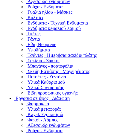
Αξεσουάρ ενδυμάτων
Ρούχα - Ενδύματα
Γυαλιά ηλίου - Μάσκες
Κάλτσες
Ενδύματα - Τεχνική Ενδυμασία
Ενδύματα κεφαλιού-λαιμού
Γκέτες
Γάντια
Είδη Neoprene
Υποδήματα
Τσάντες - Ημερήσια σακίδια πλάτης
Σακίδια - Σάκκοι
Μπανάνες - πορτοφόλια
Σκεύη Εστιάσης - Μαγειρέματος
Πετσέτες - Σεντόνια
Υλικά Καθαρισμού
Υλικά Συντήρησης
Είδη προσωπικής υγιεινής
Εργασία σε ύψος - Διάσωση
Φαρμακεία
Υλικά μεταφοράς
Kayak Εξοπλισμός
Φακοί - Λάμπες
Αξεσουάρ ενδυμάτων
Ρούχα - Ενδύματα