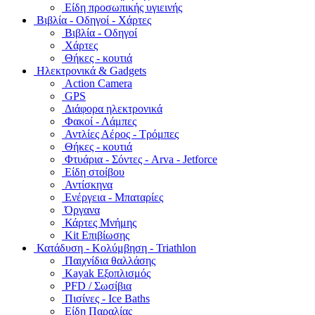
Είδη προσωπικής υγιεινής
Bιβλία - Οδηγοί - Χάρτες
Βιβλία - Οδηγοί
Χάρτες
Θήκες - κουτιά
Ηλεκτρονικά & Gadgets
Action Camera
GPS
Διάφορα ηλεκτρονικά
Φακοί - Λάμπες
Αντλίες Αέρος - Τρόμπες
Θήκες - κουτιά
Φτυάρια - Σόντες - Arva - Jetforce
Είδη στοίβου
Αντίσκηνα
Ενέργεια - Μπαταρίες
Όργανα
Κάρτες Μνήμης
Kit Επιβίωσης
Κατάδυση - Κολύμβηση - Triathlon
Παιχνίδια θαλλάσης
Kayak Εξοπλισμός
PFD / Σωσίβια
Πισίνες - Ice Baths
Είδη Παραλίας