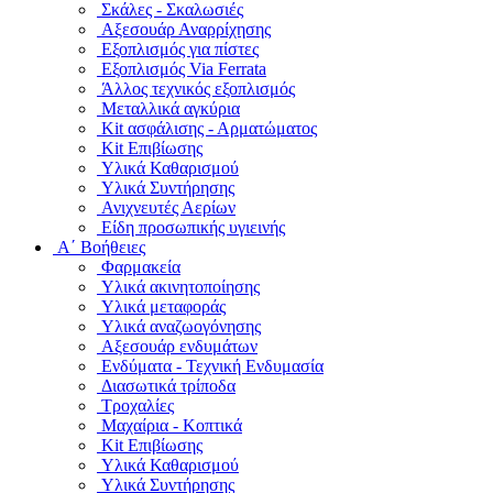
Σκάλες - Σκαλωσιές
Αξεσουάρ Αναρρίχησης
Εξοπλισμός για πίστες
Εξοπλισμός Via Ferrata
Άλλος τεχνικός εξοπλισμός
Μεταλλικά αγκύρια
Kit ασφάλισης - Αρματώματος
Kit Επιβίωσης
Υλικά Καθαρισμού
Υλικά Συντήρησης
Ανιχνευτές Αερίων
Είδη προσωπικής υγιεινής
Α΄ Βοήθειες
Φαρμακεία
Υλικά ακινητοποίησης
Υλικά μεταφοράς
Υλικά αναζωογόνησης
Αξεσουάρ ενδυμάτων
Ενδύματα - Τεχνική Ενδυμασία
Διασωτικά τρίποδα
Τροχαλίες
Μαχαίρια - Κοπτικά
Kit Επιβίωσης
Υλικά Καθαρισμού
Υλικά Συντήρησης