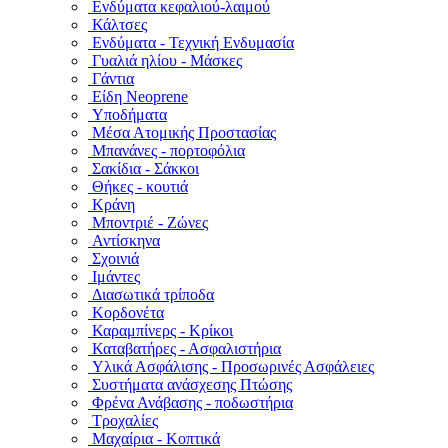
Ενδύματα κεφαλιού-λαιμού
Κάλτσες
Ενδύματα - Τεχνική Ενδυμασία
Γυαλιά ηλίου - Μάσκες
Γάντια
Είδη Neoprene
Υποδήματα
Μέσα Ατομικής Προστασίας
Μπανάνες - πορτοφόλια
Σακίδια - Σάκκοι
Θήκες - κουτιά
Κράνη
Μποντριέ - Ζώνες
Αντίσκηνα
Σχοινιά
Ιμάντες
Διασωτικά τρίποδα
Κορδονέτα
Καραμπίνερς - Κρίκοι
Καταβατήρες - Ασφαλιστήρια
Υλικά Ασφάλισης - Προσωρινές Ασφάλειες
Συστήματα ανάσχεσης Πτώσης
Φρένα Ανάβασης - ποδωστήρια
Τροχαλίες
Μαχαίρια - Κοπτικά