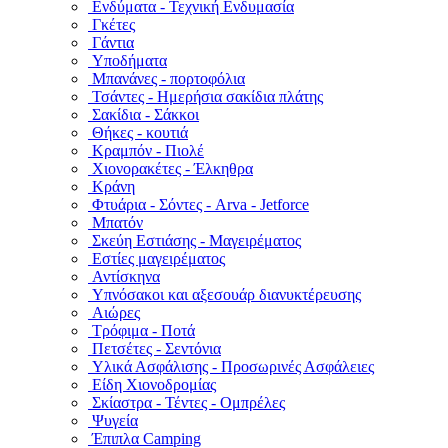
Ενδύματα - Τεχνική Ενδυμασία
Γκέτες
Γάντια
Υποδήματα
Μπανάνες - πορτοφόλια
Τσάντες - Ημερήσια σακίδια πλάτης
Σακίδια - Σάκκοι
Θήκες - κουτιά
Κραμπόν - Πιολέ
Χιονορακέτες - Έλκηθρα
Κράνη
Φτυάρια - Σόντες - Arva - Jetforce
Μπατόν
Σκεύη Εστιάσης - Μαγειρέματος
Εστίες μαγειρέματος
Αντίσκηνα
Υπνόσακοι και αξεσουάρ διανυκτέρευσης
Αιώρες
Τρόφιμα - Ποτά
Πετσέτες - Σεντόνια
Υλικά Ασφάλισης - Προσωρινές Ασφάλειες
Είδη Χιονοδρομίας
Σκίαστρα - Τέντες - Ομπρέλες
Ψυγεία
Έπιπλα Camping