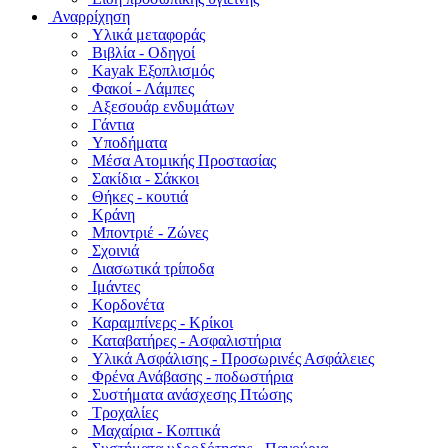
Αναρρίχηση
Υλικά μεταφοράς
Βιβλία - Οδηγοί
Kayak Εξοπλισμός
Φακοί - Λάμπες
Αξεσουάρ ενδυμάτων
Γάντια
Υποδήματα
Μέσα Ατομικής Προστασίας
Σακίδια - Σάκκοι
Θήκες - κουτιά
Κράνη
Μποντριέ - Ζώνες
Σχοινιά
Διασωτικά τρίποδα
Ιμάντες
Κορδονέτα
Καραμπίνερς - Κρίκοι
Καταβατήρες - Ασφαλιστήρια
Υλικά Ασφάλισης - Προσωρινές Ασφάλειες
Φρένα Ανάβασης - ποδωστήρια
Συστήματα ανάσχεσης Πτώσης
Τροχαλίες
Μαχαίρια - Κοπτικά