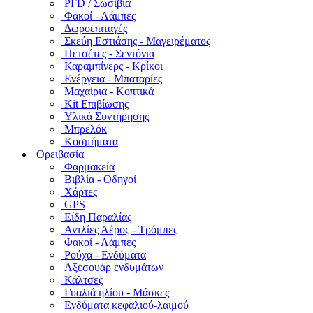
PFD / Σωσίβια
Φακοί - Λάμπες
Δωροεπιταγές
Σκεύη Εστιάσης - Μαγειρέματος
Πετσέτες - Σεντόνια
Καραμπίνερς - Κρίκοι
Ενέργεια - Μπαταρίες
Μαχαίρια - Κοπτικά
Kit Επιβίωσης
Υλικά Συντήρησης
Μπρελόκ
Κοσμήματα
Ορειβασία
Φαρμακεία
Βιβλία - Οδηγοί
Χάρτες
GPS
Είδη Παραλίας
Αντλίες Αέρος - Τρόμπες
Φακοί - Λάμπες
Ρούχα - Ενδύματα
Αξεσουάρ ενδυμάτων
Κάλτσες
Γυαλιά ηλίου - Μάσκες
Ενδύματα κεφαλιού-λαιμού