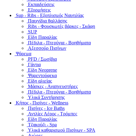
Εκπαιδεύσεις
Εξορμήσεις
Sup - Ribs - Εξοπλισμός Ναυτιλίας
Παιχνίδια θαλλάσης
Ribs - Φουσκωτές βάρκες - Σκάφη
SUP
Είδη Παραλίας
Πέδιλα - Πτερύγια - Βοηθήματα
Αξεσσούρ Πισίνων
Ψάρεμα
PFD / Σωσίβια
Γάντια
Είδη Neoprene
Ψαρεντούφεκα
Είδη αλιείας
Μάσκες - Αναπνευστήρες
Πέδιλα - Πτερύγια - Βοηθήματα
Υλικά Συντήρησης
Κήπος - Πισίνες - Wellness
Πισίνες - Ice Baths
Αντλίες Αέρος - Τρόμπες
Είδη Παραλίας
Τζακούζι - Spa
Υλικά καθαρισμού Πισίνων - SPA
Αιώρες