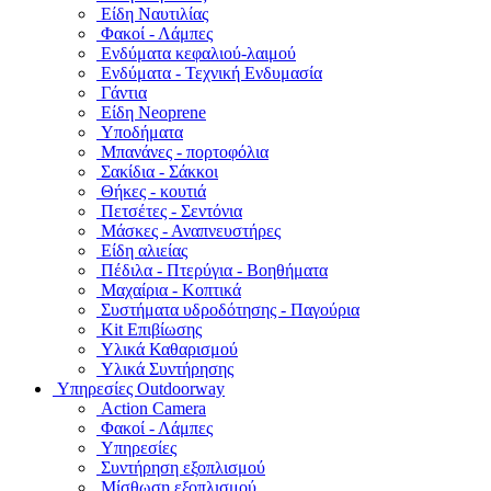
Είδη Ναυτιλίας
Φακοί - Λάμπες
Ενδύματα κεφαλιού-λαιμού
Ενδύματα - Τεχνική Ενδυμασία
Γάντια
Είδη Neoprene
Υποδήματα
Μπανάνες - πορτοφόλια
Σακίδια - Σάκκοι
Θήκες - κουτιά
Πετσέτες - Σεντόνια
Μάσκες - Αναπνευστήρες
Είδη αλιείας
Πέδιλα - Πτερύγια - Βοηθήματα
Μαχαίρια - Κοπτικά
Συστήματα υδροδότησης - Παγούρια
Kit Επιβίωσης
Υλικά Καθαρισμού
Υλικά Συντήρησης
Υπηρεσίες Outdoorway
Action Camera
Φακοί - Λάμπες
Υπηρεσίες
Συντήρηση εξοπλισμού
Μίσθωση εξοπλισμού