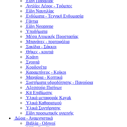
Είδη Παραλίας
Αντλίες Αέρος - Τρόμπες
Είδη Ναυτιλίας
Ενδύματα - Τεχνική Ενδυμασία
Γάντια
Είδη Neoprene
Υποδήματα
Μέσα Ατομικής Προστασίας
Μπανάνες - πορτοφόλια
Σακίδια - Σάκκοι
Θήκες - κουτιά
Κράνη
Σχοινιά
Κορδονέτα
Καραμπίνερς - Κρίκοι
Μαχαίρια - Κοπτικά
Συστήματα υδροδότησης - Παγούρια
Αξεσσούρ Πισίνων
Kit Επιβίωσης
Υλικά μεταφοράς Kayak
Υλικά Καθαρισμού
Υλικά Συντήρησης
Είδη προσωπικής υγιεινής
Δώρα - Αναμνηστικά
Βιβλία - Οδηγοί