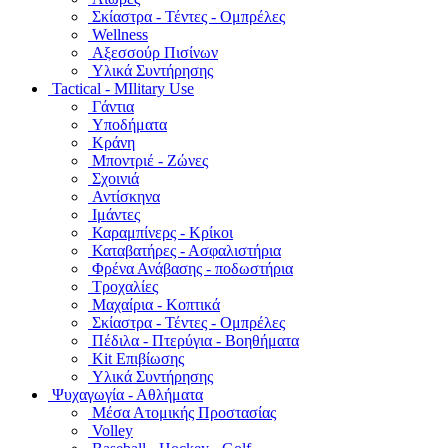
Σκίαστρα - Τέντες - Ομπρέλες
Wellness
Αξεσσούρ Πισίνων
Υλικά Συντήρησης
Tactical - MIlitary Use
Γάντια
Υποδήματα
Κράνη
Μποντριέ - Ζώνες
Σχοινιά
Αντίσκηνα
Ιμάντες
Καραμπίνερς - Κρίκοι
Καταβατήρες - Ασφαλιστήρια
Φρένα Ανάβασης - ποδωστήρια
Τροχαλίες
Μαχαίρια - Κοπτικά
Σκίαστρα - Τέντες - Ομπρέλες
Πέδιλα - Πτερύγια - Βοηθήματα
Kit Επιβίωσης
Υλικά Συντήρησης
Ψυχαγωγία - Αθλήματα
Μέσα Ατομικής Προστασίας
Volley