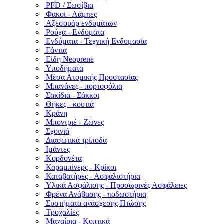
PFD / Σωσίβια
Φακοί - Λάμπες
Αξεσουάρ ενδυμάτων
Ρούχα - Ενδύματα
Ενδύματα - Τεχνική Ενδυμασία
Γάντια
Είδη Neoprene
Υποδήματα
Μέσα Ατομικής Προστασίας
Μπανάνες - πορτοφόλια
Σακίδια - Σάκκοι
Θήκες - κουτιά
Κράνη
Μποντριέ - Ζώνες
Σχοινιά
Διασωτικά τρίποδα
Ιμάντες
Κορδονέτα
Καραμπίνερς - Κρίκοι
Καταβατήρες - Ασφαλιστήρια
Υλικά Ασφάλισης - Προσωρινές Ασφάλειες
Φρένα Ανάβασης - ποδωστήρια
Συστήματα ανάσχεσης Πτώσης
Τροχαλίες
Μαχαίρια - Κοπτικά