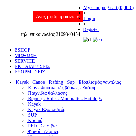
My shopping cart (0,00 €)
•
Αναζήτηση προϊόντων!
Login
•
Register
τηλ. επικοινωνίας 2109340454
ESHOP
ΜΙΣΘΩΣΗ
SERVICE
ΕΚΠΑΙΔΕΥΣΕΙΣ
ΕΞΟΡΜΗΣΕΙΣ
Kayak - Canoe - Rafting - Sup - Εξοπλισμός ναυτιλίας
Ribs - Φουσκωτές βάρκες - Σκάφη
Παιχνίδια θαλλάσης
Βάρκες - Rafts - Monorafts - Hot dogs
Kayak
Kayak Εξοπλισμός
SUP
Κουπιά
PFD / Σωσίβια
Φακοί - Λάμπες