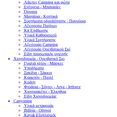
Λάμπες Camping και φώτα
Ενέργεια - Μπαταρίες
Όργανα
Μαχαίρια - Κοπτικά
Συστήματα υδροδότησης - Παγούρια
Αξεσσούρ Πισίνων
Kit Επιβίωσης
Υλικά Καθαρισμού
Υλικά Συντήρησης
Αξεσουάρ Camping
Αξεσουάρ Ορειβατικού Σκί
Είδη προσωπικής υγιεινής
Χιονοδρομία - Ορειβατικό Σκι
Γυαλιά ηλίου - Μάσκες
Υποδήματα
Σακίδια - Σάκκοι
Κραμπόν - Πιολέ
Κράνη
Φτυάρια - Σόντες - Arva - Jetforce
Χιονορακέτες - Έλκηθρα
Είδη Χιονοδρομίας
Canyoning
Υλικά μεταφοράς
Βιβλία - Οδηγοί
Kayak Εξοπλισμός