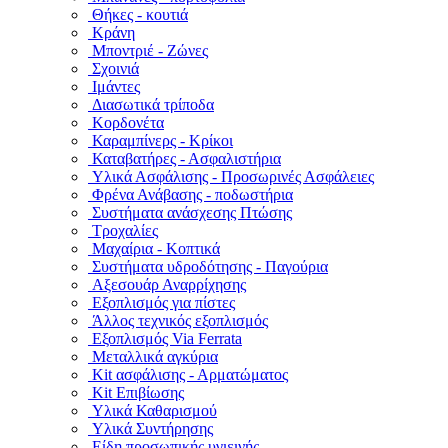
Θήκες - κουτιά
Κράνη
Μποντριέ - Ζώνες
Σχοινιά
Ιμάντες
Διασωτικά τρίποδα
Κορδονέτα
Καραμπίνερς - Κρίκοι
Καταβατήρες - Ασφαλιστήρια
Υλικά Ασφάλισης - Προσωρινές Ασφάλειες
Φρένα Ανάβασης - ποδωστήρια
Συστήματα ανάσχεσης Πτώσης
Τροχαλίες
Μαχαίρια - Κοπτικά
Συστήματα υδροδότησης - Παγούρια
Αξεσουάρ Αναρρίχησης
Εξοπλισμός για πίστες
Άλλος τεχνικός εξοπλισμός
Εξοπλισμός Via Ferrata
Μεταλλικά αγκύρια
Kit ασφάλισης - Αρματώματος
Kit Επιβίωσης
Υλικά Καθαρισμού
Υλικά Συντήρησης
Είδη προσωπικής υγιεινής