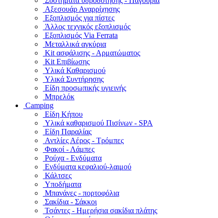
Συστήματα υδροδότησης - Παγούρια
Αξεσουάρ Αναρρίχησης
Εξοπλισμός για πίστες
Άλλος τεχνικός εξοπλισμός
Εξοπλισμός Via Ferrata
Μεταλλικά αγκύρια
Kit ασφάλισης - Αρματώματος
Kit Επιβίωσης
Υλικά Καθαρισμού
Υλικά Συντήρησης
Είδη προσωπικής υγιεινής
Μπρελόκ
Camping
Είδη Κήπου
Υλικά καθαρισμού Πισίνων - SPA
Είδη Παραλίας
Αντλίες Αέρος - Τρόμπες
Φακοί - Λάμπες
Ρούχα - Ενδύματα
Ενδύματα κεφαλιού-λαιμού
Κάλτσες
Υποδήματα
Μπανάνες - πορτοφόλια
Σακίδια - Σάκκοι
Τσάντες - Ημερήσια σακίδια πλάτης