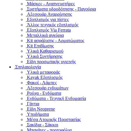
Μάσκες - Αναπνευστήρες
Συστήματα υδροδότησης - Παγούρια
Αξεσουάρ Αναρρίχησης
Εξοπλισμός για πίστες
Άλλος τεχνικός εξοπλισμός
Εξοπλισμός Via Ferrata
Μεταλλικά αγκύρια
Kit ασφάλισης - Αρματώματος
Kit Επιβίωσης
Υλικά Καθαρισμού
Υλικά Συντήρησης
Είδη προσωπικής υγιεινής
Σπηλαιολογία
Υλικά μεταφοράς
Kayak Εξοπλισμός
Φακοί - Λάμπες
Αξεσουάρ ενδυμάτων
Ρούχα - Ενδύματα
Ενδύματα - Τεχνική Ενδυμασία
Γάντια
Είδη Neoprene
Υποδήματα
Μέσα Ατομικής Προστασίας
Σακίδια - Σάκκοι
Μπανάνες - πορτοφόλια