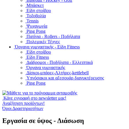
Baseball - Hockey - Golf
Μπάσκετ
Είδη στοίβου
Τοξοβολία
Tennis
Ψυχαγωγία
Ping Pong
Πατίνια - Rollers - Ποδήλατα
Πολεμικές Τέχνες
Όργανα γυμναστικής - Είδη Fitness
Είδη στοίβου
Είδη Fitness
Διάδρομοι - Ποδήλατα - Ελλειπτικά
Όργανα γυμναστικής
Δίσκοι-μπάρες-Αλτήρες-kettlebell
Υπνόσακοι και αξεσουάρ διανυκτέρευσης
Ping Pong
Κάνε εγγραφή στο newsletter μας!
Αναζήτηση προϊόντων!
Όροι Δραστηριοτήτων
Εργασία σε ύψος - Διάσωση