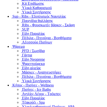
Kit Επιβίωσης
Υλικά Καθαρισμού
Υλικά Συντήρησης
Sup - Ribs - Εξοπλισμός Ναυτιλίας
Παιχνίδια θαλλάσης
Ribs - Φουσκωτές βάρκες - Σκάφη
SUP
Είδη Παραλίας
Πέδιλα - Πτερύγια - Βοηθήματα
Αξεσσούρ Πισίνων
Ψάρεμα
PFD / Σωσίβια
Γάντια
Είδη Neoprene
Ψαρεντούφεκα
Είδη αλιείας
Μάσκες - Αναπνευστήρες
Πέδιλα - Πτερύγια - Βοηθήματα
Υλικά Συντήρησης
Κήπος - Πισίνες - Wellness
Πισίνες - Ice Baths
Αντλίες Αέρος - Τρόμπες
Είδη Παραλίας
Τζακούζι - Spa
Υλικά καθαρισμού Πισίνων - SPA