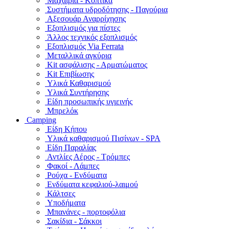
Μαχαίρια - Κοπτικά
Συστήματα υδροδότησης - Παγούρια
Αξεσουάρ Αναρρίχησης
Εξοπλισμός για πίστες
Άλλος τεχνικός εξοπλισμός
Εξοπλισμός Via Ferrata
Μεταλλικά αγκύρια
Kit ασφάλισης - Αρματώματος
Kit Επιβίωσης
Υλικά Καθαρισμού
Υλικά Συντήρησης
Είδη προσωπικής υγιεινής
Μπρελόκ
Camping
Είδη Κήπου
Υλικά καθαρισμού Πισίνων - SPA
Είδη Παραλίας
Αντλίες Αέρος - Τρόμπες
Φακοί - Λάμπες
Ρούχα - Ενδύματα
Ενδύματα κεφαλιού-λαιμού
Κάλτσες
Υποδήματα
Μπανάνες - πορτοφόλια
Σακίδια - Σάκκοι