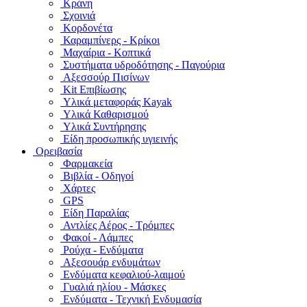
Κράνη
Σχοινιά
Κορδονέτα
Καραμπίνερς - Κρίκοι
Μαχαίρια - Κοπτικά
Συστήματα υδροδότησης - Παγούρια
Αξεσσούρ Πισίνων
Kit Επιβίωσης
Υλικά μεταφοράς Kayak
Υλικά Καθαρισμού
Υλικά Συντήρησης
Είδη προσωπικής υγιεινής
Ορειβασία
Φαρμακεία
Βιβλία - Οδηγοί
Χάρτες
GPS
Είδη Παραλίας
Αντλίες Αέρος - Τρόμπες
Φακοί - Λάμπες
Ρούχα - Ενδύματα
Αξεσουάρ ενδυμάτων
Ενδύματα κεφαλιού-λαιμού
Γυαλιά ηλίου - Μάσκες
Ενδύματα - Τεχνική Ενδυμασία