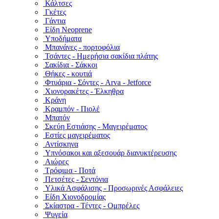
Κάλτσες
Γκέτες
Γάντια
Είδη Neoprene
Υποδήματα
Μπανάνες - πορτοφόλια
Τσάντες - Ημερήσια σακίδια πλάτης
Σακίδια - Σάκκοι
Θήκες - κουτιά
Φτυάρια - Σόντες - Arva - Jetforce
Χιονορακέτες - Έλκηθρα
Κράνη
Κραμπόν - Πιολέ
Μπατόν
Σκεύη Εστιάσης - Μαγειρέματος
Εστίες μαγειρέματος
Αντίσκηνα
Υπνόσακοι και αξεσουάρ διανυκτέρευσης
Αιώρες
Τρόφιμα - Ποτά
Πετσέτες - Σεντόνια
Υλικά Ασφάλισης - Προσωρινές Ασφάλειες
Είδη Χιονοδρομίας
Σκίαστρα - Τέντες - Ομπρέλες
Ψυγεία