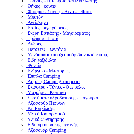
Τσάντες - Ημερήσια σακίδια πλάτης
Θήκες - κουτιά
Φτυάρια - Σόντες - Arva - Jetforce
Μπατόν
Αντίσκηνα
Εστίες μαγειρέματος
Σκεύη Εστιάσης - Μαγειρέματος
Τρόφιμα - Ποτά
Αιώρες
Πετσέτες - Σεντόνια
Υπνόσακοι και αξεσουάρ διανυκτέρευσης
Είδη ταξιδιώτη
Ψυγεία
Ενέργεια - Μπαταρίες
Έπιπλα Camping
Λάμπες Camping και φώτα
Σκίαστρα - Τέντες - Ομπρέλες
Μαχαίρια - Κοπτικά
Συστήματα υδροδότησης - Παγούρια
Αξεσσούρ Πισίνων
Kit Επιβίωσης
Υλικά Καθαρισμού
Υλικά Συντήρησης
Είδη προσωπικής υγιεινής
Αξεσουάρ Camping