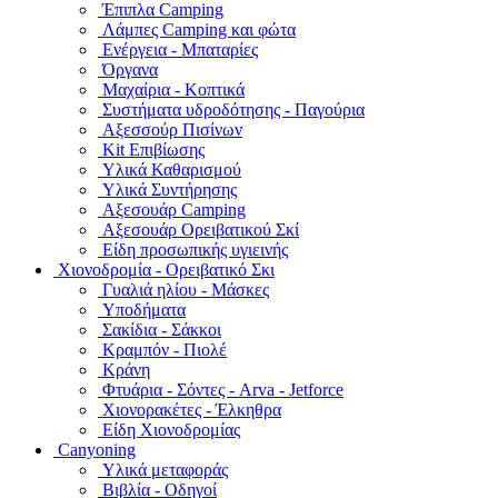
Έπιπλα Camping
Λάμπες Camping και φώτα
Ενέργεια - Μπαταρίες
Όργανα
Μαχαίρια - Κοπτικά
Συστήματα υδροδότησης - Παγούρια
Αξεσσούρ Πισίνων
Kit Επιβίωσης
Υλικά Καθαρισμού
Υλικά Συντήρησης
Αξεσουάρ Camping
Αξεσουάρ Ορειβατικού Σκί
Είδη προσωπικής υγιεινής
Χιονοδρομία - Ορειβατικό Σκι
Γυαλιά ηλίου - Μάσκες
Υποδήματα
Σακίδια - Σάκκοι
Κραμπόν - Πιολέ
Κράνη
Φτυάρια - Σόντες - Arva - Jetforce
Χιονορακέτες - Έλκηθρα
Είδη Χιονοδρομίας
Canyoning
Υλικά μεταφοράς
Βιβλία - Οδηγοί