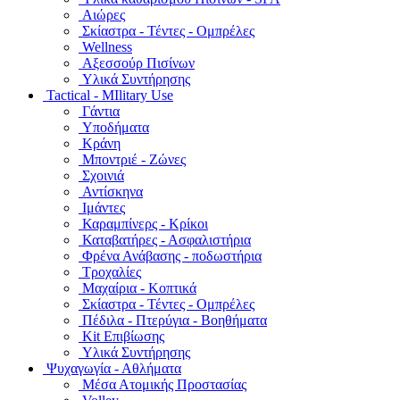
Αιώρες
Σκίαστρα - Τέντες - Ομπρέλες
Wellness
Αξεσσούρ Πισίνων
Υλικά Συντήρησης
Tactical - MIlitary Use
Γάντια
Υποδήματα
Κράνη
Μποντριέ - Ζώνες
Σχοινιά
Αντίσκηνα
Ιμάντες
Καραμπίνερς - Κρίκοι
Καταβατήρες - Ασφαλιστήρια
Φρένα Ανάβασης - ποδωστήρια
Τροχαλίες
Μαχαίρια - Κοπτικά
Σκίαστρα - Τέντες - Ομπρέλες
Πέδιλα - Πτερύγια - Βοηθήματα
Kit Επιβίωσης
Υλικά Συντήρησης
Ψυχαγωγία - Αθλήματα
Μέσα Ατομικής Προστασίας