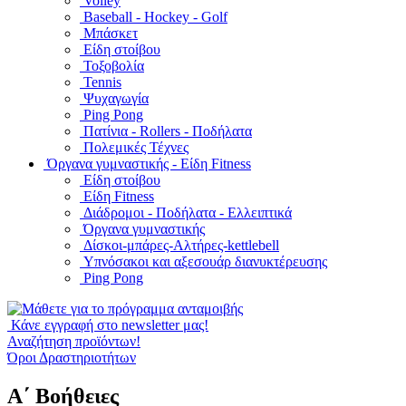
Volley
Baseball - Hockey - Golf
Μπάσκετ
Είδη στοίβου
Τοξοβολία
Tennis
Ψυχαγωγία
Ping Pong
Πατίνια - Rollers - Ποδήλατα
Πολεμικές Τέχνες
Όργανα γυμναστικής - Είδη Fitness
Είδη στοίβου
Είδη Fitness
Διάδρομοι - Ποδήλατα - Ελλειπτικά
Όργανα γυμναστικής
Δίσκοι-μπάρες-Αλτήρες-kettlebell
Υπνόσακοι και αξεσουάρ διανυκτέρευσης
Ping Pong
Κάνε εγγραφή στο newsletter μας!
Αναζήτηση προϊόντων!
Όροι Δραστηριοτήτων
Α΄ Βοήθειες