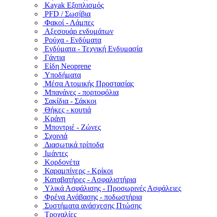
Kayak Εξοπλισμός
PFD / Σωσίβια
Φακοί - Λάμπες
Αξεσουάρ ενδυμάτων
Ρούχα - Ενδύματα
Ενδύματα - Τεχνική Ενδυμασία
Γάντια
Είδη Neoprene
Υποδήματα
Μέσα Ατομικής Προστασίας
Μπανάνες - πορτοφόλια
Σακίδια - Σάκκοι
Θήκες - κουτιά
Κράνη
Μποντριέ - Ζώνες
Σχοινιά
Διασωτικά τρίποδα
Ιμάντες
Κορδονέτα
Καραμπίνερς - Κρίκοι
Καταβατήρες - Ασφαλιστήρια
Υλικά Ασφάλισης - Προσωρινές Ασφάλειες
Φρένα Ανάβασης - ποδωστήρια
Συστήματα ανάσχεσης Πτώσης
Τροχαλίες