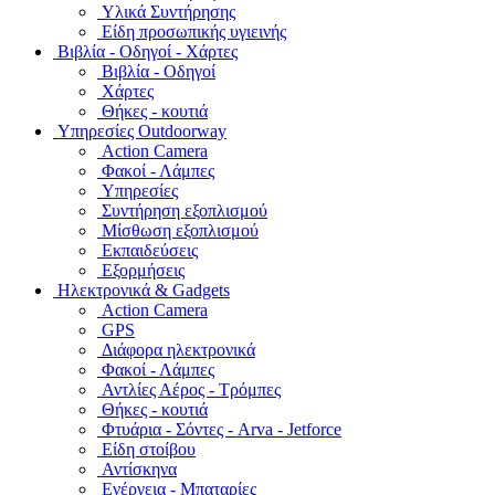
Υλικά Συντήρησης
Είδη προσωπικής υγιεινής
Bιβλία - Οδηγοί - Χάρτες
Βιβλία - Οδηγοί
Χάρτες
Θήκες - κουτιά
Υπηρεσίες Outdoorway
Action Camera
Φακοί - Λάμπες
Υπηρεσίες
Συντήρηση εξοπλισμού
Μίσθωση εξοπλισμού
Εκπαιδεύσεις
Εξορμήσεις
Ηλεκτρονικά & Gadgets
Action Camera
GPS
Διάφορα ηλεκτρονικά
Φακοί - Λάμπες
Αντλίες Αέρος - Τρόμπες
Θήκες - κουτιά
Φτυάρια - Σόντες - Arva - Jetforce
Είδη στοίβου
Αντίσκηνα
Ενέργεια - Μπαταρίες