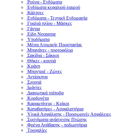
Ρούχα - Ενδύματα
Ενδύματα κεφαλιού-λαιμού
Κάλτσες
Ενδύματα - Τεχνική Ενδυμασία
Γυαλιά ηλίου - Μάσκες
Γάντια
Είδη Neoprene
Υποδήματα
Μέσα Ατομικής Προστασίας
Μπανάνες - πορτοφόλια
Σακίδια - Σάκκοι
Θήκες - κουτιά
Κράνη
Μποντριέ - Ζώνες
Αντίσκηνα
Σχοινιά
Ιμάντες
Διασωτικά τρίποδα
Κορδονέτα
Καραμπίνερς - Κρίκοι
Καταβατήρες - Ασφαλιστήρια
Υλικά Ασφάλισης - Προσωρινές Ασφάλειες
Συστήματα ανάσχεσης Πτώσης
Φρένα Ανάβασης - ποδωστήρια
Τροχαλίες