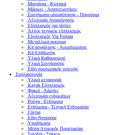
Μαχαίρια - Κοπτικά
Μάσκες - Αναπνευστήρες
Συστήματα υδροδότησης - Παγούρια
Αξεσουάρ Αναρρίχησης
Εξοπλισμός για πίστες
Άλλος τεχνικός εξοπλισμός
Εξοπλισμός Via Ferrata
Μεταλλικά αγκύρια
Kit ασφάλισης - Αρματώματος
Kit Επιβίωσης
Υλικά Καθαρισμού
Υλικά Συντήρησης
Είδη προσωπικής υγιεινής
Σπηλαιολογία
Υλικά μεταφοράς
Kayak Εξοπλισμός
Φακοί - Λάμπες
Αξεσουάρ ενδυμάτων
Ρούχα - Ενδύματα
Ενδύματα - Τεχνική Ενδυμασία
Γάντια
Είδη Neoprene
Υποδήματα
Μέσα Ατομικής Προστασίας
Σακίδια - Σάκκοι