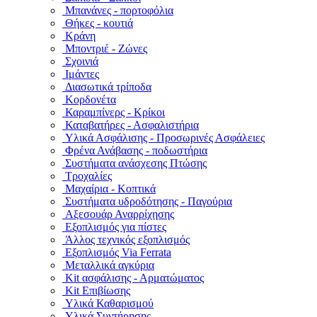
Μπανάνες - πορτοφόλια
Θήκες - κουτιά
Κράνη
Μποντριέ - Ζώνες
Σχοινιά
Ιμάντες
Διασωτικά τρίποδα
Κορδονέτα
Καραμπίνερς - Κρίκοι
Καταβατήρες - Ασφαλιστήρια
Υλικά Ασφάλισης - Προσωρινές Ασφάλειες
Φρένα Ανάβασης - ποδωστήρια
Συστήματα ανάσχεσης Πτώσης
Τροχαλίες
Μαχαίρια - Κοπτικά
Συστήματα υδροδότησης - Παγούρια
Αξεσουάρ Αναρρίχησης
Εξοπλισμός για πίστες
Άλλος τεχνικός εξοπλισμός
Εξοπλισμός Via Ferrata
Μεταλλικά αγκύρια
Kit ασφάλισης - Αρματώματος
Kit Επιβίωσης
Υλικά Καθαρισμού
Υλικά Συντήρησης