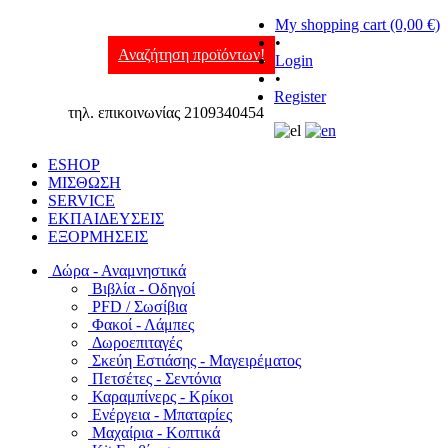
My shopping cart (0,00 €)
•
Αναζήτηση προϊόντων!
Login
•
Register
τηλ. επικοινωνίας 2109340454
ESHOP
ΜΙΣΘΩΣΗ
SERVICE
ΕΚΠΑΙΔΕΥΣΕΙΣ
ΕΞΟΡΜΗΣΕΙΣ
Δώρα - Αναμνηστικά
Βιβλία - Οδηγοί
PFD / Σωσίβια
Φακοί - Λάμπες
Δωροεπιταγές
Σκεύη Εστιάσης - Μαγειρέματος
Πετσέτες - Σεντόνια
Καραμπίνερς - Κρίκοι
Ενέργεια - Μπαταρίες
Μαχαίρια - Κοπτικά