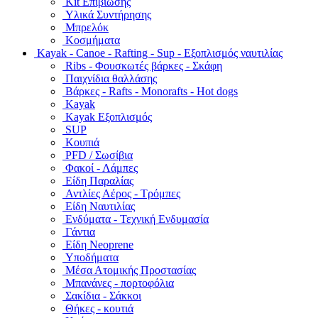
Kit Επιβίωσης
Υλικά Συντήρησης
Μπρελόκ
Κοσμήματα
Kayak - Canoe - Rafting - Sup - Εξοπλισμός ναυτιλίας
Ribs - Φουσκωτές βάρκες - Σκάφη
Παιχνίδια θαλλάσης
Βάρκες - Rafts - Monorafts - Hot dogs
Kayak
Kayak Εξοπλισμός
SUP
Κουπιά
PFD / Σωσίβια
Φακοί - Λάμπες
Είδη Παραλίας
Αντλίες Αέρος - Τρόμπες
Είδη Ναυτιλίας
Ενδύματα - Τεχνική Ενδυμασία
Γάντια
Είδη Neoprene
Υποδήματα
Μέσα Ατομικής Προστασίας
Μπανάνες - πορτοφόλια
Σακίδια - Σάκκοι
Θήκες - κουτιά