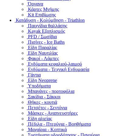
Όργανα
Κάρτες Μνήμης
Kit Επιβίωσης
Κατάδυση - Κολύμβηση - Triathlon
Παιχνίδια θαλλάσης
Kayak Εξοπλισμός
PFD / Σωσίβια
Πισίνες - Ice Baths
Είδη Παραλίας
Είδη Ναυτιλίας
Φακοί - Λάμπες
Ενδύματα κεφαλιού-λαιμού
Ενδύματα - Τεχνική Ενδυμασία
Γάντια
Είδη Neoprene
Υποδήματα
Μπανάνες - πορτοφόλια
Σακίδια - Σάκκοι
Θήκες - κουτιά
Πετσέτες - Σεντόνια
Μάσκες - Αναπνευστήρες
Είδη αλιείας
Πέδιλα - Πτερύγια - Βοηθήματα
Μαχαίρια - Κοπτικά
Συστήματα υδροδότησης - Παγούρια