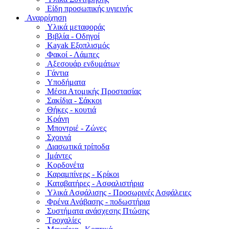
Είδη προσωπικής υγιεινής
Αναρρίχηση
Υλικά μεταφοράς
Βιβλία - Οδηγοί
Kayak Εξοπλισμός
Φακοί - Λάμπες
Αξεσουάρ ενδυμάτων
Γάντια
Υποδήματα
Μέσα Ατομικής Προστασίας
Σακίδια - Σάκκοι
Θήκες - κουτιά
Κράνη
Μποντριέ - Ζώνες
Σχοινιά
Διασωτικά τρίποδα
Ιμάντες
Κορδονέτα
Καραμπίνερς - Κρίκοι
Καταβατήρες - Ασφαλιστήρια
Υλικά Ασφάλισης - Προσωρινές Ασφάλειες
Φρένα Ανάβασης - ποδωστήρια
Συστήματα ανάσχεσης Πτώσης
Τροχαλίες