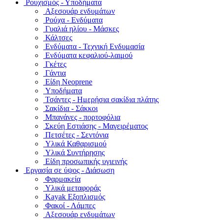
Ρουχισμός - Υποδήματα
Αξεσουάρ ενδυμάτων
Ρούχα - Ενδύματα
Γυαλιά ηλίου - Μάσκες
Κάλτσες
Ενδύματα - Τεχνική Ενδυμασία
Ενδύματα κεφαλιού-λαιμού
Γκέτες
Γάντια
Είδη Neoprene
Υποδήματα
Τσάντες - Ημερήσια σακίδια πλάτης
Σακίδια - Σάκκοι
Μπανάνες - πορτοφόλια
Σκεύη Εστιάσης - Μαγειρέματος
Πετσέτες - Σεντόνια
Υλικά Καθαρισμού
Υλικά Συντήρησης
Είδη προσωπικής υγιεινής
Εργασία σε ύψος - Διάσωση
Φαρμακεία
Υλικά μεταφοράς
Kayak Εξοπλισμός
Φακοί - Λάμπες
Αξεσουάρ ενδυμάτων