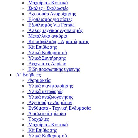
Μαχαίρια - Κοπτικά
Σκάλες - Σκαλωσιές
Αξεσουάρ Αναρρίχησης
Εξοπλισμός για πίστες
Εξοπλισμός Via Ferrata
Άλλος τεχνικός εξοπλισμός
Μεταλλικά αγκύρια
Kit ασφάλισης - Αρματώματος
Kit Επιβίωσης
Υλικά Καθαρισμού
Υλικά Συντήρησης
Ανιχνευτές Αερίων
Είδη προσωπικής υγιεινής
Α΄ Βοήθειες
Φαρμακεία
Υλικά ακινητοποίησης
Υλικά μεταφοράς
Υλικά αναζωογόνησης
Αξεσουάρ ενδυμάτων
Ενδύματα - Τεχνική Ενδυμασία
Διασωτικά τρίποδα
Τροχαλίες
Μαχαίρια - Κοπτικά
Kit Επιβίωσης
Υλικά Καθαρισμού