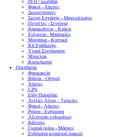
PFD / Σωσίβια
Φακοί - Λάμπες
Δωροεπιταγές
Σκεύη Εστιάσης - Μαγειρέματος
Πετσέτες - Σεντόνια
Καραμπίνερς - Κρίκοι
Ενέργεια - Μπαταρίες
Μαχαίρια - Κοπτικά
Kit Επιβίωσης
Υλικά Συντήρησης
Μπρελόκ
Κοσμήματα
Ορειβασία
Φαρμακεία
Βιβλία - Οδηγοί
Χάρτες
GPS
Είδη Παραλίας
Αντλίες Αέρος - Τρόμπες
Φακοί - Λάμπες
Ρούχα - Ενδύματα
Αξεσουάρ ενδυμάτων
Κάλτσες
Γυαλιά ηλίου - Μάσκες
Ενδύματα κεφαλιού-λαιμού