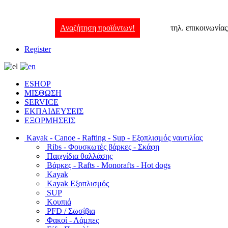
Αναζήτηση προϊόντων!
τηλ. επικοινωνία
Register
ESHOP
ΜΙΣΘΩΣΗ
SERVICE
ΕΚΠΑΙΔΕΥΣΕΙΣ
ΕΞΟΡΜΗΣΕΙΣ
Kayak - Canoe - Rafting - Sup - Εξοπλισμός ναυτιλίας
Ribs - Φουσκωτές βάρκες - Σκάφη
Παιχνίδια θαλλάσης
Βάρκες - Rafts - Monorafts - Hot dogs
Kayak
Kayak Εξοπλισμός
SUP
Κουπιά
PFD / Σωσίβια
Φακοί - Λάμπες