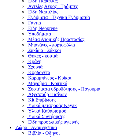
Είδη Παραλίας
Αντλίες Αέρος - Τρόμπες
Είδη Ναυτιλίας
Ενδύματα - Τεχνική Ενδυμασία
Γάντια
Είδη Neoprene
Υποδήματα
Μέσα Ατομικής Προστασίας
Μπανάνες - πορτοφόλια
Σακίδια - Σάκκοι
Θήκες - κουτιά
Κράνη
Σχοινιά
Κορδονέτα
Καραμπίνερς - Κρίκοι
Μαχαίρια - Κοπτικά
Συστήματα υδροδότησης - Παγούρια
Αξεσσούρ Πισίνων
Kit Επιβίωσης
Υλικά μεταφοράς Kayak
Υλικά Καθαρισμού
Υλικά Συντήρησης
Είδη προσωπικής υγιεινής
Δώρα - Αναμνηστικά
Βιβλία - Οδηγοί