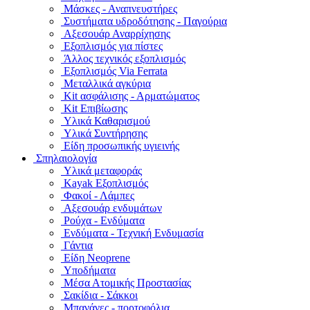
Μάσκες - Αναπνευστήρες
Συστήματα υδροδότησης - Παγούρια
Αξεσουάρ Αναρρίχησης
Εξοπλισμός για πίστες
Άλλος τεχνικός εξοπλισμός
Εξοπλισμός Via Ferrata
Μεταλλικά αγκύρια
Kit ασφάλισης - Αρματώματος
Kit Επιβίωσης
Υλικά Καθαρισμού
Υλικά Συντήρησης
Είδη προσωπικής υγιεινής
Σπηλαιολογία
Υλικά μεταφοράς
Kayak Εξοπλισμός
Φακοί - Λάμπες
Αξεσουάρ ενδυμάτων
Ρούχα - Ενδύματα
Ενδύματα - Τεχνική Ενδυμασία
Γάντια
Είδη Neoprene
Υποδήματα
Μέσα Ατομικής Προστασίας
Σακίδια - Σάκκοι
Μπανάνες - πορτοφόλια