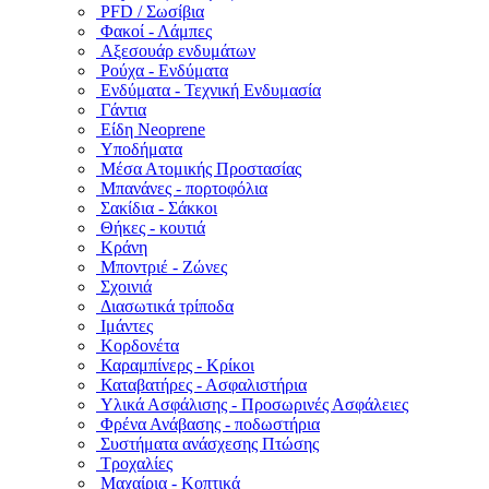
PFD / Σωσίβια
Φακοί - Λάμπες
Αξεσουάρ ενδυμάτων
Ρούχα - Ενδύματα
Ενδύματα - Τεχνική Ενδυμασία
Γάντια
Είδη Neoprene
Υποδήματα
Μέσα Ατομικής Προστασίας
Μπανάνες - πορτοφόλια
Σακίδια - Σάκκοι
Θήκες - κουτιά
Κράνη
Μποντριέ - Ζώνες
Σχοινιά
Διασωτικά τρίποδα
Ιμάντες
Κορδονέτα
Καραμπίνερς - Κρίκοι
Καταβατήρες - Ασφαλιστήρια
Υλικά Ασφάλισης - Προσωρινές Ασφάλειες
Φρένα Ανάβασης - ποδωστήρια
Συστήματα ανάσχεσης Πτώσης
Τροχαλίες
Μαχαίρια - Κοπτικά