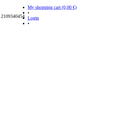
My shopping cart (0,00 €)
•
ς 2109340454
Login
•