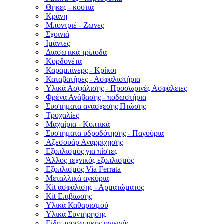
Θήκες - κουτιά
Κράνη
Μποντριέ - Ζώνες
Σχοινιά
Ιμάντες
Διασωτικά τρίποδα
Κορδονέτα
Καραμπίνερς - Κρίκοι
Καταβατήρες - Ασφαλιστήρια
Υλικά Ασφάλισης - Προσωρινές Ασφάλειες
Φρένα Ανάβασης - ποδωστήρια
Συστήματα ανάσχεσης Πτώσης
Τροχαλίες
Μαχαίρια - Κοπτικά
Συστήματα υδροδότησης - Παγούρια
Αξεσουάρ Αναρρίχησης
Εξοπλισμός για πίστες
Άλλος τεχνικός εξοπλισμός
Εξοπλισμός Via Ferrata
Μεταλλικά αγκύρια
Kit ασφάλισης - Αρματώματος
Kit Επιβίωσης
Υλικά Καθαρισμού
Υλικά Συντήρησης
Είδη προσωπικής υγιεινής