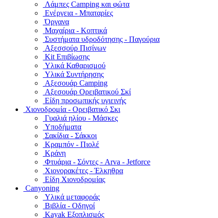
Λάμπες Camping και φώτα
Ενέργεια - Μπαταρίες
Όργανα
Μαχαίρια - Κοπτικά
Συστήματα υδροδότησης - Παγούρια
Αξεσσούρ Πισίνων
Kit Επιβίωσης
Υλικά Καθαρισμού
Υλικά Συντήρησης
Αξεσουάρ Camping
Αξεσουάρ Ορειβατικού Σκί
Είδη προσωπικής υγιεινής
Χιονοδρομία - Ορειβατικό Σκι
Γυαλιά ηλίου - Μάσκες
Υποδήματα
Σακίδια - Σάκκοι
Κραμπόν - Πιολέ
Κράνη
Φτυάρια - Σόντες - Arva - Jetforce
Χιονορακέτες - Έλκηθρα
Είδη Χιονοδρομίας
Canyoning
Υλικά μεταφοράς
Βιβλία - Οδηγοί
Kayak Εξοπλισμός