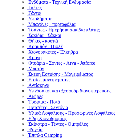
Ενδύματα - Τεχνική Ενδυμασία
Γκέτες
Γάντια
Υποδήματα
Μπανάνες - πορτοφόλια
Τσάντες - Ημερήσια σακίδια πλάτης
Σακίδια - Σάκκοι
Θήκες - κουτιά
Κραμπόν - Πιολέ
Χιονορακέτες - Έλκηθρα
Κράνη
Φτυάρια - Σόντες - Arva - Jetforce
Μπατόν
Σκεύη Εστιάσης - Μαγειρέματος
Εστίες μαγειρέματος
Αντίσκηνα
Υπνόσακοι και αξεσουάρ διανυκτέρευσης
Αιώρες
Τρόφιμα - Ποτά
Πετσέτες - Σεντόνια
Υλικά Ασφάλισης - Προσωρινές Ασφάλειες
Είδη Χιονοδρομίας
Σκίαστρα - Τέντες - Ομπρέλες
Ψυγεία
Έπιπλα Camping