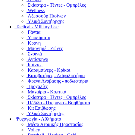
Σκίαστρα - Τέντες - Ομπρέλες
Wellness
Αξεσσούρ Πισίνων
Υλικά Συντήρησης
Tactical - MIlitary Use
Γάντια
Υποδήματα
Κράνη
Μποντριέ - Ζώνες
Σχοινιά
Αντίσκηνα
Ιμάντες
Καραμπίνερς - Κρίκοι
Καταβατήρες - Ασφαλιστήρια
Φρένα Ανάβασης - ποδωστήρια
Τροχαλίες
Μαχαίρια - Κοπτικά
Σκίαστρα - Τέντες - Ομπρέλες
Πέδιλα - Πτερύγια - Βοηθήματα
Kit Επιβίωσης
Υλικά Συντήρησης
Ψυχαγωγία - Αθλήματα
Μέσα Ατομικής Προστασίας
Volley