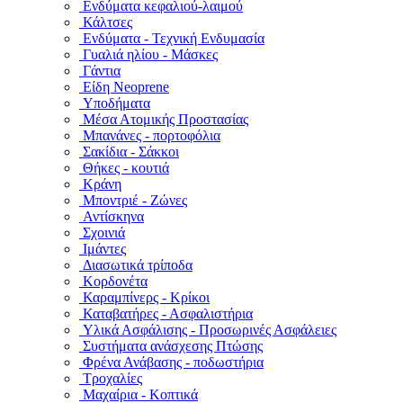
Ενδύματα κεφαλιού-λαιμού
Κάλτσες
Ενδύματα - Τεχνική Ενδυμασία
Γυαλιά ηλίου - Μάσκες
Γάντια
Είδη Neoprene
Υποδήματα
Μέσα Ατομικής Προστασίας
Μπανάνες - πορτοφόλια
Σακίδια - Σάκκοι
Θήκες - κουτιά
Κράνη
Μποντριέ - Ζώνες
Αντίσκηνα
Σχοινιά
Ιμάντες
Διασωτικά τρίποδα
Κορδονέτα
Καραμπίνερς - Κρίκοι
Καταβατήρες - Ασφαλιστήρια
Υλικά Ασφάλισης - Προσωρινές Ασφάλειες
Συστήματα ανάσχεσης Πτώσης
Φρένα Ανάβασης - ποδωστήρια
Τροχαλίες
Μαχαίρια - Κοπτικά