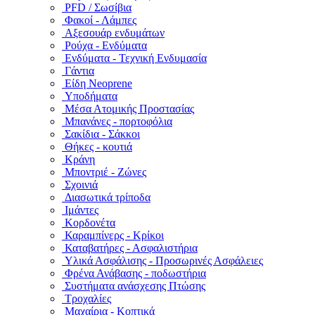
PFD / Σωσίβια
Φακοί - Λάμπες
Αξεσουάρ ενδυμάτων
Ρούχα - Ενδύματα
Ενδύματα - Τεχνική Ενδυμασία
Γάντια
Είδη Neoprene
Υποδήματα
Μέσα Ατομικής Προστασίας
Μπανάνες - πορτοφόλια
Σακίδια - Σάκκοι
Θήκες - κουτιά
Κράνη
Μποντριέ - Ζώνες
Σχοινιά
Διασωτικά τρίποδα
Ιμάντες
Κορδονέτα
Καραμπίνερς - Κρίκοι
Καταβατήρες - Ασφαλιστήρια
Υλικά Ασφάλισης - Προσωρινές Ασφάλειες
Φρένα Ανάβασης - ποδωστήρια
Συστήματα ανάσχεσης Πτώσης
Τροχαλίες
Μαχαίρια - Κοπτικά