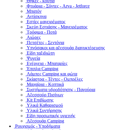
Θήκες - κουτιά
Φτυάρια - Σόντες - Arva - Jetforce
Μπατόν
Αντίσκηνα
Εστίες μαγειρέματος
Σκεύη Εστιάσης - Μαγειρέματος
Τρόφιμα - Ποτά
Αιώρες
Πετσέτες - Σεντόνια
Υπνόσακοι και αξεσουάρ διανυκτέρευσης
Είδη ταξιδιώτη
Ψυγεία
Ενέργεια - Μπαταρίες
Έπιπλα Camping
Λάμπες Camping και φώτα
Σκίαστρα - Τέντες - Ομπρέλες
Μαχαίρια - Κοπτικά
Συστήματα υδροδότησης - Παγούρια
Αξεσσούρ Πισίνων
Kit Επιβίωσης
Υλικά Καθαρισμού
Υλικά Συντήρησης
Είδη προσωπικής υγιεινής
Αξεσουάρ Camping
Ρουχισμός - Υποδήματα