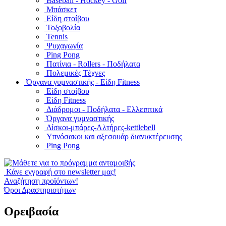
Baseball - Hockey - Golf
Μπάσκετ
Είδη στοίβου
Τοξοβολία
Tennis
Ψυχαγωγία
Ping Pong
Πατίνια - Rollers - Ποδήλατα
Πολεμικές Τέχνες
Όργανα γυμναστικής - Είδη Fitness
Είδη στοίβου
Είδη Fitness
Διάδρομοι - Ποδήλατα - Ελλειπτικά
Όργανα γυμναστικής
Δίσκοι-μπάρες-Αλτήρες-kettlebell
Υπνόσακοι και αξεσουάρ διανυκτέρευσης
Ping Pong
Κάνε εγγραφή στο newsletter μας!
Αναζήτηση προϊόντων!
Όροι Δραστηριοτήτων
Ορειβασία