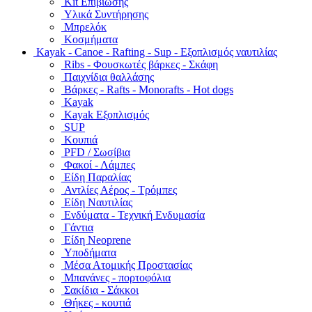
Kit Επιβίωσης
Υλικά Συντήρησης
Μπρελόκ
Κοσμήματα
Kayak - Canoe - Rafting - Sup - Εξοπλισμός ναυτιλίας
Ribs - Φουσκωτές βάρκες - Σκάφη
Παιχνίδια θαλλάσης
Βάρκες - Rafts - Monorafts - Hot dogs
Kayak
Kayak Εξοπλισμός
SUP
Κουπιά
PFD / Σωσίβια
Φακοί - Λάμπες
Είδη Παραλίας
Αντλίες Αέρος - Τρόμπες
Είδη Ναυτιλίας
Ενδύματα - Τεχνική Ενδυμασία
Γάντια
Είδη Neoprene
Υποδήματα
Μέσα Ατομικής Προστασίας
Μπανάνες - πορτοφόλια
Σακίδια - Σάκκοι
Θήκες - κουτιά