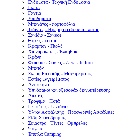
Ενδύματα - Τεχνική Ενδυμασία
Γκέτες
Γάντια
Υποδήματα
Μπανάνες - πορτοφόλια
Τσάντες - Ημερήσια σακίδια πλάτης
Σακίδια - Σάκκοι
Θήκες - κουτιά
Κραμπόν - Πιολέ
Χιονορακέτες - Έλκηθρα
Κράνη
Φτυάρια - Σόντες - Arva - Jetforce
Μπατόν
Σκεύη Εστιάσης - Μαγειρέματος
Εστίες μαγειρέματος
Αντίσκηνα
Υπνόσακοι και αξεσουάρ διανυκτέρευσης
Αιώρες
Τρόφιμα - Ποτά
Πετσέτες - Σεντόνια
Υλικά Ασφάλισης - Προσωρινές Ασφάλειες
Είδη Χιονοδρομίας
Σκίαστρα - Τέντες - Ομπρέλες
Ψυγεία
Έπιπλα Camping