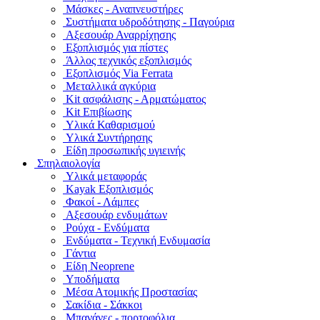
Μάσκες - Αναπνευστήρες
Συστήματα υδροδότησης - Παγούρια
Αξεσουάρ Αναρρίχησης
Εξοπλισμός για πίστες
Άλλος τεχνικός εξοπλισμός
Εξοπλισμός Via Ferrata
Μεταλλικά αγκύρια
Kit ασφάλισης - Αρματώματος
Kit Επιβίωσης
Υλικά Καθαρισμού
Υλικά Συντήρησης
Είδη προσωπικής υγιεινής
Σπηλαιολογία
Υλικά μεταφοράς
Kayak Εξοπλισμός
Φακοί - Λάμπες
Αξεσουάρ ενδυμάτων
Ρούχα - Ενδύματα
Ενδύματα - Τεχνική Ενδυμασία
Γάντια
Είδη Neoprene
Υποδήματα
Μέσα Ατομικής Προστασίας
Σακίδια - Σάκκοι
Μπανάνες - πορτοφόλια