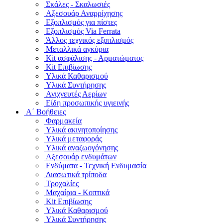
Σκάλες - Σκαλωσιές
Αξεσουάρ Αναρρίχησης
Εξοπλισμός για πίστες
Εξοπλισμός Via Ferrata
Άλλος τεχνικός εξοπλισμός
Μεταλλικά αγκύρια
Kit ασφάλισης - Αρματώματος
Kit Επιβίωσης
Υλικά Καθαρισμού
Υλικά Συντήρησης
Ανιχνευτές Αερίων
Είδη προσωπικής υγιεινής
Α΄ Βοήθειες
Φαρμακεία
Υλικά ακινητοποίησης
Υλικά μεταφοράς
Υλικά αναζωογόνησης
Αξεσουάρ ενδυμάτων
Ενδύματα - Τεχνική Ενδυμασία
Διασωτικά τρίποδα
Τροχαλίες
Μαχαίρια - Κοπτικά
Kit Επιβίωσης
Υλικά Καθαρισμού
Υλικά Συντήρησης