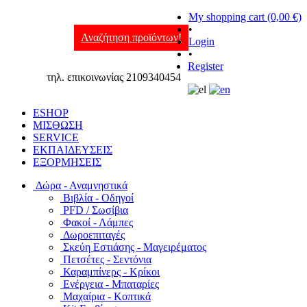
My shopping cart (0,00 €)
•
Αναζήτηση προϊόντων!
Login
•
Register
τηλ. επικοινωνίας 2109340454
ESHOP
ΜΙΣΘΩΣΗ
SERVICE
ΕΚΠΑΙΔΕΥΣΕΙΣ
ΕΞΟΡΜΗΣΕΙΣ
Δώρα - Αναμνηστικά
Βιβλία - Οδηγοί
PFD / Σωσίβια
Φακοί - Λάμπες
Δωροεπιταγές
Σκεύη Εστιάσης - Μαγειρέματος
Πετσέτες - Σεντόνια
Καραμπίνερς - Κρίκοι
Ενέργεια - Μπαταρίες
Μαχαίρια - Κοπτικά