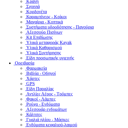
Κράνη
Σχοινιά
Κορδονέτα
Καραμπίνερς - Κρίκοι
Μαχαίρια - Κοπτικά
Συστήματα υδροδότησης - Παγούρια
Αξεσσούρ Πισίνων
Kit Επιβίωσης
Υλικά μεταφοράς Kayak
Υλικά Καθαρισμού
Υλικά Συντήρησης
Είδη προσωπικής υγιεινής
Ορειβασία
Φαρμακεία
Βιβλία - Οδηγοί
Χάρτες
GPS
Είδη Παραλίας
Αντλίες Αέρος - Τρόμπες
Φακοί - Λάμπες
Ρούχα - Ενδύματα
Αξεσουάρ ενδυμάτων
Κάλτσες
Γυαλιά ηλίου - Μάσκες
Ενδύματα κεφαλιού-λαιμού