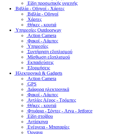
Είδη προσωπικής υγιεινής
Bιβλία - Οδηγοί - Χάρτες
Βιβλία - Οδηγοί
Χάρτες
Θήκες - κουτιά
Υπηρεσίες Outdoorway
Action Camera
Φακοί - Λάμπες
Υπηρεσίες
Συντήρηση εξοπλισμού
Μίσθωση εξοπλισμού
Εκπαιδεύσεις
Εξορμήσεις
Ηλεκτρονικά & Gadgets
Action Camera
GPS
Διάφορα ηλεκτρονικά
Φακοί - Λάμπες
Αντλίες Αέρος - Τρόμπες
Θήκες - κουτιά
Φτυάρια - Σόντες - Arva - Jetforce
Είδη στοίβου
Αντίσκηνα
Ενέργεια - Μπαταρίες
Όργανα