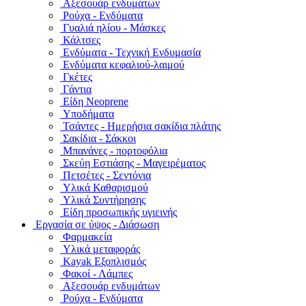
Αξεσουάρ ενδυμάτων
Ρούχα - Ενδύματα
Γυαλιά ηλίου - Μάσκες
Κάλτσες
Ενδύματα - Τεχνική Ενδυμασία
Ενδύματα κεφαλιού-λαιμού
Γκέτες
Γάντια
Είδη Neoprene
Υποδήματα
Τσάντες - Ημερήσια σακίδια πλάτης
Σακίδια - Σάκκοι
Μπανάνες - πορτοφόλια
Σκεύη Εστιάσης - Μαγειρέματος
Πετσέτες - Σεντόνια
Υλικά Καθαρισμού
Υλικά Συντήρησης
Είδη προσωπικής υγιεινής
Εργασία σε ύψος - Διάσωση
Φαρμακεία
Υλικά μεταφοράς
Kayak Εξοπλισμός
Φακοί - Λάμπες
Αξεσουάρ ενδυμάτων
Ρούχα - Ενδύματα