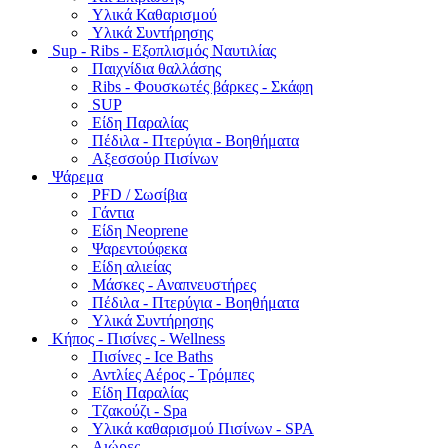
Υλικά Καθαρισμού
Υλικά Συντήρησης
Sup - Ribs - Εξοπλισμός Ναυτιλίας
Παιχνίδια θαλλάσης
Ribs - Φουσκωτές βάρκες - Σκάφη
SUP
Είδη Παραλίας
Πέδιλα - Πτερύγια - Βοηθήματα
Αξεσσούρ Πισίνων
Ψάρεμα
PFD / Σωσίβια
Γάντια
Είδη Neoprene
Ψαρεντούφεκα
Είδη αλιείας
Μάσκες - Αναπνευστήρες
Πέδιλα - Πτερύγια - Βοηθήματα
Υλικά Συντήρησης
Κήπος - Πισίνες - Wellness
Πισίνες - Ice Baths
Αντλίες Αέρος - Τρόμπες
Είδη Παραλίας
Τζακούζι - Spa
Υλικά καθαρισμού Πισίνων - SPA
Αιώρες