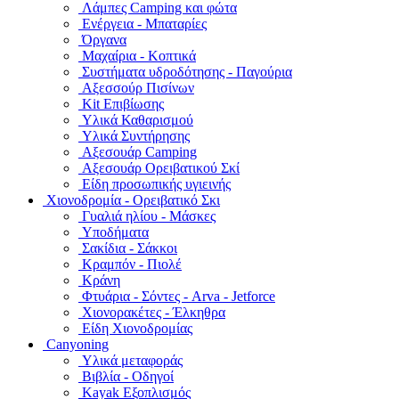
Λάμπες Camping και φώτα
Ενέργεια - Μπαταρίες
Όργανα
Μαχαίρια - Κοπτικά
Συστήματα υδροδότησης - Παγούρια
Αξεσσούρ Πισίνων
Kit Επιβίωσης
Υλικά Καθαρισμού
Υλικά Συντήρησης
Αξεσουάρ Camping
Αξεσουάρ Ορειβατικού Σκί
Είδη προσωπικής υγιεινής
Χιονοδρομία - Ορειβατικό Σκι
Γυαλιά ηλίου - Μάσκες
Υποδήματα
Σακίδια - Σάκκοι
Κραμπόν - Πιολέ
Κράνη
Φτυάρια - Σόντες - Arva - Jetforce
Χιονορακέτες - Έλκηθρα
Είδη Χιονοδρομίας
Canyoning
Υλικά μεταφοράς
Βιβλία - Οδηγοί
Kayak Εξοπλισμός