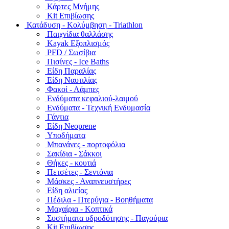
Κάρτες Μνήμης
Kit Επιβίωσης
Κατάδυση - Κολύμβηση - Triathlon
Παιχνίδια θαλλάσης
Kayak Εξοπλισμός
PFD / Σωσίβια
Πισίνες - Ice Baths
Είδη Παραλίας
Είδη Ναυτιλίας
Φακοί - Λάμπες
Ενδύματα κεφαλιού-λαιμού
Ενδύματα - Τεχνική Ενδυμασία
Γάντια
Είδη Neoprene
Υποδήματα
Μπανάνες - πορτοφόλια
Σακίδια - Σάκκοι
Θήκες - κουτιά
Πετσέτες - Σεντόνια
Μάσκες - Αναπνευστήρες
Είδη αλιείας
Πέδιλα - Πτερύγια - Βοηθήματα
Μαχαίρια - Κοπτικά
Συστήματα υδροδότησης - Παγούρια
Kit Επιβίωσης