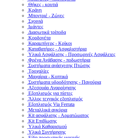
Θήκες - κουτιά
Κράνη
Μποντριέ - Ζώνες
Σχοινιά
Ιμάντες
Διασωτικά τρίποδα
Κορδονέτα
Καραμπίνερς - Κρίκοι
Καταβατήρες - Ασφαλιστήρια
Υλικά Ασφάλισης - Προσωρινές Ασφάλειες
Φρένα Ανάβασης - ποδωστήρια
Συστήματα ανάσχεσης Πτώσης
Τροχαλίες
Μαχαίρια - Κοπτικά
Συστήματα υδροδότησης - Παγούρια
Αξεσουάρ Αναρρίχησης
Εξοπλισμός για πίστες
Άλλος τεχνικός εξοπλισμός
Εξοπλισμός Via Ferrata
Μεταλλικά αγκύρια
Kit ασφάλισης - Αρματώματος
Kit Επιβίωσης
Υλικά Καθαρισμού
Υλικά Συντήρησης
Είδη προσωπικής υγιεινής