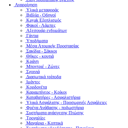
Αναρρίχηση
Υλικά μεταφοράς
Βιβλία - Οδηγοί
Kayak Εξοπλισμός
Φακοί - Λάμπες
Αξεσουάρ ενδυμάτων
Γάντια
Υποδήματα
Μέσα Ατομικής Προστασίας
Σακίδια - Σάκκοι
Θήκες - κουτιά
Κράνη
Μποντριέ - Ζώνες
Σχοινιά
Διασωτικά τρίποδα
Ιμάντες
Κορδονέτα
Καραμπίνερς - Κρίκοι
Καταβατήρες - Ασφαλιστήρια
Υλικά Ασφάλισης - Προσωρινές Ασφάλειες
Φρένα Ανάβασης - ποδωστήρια
Συστήματα ανάσχεσης Πτώσης
Τροχαλίες
Μαχαίρια - Κοπτικά