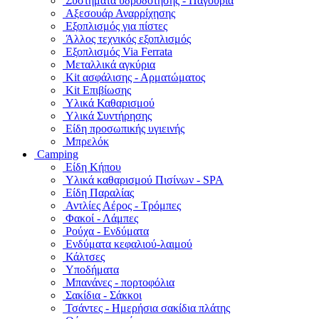
Συστήματα υδροδότησης - Παγούρια
Αξεσουάρ Αναρρίχησης
Εξοπλισμός για πίστες
Άλλος τεχνικός εξοπλισμός
Εξοπλισμός Via Ferrata
Μεταλλικά αγκύρια
Kit ασφάλισης - Αρματώματος
Kit Επιβίωσης
Υλικά Καθαρισμού
Υλικά Συντήρησης
Είδη προσωπικής υγιεινής
Μπρελόκ
Camping
Είδη Κήπου
Υλικά καθαρισμού Πισίνων - SPA
Είδη Παραλίας
Αντλίες Αέρος - Τρόμπες
Φακοί - Λάμπες
Ρούχα - Ενδύματα
Ενδύματα κεφαλιού-λαιμού
Κάλτσες
Υποδήματα
Μπανάνες - πορτοφόλια
Σακίδια - Σάκκοι
Τσάντες - Ημερήσια σακίδια πλάτης