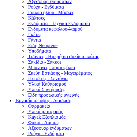
Αξεσουάρ ενδυμάτων
Ρούχα - Ενδύματα
Γυαλιά ηλίου - Μάσκες
Κάλτσες
Ενδύματα - Τεχνική Ενδυμασία
Ενδύματα κεφαλιού-λαιμού
Γκέτες
Γάντια
Είδη Neoprene
Υποδήματα
Τσάντες - Ημερήσια σακίδια πλάτης
Σακίδια - Σάκκοι
Μπανάνες - πορτοφόλια
Σκεύη Εστιάσης - Μαγειρέματος
Πετσέτες - Σεντόνια
Υλικά Καθαρισμού
Υλικά Συντήρησης
Είδη προσωπικής υγιεινής
Εργασία σε ύψος - Διάσωση
Φαρμακεία
Υλικά μεταφοράς
Kayak Εξοπλισμός
Φακοί - Λάμπες
Αξεσουάρ ενδυμάτων
Ρούχα - Ενδύματα