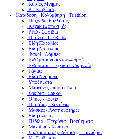
Κάρτες Μνήμης
Kit Επιβίωσης
Κατάδυση - Κολύμβηση - Triathlon
Παιχνίδια θαλλάσης
Kayak Εξοπλισμός
PFD / Σωσίβια
Πισίνες - Ice Baths
Είδη Παραλίας
Είδη Ναυτιλίας
Φακοί - Λάμπες
Ενδύματα κεφαλιού-λαιμού
Ενδύματα - Τεχνική Ενδυμασία
Γάντια
Είδη Neoprene
Υποδήματα
Μπανάνες - πορτοφόλια
Σακίδια - Σάκκοι
Θήκες - κουτιά
Πετσέτες - Σεντόνια
Μάσκες - Αναπνευστήρες
Είδη αλιείας
Πέδιλα - Πτερύγια - Βοηθήματα
Μαχαίρια - Κοπτικά
Συστήματα υδροδότησης - Παγούρια
Kit Επιβίωσης