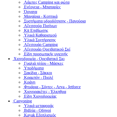
Λάμπες Camping και φώτα
Ενέργεια - Μπαταρίες
Όργανα
Μαχαίρια - Κοπτικά
Συστήματα υδροδότησης - Παγούρια
Αξεσσούρ Πισίνων
Kit Επιβίωσης
Υλικά Καθαρισμού
Υλικά Συντήρησης
Αξεσουάρ Camping
Αξεσουάρ Ορειβατικού Σκί
Είδη προσωπικής υγιεινής
Χιονοδρομία - Ορειβατικό Σκι
Γυαλιά ηλίου - Μάσκες
Υποδήματα
Σακίδια - Σάκκοι
Κραμπόν - Πιολέ
Κράνη
Φτυάρια - Σόντες - Arva - Jetforce
Χιονορακέτες - Έλκηθρα
Είδη Χιονοδρομίας
Canyoning
Υλικά μεταφοράς
Βιβλία - Οδηγοί
Kayak Εξοπλισμός