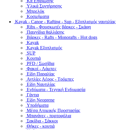
Kit Επιβίωσης
Υλικά Συντήρησης
Μπρελόκ
Κοσμήματα
Kayak - Canoe - Rafting - Sup - Εξοπλισμός ναυτιλίας
Ribs - Φουσκωτές βάρκες - Σκάφη
Παιχνίδια θαλλάσης
Βάρκες - Rafts - Monorafts - Hot dogs
Kayak
Kayak Εξοπλισμός
SUP
Κουπιά
PFD / Σωσίβια
Φακοί - Λάμπες
Είδη Παραλίας
Αντλίες Αέρος - Τρόμπες
Είδη Ναυτιλίας
Ενδύματα - Τεχνική Ενδυμασία
Γάντια
Είδη Neoprene
Υποδήματα
Μέσα Ατομικής Προστασίας
Μπανάνες - πορτοφόλια
Σακίδια - Σάκκοι
Θήκες - κουτιά