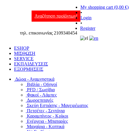
My shopping cart (0,00 €)
•
Αναζήτηση προϊόντων!
Login
•
Register
τηλ. επικοινωνίας 2109340454
ESHOP
ΜΙΣΘΩΣΗ
SERVICE
ΕΚΠΑΙΔΕΥΣΕΙΣ
ΕΞΟΡΜΗΣΕΙΣ
Δώρα - Αναμνηστικά
Βιβλία - Οδηγοί
PFD / Σωσίβια
Φακοί - Λάμπες
Δωροεπιταγές
Σκεύη Εστιάσης - Μαγειρέματος
Πετσέτες - Σεντόνια
Καραμπίνερς - Κρίκοι
Ενέργεια - Μπαταρίες
Μαχαίρια - Κοπτικά