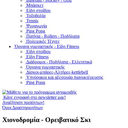
Baseball - Hockey - Golf
Μπάσκετ
Είδη στοίβου
Τοξοβολία
Tennis
Ψυχαγωγία
Ping Pong
Πατίνια - Rollers - Ποδήλατα
Πολεμικές Τέχνες
Όργανα γυμναστικής - Είδη Fitness
Είδη στοίβου
Είδη Fitness
Διάδρομοι - Ποδήλατα - Ελλειπτικά
Όργανα γυμναστικής
Δίσκοι-μπάρες-Αλτήρες-kettlebell
Υπνόσακοι και αξεσουάρ διανυκτέρευσης
Ping Pong
Κάνε εγγραφή στο newsletter μας!
Αναζήτηση προϊόντων!
Όροι Δραστηριοτήτων
Χιονοδρομία - Ορειβατικό Σκι