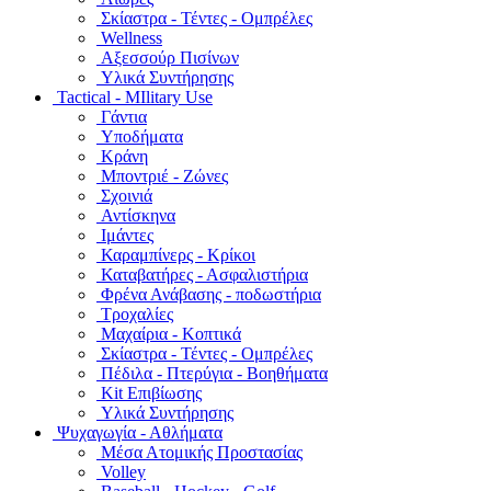
Σκίαστρα - Τέντες - Ομπρέλες
Wellness
Αξεσσούρ Πισίνων
Υλικά Συντήρησης
Tactical - MIlitary Use
Γάντια
Υποδήματα
Κράνη
Μποντριέ - Ζώνες
Σχοινιά
Αντίσκηνα
Ιμάντες
Καραμπίνερς - Κρίκοι
Καταβατήρες - Ασφαλιστήρια
Φρένα Ανάβασης - ποδωστήρια
Τροχαλίες
Μαχαίρια - Κοπτικά
Σκίαστρα - Τέντες - Ομπρέλες
Πέδιλα - Πτερύγια - Βοηθήματα
Kit Επιβίωσης
Υλικά Συντήρησης
Ψυχαγωγία - Αθλήματα
Μέσα Ατομικής Προστασίας
Volley