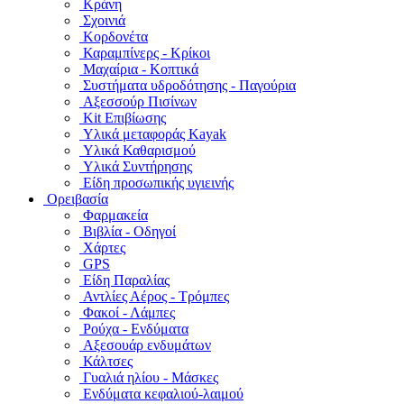
Κράνη
Σχοινιά
Κορδονέτα
Καραμπίνερς - Κρίκοι
Μαχαίρια - Κοπτικά
Συστήματα υδροδότησης - Παγούρια
Αξεσσούρ Πισίνων
Kit Επιβίωσης
Υλικά μεταφοράς Kayak
Υλικά Καθαρισμού
Υλικά Συντήρησης
Είδη προσωπικής υγιεινής
Ορειβασία
Φαρμακεία
Βιβλία - Οδηγοί
Χάρτες
GPS
Είδη Παραλίας
Αντλίες Αέρος - Τρόμπες
Φακοί - Λάμπες
Ρούχα - Ενδύματα
Αξεσουάρ ενδυμάτων
Κάλτσες
Γυαλιά ηλίου - Μάσκες
Ενδύματα κεφαλιού-λαιμού