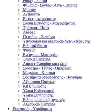
Θήκες - κουτιά
Φτυάρια - Σόντες - Arva - Jetforce
Μπατόν
Αντίσκηνα
Εστίες μαγειρέματος
Σκεύη Εστιάσης - Μαγειρέματος
Τρόφιμα - Ποτά
Αιώρες
Πετσέτες - Σεντόνια
Υπνόσακοι και αξεσουάρ διανυκτέρευσης
Είδη ταξιδιώτη
Ψυγεία
Ενέργεια - Μπαταρίες
Έπιπλα Camping
Λάμπες Camping και φώτα
Σκίαστρα - Τέντες - Ομπρέλες
Μαχαίρια - Κοπτικά
Συστήματα υδροδότησης - Παγούρια
Αξεσσούρ Πισίνων
Kit Επιβίωσης
Υλικά Καθαρισμού
Υλικά Συντήρησης
Είδη προσωπικής υγιεινής
Αξεσουάρ Camping
Ρουχισμός - Υποδήματα