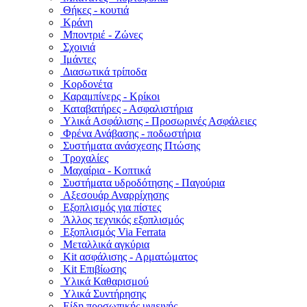
Θήκες - κουτιά
Κράνη
Μποντριέ - Ζώνες
Σχοινιά
Ιμάντες
Διασωτικά τρίποδα
Κορδονέτα
Καραμπίνερς - Κρίκοι
Καταβατήρες - Ασφαλιστήρια
Υλικά Ασφάλισης - Προσωρινές Ασφάλειες
Φρένα Ανάβασης - ποδωστήρια
Συστήματα ανάσχεσης Πτώσης
Τροχαλίες
Μαχαίρια - Κοπτικά
Συστήματα υδροδότησης - Παγούρια
Αξεσουάρ Αναρρίχησης
Εξοπλισμός για πίστες
Άλλος τεχνικός εξοπλισμός
Εξοπλισμός Via Ferrata
Μεταλλικά αγκύρια
Kit ασφάλισης - Αρματώματος
Kit Επιβίωσης
Υλικά Καθαρισμού
Υλικά Συντήρησης
Είδη προσωπικής υγιεινής