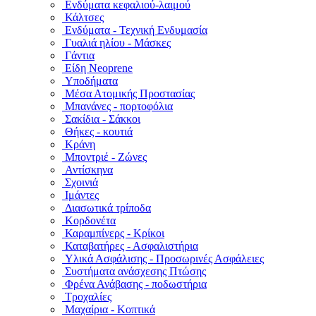
Ενδύματα κεφαλιού-λαιμού
Κάλτσες
Ενδύματα - Τεχνική Ενδυμασία
Γυαλιά ηλίου - Μάσκες
Γάντια
Είδη Neoprene
Υποδήματα
Μέσα Ατομικής Προστασίας
Μπανάνες - πορτοφόλια
Σακίδια - Σάκκοι
Θήκες - κουτιά
Κράνη
Μποντριέ - Ζώνες
Αντίσκηνα
Σχοινιά
Ιμάντες
Διασωτικά τρίποδα
Κορδονέτα
Καραμπίνερς - Κρίκοι
Καταβατήρες - Ασφαλιστήρια
Υλικά Ασφάλισης - Προσωρινές Ασφάλειες
Συστήματα ανάσχεσης Πτώσης
Φρένα Ανάβασης - ποδωστήρια
Τροχαλίες
Μαχαίρια - Κοπτικά