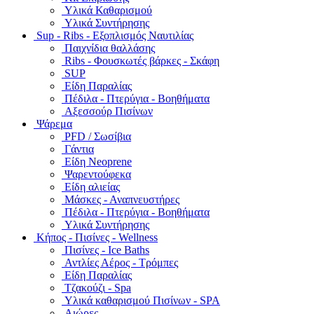
Υλικά Καθαρισμού
Υλικά Συντήρησης
Sup - Ribs - Εξοπλισμός Ναυτιλίας
Παιχνίδια θαλλάσης
Ribs - Φουσκωτές βάρκες - Σκάφη
SUP
Είδη Παραλίας
Πέδιλα - Πτερύγια - Βοηθήματα
Αξεσσούρ Πισίνων
Ψάρεμα
PFD / Σωσίβια
Γάντια
Είδη Neoprene
Ψαρεντούφεκα
Είδη αλιείας
Μάσκες - Αναπνευστήρες
Πέδιλα - Πτερύγια - Βοηθήματα
Υλικά Συντήρησης
Κήπος - Πισίνες - Wellness
Πισίνες - Ice Baths
Αντλίες Αέρος - Τρόμπες
Είδη Παραλίας
Τζακούζι - Spa
Υλικά καθαρισμού Πισίνων - SPA
Αιώρες