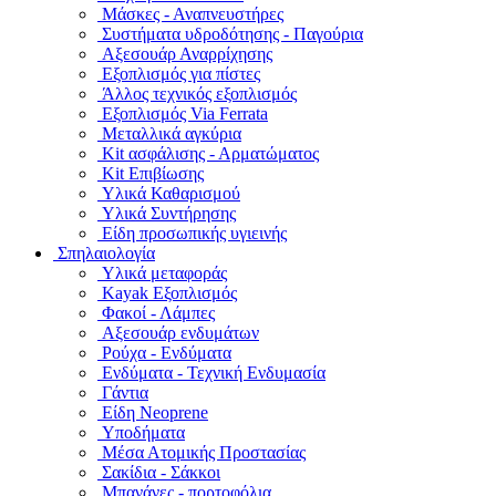
Μάσκες - Αναπνευστήρες
Συστήματα υδροδότησης - Παγούρια
Αξεσουάρ Αναρρίχησης
Εξοπλισμός για πίστες
Άλλος τεχνικός εξοπλισμός
Εξοπλισμός Via Ferrata
Μεταλλικά αγκύρια
Kit ασφάλισης - Αρματώματος
Kit Επιβίωσης
Υλικά Καθαρισμού
Υλικά Συντήρησης
Είδη προσωπικής υγιεινής
Σπηλαιολογία
Υλικά μεταφοράς
Kayak Εξοπλισμός
Φακοί - Λάμπες
Αξεσουάρ ενδυμάτων
Ρούχα - Ενδύματα
Ενδύματα - Τεχνική Ενδυμασία
Γάντια
Είδη Neoprene
Υποδήματα
Μέσα Ατομικής Προστασίας
Σακίδια - Σάκκοι
Μπανάνες - πορτοφόλια