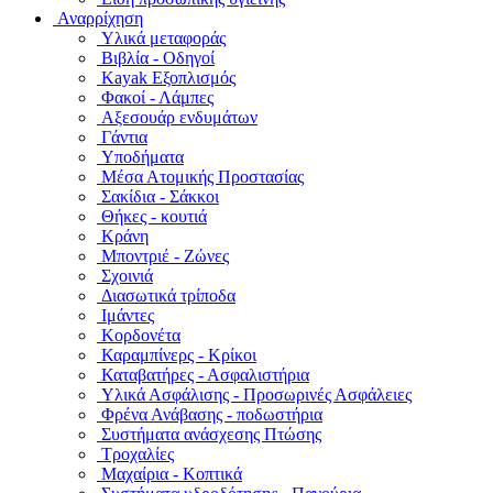
Αναρρίχηση
Υλικά μεταφοράς
Βιβλία - Οδηγοί
Kayak Εξοπλισμός
Φακοί - Λάμπες
Αξεσουάρ ενδυμάτων
Γάντια
Υποδήματα
Μέσα Ατομικής Προστασίας
Σακίδια - Σάκκοι
Θήκες - κουτιά
Κράνη
Μποντριέ - Ζώνες
Σχοινιά
Διασωτικά τρίποδα
Ιμάντες
Κορδονέτα
Καραμπίνερς - Κρίκοι
Καταβατήρες - Ασφαλιστήρια
Υλικά Ασφάλισης - Προσωρινές Ασφάλειες
Φρένα Ανάβασης - ποδωστήρια
Συστήματα ανάσχεσης Πτώσης
Τροχαλίες
Μαχαίρια - Κοπτικά