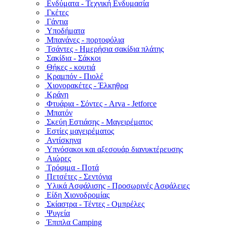
Ενδύματα - Τεχνική Ενδυμασία
Γκέτες
Γάντια
Υποδήματα
Μπανάνες - πορτοφόλια
Τσάντες - Ημερήσια σακίδια πλάτης
Σακίδια - Σάκκοι
Θήκες - κουτιά
Κραμπόν - Πιολέ
Χιονορακέτες - Έλκηθρα
Κράνη
Φτυάρια - Σόντες - Arva - Jetforce
Μπατόν
Σκεύη Εστιάσης - Μαγειρέματος
Εστίες μαγειρέματος
Αντίσκηνα
Υπνόσακοι και αξεσουάρ διανυκτέρευσης
Αιώρες
Τρόφιμα - Ποτά
Πετσέτες - Σεντόνια
Υλικά Ασφάλισης - Προσωρινές Ασφάλειες
Είδη Χιονοδρομίας
Σκίαστρα - Τέντες - Ομπρέλες
Ψυγεία
Έπιπλα Camping