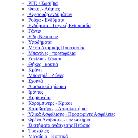
PFD / Σωσίβια
Φακοί - Λάμπες
Αξεσουάρ ενδυμάτων
Ρούχα - Ενδύματα
Ενδύματα - Τεχνική Ενδυμασία
Γάντια
Είδη Neoprene
Υποδήματα
Μέσα Ατομικής Προστασίας
Μπανάνες - πορτοφόλια
Σακίδια - Σάκκοι
Θήκες - κουτιά
Κράνη
Μποντριέ - Ζώνες
Σχοινιά
Διασωτικά τρίποδα
Ιμάντες
Κορδονέτα
Καραμπίνερς - Κρίκοι
Καταβατήρες - Ασφαλιστήρια
Υλικά Ασφάλισης - Προσωρινές Ασφάλειες
Φρένα Ανάβασης - ποδωστήρια
Συστήματα ανάσχεσης Πτώσης
Τροχαλίες
Μαχαίρια - Κοπτικά