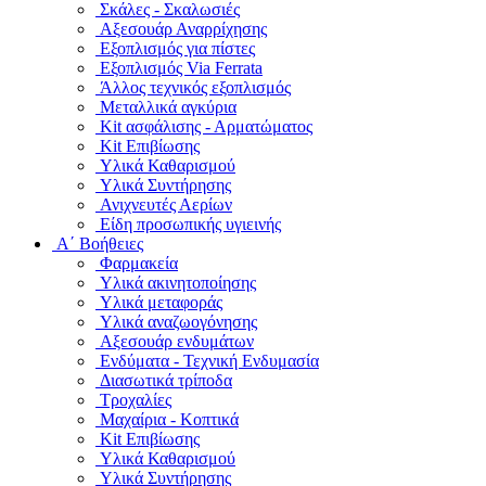
Σκάλες - Σκαλωσιές
Αξεσουάρ Αναρρίχησης
Εξοπλισμός για πίστες
Εξοπλισμός Via Ferrata
Άλλος τεχνικός εξοπλισμός
Μεταλλικά αγκύρια
Kit ασφάλισης - Αρματώματος
Kit Επιβίωσης
Υλικά Καθαρισμού
Υλικά Συντήρησης
Ανιχνευτές Αερίων
Είδη προσωπικής υγιεινής
Α΄ Βοήθειες
Φαρμακεία
Υλικά ακινητοποίησης
Υλικά μεταφοράς
Υλικά αναζωογόνησης
Αξεσουάρ ενδυμάτων
Ενδύματα - Τεχνική Ενδυμασία
Διασωτικά τρίποδα
Τροχαλίες
Μαχαίρια - Κοπτικά
Kit Επιβίωσης
Υλικά Καθαρισμού
Υλικά Συντήρησης