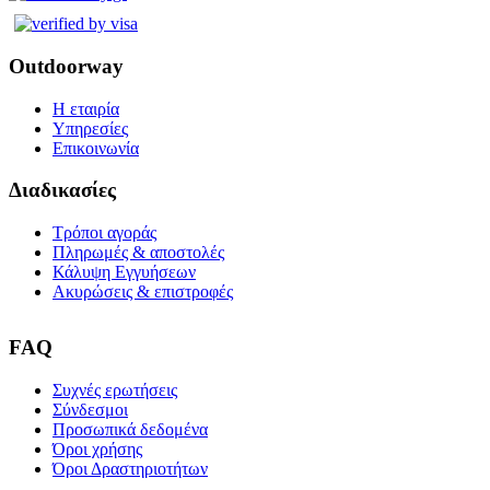
Outdoorway
Η εταιρία
Υπηρεσίες
Επικοινωνία
Διαδικασίες
Τρόποι αγοράς
Πληρωμές & αποστολές
Κάλυψη Εγγυήσεων
Ακυρώσεις & επιστροφές
FAQ
Συχνές ερωτήσεις
Σύνδεσμοι
Προσωπικά δεδομένα
Όροι χρήσης
Όροι Δραστηριοτήτων