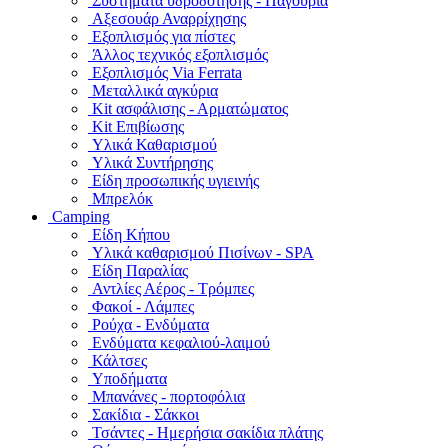
Συστήματα υδροδότησης - Παγούρια
Αξεσουάρ Αναρρίχησης
Εξοπλισμός για πίστες
Άλλος τεχνικός εξοπλισμός
Εξοπλισμός Via Ferrata
Μεταλλικά αγκύρια
Kit ασφάλισης - Αρματώματος
Kit Επιβίωσης
Υλικά Καθαρισμού
Υλικά Συντήρησης
Είδη προσωπικής υγιεινής
Μπρελόκ
Camping
Είδη Κήπου
Υλικά καθαρισμού Πισίνων - SPA
Είδη Παραλίας
Αντλίες Αέρος - Τρόμπες
Φακοί - Λάμπες
Ρούχα - Ενδύματα
Ενδύματα κεφαλιού-λαιμού
Κάλτσες
Υποδήματα
Μπανάνες - πορτοφόλια
Σακίδια - Σάκκοι
Τσάντες - Ημερήσια σακίδια πλάτης