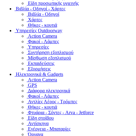
Είδη προσωπικής υγιεινής
Bιβλία - Οδηγοί - Χάρτες
Βιβλία - Οδηγοί
Χάρτες
Θήκες - κουτιά
Υπηρεσίες Outdoorway
Action Camera
Φακοί - Λάμπες
Υπηρεσίες
Συντήρηση εξοπλισμού
Μίσθωση εξοπλισμού
Εκπαιδεύσεις
Εξορμήσεις
Ηλεκτρονικά & Gadgets
Action Camera
GPS
Διάφορα ηλεκτρονικά
Φακοί - Λάμπες
Αντλίες Αέρος - Τρόμπες
Θήκες - κουτιά
Φτυάρια - Σόντες - Arva - Jetforce
Είδη στοίβου
Αντίσκηνα
Ενέργεια - Μπαταρίες
Όργανα