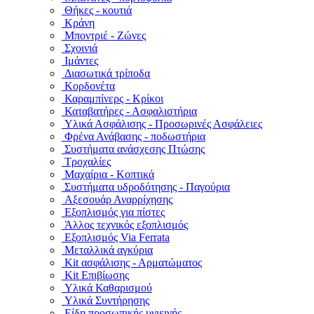
Θήκες - κουτιά
Κράνη
Μποντριέ - Ζώνες
Σχοινιά
Ιμάντες
Διασωτικά τρίποδα
Κορδονέτα
Καραμπίνερς - Κρίκοι
Καταβατήρες - Ασφαλιστήρια
Υλικά Ασφάλισης - Προσωρινές Ασφάλειες
Φρένα Ανάβασης - ποδωστήρια
Συστήματα ανάσχεσης Πτώσης
Τροχαλίες
Μαχαίρια - Κοπτικά
Συστήματα υδροδότησης - Παγούρια
Αξεσουάρ Αναρρίχησης
Εξοπλισμός για πίστες
Άλλος τεχνικός εξοπλισμός
Εξοπλισμός Via Ferrata
Μεταλλικά αγκύρια
Kit ασφάλισης - Αρματώματος
Kit Επιβίωσης
Υλικά Καθαρισμού
Υλικά Συντήρησης
Είδη προσωπικής υγιεινής