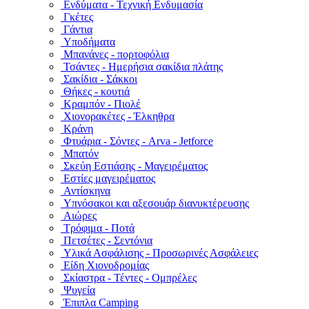
Ενδύματα - Τεχνική Ενδυμασία
Γκέτες
Γάντια
Υποδήματα
Μπανάνες - πορτοφόλια
Τσάντες - Ημερήσια σακίδια πλάτης
Σακίδια - Σάκκοι
Θήκες - κουτιά
Κραμπόν - Πιολέ
Χιονορακέτες - Έλκηθρα
Κράνη
Φτυάρια - Σόντες - Arva - Jetforce
Μπατόν
Σκεύη Εστιάσης - Μαγειρέματος
Εστίες μαγειρέματος
Αντίσκηνα
Υπνόσακοι και αξεσουάρ διανυκτέρευσης
Αιώρες
Τρόφιμα - Ποτά
Πετσέτες - Σεντόνια
Υλικά Ασφάλισης - Προσωρινές Ασφάλειες
Είδη Χιονοδρομίας
Σκίαστρα - Τέντες - Ομπρέλες
Ψυγεία
Έπιπλα Camping