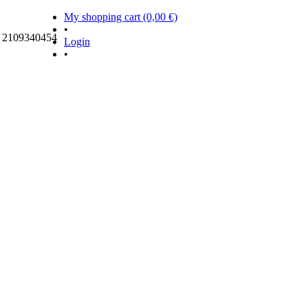
My shopping cart (0,00 €)
•
ς 2109340454
Login
•