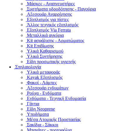
Μάσκες - Αναπνευστήρες
Συστήματα υδροδότησης - Παγούρια
Αξεσουάρ Αναρρίχησης
Εξοπλισμός για πίστες
Άλλος τεχνικός εξοπλισμός
Εξοπλισμός Via Ferrata
Μεταλλικά αγκύρια
Kit ασφάλισης - Αρματώματος
Kit Επιβίωσης
Υλικά Καθαρισμού
Υλικά Συντήρησης
Είδη προσωπικής υγιεινής
Σπηλαιολογία
Υλικά μεταφοράς
Kayak Εξοπλισμός
Φακοί - Λάμπες
Αξεσουάρ ενδυμάτων
Ρούχα - Ενδύματα
Ενδύματα - Τεχνική Ενδυμασία
Γάντια
Είδη Neoprene
Υποδήματα
Μέσα Ατομικής Προστασίας
Σακίδια - Σάκκοι
Μπανάνες - πορτοφόλια