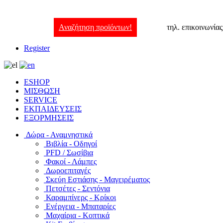
Αναζήτηση προϊόντων!
τηλ. επικοινωνία
Register
ESHOP
ΜΙΣΘΩΣΗ
SERVICE
ΕΚΠΑΙΔΕΥΣΕΙΣ
ΕΞΟΡΜΗΣΕΙΣ
Δώρα - Αναμνηστικά
Βιβλία - Οδηγοί
PFD / Σωσίβια
Φακοί - Λάμπες
Δωροεπιταγές
Σκεύη Εστιάσης - Μαγειρέματος
Πετσέτες - Σεντόνια
Καραμπίνερς - Κρίκοι
Ενέργεια - Μπαταρίες
Μαχαίρια - Κοπτικά