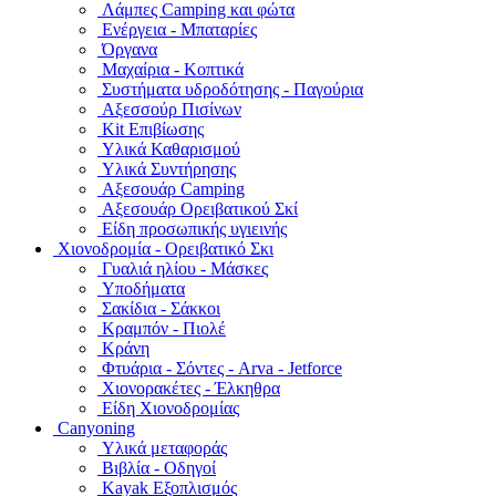
Λάμπες Camping και φώτα
Ενέργεια - Μπαταρίες
Όργανα
Μαχαίρια - Κοπτικά
Συστήματα υδροδότησης - Παγούρια
Αξεσσούρ Πισίνων
Kit Επιβίωσης
Υλικά Καθαρισμού
Υλικά Συντήρησης
Αξεσουάρ Camping
Αξεσουάρ Ορειβατικού Σκί
Είδη προσωπικής υγιεινής
Χιονοδρομία - Ορειβατικό Σκι
Γυαλιά ηλίου - Μάσκες
Υποδήματα
Σακίδια - Σάκκοι
Κραμπόν - Πιολέ
Κράνη
Φτυάρια - Σόντες - Arva - Jetforce
Χιονορακέτες - Έλκηθρα
Είδη Χιονοδρομίας
Canyoning
Υλικά μεταφοράς
Βιβλία - Οδηγοί
Kayak Εξοπλισμός