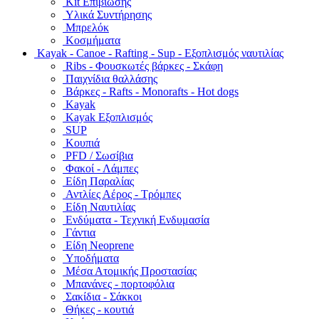
Kit Επιβίωσης
Υλικά Συντήρησης
Μπρελόκ
Κοσμήματα
Kayak - Canoe - Rafting - Sup - Εξοπλισμός ναυτιλίας
Ribs - Φουσκωτές βάρκες - Σκάφη
Παιχνίδια θαλλάσης
Βάρκες - Rafts - Monorafts - Hot dogs
Kayak
Kayak Εξοπλισμός
SUP
Κουπιά
PFD / Σωσίβια
Φακοί - Λάμπες
Είδη Παραλίας
Αντλίες Αέρος - Τρόμπες
Είδη Ναυτιλίας
Ενδύματα - Τεχνική Ενδυμασία
Γάντια
Είδη Neoprene
Υποδήματα
Μέσα Ατομικής Προστασίας
Μπανάνες - πορτοφόλια
Σακίδια - Σάκκοι
Θήκες - κουτιά