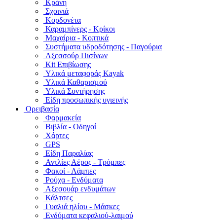
Κράνη
Σχοινιά
Κορδονέτα
Καραμπίνερς - Κρίκοι
Μαχαίρια - Κοπτικά
Συστήματα υδροδότησης - Παγούρια
Αξεσσούρ Πισίνων
Kit Επιβίωσης
Υλικά μεταφοράς Kayak
Υλικά Καθαρισμού
Υλικά Συντήρησης
Είδη προσωπικής υγιεινής
Ορειβασία
Φαρμακεία
Βιβλία - Οδηγοί
Χάρτες
GPS
Είδη Παραλίας
Αντλίες Αέρος - Τρόμπες
Φακοί - Λάμπες
Ρούχα - Ενδύματα
Αξεσουάρ ενδυμάτων
Κάλτσες
Γυαλιά ηλίου - Μάσκες
Ενδύματα κεφαλιού-λαιμού