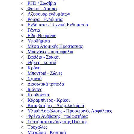
PFD / Σωσίβια
Φακοί - Λάμπες
Αξεσουάρ ενδυμάτων
Ρούχα - Ενδύματα
Ενδύματα - Τεχνική Ενδυμασία
Γάντια
Είδη Neoprene
Υποδήματα
Μέσα Ατομικής Προστασίας
Μπανάνες - πορτοφόλια
Σακίδια - Σάκκοι
Θήκες - κουτιά
Κράνη
Μποντριέ - Ζώνες
Σχοινιά
Διασωτικά τρίποδα
Ιμάντες
Κορδονέτα
Καραμπίνερς - Κρίκοι
Καταβατήρες - Ασφαλιστήρια
Υλικά Ασφάλισης - Προσωρινές Ασφάλειες
Φρένα Ανάβασης - ποδωστήρια
Συστήματα ανάσχεσης Πτώσης
Τροχαλίες
Μαχαίρια - Κοπτικά