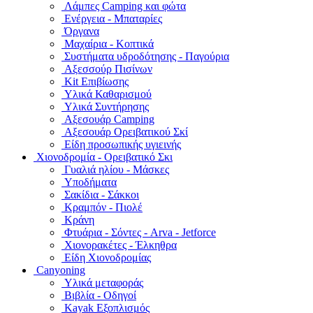
Λάμπες Camping και φώτα
Ενέργεια - Μπαταρίες
Όργανα
Μαχαίρια - Κοπτικά
Συστήματα υδροδότησης - Παγούρια
Αξεσσούρ Πισίνων
Kit Επιβίωσης
Υλικά Καθαρισμού
Υλικά Συντήρησης
Αξεσουάρ Camping
Αξεσουάρ Ορειβατικού Σκί
Είδη προσωπικής υγιεινής
Χιονοδρομία - Ορειβατικό Σκι
Γυαλιά ηλίου - Μάσκες
Υποδήματα
Σακίδια - Σάκκοι
Κραμπόν - Πιολέ
Κράνη
Φτυάρια - Σόντες - Arva - Jetforce
Χιονορακέτες - Έλκηθρα
Είδη Χιονοδρομίας
Canyoning
Υλικά μεταφοράς
Βιβλία - Οδηγοί
Kayak Εξοπλισμός