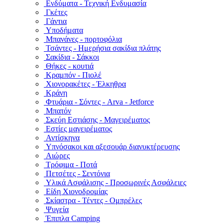
Ενδύματα - Τεχνική Ενδυμασία
Γκέτες
Γάντια
Υποδήματα
Μπανάνες - πορτοφόλια
Τσάντες - Ημερήσια σακίδια πλάτης
Σακίδια - Σάκκοι
Θήκες - κουτιά
Κραμπόν - Πιολέ
Χιονορακέτες - Έλκηθρα
Κράνη
Φτυάρια - Σόντες - Arva - Jetforce
Μπατόν
Σκεύη Εστιάσης - Μαγειρέματος
Εστίες μαγειρέματος
Αντίσκηνα
Υπνόσακοι και αξεσουάρ διανυκτέρευσης
Αιώρες
Τρόφιμα - Ποτά
Πετσέτες - Σεντόνια
Υλικά Ασφάλισης - Προσωρινές Ασφάλειες
Είδη Χιονοδρομίας
Σκίαστρα - Τέντες - Ομπρέλες
Ψυγεία
Έπιπλα Camping