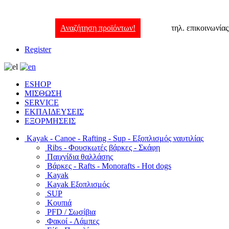
Αναζήτηση προϊόντων!
τηλ. επικοινωνία
Register
ESHOP
ΜΙΣΘΩΣΗ
SERVICE
ΕΚΠΑΙΔΕΥΣΕΙΣ
ΕΞΟΡΜΗΣΕΙΣ
Kayak - Canoe - Rafting - Sup - Εξοπλισμός ναυτιλίας
Ribs - Φουσκωτές βάρκες - Σκάφη
Παιχνίδια θαλλάσης
Βάρκες - Rafts - Monorafts - Hot dogs
Kayak
Kayak Εξοπλισμός
SUP
Κουπιά
PFD / Σωσίβια
Φακοί - Λάμπες