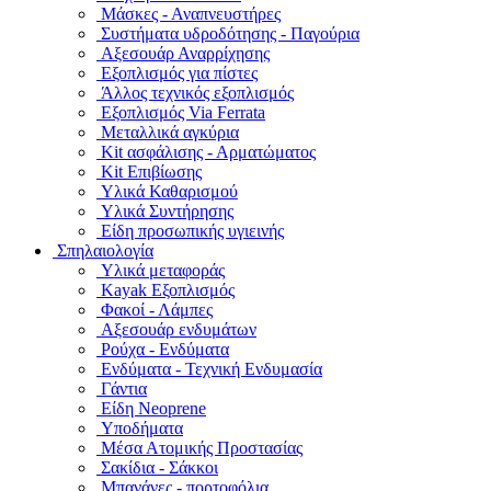
Μάσκες - Αναπνευστήρες
Συστήματα υδροδότησης - Παγούρια
Αξεσουάρ Αναρρίχησης
Εξοπλισμός για πίστες
Άλλος τεχνικός εξοπλισμός
Εξοπλισμός Via Ferrata
Μεταλλικά αγκύρια
Kit ασφάλισης - Αρματώματος
Kit Επιβίωσης
Υλικά Καθαρισμού
Υλικά Συντήρησης
Είδη προσωπικής υγιεινής
Σπηλαιολογία
Υλικά μεταφοράς
Kayak Εξοπλισμός
Φακοί - Λάμπες
Αξεσουάρ ενδυμάτων
Ρούχα - Ενδύματα
Ενδύματα - Τεχνική Ενδυμασία
Γάντια
Είδη Neoprene
Υποδήματα
Μέσα Ατομικής Προστασίας
Σακίδια - Σάκκοι
Μπανάνες - πορτοφόλια