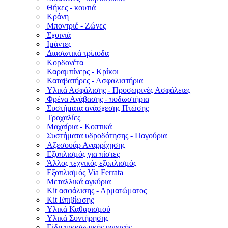
Θήκες - κουτιά
Κράνη
Μποντριέ - Ζώνες
Σχοινιά
Ιμάντες
Διασωτικά τρίποδα
Κορδονέτα
Καραμπίνερς - Κρίκοι
Καταβατήρες - Ασφαλιστήρια
Υλικά Ασφάλισης - Προσωρινές Ασφάλειες
Φρένα Ανάβασης - ποδωστήρια
Συστήματα ανάσχεσης Πτώσης
Τροχαλίες
Μαχαίρια - Κοπτικά
Συστήματα υδροδότησης - Παγούρια
Αξεσουάρ Αναρρίχησης
Εξοπλισμός για πίστες
Άλλος τεχνικός εξοπλισμός
Εξοπλισμός Via Ferrata
Μεταλλικά αγκύρια
Kit ασφάλισης - Αρματώματος
Kit Επιβίωσης
Υλικά Καθαρισμού
Υλικά Συντήρησης
Είδη προσωπικής υγιεινής