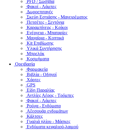
PFD / Σωσίβια
Φακοί - Λάμπες
Δωροεπιταγές
Σκεύη Εστιάσης - Μαγειρέματος
Πετσέτες - Σεντόνια
Καραμπίνερς - Κρίκοι
Ενέργεια - Μπαταρίες
Μαχαίρια - Κοπτικά
Kit Επιβίωσης
Υλικά Συντήρησης
Μπρελόκ
Κοσμήματα
Ορειβασία
Φαρμακεία
Βιβλία - Οδηγοί
Χάρτες
GPS
Είδη Παραλίας
Αντλίες Αέρος - Τρόμπες
Φακοί - Λάμπες
Ρούχα - Ενδύματα
Αξεσουάρ ενδυμάτων
Κάλτσες
Γυαλιά ηλίου - Μάσκες
Ενδύματα κεφαλιού-λαιμού