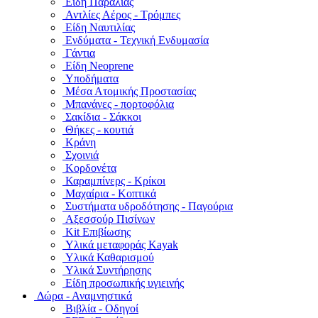
Είδη Παραλίας
Αντλίες Αέρος - Τρόμπες
Είδη Ναυτιλίας
Ενδύματα - Τεχνική Ενδυμασία
Γάντια
Είδη Neoprene
Υποδήματα
Μέσα Ατομικής Προστασίας
Μπανάνες - πορτοφόλια
Σακίδια - Σάκκοι
Θήκες - κουτιά
Κράνη
Σχοινιά
Κορδονέτα
Καραμπίνερς - Κρίκοι
Μαχαίρια - Κοπτικά
Συστήματα υδροδότησης - Παγούρια
Αξεσσούρ Πισίνων
Kit Επιβίωσης
Υλικά μεταφοράς Kayak
Υλικά Καθαρισμού
Υλικά Συντήρησης
Είδη προσωπικής υγιεινής
Δώρα - Αναμνηστικά
Βιβλία - Οδηγοί