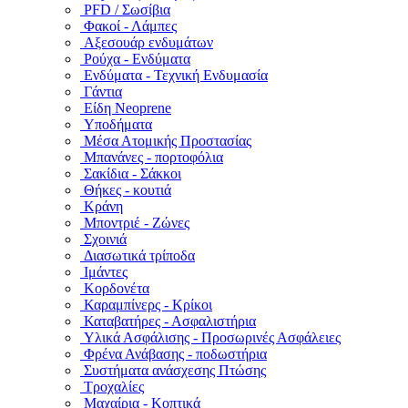
PFD / Σωσίβια
Φακοί - Λάμπες
Αξεσουάρ ενδυμάτων
Ρούχα - Ενδύματα
Ενδύματα - Τεχνική Ενδυμασία
Γάντια
Είδη Neoprene
Υποδήματα
Μέσα Ατομικής Προστασίας
Μπανάνες - πορτοφόλια
Σακίδια - Σάκκοι
Θήκες - κουτιά
Κράνη
Μποντριέ - Ζώνες
Σχοινιά
Διασωτικά τρίποδα
Ιμάντες
Κορδονέτα
Καραμπίνερς - Κρίκοι
Καταβατήρες - Ασφαλιστήρια
Υλικά Ασφάλισης - Προσωρινές Ασφάλειες
Φρένα Ανάβασης - ποδωστήρια
Συστήματα ανάσχεσης Πτώσης
Τροχαλίες
Μαχαίρια - Κοπτικά