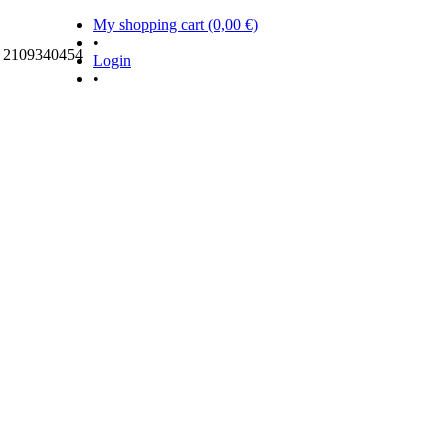
My shopping cart (0,00 €)
•
ς 2109340454
Login
•