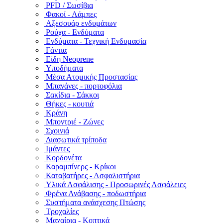
PFD / Σωσίβια
Φακοί - Λάμπες
Αξεσουάρ ενδυμάτων
Ρούχα - Ενδύματα
Ενδύματα - Τεχνική Ενδυμασία
Γάντια
Είδη Neoprene
Υποδήματα
Μέσα Ατομικής Προστασίας
Μπανάνες - πορτοφόλια
Σακίδια - Σάκκοι
Θήκες - κουτιά
Κράνη
Μποντριέ - Ζώνες
Σχοινιά
Διασωτικά τρίποδα
Ιμάντες
Κορδονέτα
Καραμπίνερς - Κρίκοι
Καταβατήρες - Ασφαλιστήρια
Υλικά Ασφάλισης - Προσωρινές Ασφάλειες
Φρένα Ανάβασης - ποδωστήρια
Συστήματα ανάσχεσης Πτώσης
Τροχαλίες
Μαχαίρια - Κοπτικά