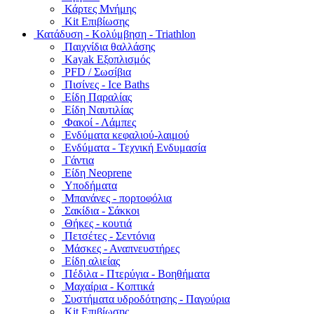
Κάρτες Μνήμης
Kit Επιβίωσης
Κατάδυση - Κολύμβηση - Triathlon
Παιχνίδια θαλλάσης
Kayak Εξοπλισμός
PFD / Σωσίβια
Πισίνες - Ice Baths
Είδη Παραλίας
Είδη Ναυτιλίας
Φακοί - Λάμπες
Ενδύματα κεφαλιού-λαιμού
Ενδύματα - Τεχνική Ενδυμασία
Γάντια
Είδη Neoprene
Υποδήματα
Μπανάνες - πορτοφόλια
Σακίδια - Σάκκοι
Θήκες - κουτιά
Πετσέτες - Σεντόνια
Μάσκες - Αναπνευστήρες
Είδη αλιείας
Πέδιλα - Πτερύγια - Βοηθήματα
Μαχαίρια - Κοπτικά
Συστήματα υδροδότησης - Παγούρια
Kit Επιβίωσης