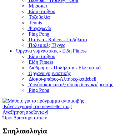
Baseball - Hockey - Golf
Μπάσκετ
Είδη στοίβου
Τοξοβολία
Tennis
Ψυχαγωγία
Ping Pong
Πατίνια - Rollers - Ποδήλατα
Πολεμικές Τέχνες
Όργανα γυμναστικής - Είδη Fitness
Είδη στοίβου
Είδη Fitness
Διάδρομοι - Ποδήλατα - Ελλειπτικά
Όργανα γυμναστικής
Δίσκοι-μπάρες-Αλτήρες-kettlebell
Υπνόσακοι και αξεσουάρ διανυκτέρευσης
Ping Pong
Κάνε εγγραφή στο newsletter μας!
Αναζήτηση προϊόντων!
Όροι Δραστηριοτήτων
Σπηλαιολογία