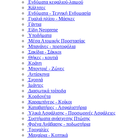
Ενδύματα κεφαλιού-λαιμού
Κάλτσες
Ενδύματα - Τεχνική Ενδυμασία
Γυαλιά ηλίου - Μάσκες
Γάντια
Είδη Neoprene
Υποδήματα
Μέσα Ατομικής Προστασίας
Μπανάνες - πορτοφόλια
Σακίδια - Σάκκοι
Θήκες - κουτιά
Κράνη
Μποντριέ - Ζώνες
Αντίσκηνα
Σχοινιά
Ιμάντες
Διασωτικά τρίποδα
Κορδονέτα
Καραμπίνερς - Κρίκοι
Καταβατήρες - Ασφαλιστήρια
Υλικά Ασφάλισης - Προσωρινές Ασφάλειες
Συστήματα ανάσχεσης Πτώσης
Φρένα Ανάβασης - ποδωστήρια
Τροχαλίες
Μαχαίρια - Κοπτικά