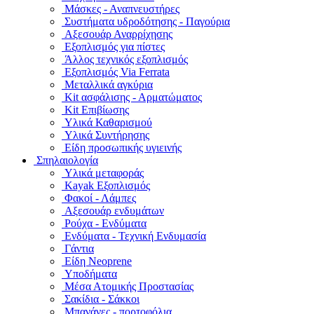
Μάσκες - Αναπνευστήρες
Συστήματα υδροδότησης - Παγούρια
Αξεσουάρ Αναρρίχησης
Εξοπλισμός για πίστες
Άλλος τεχνικός εξοπλισμός
Εξοπλισμός Via Ferrata
Μεταλλικά αγκύρια
Kit ασφάλισης - Αρματώματος
Kit Επιβίωσης
Υλικά Καθαρισμού
Υλικά Συντήρησης
Είδη προσωπικής υγιεινής
Σπηλαιολογία
Υλικά μεταφοράς
Kayak Εξοπλισμός
Φακοί - Λάμπες
Αξεσουάρ ενδυμάτων
Ρούχα - Ενδύματα
Ενδύματα - Τεχνική Ενδυμασία
Γάντια
Είδη Neoprene
Υποδήματα
Μέσα Ατομικής Προστασίας
Σακίδια - Σάκκοι
Μπανάνες - πορτοφόλια