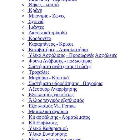
Θήκες - κουτιά
Κράνη
Μποντριέ - Ζώνες
Σχοινιά
Ιμάντες
Διασωτικά τρίποδα
Κορδονέτα
Καραμπίνερς - Κρίκοι
Καταβατήρες - Ασφαλιστήρια
Υλικά Ασφάλισης - Προσωρινές Ασφάλειες
Φρένα Ανάβασης - ποδωστήρια
Συστήματα ανάσχεσης Πτώσης
Τροχαλίες
Μαχαίρια - Κοπτικά
Συστήματα υδροδότησης - Παγούρια
Αξεσουάρ Αναρρίχησης
Εξοπλισμός για πίστες
Άλλος τεχνικός εξοπλισμός
Εξοπλισμός Via Ferrata
Μεταλλικά αγκύρια
Kit ασφάλισης - Αρματώματος
Kit Επιβίωσης
Υλικά Καθαρισμού
Υλικά Συντήρησης
Είδη προσωπικής υγιεινής