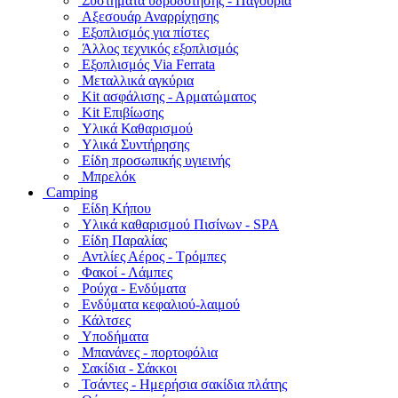
Συστήματα υδροδότησης - Παγούρια
Αξεσουάρ Αναρρίχησης
Εξοπλισμός για πίστες
Άλλος τεχνικός εξοπλισμός
Εξοπλισμός Via Ferrata
Μεταλλικά αγκύρια
Kit ασφάλισης - Αρματώματος
Kit Επιβίωσης
Υλικά Καθαρισμού
Υλικά Συντήρησης
Είδη προσωπικής υγιεινής
Μπρελόκ
Camping
Είδη Κήπου
Υλικά καθαρισμού Πισίνων - SPA
Είδη Παραλίας
Αντλίες Αέρος - Τρόμπες
Φακοί - Λάμπες
Ρούχα - Ενδύματα
Ενδύματα κεφαλιού-λαιμού
Κάλτσες
Υποδήματα
Μπανάνες - πορτοφόλια
Σακίδια - Σάκκοι
Τσάντες - Ημερήσια σακίδια πλάτης