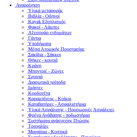
Αναρρίχηση
Υλικά μεταφοράς
Βιβλία - Οδηγοί
Kayak Εξοπλισμός
Φακοί - Λάμπες
Αξεσουάρ ενδυμάτων
Γάντια
Υποδήματα
Μέσα Ατομικής Προστασίας
Σακίδια - Σάκκοι
Θήκες - κουτιά
Κράνη
Μποντριέ - Ζώνες
Σχοινιά
Διασωτικά τρίποδα
Ιμάντες
Κορδονέτα
Καραμπίνερς - Κρίκοι
Καταβατήρες - Ασφαλιστήρια
Υλικά Ασφάλισης - Προσωρινές Ασφάλειες
Φρένα Ανάβασης - ποδωστήρια
Συστήματα ανάσχεσης Πτώσης
Τροχαλίες
Μαχαίρια - Κοπτικά