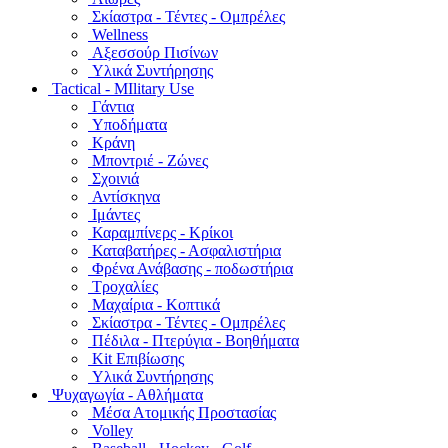
Σκίαστρα - Τέντες - Ομπρέλες
Wellness
Αξεσσούρ Πισίνων
Υλικά Συντήρησης
Tactical - MIlitary Use
Γάντια
Υποδήματα
Κράνη
Μποντριέ - Ζώνες
Σχοινιά
Αντίσκηνα
Ιμάντες
Καραμπίνερς - Κρίκοι
Καταβατήρες - Ασφαλιστήρια
Φρένα Ανάβασης - ποδωστήρια
Τροχαλίες
Μαχαίρια - Κοπτικά
Σκίαστρα - Τέντες - Ομπρέλες
Πέδιλα - Πτερύγια - Βοηθήματα
Kit Επιβίωσης
Υλικά Συντήρησης
Ψυχαγωγία - Αθλήματα
Μέσα Ατομικής Προστασίας
Volley