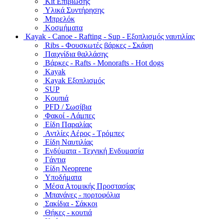
Kit Επιβίωσης
Υλικά Συντήρησης
Μπρελόκ
Κοσμήματα
Kayak - Canoe - Rafting - Sup - Εξοπλισμός ναυτιλίας
Ribs - Φουσκωτές βάρκες - Σκάφη
Παιχνίδια θαλλάσης
Βάρκες - Rafts - Monorafts - Hot dogs
Kayak
Kayak Εξοπλισμός
SUP
Κουπιά
PFD / Σωσίβια
Φακοί - Λάμπες
Είδη Παραλίας
Αντλίες Αέρος - Τρόμπες
Είδη Ναυτιλίας
Ενδύματα - Τεχνική Ενδυμασία
Γάντια
Είδη Neoprene
Υποδήματα
Μέσα Ατομικής Προστασίας
Μπανάνες - πορτοφόλια
Σακίδια - Σάκκοι
Θήκες - κουτιά