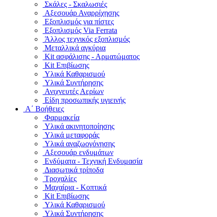
Σκάλες - Σκαλωσιές
Αξεσουάρ Αναρρίχησης
Εξοπλισμός για πίστες
Εξοπλισμός Via Ferrata
Άλλος τεχνικός εξοπλισμός
Μεταλλικά αγκύρια
Kit ασφάλισης - Αρματώματος
Kit Επιβίωσης
Υλικά Καθαρισμού
Υλικά Συντήρησης
Ανιχνευτές Αερίων
Είδη προσωπικής υγιεινής
Α΄ Βοήθειες
Φαρμακεία
Υλικά ακινητοποίησης
Υλικά μεταφοράς
Υλικά αναζωογόνησης
Αξεσουάρ ενδυμάτων
Ενδύματα - Τεχνική Ενδυμασία
Διασωτικά τρίποδα
Τροχαλίες
Μαχαίρια - Κοπτικά
Kit Επιβίωσης
Υλικά Καθαρισμού
Υλικά Συντήρησης