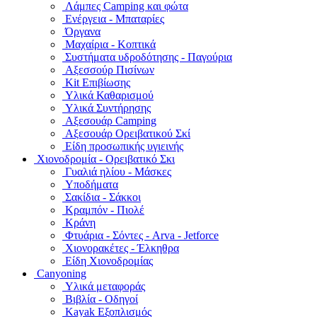
Λάμπες Camping και φώτα
Ενέργεια - Μπαταρίες
Όργανα
Μαχαίρια - Κοπτικά
Συστήματα υδροδότησης - Παγούρια
Αξεσσούρ Πισίνων
Kit Επιβίωσης
Υλικά Καθαρισμού
Υλικά Συντήρησης
Αξεσουάρ Camping
Αξεσουάρ Ορειβατικού Σκί
Είδη προσωπικής υγιεινής
Χιονοδρομία - Ορειβατικό Σκι
Γυαλιά ηλίου - Μάσκες
Υποδήματα
Σακίδια - Σάκκοι
Κραμπόν - Πιολέ
Κράνη
Φτυάρια - Σόντες - Arva - Jetforce
Χιονορακέτες - Έλκηθρα
Είδη Χιονοδρομίας
Canyoning
Υλικά μεταφοράς
Βιβλία - Οδηγοί
Kayak Εξοπλισμός