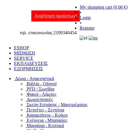
My shopping cart (0,00 €)
•
Αναζήτηση προϊόντων!
Login
•
Register
τηλ. επικοινωνίας 2109340454
ESHOP
ΜΙΣΘΩΣΗ
SERVICE
ΕΚΠΑΙΔΕΥΣΕΙΣ
ΕΞΟΡΜΗΣΕΙΣ
Δώρα - Αναμνηστικά
Βιβλία - Οδηγοί
PFD / Σωσίβια
Φακοί - Λάμπες
Δωροεπιταγές
Σκεύη Εστιάσης - Μαγειρέματος
Πετσέτες - Σεντόνια
Καραμπίνερς - Κρίκοι
Ενέργεια - Μπαταρίες
Μαχαίρια - Κοπτικά