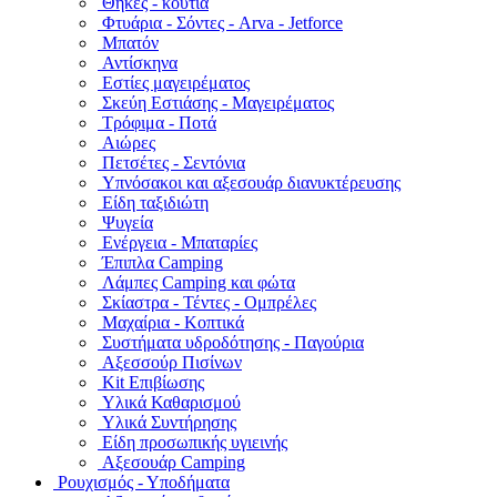
Θήκες - κουτιά
Φτυάρια - Σόντες - Arva - Jetforce
Μπατόν
Αντίσκηνα
Εστίες μαγειρέματος
Σκεύη Εστιάσης - Μαγειρέματος
Τρόφιμα - Ποτά
Αιώρες
Πετσέτες - Σεντόνια
Υπνόσακοι και αξεσουάρ διανυκτέρευσης
Είδη ταξιδιώτη
Ψυγεία
Ενέργεια - Μπαταρίες
Έπιπλα Camping
Λάμπες Camping και φώτα
Σκίαστρα - Τέντες - Ομπρέλες
Μαχαίρια - Κοπτικά
Συστήματα υδροδότησης - Παγούρια
Αξεσσούρ Πισίνων
Kit Επιβίωσης
Υλικά Καθαρισμού
Υλικά Συντήρησης
Είδη προσωπικής υγιεινής
Αξεσουάρ Camping
Ρουχισμός - Υποδήματα