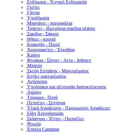
Ενδύματα - Τεχνική Ενδυμασία
Γκέτες
Γάντια
Υποδήματα
Μπανάνες - πορτοφόλια
Τσάντες - Ημερήσια σακίδια πλάτης
Σακίδια - Σάκκοι
Θήκες - κουτιά
Κραμπόν - Πιολέ
Χιονορακέτες - Έλκηθρα
Κράνη
Φτυάρια - Σόντες - Arva - Jetforce
Μπατόν
Σκεύη Εστιάσης - Μαγειρέματος
Εστίες μαγειρέματος
Αντίσκηνα
Υπνόσακοι και αξεσουάρ διανυκτέρευσης
Αιώρες
Τρόφιμα - Ποτά
Πετσέτες - Σεντόνια
Υλικά Ασφάλισης - Προσωρινές Ασφάλειες
Είδη Χιονοδρομίας
Σκίαστρα - Τέντες - Ομπρέλες
Ψυγεία
Έπιπλα Camping