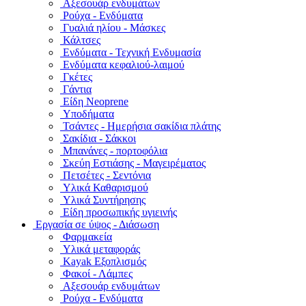
Αξεσουάρ ενδυμάτων
Ρούχα - Ενδύματα
Γυαλιά ηλίου - Μάσκες
Κάλτσες
Ενδύματα - Τεχνική Ενδυμασία
Ενδύματα κεφαλιού-λαιμού
Γκέτες
Γάντια
Είδη Neoprene
Υποδήματα
Τσάντες - Ημερήσια σακίδια πλάτης
Σακίδια - Σάκκοι
Μπανάνες - πορτοφόλια
Σκεύη Εστιάσης - Μαγειρέματος
Πετσέτες - Σεντόνια
Υλικά Καθαρισμού
Υλικά Συντήρησης
Είδη προσωπικής υγιεινής
Εργασία σε ύψος - Διάσωση
Φαρμακεία
Υλικά μεταφοράς
Kayak Εξοπλισμός
Φακοί - Λάμπες
Αξεσουάρ ενδυμάτων
Ρούχα - Ενδύματα