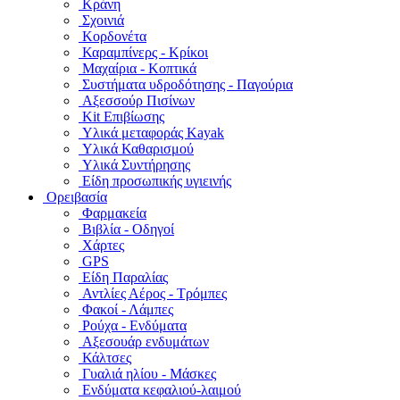
Κράνη
Σχοινιά
Κορδονέτα
Καραμπίνερς - Κρίκοι
Μαχαίρια - Κοπτικά
Συστήματα υδροδότησης - Παγούρια
Αξεσσούρ Πισίνων
Kit Επιβίωσης
Υλικά μεταφοράς Kayak
Υλικά Καθαρισμού
Υλικά Συντήρησης
Είδη προσωπικής υγιεινής
Ορειβασία
Φαρμακεία
Βιβλία - Οδηγοί
Χάρτες
GPS
Είδη Παραλίας
Αντλίες Αέρος - Τρόμπες
Φακοί - Λάμπες
Ρούχα - Ενδύματα
Αξεσουάρ ενδυμάτων
Κάλτσες
Γυαλιά ηλίου - Μάσκες
Ενδύματα κεφαλιού-λαιμού