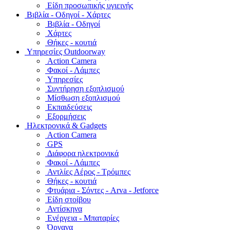
Είδη προσωπικής υγιεινής
Bιβλία - Οδηγοί - Χάρτες
Βιβλία - Οδηγοί
Χάρτες
Θήκες - κουτιά
Υπηρεσίες Outdoorway
Action Camera
Φακοί - Λάμπες
Υπηρεσίες
Συντήρηση εξοπλισμού
Μίσθωση εξοπλισμού
Εκπαιδεύσεις
Εξορμήσεις
Ηλεκτρονικά & Gadgets
Action Camera
GPS
Διάφορα ηλεκτρονικά
Φακοί - Λάμπες
Αντλίες Αέρος - Τρόμπες
Θήκες - κουτιά
Φτυάρια - Σόντες - Arva - Jetforce
Είδη στοίβου
Αντίσκηνα
Ενέργεια - Μπαταρίες
Όργανα