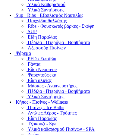
Υλικά Καθαρισμού
Υλικά Συντήρησης
Sup - Ribs - Εξοπλισμός Ναυτιλίας
Παιχνίδια θαλλάσης
Ribs - Φουσκωτές βάρκες - Σκάφη
SUP
Είδη Παραλίας
Πέδιλα - Πτερύγια - Βοηθήματα
Αξεσσούρ Πισίνων
Ψάρεμα
PFD / Σωσίβια
Γάντια
Είδη Neoprene
Ψαρεντούφεκα
Είδη αλιείας
Μάσκες - Αναπνευστήρες
Πέδιλα - Πτερύγια - Βοηθήματα
Υλικά Συντήρησης
Κήπος - Πισίνες - Wellness
Πισίνες - Ice Baths
Αντλίες Αέρος - Τρόμπες
Είδη Παραλίας
Τζακούζι - Spa
Υλικά καθαρισμού Πισίνων - SPA
Αιώρες