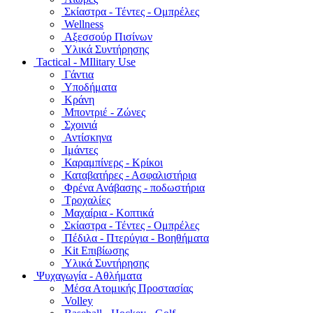
Σκίαστρα - Τέντες - Ομπρέλες
Wellness
Αξεσσούρ Πισίνων
Υλικά Συντήρησης
Tactical - MIlitary Use
Γάντια
Υποδήματα
Κράνη
Μποντριέ - Ζώνες
Σχοινιά
Αντίσκηνα
Ιμάντες
Καραμπίνερς - Κρίκοι
Καταβατήρες - Ασφαλιστήρια
Φρένα Ανάβασης - ποδωστήρια
Τροχαλίες
Μαχαίρια - Κοπτικά
Σκίαστρα - Τέντες - Ομπρέλες
Πέδιλα - Πτερύγια - Βοηθήματα
Kit Επιβίωσης
Υλικά Συντήρησης
Ψυχαγωγία - Αθλήματα
Μέσα Ατομικής Προστασίας
Volley