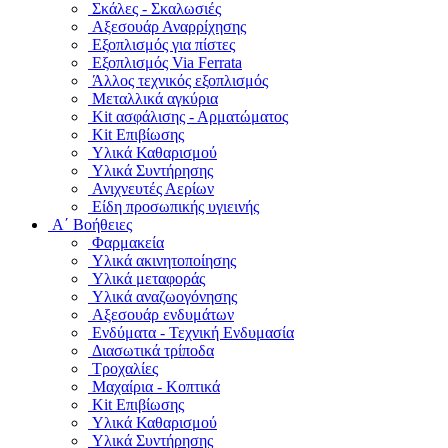
Σκάλες - Σκαλωσιές
Αξεσουάρ Αναρρίχησης
Εξοπλισμός για πίστες
Εξοπλισμός Via Ferrata
Άλλος τεχνικός εξοπλισμός
Μεταλλικά αγκύρια
Kit ασφάλισης - Αρματώματος
Kit Επιβίωσης
Υλικά Καθαρισμού
Υλικά Συντήρησης
Ανιχνευτές Αερίων
Είδη προσωπικής υγιεινής
Α΄ Βοήθειες
Φαρμακεία
Υλικά ακινητοποίησης
Υλικά μεταφοράς
Υλικά αναζωογόνησης
Αξεσουάρ ενδυμάτων
Ενδύματα - Τεχνική Ενδυμασία
Διασωτικά τρίποδα
Τροχαλίες
Μαχαίρια - Κοπτικά
Kit Επιβίωσης
Υλικά Καθαρισμού
Υλικά Συντήρησης