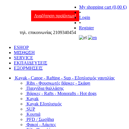
My shopping cart (0,00 €)
•
Αναζήτηση προϊόντων!
Login
•
Register
τηλ. επικοινωνίας 2109340454
ESHOP
ΜΙΣΘΩΣΗ
SERVICE
ΕΚΠΑΙΔΕΥΣΕΙΣ
ΕΞΟΡΜΗΣΕΙΣ
Kayak - Canoe - Rafting - Sup - Εξοπλισμός ναυτιλίας
Ribs - Φουσκωτές βάρκες - Σκάφη
Παιχνίδια θαλλάσης
Βάρκες - Rafts - Monorafts - Hot dogs
Kayak
Kayak Εξοπλισμός
SUP
Κουπιά
PFD / Σωσίβια
Φακοί - Λάμπες