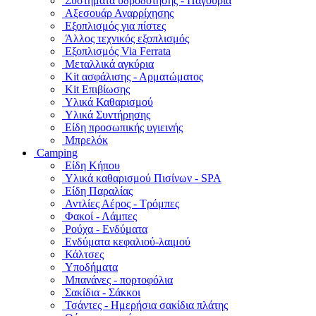
Συστήματα υδροδότησης - Παγούρια
Αξεσουάρ Αναρρίχησης
Εξοπλισμός για πίστες
Άλλος τεχνικός εξοπλισμός
Εξοπλισμός Via Ferrata
Μεταλλικά αγκύρια
Kit ασφάλισης - Αρματώματος
Kit Επιβίωσης
Υλικά Καθαρισμού
Υλικά Συντήρησης
Είδη προσωπικής υγιεινής
Μπρελόκ
Camping
Είδη Κήπου
Υλικά καθαρισμού Πισίνων - SPA
Είδη Παραλίας
Αντλίες Αέρος - Τρόμπες
Φακοί - Λάμπες
Ρούχα - Ενδύματα
Ενδύματα κεφαλιού-λαιμού
Κάλτσες
Υποδήματα
Μπανάνες - πορτοφόλια
Σακίδια - Σάκκοι
Τσάντες - Ημερήσια σακίδια πλάτης