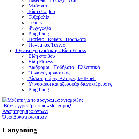
Baseball - Hockey - Golf
Μπάσκετ
Είδη στοίβου
Τοξοβολία
Tennis
Ψυχαγωγία
Ping Pong
Πατίνια - Rollers - Ποδήλατα
Πολεμικές Τέχνες
Όργανα γυμναστικής - Είδη Fitness
Είδη στοίβου
Είδη Fitness
Διάδρομοι - Ποδήλατα - Ελλειπτικά
Όργανα γυμναστικής
Δίσκοι-μπάρες-Αλτήρες-kettlebell
Υπνόσακοι και αξεσουάρ διανυκτέρευσης
Ping Pong
Κάνε εγγραφή στο newsletter μας!
Αναζήτηση προϊόντων!
Όροι Δραστηριοτήτων
Canyoning