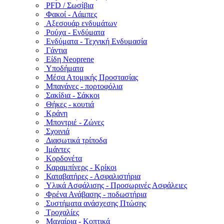
PFD / Σωσίβια
Φακοί - Λάμπες
Αξεσουάρ ενδυμάτων
Ρούχα - Ενδύματα
Ενδύματα - Τεχνική Ενδυμασία
Γάντια
Είδη Neoprene
Υποδήματα
Μέσα Ατομικής Προστασίας
Μπανάνες - πορτοφόλια
Σακίδια - Σάκκοι
Θήκες - κουτιά
Κράνη
Μποντριέ - Ζώνες
Σχοινιά
Διασωτικά τρίποδα
Ιμάντες
Κορδονέτα
Καραμπίνερς - Κρίκοι
Καταβατήρες - Ασφαλιστήρια
Υλικά Ασφάλισης - Προσωρινές Ασφάλειες
Φρένα Ανάβασης - ποδωστήρια
Συστήματα ανάσχεσης Πτώσης
Τροχαλίες
Μαχαίρια - Κοπτικά