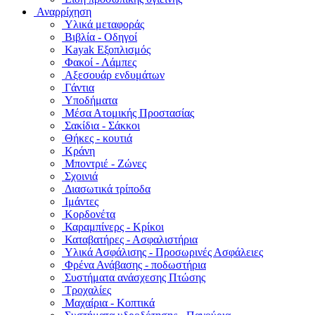
Αναρρίχηση
Υλικά μεταφοράς
Βιβλία - Οδηγοί
Kayak Εξοπλισμός
Φακοί - Λάμπες
Αξεσουάρ ενδυμάτων
Γάντια
Υποδήματα
Μέσα Ατομικής Προστασίας
Σακίδια - Σάκκοι
Θήκες - κουτιά
Κράνη
Μποντριέ - Ζώνες
Σχοινιά
Διασωτικά τρίποδα
Ιμάντες
Κορδονέτα
Καραμπίνερς - Κρίκοι
Καταβατήρες - Ασφαλιστήρια
Υλικά Ασφάλισης - Προσωρινές Ασφάλειες
Φρένα Ανάβασης - ποδωστήρια
Συστήματα ανάσχεσης Πτώσης
Τροχαλίες
Μαχαίρια - Κοπτικά