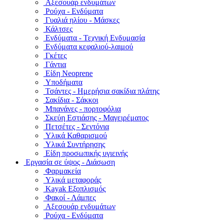
Αξεσουάρ ενδυμάτων
Ρούχα - Ενδύματα
Γυαλιά ηλίου - Μάσκες
Κάλτσες
Ενδύματα - Τεχνική Ενδυμασία
Ενδύματα κεφαλιού-λαιμού
Γκέτες
Γάντια
Είδη Neoprene
Υποδήματα
Τσάντες - Ημερήσια σακίδια πλάτης
Σακίδια - Σάκκοι
Μπανάνες - πορτοφόλια
Σκεύη Εστιάσης - Μαγειρέματος
Πετσέτες - Σεντόνια
Υλικά Καθαρισμού
Υλικά Συντήρησης
Είδη προσωπικής υγιεινής
Εργασία σε ύψος - Διάσωση
Φαρμακεία
Υλικά μεταφοράς
Kayak Εξοπλισμός
Φακοί - Λάμπες
Αξεσουάρ ενδυμάτων
Ρούχα - Ενδύματα