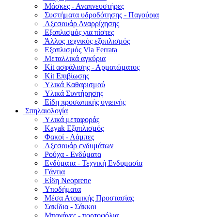
Μάσκες - Αναπνευστήρες
Συστήματα υδροδότησης - Παγούρια
Αξεσουάρ Αναρρίχησης
Εξοπλισμός για πίστες
Άλλος τεχνικός εξοπλισμός
Εξοπλισμός Via Ferrata
Μεταλλικά αγκύρια
Kit ασφάλισης - Αρματώματος
Kit Επιβίωσης
Υλικά Καθαρισμού
Υλικά Συντήρησης
Είδη προσωπικής υγιεινής
Σπηλαιολογία
Υλικά μεταφοράς
Kayak Εξοπλισμός
Φακοί - Λάμπες
Αξεσουάρ ενδυμάτων
Ρούχα - Ενδύματα
Ενδύματα - Τεχνική Ενδυμασία
Γάντια
Είδη Neoprene
Υποδήματα
Μέσα Ατομικής Προστασίας
Σακίδια - Σάκκοι
Μπανάνες - πορτοφόλια