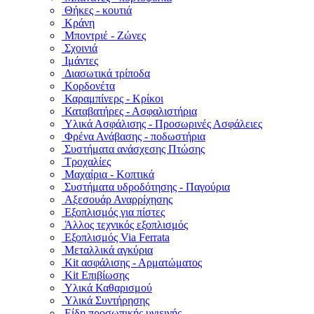
Θήκες - κουτιά
Κράνη
Μποντριέ - Ζώνες
Σχοινιά
Ιμάντες
Διασωτικά τρίποδα
Κορδονέτα
Καραμπίνερς - Κρίκοι
Καταβατήρες - Ασφαλιστήρια
Υλικά Ασφάλισης - Προσωρινές Ασφάλειες
Φρένα Ανάβασης - ποδωστήρια
Συστήματα ανάσχεσης Πτώσης
Τροχαλίες
Μαχαίρια - Κοπτικά
Συστήματα υδροδότησης - Παγούρια
Αξεσουάρ Αναρρίχησης
Εξοπλισμός για πίστες
Άλλος τεχνικός εξοπλισμός
Εξοπλισμός Via Ferrata
Μεταλλικά αγκύρια
Kit ασφάλισης - Αρματώματος
Kit Επιβίωσης
Υλικά Καθαρισμού
Υλικά Συντήρησης
Είδη προσωπικής υγιεινής