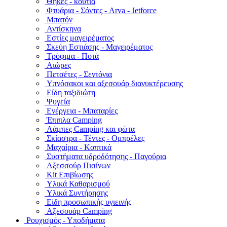
Θήκες - κουτιά
Φτυάρια - Σόντες - Arva - Jetforce
Μπατόν
Αντίσκηνα
Εστίες μαγειρέματος
Σκεύη Εστιάσης - Μαγειρέματος
Τρόφιμα - Ποτά
Αιώρες
Πετσέτες - Σεντόνια
Υπνόσακοι και αξεσουάρ διανυκτέρευσης
Είδη ταξιδιώτη
Ψυγεία
Ενέργεια - Μπαταρίες
Έπιπλα Camping
Λάμπες Camping και φώτα
Σκίαστρα - Τέντες - Ομπρέλες
Μαχαίρια - Κοπτικά
Συστήματα υδροδότησης - Παγούρια
Αξεσσούρ Πισίνων
Kit Επιβίωσης
Υλικά Καθαρισμού
Υλικά Συντήρησης
Είδη προσωπικής υγιεινής
Αξεσουάρ Camping
Ρουχισμός - Υποδήματα