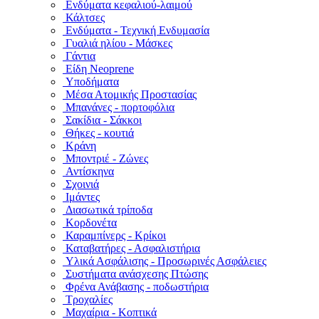
Ενδύματα κεφαλιού-λαιμού
Κάλτσες
Ενδύματα - Τεχνική Ενδυμασία
Γυαλιά ηλίου - Μάσκες
Γάντια
Είδη Neoprene
Υποδήματα
Μέσα Ατομικής Προστασίας
Μπανάνες - πορτοφόλια
Σακίδια - Σάκκοι
Θήκες - κουτιά
Κράνη
Μποντριέ - Ζώνες
Αντίσκηνα
Σχοινιά
Ιμάντες
Διασωτικά τρίποδα
Κορδονέτα
Καραμπίνερς - Κρίκοι
Καταβατήρες - Ασφαλιστήρια
Υλικά Ασφάλισης - Προσωρινές Ασφάλειες
Συστήματα ανάσχεσης Πτώσης
Φρένα Ανάβασης - ποδωστήρια
Τροχαλίες
Μαχαίρια - Κοπτικά