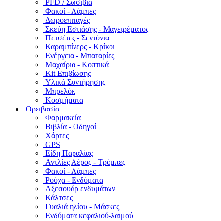
PFD / Σωσίβια
Φακοί - Λάμπες
Δωροεπιταγές
Σκεύη Εστιάσης - Μαγειρέματος
Πετσέτες - Σεντόνια
Καραμπίνερς - Κρίκοι
Ενέργεια - Μπαταρίες
Μαχαίρια - Κοπτικά
Kit Επιβίωσης
Υλικά Συντήρησης
Μπρελόκ
Κοσμήματα
Ορειβασία
Φαρμακεία
Βιβλία - Οδηγοί
Χάρτες
GPS
Είδη Παραλίας
Αντλίες Αέρος - Τρόμπες
Φακοί - Λάμπες
Ρούχα - Ενδύματα
Αξεσουάρ ενδυμάτων
Κάλτσες
Γυαλιά ηλίου - Μάσκες
Ενδύματα κεφαλιού-λαιμού