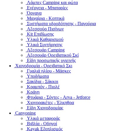
Λάμπες Camping και φώτα
Ενέργεια - Μπαταρίες
Όργανα
Μαχαίρια - Κοπτικά
Συστήματα υδροδότησης - Παγούρια
Αξεσσούρ Πισίνων
Kit Επιβίωσης
Υλικά Καθαρισμού
Υλικά Συντήρησης
Αξεσουάρ Camping
Αξεσουάρ Ορειβατικού Σκί
Είδη προσωπικής υγιεινής
Χιονοδρομία - Ορειβατικό Σκι
Γυαλιά ηλίου - Μάσκες
Υποδήματα
Σακίδια - Σάκκοι
Κραμπόν - Πιολέ
Κράνη
Φτυάρια - Σόντες - Arva - Jetforce
Χιονορακέτες - Έλκηθρα
Είδη Χιονοδρομίας
Canyoning
Υλικά μεταφοράς
Βιβλία - Οδηγοί
Kayak Εξοπλισμός