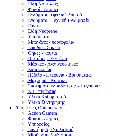
Είδη Ναυτιλίας
Φακοί - Λάμπες
Ενδύματα κεφαλιού-λαιμού
Ενδύματα - Τεχνική Ενδυμασία
Γάντια
Είδη Neoprene
Υποδήματα
Μπανάνες - πορτοφόλια
Σακίδια - Σάκκοι
Θήκες - κουτιά
Πετσέτες - Σεντόνια
Μάσκες - Αναπνευστήρες
Είδη αλιείας
Πέδιλα - Πτερύγια - Βοηθήματα
Μαχαίρια - Κοπτικά
Συστήματα υδροδότησης - Παγούρια
Kit Επιβίωσης
Υλικά Καθαρισμού
Υλικά Συντήρησης
Υπηρεσίες Outdoorway
Action Camera
Φακοί - Λάμπες
Υπηρεσίες
Συντήρηση εξοπλισμού
Μίσθωση εξοπλισμού