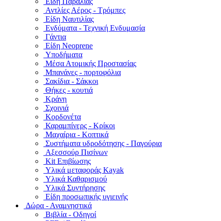
Είδη Παραλίας
Αντλίες Αέρος - Τρόμπες
Είδη Ναυτιλίας
Ενδύματα - Τεχνική Ενδυμασία
Γάντια
Είδη Neoprene
Υποδήματα
Μέσα Ατομικής Προστασίας
Μπανάνες - πορτοφόλια
Σακίδια - Σάκκοι
Θήκες - κουτιά
Κράνη
Σχοινιά
Κορδονέτα
Καραμπίνερς - Κρίκοι
Μαχαίρια - Κοπτικά
Συστήματα υδροδότησης - Παγούρια
Αξεσσούρ Πισίνων
Kit Επιβίωσης
Υλικά μεταφοράς Kayak
Υλικά Καθαρισμού
Υλικά Συντήρησης
Είδη προσωπικής υγιεινής
Δώρα - Αναμνηστικά
Βιβλία - Οδηγοί