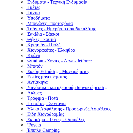
Ενδύματα - Τεχνική Ενδυμασία
Γκέτες
Γάντια
Υποδήματα
Μπανάνες - πορτοφόλια
Τσάντες - Ημερήσια σακίδια πλάτης
Σακίδια - Σάκκοι
Θήκες - κουτιά
Κραμπόν - Πιολέ
Χιονορακέτες - Έλκηθρα
Κράνη
Φτυάρια - Σόντες - Arva - Jetforce
Μπατόν
Σκεύη Εστιάσης - Μαγειρέματος
Εστίες μαγειρέματος
Αντίσκηνα
Υπνόσακοι και αξεσουάρ διανυκτέρευσης
Αιώρες
Τρόφιμα - Ποτά
Πετσέτες - Σεντόνια
Υλικά Ασφάλισης - Προσωρινές Ασφάλειες
Είδη Χιονοδρομίας
Σκίαστρα - Τέντες - Ομπρέλες
Ψυγεία
Έπιπλα Camping