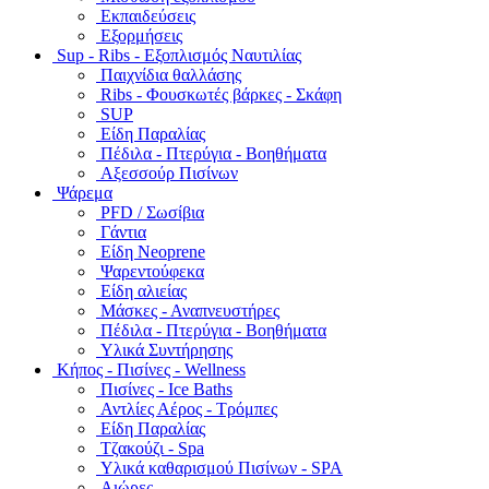
Εκπαιδεύσεις
Εξορμήσεις
Sup - Ribs - Εξοπλισμός Ναυτιλίας
Παιχνίδια θαλλάσης
Ribs - Φουσκωτές βάρκες - Σκάφη
SUP
Είδη Παραλίας
Πέδιλα - Πτερύγια - Βοηθήματα
Αξεσσούρ Πισίνων
Ψάρεμα
PFD / Σωσίβια
Γάντια
Είδη Neoprene
Ψαρεντούφεκα
Είδη αλιείας
Μάσκες - Αναπνευστήρες
Πέδιλα - Πτερύγια - Βοηθήματα
Υλικά Συντήρησης
Κήπος - Πισίνες - Wellness
Πισίνες - Ice Baths
Αντλίες Αέρος - Τρόμπες
Είδη Παραλίας
Τζακούζι - Spa
Υλικά καθαρισμού Πισίνων - SPA
Αιώρες