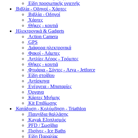
Είδη προσωπικής υγιεινής
Bιβλία - Οδηγοί - Χάρτες
Βιβλία - Οδηγοί
Χάρτες
Θήκες - κουτιά
Ηλεκτρονικά & Gadgets
Action Camera
GPS
Διάφορα ηλεκτρονικά
Φακοί - Λάμπες
Αντλίες Αέρος - Τρόμπες
Θήκες - κουτιά
Φτυάρια - Σόντες - Arva - Jetforce
Είδη στοίβου
Αντίσκηνα
Ενέργεια - Μπαταρίες
Όργανα
Κάρτες Μνήμης
Kit Επιβίωσης
Κατάδυση - Κολύμβηση - Triathlon
Παιχνίδια θαλλάσης
Kayak Εξοπλισμός
PFD / Σωσίβια
Πισίνες - Ice Baths
Είδη Παραλίας