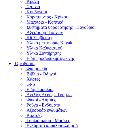
Κράνη
Σχοινιά
Κορδονέτα
Καραμπίνερς - Κρίκοι
Μαχαίρια - Κοπτικά
Συστήματα υδροδότησης - Παγούρια
Αξεσσούρ Πισίνων
Kit Επιβίωσης
Υλικά μεταφοράς Kayak
Υλικά Καθαρισμού
Υλικά Συντήρησης
Είδη προσωπικής υγιεινής
Ορειβασία
Φαρμακεία
Βιβλία - Οδηγοί
Χάρτες
GPS
Είδη Παραλίας
Αντλίες Αέρος - Τρόμπες
Φακοί - Λάμπες
Ρούχα - Ενδύματα
Αξεσουάρ ενδυμάτων
Κάλτσες
Γυαλιά ηλίου - Μάσκες
Ενδύματα κεφαλιού-λαιμού