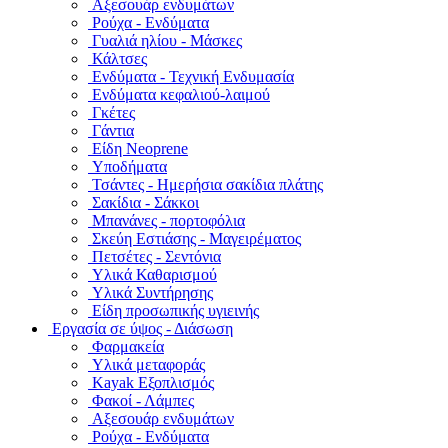
Αξεσουάρ ενδυμάτων
Ρούχα - Ενδύματα
Γυαλιά ηλίου - Μάσκες
Κάλτσες
Ενδύματα - Τεχνική Ενδυμασία
Ενδύματα κεφαλιού-λαιμού
Γκέτες
Γάντια
Είδη Neoprene
Υποδήματα
Τσάντες - Ημερήσια σακίδια πλάτης
Σακίδια - Σάκκοι
Μπανάνες - πορτοφόλια
Σκεύη Εστιάσης - Μαγειρέματος
Πετσέτες - Σεντόνια
Υλικά Καθαρισμού
Υλικά Συντήρησης
Είδη προσωπικής υγιεινής
Εργασία σε ύψος - Διάσωση
Φαρμακεία
Υλικά μεταφοράς
Kayak Εξοπλισμός
Φακοί - Λάμπες
Αξεσουάρ ενδυμάτων
Ρούχα - Ενδύματα