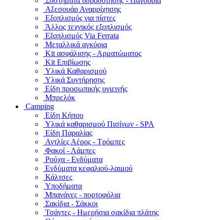
Συστήματα υδροδότησης - Παγούρια
Αξεσουάρ Αναρρίχησης
Εξοπλισμός για πίστες
Άλλος τεχνικός εξοπλισμός
Εξοπλισμός Via Ferrata
Μεταλλικά αγκύρια
Kit ασφάλισης - Αρματώματος
Kit Επιβίωσης
Υλικά Καθαρισμού
Υλικά Συντήρησης
Είδη προσωπικής υγιεινής
Μπρελόκ
Camping
Είδη Κήπου
Υλικά καθαρισμού Πισίνων - SPA
Είδη Παραλίας
Αντλίες Αέρος - Τρόμπες
Φακοί - Λάμπες
Ρούχα - Ενδύματα
Ενδύματα κεφαλιού-λαιμού
Κάλτσες
Υποδήματα
Μπανάνες - πορτοφόλια
Σακίδια - Σάκκοι
Τσάντες - Ημερήσια σακίδια πλάτης