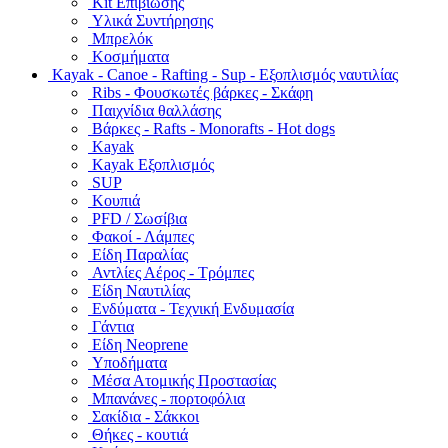
Kit Επιβίωσης
Υλικά Συντήρησης
Μπρελόκ
Κοσμήματα
Kayak - Canoe - Rafting - Sup - Εξοπλισμός ναυτιλίας
Ribs - Φουσκωτές βάρκες - Σκάφη
Παιχνίδια θαλλάσης
Βάρκες - Rafts - Monorafts - Hot dogs
Kayak
Kayak Εξοπλισμός
SUP
Κουπιά
PFD / Σωσίβια
Φακοί - Λάμπες
Είδη Παραλίας
Αντλίες Αέρος - Τρόμπες
Είδη Ναυτιλίας
Ενδύματα - Τεχνική Ενδυμασία
Γάντια
Είδη Neoprene
Υποδήματα
Μέσα Ατομικής Προστασίας
Μπανάνες - πορτοφόλια
Σακίδια - Σάκκοι
Θήκες - κουτιά