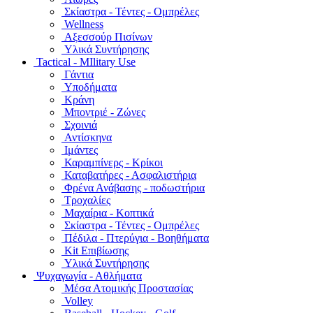
Σκίαστρα - Τέντες - Ομπρέλες
Wellness
Αξεσσούρ Πισίνων
Υλικά Συντήρησης
Tactical - MIlitary Use
Γάντια
Υποδήματα
Κράνη
Μποντριέ - Ζώνες
Σχοινιά
Αντίσκηνα
Ιμάντες
Καραμπίνερς - Κρίκοι
Καταβατήρες - Ασφαλιστήρια
Φρένα Ανάβασης - ποδωστήρια
Τροχαλίες
Μαχαίρια - Κοπτικά
Σκίαστρα - Τέντες - Ομπρέλες
Πέδιλα - Πτερύγια - Βοηθήματα
Kit Επιβίωσης
Υλικά Συντήρησης
Ψυχαγωγία - Αθλήματα
Μέσα Ατομικής Προστασίας
Volley