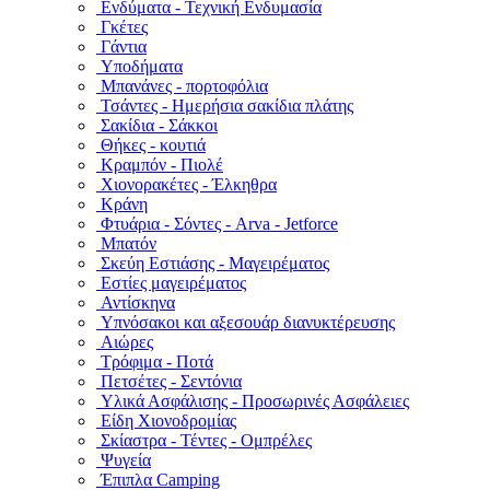
Ενδύματα - Τεχνική Ενδυμασία
Γκέτες
Γάντια
Υποδήματα
Μπανάνες - πορτοφόλια
Τσάντες - Ημερήσια σακίδια πλάτης
Σακίδια - Σάκκοι
Θήκες - κουτιά
Κραμπόν - Πιολέ
Χιονορακέτες - Έλκηθρα
Κράνη
Φτυάρια - Σόντες - Arva - Jetforce
Μπατόν
Σκεύη Εστιάσης - Μαγειρέματος
Εστίες μαγειρέματος
Αντίσκηνα
Υπνόσακοι και αξεσουάρ διανυκτέρευσης
Αιώρες
Τρόφιμα - Ποτά
Πετσέτες - Σεντόνια
Υλικά Ασφάλισης - Προσωρινές Ασφάλειες
Είδη Χιονοδρομίας
Σκίαστρα - Τέντες - Ομπρέλες
Ψυγεία
Έπιπλα Camping