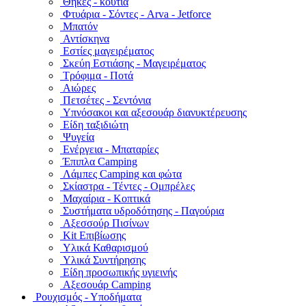
Θήκες - κουτιά
Φτυάρια - Σόντες - Arva - Jetforce
Μπατόν
Αντίσκηνα
Εστίες μαγειρέματος
Σκεύη Εστιάσης - Μαγειρέματος
Τρόφιμα - Ποτά
Αιώρες
Πετσέτες - Σεντόνια
Υπνόσακοι και αξεσουάρ διανυκτέρευσης
Είδη ταξιδιώτη
Ψυγεία
Ενέργεια - Μπαταρίες
Έπιπλα Camping
Λάμπες Camping και φώτα
Σκίαστρα - Τέντες - Ομπρέλες
Μαχαίρια - Κοπτικά
Συστήματα υδροδότησης - Παγούρια
Αξεσσούρ Πισίνων
Kit Επιβίωσης
Υλικά Καθαρισμού
Υλικά Συντήρησης
Είδη προσωπικής υγιεινής
Αξεσουάρ Camping
Ρουχισμός - Υποδήματα