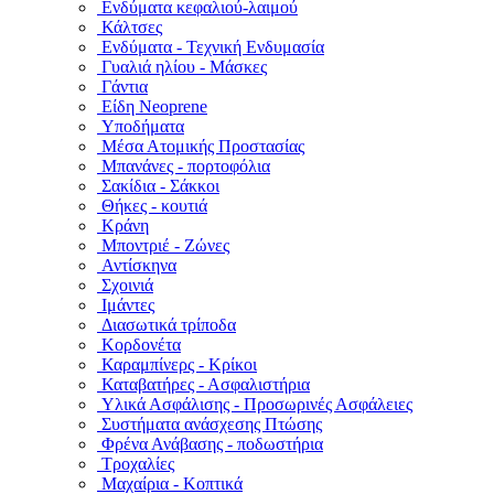
Ενδύματα κεφαλιού-λαιμού
Κάλτσες
Ενδύματα - Τεχνική Ενδυμασία
Γυαλιά ηλίου - Μάσκες
Γάντια
Είδη Neoprene
Υποδήματα
Μέσα Ατομικής Προστασίας
Μπανάνες - πορτοφόλια
Σακίδια - Σάκκοι
Θήκες - κουτιά
Κράνη
Μποντριέ - Ζώνες
Αντίσκηνα
Σχοινιά
Ιμάντες
Διασωτικά τρίποδα
Κορδονέτα
Καραμπίνερς - Κρίκοι
Καταβατήρες - Ασφαλιστήρια
Υλικά Ασφάλισης - Προσωρινές Ασφάλειες
Συστήματα ανάσχεσης Πτώσης
Φρένα Ανάβασης - ποδωστήρια
Τροχαλίες
Μαχαίρια - Κοπτικά