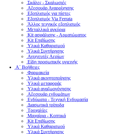
Σκάλες - Σκαλωσιές
Αξεσουάρ Αναρρίχησης
Εξοπλισμός για πίστες
Εξοπλισμός Via Ferrata
Άλλος τεχνικός εξοπλισμός
Μεταλλικά αγκύρια
Kit ασφάλισης - Αρματώματος
Kit Επιβίωσης
Υλικά Καθαρισμού
Υλικά Συντήρησης
Ανιχνευτές Αερίων
Είδη προσωπικής υγιεινής
Α΄ Βοήθειες
Φαρμακεία
Υλικά ακινητοποίησης
Υλικά μεταφοράς
Υλικά αναζωογόνησης
Αξεσουάρ ενδυμάτων
Ενδύματα - Τεχνική Ενδυμασία
Διασωτικά τρίποδα
Τροχαλίες
Μαχαίρια - Κοπτικά
Kit Επιβίωσης
Υλικά Καθαρισμού
Υλικά Συντήρησης