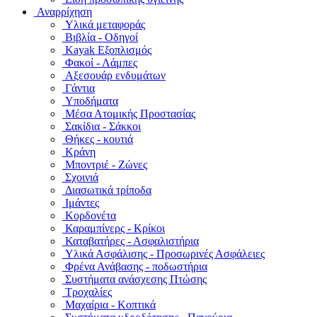
Αναρρίχηση
Υλικά μεταφοράς
Βιβλία - Οδηγοί
Kayak Εξοπλισμός
Φακοί - Λάμπες
Αξεσουάρ ενδυμάτων
Γάντια
Υποδήματα
Μέσα Ατομικής Προστασίας
Σακίδια - Σάκκοι
Θήκες - κουτιά
Κράνη
Μποντριέ - Ζώνες
Σχοινιά
Διασωτικά τρίποδα
Ιμάντες
Κορδονέτα
Καραμπίνερς - Κρίκοι
Καταβατήρες - Ασφαλιστήρια
Υλικά Ασφάλισης - Προσωρινές Ασφάλειες
Φρένα Ανάβασης - ποδωστήρια
Συστήματα ανάσχεσης Πτώσης
Τροχαλίες
Μαχαίρια - Κοπτικά