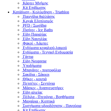
Κάρτες Μνήμης
Kit Επιβίωσης
Κατάδυση - Κολύμβηση - Triathlon
Παιχνίδια θαλλάσης
Kayak Εξοπλισμός
PFD / Σωσίβια
Πισίνες - Ice Baths
Είδη Παραλίας
Είδη Ναυτιλίας
Φακοί - Λάμπες
Ενδύματα κεφαλιού-λαιμού
Ενδύματα - Τεχνική Ενδυμασία
Γάντια
Είδη Neoprene
Υποδήματα
Μπανάνες - πορτοφόλια
Σακίδια - Σάκκοι
Θήκες - κουτιά
Πετσέτες - Σεντόνια
Μάσκες - Αναπνευστήρες
Είδη αλιείας
Πέδιλα - Πτερύγια - Βοηθήματα
Μαχαίρια - Κοπτικά
Συστήματα υδροδότησης - Παγούρια
Kit Επιβίωσης