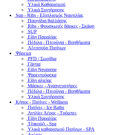
Υλικά Καθαρισμού
Υλικά Συντήρησης
Sup - Ribs - Εξοπλισμός Ναυτιλίας
Παιχνίδια θαλλάσης
Ribs - Φουσκωτές βάρκες - Σκάφη
SUP
Είδη Παραλίας
Πέδιλα - Πτερύγια - Βοηθήματα
Αξεσσούρ Πισίνων
Ψάρεμα
PFD / Σωσίβια
Γάντια
Είδη Neoprene
Ψαρεντούφεκα
Είδη αλιείας
Μάσκες - Αναπνευστήρες
Πέδιλα - Πτερύγια - Βοηθήματα
Υλικά Συντήρησης
Κήπος - Πισίνες - Wellness
Πισίνες - Ice Baths
Αντλίες Αέρος - Τρόμπες
Είδη Παραλίας
Τζακούζι - Spa
Υλικά καθαρισμού Πισίνων - SPA
Αιώρες