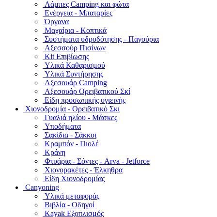
Λάμπες Camping και φώτα
Ενέργεια - Μπαταρίες
Όργανα
Μαχαίρια - Κοπτικά
Συστήματα υδροδότησης - Παγούρια
Αξεσσούρ Πισίνων
Kit Επιβίωσης
Υλικά Καθαρισμού
Υλικά Συντήρησης
Αξεσουάρ Camping
Αξεσουάρ Ορειβατικού Σκί
Είδη προσωπικής υγιεινής
Χιονοδρομία - Ορειβατικό Σκι
Γυαλιά ηλίου - Μάσκες
Υποδήματα
Σακίδια - Σάκκοι
Κραμπόν - Πιολέ
Κράνη
Φτυάρια - Σόντες - Arva - Jetforce
Χιονορακέτες - Έλκηθρα
Είδη Χιονοδρομίας
Canyoning
Υλικά μεταφοράς
Βιβλία - Οδηγοί
Kayak Εξοπλισμός