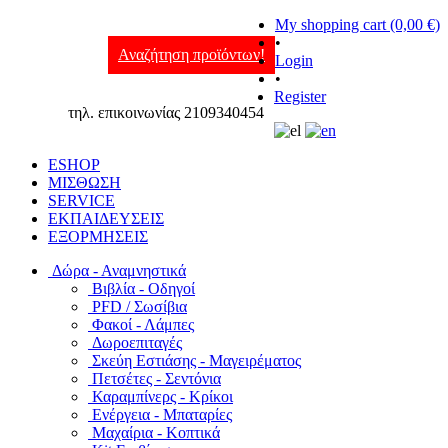
My shopping cart (0,00 €)
•
Αναζήτηση προϊόντων!
Login
•
Register
τηλ. επικοινωνίας 2109340454
ESHOP
ΜΙΣΘΩΣΗ
SERVICE
ΕΚΠΑΙΔΕΥΣΕΙΣ
ΕΞΟΡΜΗΣΕΙΣ
Δώρα - Αναμνηστικά
Βιβλία - Οδηγοί
PFD / Σωσίβια
Φακοί - Λάμπες
Δωροεπιταγές
Σκεύη Εστιάσης - Μαγειρέματος
Πετσέτες - Σεντόνια
Καραμπίνερς - Κρίκοι
Ενέργεια - Μπαταρίες
Μαχαίρια - Κοπτικά