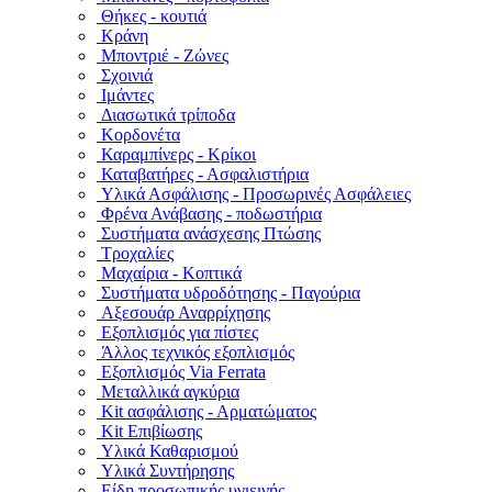
Θήκες - κουτιά
Κράνη
Μποντριέ - Ζώνες
Σχοινιά
Ιμάντες
Διασωτικά τρίποδα
Κορδονέτα
Καραμπίνερς - Κρίκοι
Καταβατήρες - Ασφαλιστήρια
Υλικά Ασφάλισης - Προσωρινές Ασφάλειες
Φρένα Ανάβασης - ποδωστήρια
Συστήματα ανάσχεσης Πτώσης
Τροχαλίες
Μαχαίρια - Κοπτικά
Συστήματα υδροδότησης - Παγούρια
Αξεσουάρ Αναρρίχησης
Εξοπλισμός για πίστες
Άλλος τεχνικός εξοπλισμός
Εξοπλισμός Via Ferrata
Μεταλλικά αγκύρια
Kit ασφάλισης - Αρματώματος
Kit Επιβίωσης
Υλικά Καθαρισμού
Υλικά Συντήρησης
Είδη προσωπικής υγιεινής