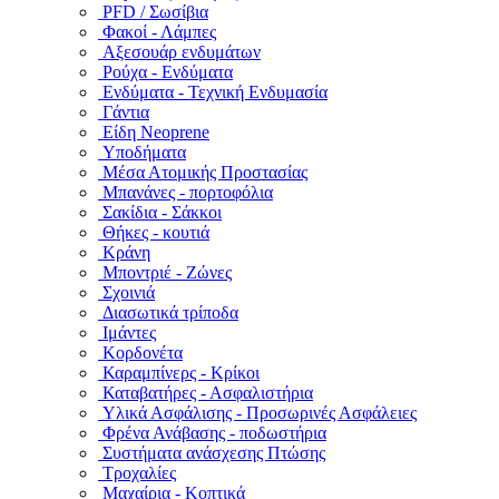
PFD / Σωσίβια
Φακοί - Λάμπες
Αξεσουάρ ενδυμάτων
Ρούχα - Ενδύματα
Ενδύματα - Τεχνική Ενδυμασία
Γάντια
Είδη Neoprene
Υποδήματα
Μέσα Ατομικής Προστασίας
Μπανάνες - πορτοφόλια
Σακίδια - Σάκκοι
Θήκες - κουτιά
Κράνη
Μποντριέ - Ζώνες
Σχοινιά
Διασωτικά τρίποδα
Ιμάντες
Κορδονέτα
Καραμπίνερς - Κρίκοι
Καταβατήρες - Ασφαλιστήρια
Υλικά Ασφάλισης - Προσωρινές Ασφάλειες
Φρένα Ανάβασης - ποδωστήρια
Συστήματα ανάσχεσης Πτώσης
Τροχαλίες
Μαχαίρια - Κοπτικά