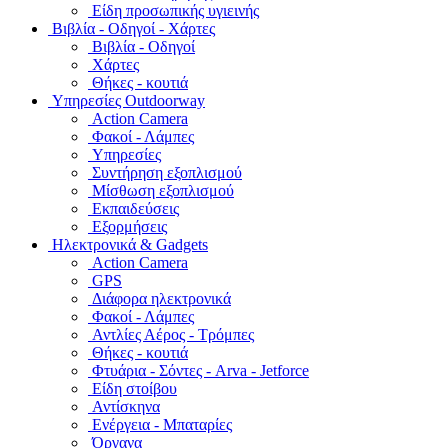
Είδη προσωπικής υγιεινής
Bιβλία - Οδηγοί - Χάρτες
Βιβλία - Οδηγοί
Χάρτες
Θήκες - κουτιά
Υπηρεσίες Outdoorway
Action Camera
Φακοί - Λάμπες
Υπηρεσίες
Συντήρηση εξοπλισμού
Μίσθωση εξοπλισμού
Εκπαιδεύσεις
Εξορμήσεις
Ηλεκτρονικά & Gadgets
Action Camera
GPS
Διάφορα ηλεκτρονικά
Φακοί - Λάμπες
Αντλίες Αέρος - Τρόμπες
Θήκες - κουτιά
Φτυάρια - Σόντες - Arva - Jetforce
Είδη στοίβου
Αντίσκηνα
Ενέργεια - Μπαταρίες
Όργανα