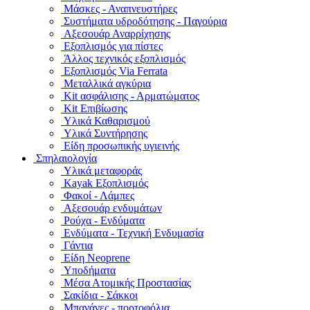
Μάσκες - Αναπνευστήρες
Συστήματα υδροδότησης - Παγούρια
Αξεσουάρ Αναρρίχησης
Εξοπλισμός για πίστες
Άλλος τεχνικός εξοπλισμός
Εξοπλισμός Via Ferrata
Μεταλλικά αγκύρια
Kit ασφάλισης - Αρματώματος
Kit Επιβίωσης
Υλικά Καθαρισμού
Υλικά Συντήρησης
Είδη προσωπικής υγιεινής
Σπηλαιολογία
Υλικά μεταφοράς
Kayak Εξοπλισμός
Φακοί - Λάμπες
Αξεσουάρ ενδυμάτων
Ρούχα - Ενδύματα
Ενδύματα - Τεχνική Ενδυμασία
Γάντια
Είδη Neoprene
Υποδήματα
Μέσα Ατομικής Προστασίας
Σακίδια - Σάκκοι
Μπανάνες - πορτοφόλια