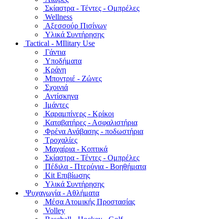
Σκίαστρα - Τέντες - Ομπρέλες
Wellness
Αξεσσούρ Πισίνων
Υλικά Συντήρησης
Tactical - MIlitary Use
Γάντια
Υποδήματα
Κράνη
Μποντριέ - Ζώνες
Σχοινιά
Αντίσκηνα
Ιμάντες
Καραμπίνερς - Κρίκοι
Καταβατήρες - Ασφαλιστήρια
Φρένα Ανάβασης - ποδωστήρια
Τροχαλίες
Μαχαίρια - Κοπτικά
Σκίαστρα - Τέντες - Ομπρέλες
Πέδιλα - Πτερύγια - Βοηθήματα
Kit Επιβίωσης
Υλικά Συντήρησης
Ψυχαγωγία - Αθλήματα
Μέσα Ατομικής Προστασίας
Volley