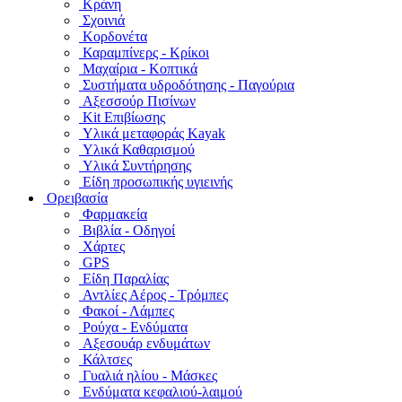
Κράνη
Σχοινιά
Κορδονέτα
Καραμπίνερς - Κρίκοι
Μαχαίρια - Κοπτικά
Συστήματα υδροδότησης - Παγούρια
Αξεσσούρ Πισίνων
Kit Επιβίωσης
Υλικά μεταφοράς Kayak
Υλικά Καθαρισμού
Υλικά Συντήρησης
Είδη προσωπικής υγιεινής
Ορειβασία
Φαρμακεία
Βιβλία - Οδηγοί
Χάρτες
GPS
Είδη Παραλίας
Αντλίες Αέρος - Τρόμπες
Φακοί - Λάμπες
Ρούχα - Ενδύματα
Αξεσουάρ ενδυμάτων
Κάλτσες
Γυαλιά ηλίου - Μάσκες
Ενδύματα κεφαλιού-λαιμού