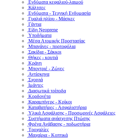
Ενδύματα κεφαλιού-λαιμού
Κάλτσες
Ενδύματα - Τεχνική Ενδυμασία
Γυαλιά ηλίου - Μάσκες
Γάντια
Είδη Neoprene
Υποδήματα
Μέσα Ατομικής Προστασίας
Μπανάνες - πορτοφόλια
Σακίδια - Σάκκοι
Θήκες - κουτιά
Κράνη
Μποντριέ - Ζώνες
Αντίσκηνα
Σχοινιά
Ιμάντες
Διασωτικά τρίποδα
Κορδονέτα
Καραμπίνερς - Κρίκοι
Καταβατήρες - Ασφαλιστήρια
Υλικά Ασφάλισης - Προσωρινές Ασφάλειες
Συστήματα ανάσχεσης Πτώσης
Φρένα Ανάβασης - ποδωστήρια
Τροχαλίες
Μαχαίρια - Κοπτικά