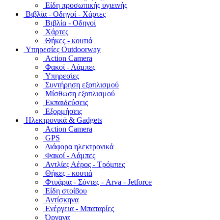
Είδη προσωπικής υγιεινής
Bιβλία - Οδηγοί - Χάρτες
Βιβλία - Οδηγοί
Χάρτες
Θήκες - κουτιά
Υπηρεσίες Outdoorway
Action Camera
Φακοί - Λάμπες
Υπηρεσίες
Συντήρηση εξοπλισμού
Μίσθωση εξοπλισμού
Εκπαιδεύσεις
Εξορμήσεις
Ηλεκτρονικά & Gadgets
Action Camera
GPS
Διάφορα ηλεκτρονικά
Φακοί - Λάμπες
Αντλίες Αέρος - Τρόμπες
Θήκες - κουτιά
Φτυάρια - Σόντες - Arva - Jetforce
Είδη στοίβου
Αντίσκηνα
Ενέργεια - Μπαταρίες
Όργανα