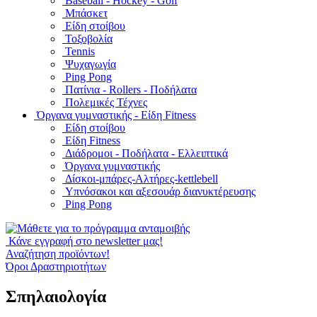
Baseball - Hockey - Golf
Μπάσκετ
Είδη στοίβου
Τοξοβολία
Tennis
Ψυχαγωγία
Ping Pong
Πατίνια - Rollers - Ποδήλατα
Πολεμικές Τέχνες
Όργανα γυμναστικής - Είδη Fitness
Είδη στοίβου
Είδη Fitness
Διάδρομοι - Ποδήλατα - Ελλειπτικά
Όργανα γυμναστικής
Δίσκοι-μπάρες-Αλτήρες-kettlebell
Υπνόσακοι και αξεσουάρ διανυκτέρευσης
Ping Pong
Κάνε εγγραφή στο newsletter μας!
Αναζήτηση προϊόντων!
Όροι Δραστηριοτήτων
Σπηλαιολογία