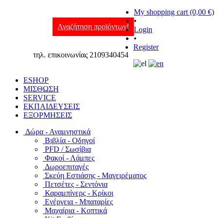
My shopping cart (0,00 €)
•
Αναζήτηση προϊόντων!
Login
•
Register
τηλ. επικοινωνίας 2109340454
ESHOP
ΜΙΣΘΩΣΗ
SERVICE
ΕΚΠΑΙΔΕΥΣΕΙΣ
ΕΞΟΡΜΗΣΕΙΣ
Δώρα - Αναμνηστικά
Βιβλία - Οδηγοί
PFD / Σωσίβια
Φακοί - Λάμπες
Δωροεπιταγές
Σκεύη Εστιάσης - Μαγειρέματος
Πετσέτες - Σεντόνια
Καραμπίνερς - Κρίκοι
Ενέργεια - Μπαταρίες
Μαχαίρια - Κοπτικά