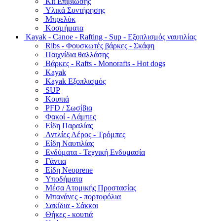
Kit Επιβίωσης
Υλικά Συντήρησης
Μπρελόκ
Κοσμήματα
Kayak - Canoe - Rafting - Sup - Εξοπλισμός ναυτιλίας
Ribs - Φουσκωτές βάρκες - Σκάφη
Παιχνίδια θαλλάσης
Βάρκες - Rafts - Monorafts - Hot dogs
Kayak
Kayak Εξοπλισμός
SUP
Κουπιά
PFD / Σωσίβια
Φακοί - Λάμπες
Είδη Παραλίας
Αντλίες Αέρος - Τρόμπες
Είδη Ναυτιλίας
Ενδύματα - Τεχνική Ενδυμασία
Γάντια
Είδη Neoprene
Υποδήματα
Μέσα Ατομικής Προστασίας
Μπανάνες - πορτοφόλια
Σακίδια - Σάκκοι
Θήκες - κουτιά