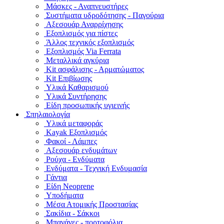
Μάσκες - Αναπνευστήρες
Συστήματα υδροδότησης - Παγούρια
Αξεσουάρ Αναρρίχησης
Εξοπλισμός για πίστες
Άλλος τεχνικός εξοπλισμός
Εξοπλισμός Via Ferrata
Μεταλλικά αγκύρια
Kit ασφάλισης - Αρματώματος
Kit Επιβίωσης
Υλικά Καθαρισμού
Υλικά Συντήρησης
Είδη προσωπικής υγιεινής
Σπηλαιολογία
Υλικά μεταφοράς
Kayak Εξοπλισμός
Φακοί - Λάμπες
Αξεσουάρ ενδυμάτων
Ρούχα - Ενδύματα
Ενδύματα - Τεχνική Ενδυμασία
Γάντια
Είδη Neoprene
Υποδήματα
Μέσα Ατομικής Προστασίας
Σακίδια - Σάκκοι
Μπανάνες - πορτοφόλια