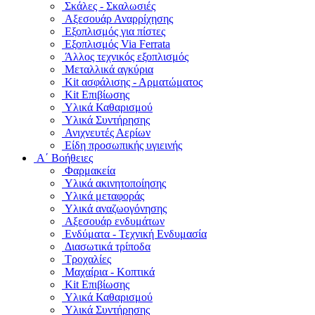
Σκάλες - Σκαλωσιές
Αξεσουάρ Αναρρίχησης
Εξοπλισμός για πίστες
Εξοπλισμός Via Ferrata
Άλλος τεχνικός εξοπλισμός
Μεταλλικά αγκύρια
Kit ασφάλισης - Αρματώματος
Kit Επιβίωσης
Υλικά Καθαρισμού
Υλικά Συντήρησης
Ανιχνευτές Αερίων
Είδη προσωπικής υγιεινής
Α΄ Βοήθειες
Φαρμακεία
Υλικά ακινητοποίησης
Υλικά μεταφοράς
Υλικά αναζωογόνησης
Αξεσουάρ ενδυμάτων
Ενδύματα - Τεχνική Ενδυμασία
Διασωτικά τρίποδα
Τροχαλίες
Μαχαίρια - Κοπτικά
Kit Επιβίωσης
Υλικά Καθαρισμού
Υλικά Συντήρησης