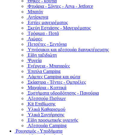
Θήκες - κουτιά
Φτυάρια - Σόντες - Arva - Jetforce
Μπατόν
Αντίσκηνα
Εστίες μαγειρέματος
Σκεύη Εστιάσης - Μαγειρέματος
Τρόφιμα - Ποτά
Αιώρες
Πετσέτες - Σεντόνια
Υπνόσακοι και αξεσουάρ διανυκτέρευσης
Είδη ταξιδιώτη
Ψυγεία
Ενέργεια - Μπαταρίες
Έπιπλα Camping
Λάμπες Camping και φώτα
Σκίαστρα - Τέντες - Ομπρέλες
Μαχαίρια - Κοπτικά
Συστήματα υδροδότησης - Παγούρια
Αξεσσούρ Πισίνων
Kit Επιβίωσης
Υλικά Καθαρισμού
Υλικά Συντήρησης
Είδη προσωπικής υγιεινής
Αξεσουάρ Camping
Ρουχισμός - Υποδήματα