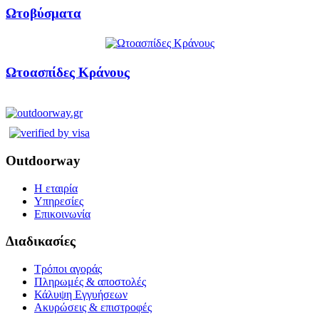
Ωτοβύσματα
Ωτοασπίδες Κράνους
Outdoorway
Η εταιρία
Υπηρεσίες
Επικοινωνία
Διαδικασίες
Τρόποι αγοράς
Πληρωμές & αποστολές
Κάλυψη Εγγυήσεων
Ακυρώσεις & επιστροφές