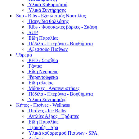
Υλικά Καθαρισμού
Υλικά Συντήρησης
Sup - Ribs - Εξοπλισμός Ναυτιλίας
Παιχνίδια θαλλάσης
Ribs - Φουσκωτές βάρκες - Σκάφη
SUP
Είδη Παραλίας
Πέδιλα - Πτερύγια - Βοηθήματα
Αξεσσούρ Πισίνων
Ψάρεμα
PFD / Σωσίβια
Γάντια
Είδη Neoprene
Ψαρεντούφεκα
Είδη αλιείας
Μάσκες - Αναπνευστήρες
Πέδιλα - Πτερύγια - Βοηθήματα
Υλικά Συντήρησης
Κήπος - Πισίνες - Wellness
Πισίνες - Ice Baths
Αντλίες Αέρος - Τρόμπες
Είδη Παραλίας
Τζακούζι - Spa
Υλικά καθαρισμού Πισίνων - SPA
Αιώρες