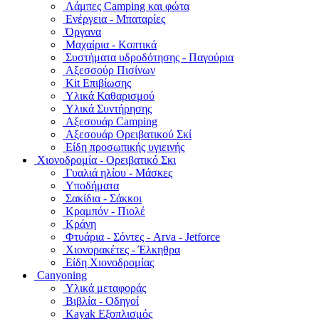
Λάμπες Camping και φώτα
Ενέργεια - Μπαταρίες
Όργανα
Μαχαίρια - Κοπτικά
Συστήματα υδροδότησης - Παγούρια
Αξεσσούρ Πισίνων
Kit Επιβίωσης
Υλικά Καθαρισμού
Υλικά Συντήρησης
Αξεσουάρ Camping
Αξεσουάρ Ορειβατικού Σκί
Είδη προσωπικής υγιεινής
Χιονοδρομία - Ορειβατικό Σκι
Γυαλιά ηλίου - Μάσκες
Υποδήματα
Σακίδια - Σάκκοι
Κραμπόν - Πιολέ
Κράνη
Φτυάρια - Σόντες - Arva - Jetforce
Χιονορακέτες - Έλκηθρα
Είδη Χιονοδρομίας
Canyoning
Υλικά μεταφοράς
Βιβλία - Οδηγοί
Kayak Εξοπλισμός