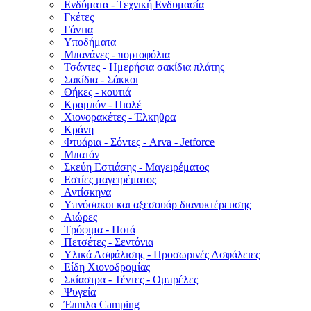
Ενδύματα - Τεχνική Ενδυμασία
Γκέτες
Γάντια
Υποδήματα
Μπανάνες - πορτοφόλια
Τσάντες - Ημερήσια σακίδια πλάτης
Σακίδια - Σάκκοι
Θήκες - κουτιά
Κραμπόν - Πιολέ
Χιονορακέτες - Έλκηθρα
Κράνη
Φτυάρια - Σόντες - Arva - Jetforce
Μπατόν
Σκεύη Εστιάσης - Μαγειρέματος
Εστίες μαγειρέματος
Αντίσκηνα
Υπνόσακοι και αξεσουάρ διανυκτέρευσης
Αιώρες
Τρόφιμα - Ποτά
Πετσέτες - Σεντόνια
Υλικά Ασφάλισης - Προσωρινές Ασφάλειες
Είδη Χιονοδρομίας
Σκίαστρα - Τέντες - Ομπρέλες
Ψυγεία
Έπιπλα Camping