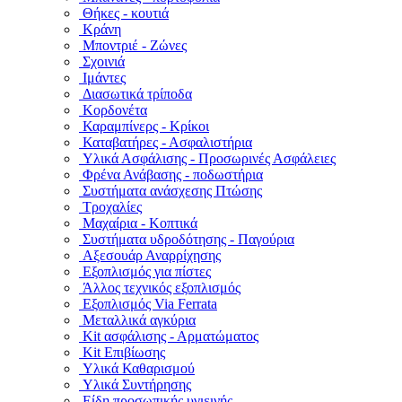
Θήκες - κουτιά
Κράνη
Μποντριέ - Ζώνες
Σχοινιά
Ιμάντες
Διασωτικά τρίποδα
Κορδονέτα
Καραμπίνερς - Κρίκοι
Καταβατήρες - Ασφαλιστήρια
Υλικά Ασφάλισης - Προσωρινές Ασφάλειες
Φρένα Ανάβασης - ποδωστήρια
Συστήματα ανάσχεσης Πτώσης
Τροχαλίες
Μαχαίρια - Κοπτικά
Συστήματα υδροδότησης - Παγούρια
Αξεσουάρ Αναρρίχησης
Εξοπλισμός για πίστες
Άλλος τεχνικός εξοπλισμός
Εξοπλισμός Via Ferrata
Μεταλλικά αγκύρια
Kit ασφάλισης - Αρματώματος
Kit Επιβίωσης
Υλικά Καθαρισμού
Υλικά Συντήρησης
Είδη προσωπικής υγιεινής