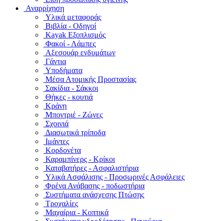
Αναρρίχηση
Υλικά μεταφοράς
Βιβλία - Οδηγοί
Kayak Εξοπλισμός
Φακοί - Λάμπες
Αξεσουάρ ενδυμάτων
Γάντια
Υποδήματα
Μέσα Ατομικής Προστασίας
Σακίδια - Σάκκοι
Θήκες - κουτιά
Κράνη
Μποντριέ - Ζώνες
Σχοινιά
Διασωτικά τρίποδα
Ιμάντες
Κορδονέτα
Καραμπίνερς - Κρίκοι
Καταβατήρες - Ασφαλιστήρια
Υλικά Ασφάλισης - Προσωρινές Ασφάλειες
Φρένα Ανάβασης - ποδωστήρια
Συστήματα ανάσχεσης Πτώσης
Τροχαλίες
Μαχαίρια - Κοπτικά