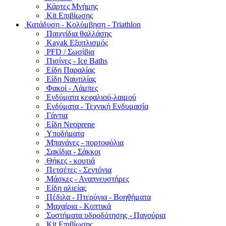
Κάρτες Μνήμης
Kit Επιβίωσης
Κατάδυση - Κολύμβηση - Triathlon
Παιχνίδια θαλλάσης
Kayak Εξοπλισμός
PFD / Σωσίβια
Πισίνες - Ice Baths
Είδη Παραλίας
Είδη Ναυτιλίας
Φακοί - Λάμπες
Ενδύματα κεφαλιού-λαιμού
Ενδύματα - Τεχνική Ενδυμασία
Γάντια
Είδη Neoprene
Υποδήματα
Μπανάνες - πορτοφόλια
Σακίδια - Σάκκοι
Θήκες - κουτιά
Πετσέτες - Σεντόνια
Μάσκες - Αναπνευστήρες
Είδη αλιείας
Πέδιλα - Πτερύγια - Βοηθήματα
Μαχαίρια - Κοπτικά
Συστήματα υδροδότησης - Παγούρια
Kit Επιβίωσης