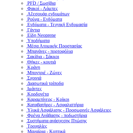
PFD / Σωσίβια
Φακοί - Λάμπες
Αξεσουάρ ενδυμάτων
Ρούχα - Ενδύματα
Ενδύματα - Τεχνική Ενδυμασία
Γάντια
Είδη Neoprene
Υποδήματα
Μέσα Ατομικής Προστασίας
Μπανάνες - πορτοφόλια
Σακίδια - Σάκκοι
Θήκες - κουτιά
Κράνη
Μποντριέ - Ζώνες
Σχοινιά
Διασωτικά τρίποδα
Ιμάντες
Κορδονέτα
Καραμπίνερς - Κρίκοι
Καταβατήρες - Ασφαλιστήρια
Υλικά Ασφάλισης - Προσωρινές Ασφάλειες
Φρένα Ανάβασης - ποδωστήρια
Συστήματα ανάσχεσης Πτώσης
Τροχαλίες
Μαχαίρια - Κοπτικά