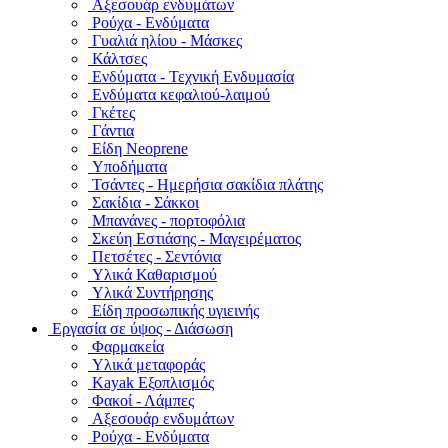
Αξεσουάρ ενδυμάτων
Ρούχα - Ενδύματα
Γυαλιά ηλίου - Μάσκες
Κάλτσες
Ενδύματα - Τεχνική Ενδυμασία
Ενδύματα κεφαλιού-λαιμού
Γκέτες
Γάντια
Είδη Neoprene
Υποδήματα
Τσάντες - Ημερήσια σακίδια πλάτης
Σακίδια - Σάκκοι
Μπανάνες - πορτοφόλια
Σκεύη Εστιάσης - Μαγειρέματος
Πετσέτες - Σεντόνια
Υλικά Καθαρισμού
Υλικά Συντήρησης
Είδη προσωπικής υγιεινής
Εργασία σε ύψος - Διάσωση
Φαρμακεία
Υλικά μεταφοράς
Kayak Εξοπλισμός
Φακοί - Λάμπες
Αξεσουάρ ενδυμάτων
Ρούχα - Ενδύματα