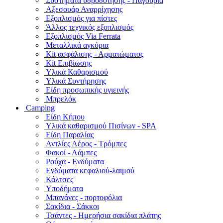
Συστήματα υδροδότησης - Παγούρια
Αξεσουάρ Αναρρίχησης
Εξοπλισμός για πίστες
Άλλος τεχνικός εξοπλισμός
Εξοπλισμός Via Ferrata
Μεταλλικά αγκύρια
Kit ασφάλισης - Αρματώματος
Kit Επιβίωσης
Υλικά Καθαρισμού
Υλικά Συντήρησης
Είδη προσωπικής υγιεινής
Μπρελόκ
Camping
Είδη Κήπου
Υλικά καθαρισμού Πισίνων - SPA
Είδη Παραλίας
Αντλίες Αέρος - Τρόμπες
Φακοί - Λάμπες
Ρούχα - Ενδύματα
Ενδύματα κεφαλιού-λαιμού
Κάλτσες
Υποδήματα
Μπανάνες - πορτοφόλια
Σακίδια - Σάκκοι
Τσάντες - Ημερήσια σακίδια πλάτης