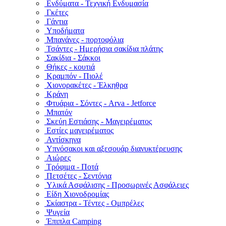
Ενδύματα - Τεχνική Ενδυμασία
Γκέτες
Γάντια
Υποδήματα
Μπανάνες - πορτοφόλια
Τσάντες - Ημερήσια σακίδια πλάτης
Σακίδια - Σάκκοι
Θήκες - κουτιά
Κραμπόν - Πιολέ
Χιονορακέτες - Έλκηθρα
Κράνη
Φτυάρια - Σόντες - Arva - Jetforce
Μπατόν
Σκεύη Εστιάσης - Μαγειρέματος
Εστίες μαγειρέματος
Αντίσκηνα
Υπνόσακοι και αξεσουάρ διανυκτέρευσης
Αιώρες
Τρόφιμα - Ποτά
Πετσέτες - Σεντόνια
Υλικά Ασφάλισης - Προσωρινές Ασφάλειες
Είδη Χιονοδρομίας
Σκίαστρα - Τέντες - Ομπρέλες
Ψυγεία
Έπιπλα Camping