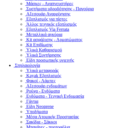
Μάσκες - Αναπνευστήρες
Συστήματα υδροδότησης - Παγούρια
Αξεσουάρ Αναρρίχησης
Εξοπλισμός για πίστες
Άλλος τεχνικός εξοπλισμός
Εξοπλισμός Via Ferrata
Μεταλλικά αγκύρια
Kit ασφάλισης - Αρματώματος
Kit Επιβίωσης
Υλικά Καθαρισμού
Υλικά Συντήρησης
Είδη προσωπικής υγιεινής
Σπηλαιολογία
Υλικά μεταφοράς
Kayak Εξοπλισμός
Φακοί - Λάμπες
Αξεσουάρ ενδυμάτων
Ρούχα - Ενδύματα
Ενδύματα - Τεχνική Ενδυμασία
Γάντια
Είδη Neoprene
Υποδήματα
Μέσα Ατομικής Προστασίας
Σακίδια - Σάκκοι
Μπανάνες - πορτοφόλια