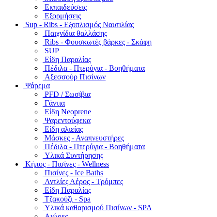
Εκπαιδεύσεις
Εξορμήσεις
Sup - Ribs - Εξοπλισμός Ναυτιλίας
Παιχνίδια θαλλάσης
Ribs - Φουσκωτές βάρκες - Σκάφη
SUP
Είδη Παραλίας
Πέδιλα - Πτερύγια - Βοηθήματα
Αξεσσούρ Πισίνων
Ψάρεμα
PFD / Σωσίβια
Γάντια
Είδη Neoprene
Ψαρεντούφεκα
Είδη αλιείας
Μάσκες - Αναπνευστήρες
Πέδιλα - Πτερύγια - Βοηθήματα
Υλικά Συντήρησης
Κήπος - Πισίνες - Wellness
Πισίνες - Ice Baths
Αντλίες Αέρος - Τρόμπες
Είδη Παραλίας
Τζακούζι - Spa
Υλικά καθαρισμού Πισίνων - SPA
Αιώρες