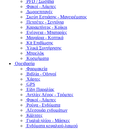
PFD / Σωσίβια
Φακοί - Λάμπες
Δωροεπιταγές
Σκεύη Εστιάσης - Μαγειρέματος
Πετσέτες - Σεντόνια
Καραμπίνερς - Κρίκοι
Ενέργεια - Μπαταρίες
Μαχαίρια - Κοπτικά
Kit Επιβίωσης
Υλικά Συντήρησης
Μπρελόκ
Κοσμήματα
Ορειβασία
Φαρμακεία
Βιβλία - Οδηγοί
Χάρτες
GPS
Είδη Παραλίας
Αντλίες Αέρος - Τρόμπες
Φακοί - Λάμπες
Ρούχα - Ενδύματα
Αξεσουάρ ενδυμάτων
Κάλτσες
Γυαλιά ηλίου - Μάσκες
Ενδύματα κεφαλιού-λαιμού