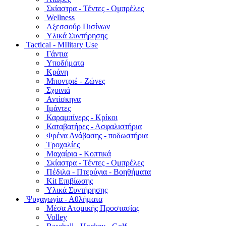
Σκίαστρα - Τέντες - Ομπρέλες
Wellness
Αξεσσούρ Πισίνων
Υλικά Συντήρησης
Tactical - MIlitary Use
Γάντια
Υποδήματα
Κράνη
Μποντριέ - Ζώνες
Σχοινιά
Αντίσκηνα
Ιμάντες
Καραμπίνερς - Κρίκοι
Καταβατήρες - Ασφαλιστήρια
Φρένα Ανάβασης - ποδωστήρια
Τροχαλίες
Μαχαίρια - Κοπτικά
Σκίαστρα - Τέντες - Ομπρέλες
Πέδιλα - Πτερύγια - Βοηθήματα
Kit Επιβίωσης
Υλικά Συντήρησης
Ψυχαγωγία - Αθλήματα
Μέσα Ατομικής Προστασίας
Volley