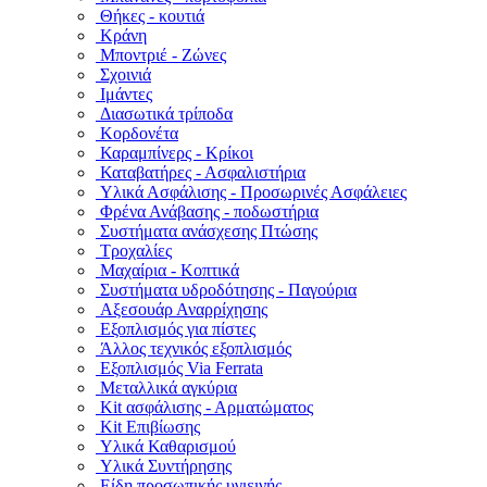
Θήκες - κουτιά
Κράνη
Μποντριέ - Ζώνες
Σχοινιά
Ιμάντες
Διασωτικά τρίποδα
Κορδονέτα
Καραμπίνερς - Κρίκοι
Καταβατήρες - Ασφαλιστήρια
Υλικά Ασφάλισης - Προσωρινές Ασφάλειες
Φρένα Ανάβασης - ποδωστήρια
Συστήματα ανάσχεσης Πτώσης
Τροχαλίες
Μαχαίρια - Κοπτικά
Συστήματα υδροδότησης - Παγούρια
Αξεσουάρ Αναρρίχησης
Εξοπλισμός για πίστες
Άλλος τεχνικός εξοπλισμός
Εξοπλισμός Via Ferrata
Μεταλλικά αγκύρια
Kit ασφάλισης - Αρματώματος
Kit Επιβίωσης
Υλικά Καθαρισμού
Υλικά Συντήρησης
Είδη προσωπικής υγιεινής