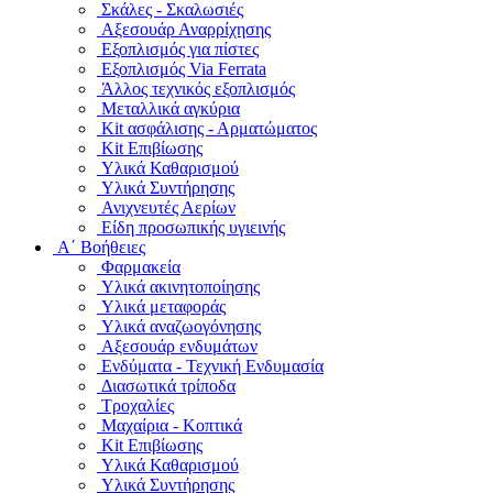
Σκάλες - Σκαλωσιές
Αξεσουάρ Αναρρίχησης
Εξοπλισμός για πίστες
Εξοπλισμός Via Ferrata
Άλλος τεχνικός εξοπλισμός
Μεταλλικά αγκύρια
Kit ασφάλισης - Αρματώματος
Kit Επιβίωσης
Υλικά Καθαρισμού
Υλικά Συντήρησης
Ανιχνευτές Αερίων
Είδη προσωπικής υγιεινής
Α΄ Βοήθειες
Φαρμακεία
Υλικά ακινητοποίησης
Υλικά μεταφοράς
Υλικά αναζωογόνησης
Αξεσουάρ ενδυμάτων
Ενδύματα - Τεχνική Ενδυμασία
Διασωτικά τρίποδα
Τροχαλίες
Μαχαίρια - Κοπτικά
Kit Επιβίωσης
Υλικά Καθαρισμού
Υλικά Συντήρησης