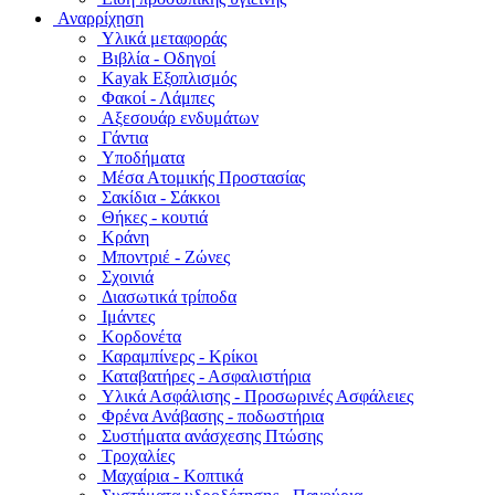
Αναρρίχηση
Υλικά μεταφοράς
Βιβλία - Οδηγοί
Kayak Εξοπλισμός
Φακοί - Λάμπες
Αξεσουάρ ενδυμάτων
Γάντια
Υποδήματα
Μέσα Ατομικής Προστασίας
Σακίδια - Σάκκοι
Θήκες - κουτιά
Κράνη
Μποντριέ - Ζώνες
Σχοινιά
Διασωτικά τρίποδα
Ιμάντες
Κορδονέτα
Καραμπίνερς - Κρίκοι
Καταβατήρες - Ασφαλιστήρια
Υλικά Ασφάλισης - Προσωρινές Ασφάλειες
Φρένα Ανάβασης - ποδωστήρια
Συστήματα ανάσχεσης Πτώσης
Τροχαλίες
Μαχαίρια - Κοπτικά