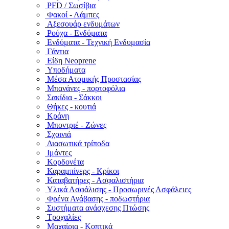
PFD / Σωσίβια
Φακοί - Λάμπες
Αξεσουάρ ενδυμάτων
Ρούχα - Ενδύματα
Ενδύματα - Τεχνική Ενδυμασία
Γάντια
Είδη Neoprene
Υποδήματα
Μέσα Ατομικής Προστασίας
Μπανάνες - πορτοφόλια
Σακίδια - Σάκκοι
Θήκες - κουτιά
Κράνη
Μποντριέ - Ζώνες
Σχοινιά
Διασωτικά τρίποδα
Ιμάντες
Κορδονέτα
Καραμπίνερς - Κρίκοι
Καταβατήρες - Ασφαλιστήρια
Υλικά Ασφάλισης - Προσωρινές Ασφάλειες
Φρένα Ανάβασης - ποδωστήρια
Συστήματα ανάσχεσης Πτώσης
Τροχαλίες
Μαχαίρια - Κοπτικά