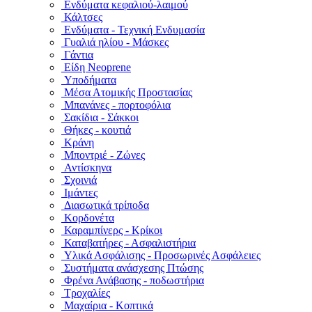
Ενδύματα κεφαλιού-λαιμού
Κάλτσες
Ενδύματα - Τεχνική Ενδυμασία
Γυαλιά ηλίου - Μάσκες
Γάντια
Είδη Neoprene
Υποδήματα
Μέσα Ατομικής Προστασίας
Μπανάνες - πορτοφόλια
Σακίδια - Σάκκοι
Θήκες - κουτιά
Κράνη
Μποντριέ - Ζώνες
Αντίσκηνα
Σχοινιά
Ιμάντες
Διασωτικά τρίποδα
Κορδονέτα
Καραμπίνερς - Κρίκοι
Καταβατήρες - Ασφαλιστήρια
Υλικά Ασφάλισης - Προσωρινές Ασφάλειες
Συστήματα ανάσχεσης Πτώσης
Φρένα Ανάβασης - ποδωστήρια
Τροχαλίες
Μαχαίρια - Κοπτικά