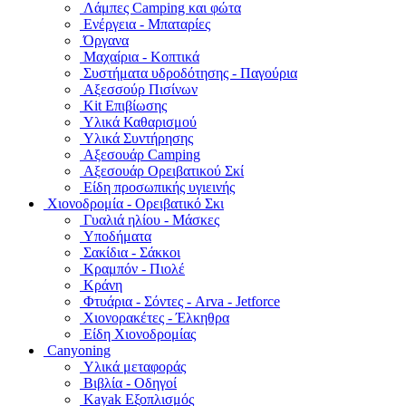
Λάμπες Camping και φώτα
Ενέργεια - Μπαταρίες
Όργανα
Μαχαίρια - Κοπτικά
Συστήματα υδροδότησης - Παγούρια
Αξεσσούρ Πισίνων
Kit Επιβίωσης
Υλικά Καθαρισμού
Υλικά Συντήρησης
Αξεσουάρ Camping
Αξεσουάρ Ορειβατικού Σκί
Είδη προσωπικής υγιεινής
Χιονοδρομία - Ορειβατικό Σκι
Γυαλιά ηλίου - Μάσκες
Υποδήματα
Σακίδια - Σάκκοι
Κραμπόν - Πιολέ
Κράνη
Φτυάρια - Σόντες - Arva - Jetforce
Χιονορακέτες - Έλκηθρα
Είδη Χιονοδρομίας
Canyoning
Υλικά μεταφοράς
Βιβλία - Οδηγοί
Kayak Εξοπλισμός