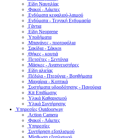
Είδη Ναυτιλίας
Φακοί - Λάμπες
Ενδύματα κεφαλιού-λαιμού
Ενδύματα - Τεχνική Ενδυμασία
Γάντια
Είδη Neoprene
Υποδήματα
Μπανάνες - πορτοφόλια
Σακίδια - Σάκκοι
Θήκες - κουτιά
Πετσέτες - Σεντόνια
Μάσκες - Αναπνευστήρες
Είδη αλιείας
Πέδιλα - Πτερύγια - Βοηθήματα
Μαχαίρια - Κοπτικά
Συστήματα υδροδότησης - Παγούρια
Kit Επιβίωσης
Υλικά Καθαρισμού
Υλικά Συντήρησης
Υπηρεσίες Outdoorway
Action Camera
Φακοί - Λάμπες
Υπηρεσίες
Συντήρηση εξοπλισμού
Μίσθωση εξοπλισμού