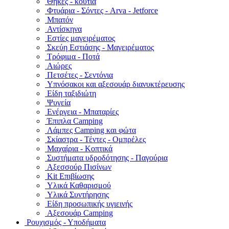
Θήκες - κουτιά
Φτυάρια - Σόντες - Arva - Jetforce
Μπατόν
Αντίσκηνα
Εστίες μαγειρέματος
Σκεύη Εστιάσης - Μαγειρέματος
Τρόφιμα - Ποτά
Αιώρες
Πετσέτες - Σεντόνια
Υπνόσακοι και αξεσουάρ διανυκτέρευσης
Είδη ταξιδιώτη
Ψυγεία
Ενέργεια - Μπαταρίες
Έπιπλα Camping
Λάμπες Camping και φώτα
Σκίαστρα - Τέντες - Ομπρέλες
Μαχαίρια - Κοπτικά
Συστήματα υδροδότησης - Παγούρια
Αξεσσούρ Πισίνων
Kit Επιβίωσης
Υλικά Καθαρισμού
Υλικά Συντήρησης
Είδη προσωπικής υγιεινής
Αξεσουάρ Camping
Ρουχισμός - Υποδήματα