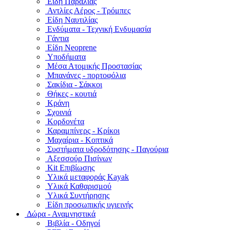
Είδη Παραλίας
Αντλίες Αέρος - Τρόμπες
Είδη Ναυτιλίας
Ενδύματα - Τεχνική Ενδυμασία
Γάντια
Είδη Neoprene
Υποδήματα
Μέσα Ατομικής Προστασίας
Μπανάνες - πορτοφόλια
Σακίδια - Σάκκοι
Θήκες - κουτιά
Κράνη
Σχοινιά
Κορδονέτα
Καραμπίνερς - Κρίκοι
Μαχαίρια - Κοπτικά
Συστήματα υδροδότησης - Παγούρια
Αξεσσούρ Πισίνων
Kit Επιβίωσης
Υλικά μεταφοράς Kayak
Υλικά Καθαρισμού
Υλικά Συντήρησης
Είδη προσωπικής υγιεινής
Δώρα - Αναμνηστικά
Βιβλία - Οδηγοί