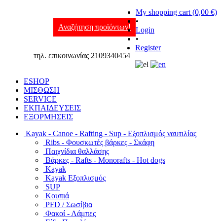
My shopping cart (0,00 €)
•
Αναζήτηση προϊόντων!
Login
•
Register
τηλ. επικοινωνίας 2109340454
ESHOP
ΜΙΣΘΩΣΗ
SERVICE
ΕΚΠΑΙΔΕΥΣΕΙΣ
ΕΞΟΡΜΗΣΕΙΣ
Kayak - Canoe - Rafting - Sup - Εξοπλισμός ναυτιλίας
Ribs - Φουσκωτές βάρκες - Σκάφη
Παιχνίδια θαλλάσης
Βάρκες - Rafts - Monorafts - Hot dogs
Kayak
Kayak Εξοπλισμός
SUP
Κουπιά
PFD / Σωσίβια
Φακοί - Λάμπες