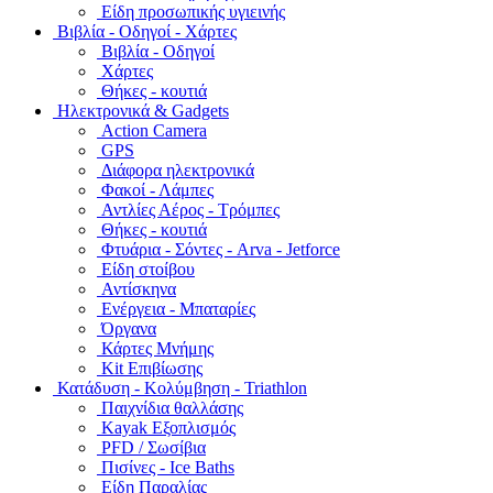
Είδη προσωπικής υγιεινής
Bιβλία - Οδηγοί - Χάρτες
Βιβλία - Οδηγοί
Χάρτες
Θήκες - κουτιά
Ηλεκτρονικά & Gadgets
Action Camera
GPS
Διάφορα ηλεκτρονικά
Φακοί - Λάμπες
Αντλίες Αέρος - Τρόμπες
Θήκες - κουτιά
Φτυάρια - Σόντες - Arva - Jetforce
Είδη στοίβου
Αντίσκηνα
Ενέργεια - Μπαταρίες
Όργανα
Κάρτες Μνήμης
Kit Επιβίωσης
Κατάδυση - Κολύμβηση - Triathlon
Παιχνίδια θαλλάσης
Kayak Εξοπλισμός
PFD / Σωσίβια
Πισίνες - Ice Baths
Είδη Παραλίας