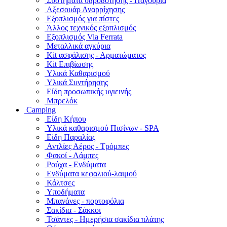
Συστήματα υδροδότησης - Παγούρια
Αξεσουάρ Αναρρίχησης
Εξοπλισμός για πίστες
Άλλος τεχνικός εξοπλισμός
Εξοπλισμός Via Ferrata
Μεταλλικά αγκύρια
Kit ασφάλισης - Αρματώματος
Kit Επιβίωσης
Υλικά Καθαρισμού
Υλικά Συντήρησης
Είδη προσωπικής υγιεινής
Μπρελόκ
Camping
Είδη Κήπου
Υλικά καθαρισμού Πισίνων - SPA
Είδη Παραλίας
Αντλίες Αέρος - Τρόμπες
Φακοί - Λάμπες
Ρούχα - Ενδύματα
Ενδύματα κεφαλιού-λαιμού
Κάλτσες
Υποδήματα
Μπανάνες - πορτοφόλια
Σακίδια - Σάκκοι
Τσάντες - Ημερήσια σακίδια πλάτης