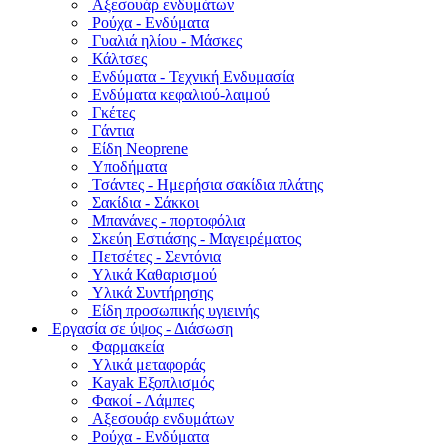
Αξεσουάρ ενδυμάτων
Ρούχα - Ενδύματα
Γυαλιά ηλίου - Μάσκες
Κάλτσες
Ενδύματα - Τεχνική Ενδυμασία
Ενδύματα κεφαλιού-λαιμού
Γκέτες
Γάντια
Είδη Neoprene
Υποδήματα
Τσάντες - Ημερήσια σακίδια πλάτης
Σακίδια - Σάκκοι
Μπανάνες - πορτοφόλια
Σκεύη Εστιάσης - Μαγειρέματος
Πετσέτες - Σεντόνια
Υλικά Καθαρισμού
Υλικά Συντήρησης
Είδη προσωπικής υγιεινής
Εργασία σε ύψος - Διάσωση
Φαρμακεία
Υλικά μεταφοράς
Kayak Εξοπλισμός
Φακοί - Λάμπες
Αξεσουάρ ενδυμάτων
Ρούχα - Ενδύματα