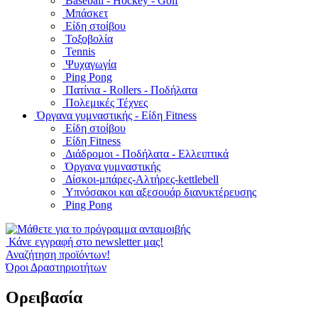
Baseball - Hockey - Golf
Μπάσκετ
Είδη στοίβου
Τοξοβολία
Tennis
Ψυχαγωγία
Ping Pong
Πατίνια - Rollers - Ποδήλατα
Πολεμικές Τέχνες
Όργανα γυμναστικής - Είδη Fitness
Είδη στοίβου
Είδη Fitness
Διάδρομοι - Ποδήλατα - Ελλειπτικά
Όργανα γυμναστικής
Δίσκοι-μπάρες-Αλτήρες-kettlebell
Υπνόσακοι και αξεσουάρ διανυκτέρευσης
Ping Pong
Κάνε εγγραφή στο newsletter μας!
Αναζήτηση προϊόντων!
Όροι Δραστηριοτήτων
Ορειβασία