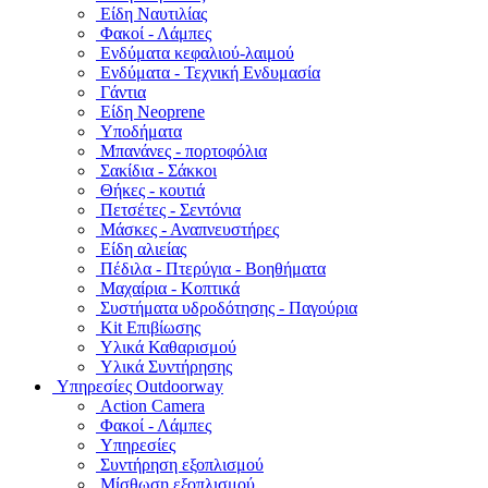
Είδη Ναυτιλίας
Φακοί - Λάμπες
Ενδύματα κεφαλιού-λαιμού
Ενδύματα - Τεχνική Ενδυμασία
Γάντια
Είδη Neoprene
Υποδήματα
Μπανάνες - πορτοφόλια
Σακίδια - Σάκκοι
Θήκες - κουτιά
Πετσέτες - Σεντόνια
Μάσκες - Αναπνευστήρες
Είδη αλιείας
Πέδιλα - Πτερύγια - Βοηθήματα
Μαχαίρια - Κοπτικά
Συστήματα υδροδότησης - Παγούρια
Kit Επιβίωσης
Υλικά Καθαρισμού
Υλικά Συντήρησης
Υπηρεσίες Outdoorway
Action Camera
Φακοί - Λάμπες
Υπηρεσίες
Συντήρηση εξοπλισμού
Μίσθωση εξοπλισμού