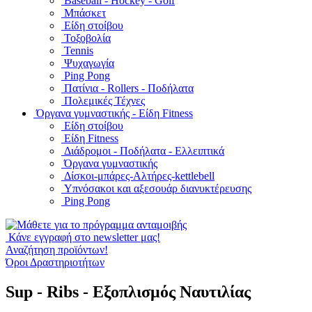
Baseball - Hockey - Golf
Μπάσκετ
Είδη στοίβου
Τοξοβολία
Tennis
Ψυχαγωγία
Ping Pong
Πατίνια - Rollers - Ποδήλατα
Πολεμικές Τέχνες
Όργανα γυμναστικής - Είδη Fitness
Είδη στοίβου
Είδη Fitness
Διάδρομοι - Ποδήλατα - Ελλειπτικά
Όργανα γυμναστικής
Δίσκοι-μπάρες-Αλτήρες-kettlebell
Υπνόσακοι και αξεσουάρ διανυκτέρευσης
Ping Pong
Κάνε εγγραφή στο newsletter μας!
Αναζήτηση προϊόντων!
Όροι Δραστηριοτήτων
Sup - Ribs - Εξοπλισμός Ναυτιλίας