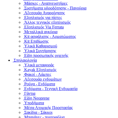
Μάσκες - Αναπνευστήρες
Συστήματα υδροδότησης - Παγούρια
Αξεσουάρ Αναρρίχησης
Εξοπλισμός για πίστες
Άλλος τεχνικός εξοπλισμός
Εξοπλισμός Via Ferrata
Μεταλλικά αγκύρια
Kit ασφάλισης - Αρματώματος
Kit Επιβίωσης
Υλικά Καθαρισμού
Υλικά Συντήρησης
Είδη προσωπικής υγιεινής
Σπηλαιολογία
Υλικά μεταφοράς
Kayak Εξοπλισμός
Φακοί - Λάμπες
Αξεσουάρ ενδυμάτων
Ρούχα - Ενδύματα
Ενδύματα - Τεχνική Ενδυμασία
Γάντια
Είδη Neoprene
Υποδήματα
Μέσα Ατομικής Προστασίας
Σακίδια - Σάκκοι
Μπανάνες - πορτοφόλια