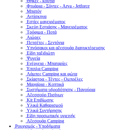
Θήκες - κουτιά
Φτυάρια - Σόντες - Arva - Jetforce
Μπατόν
Αντίσκηνα
Εστίες μαγειρέματος
Σκεύη Εστιάσης - Μαγειρέματος
Τρόφιμα - Ποτά
Αιώρες
Πετσέτες - Σεντόνια
Υπνόσακοι και αξεσουάρ διανυκτέρευσης
Είδη ταξιδιώτη
Ψυγεία
Ενέργεια - Μπαταρίες
Έπιπλα Camping
Λάμπες Camping και φώτα
Σκίαστρα - Τέντες - Ομπρέλες
Μαχαίρια - Κοπτικά
Συστήματα υδροδότησης - Παγούρια
Αξεσσούρ Πισίνων
Kit Επιβίωσης
Υλικά Καθαρισμού
Υλικά Συντήρησης
Είδη προσωπικής υγιεινής
Αξεσουάρ Camping
Ρουχισμός - Υποδήματα