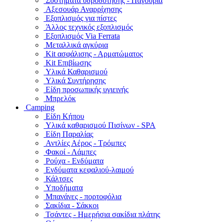
Συστήματα υδροδότησης - Παγούρια
Αξεσουάρ Αναρρίχησης
Εξοπλισμός για πίστες
Άλλος τεχνικός εξοπλισμός
Εξοπλισμός Via Ferrata
Μεταλλικά αγκύρια
Kit ασφάλισης - Αρματώματος
Kit Επιβίωσης
Υλικά Καθαρισμού
Υλικά Συντήρησης
Είδη προσωπικής υγιεινής
Μπρελόκ
Camping
Είδη Κήπου
Υλικά καθαρισμού Πισίνων - SPA
Είδη Παραλίας
Αντλίες Αέρος - Τρόμπες
Φακοί - Λάμπες
Ρούχα - Ενδύματα
Ενδύματα κεφαλιού-λαιμού
Κάλτσες
Υποδήματα
Μπανάνες - πορτοφόλια
Σακίδια - Σάκκοι
Τσάντες - Ημερήσια σακίδια πλάτης