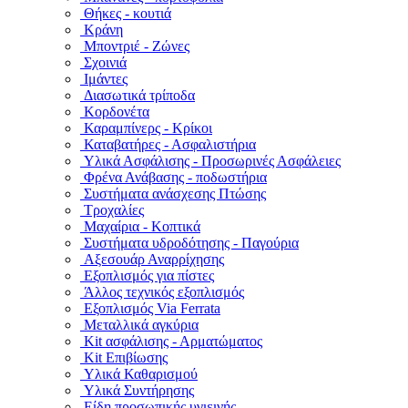
Θήκες - κουτιά
Κράνη
Μποντριέ - Ζώνες
Σχοινιά
Ιμάντες
Διασωτικά τρίποδα
Κορδονέτα
Καραμπίνερς - Κρίκοι
Καταβατήρες - Ασφαλιστήρια
Υλικά Ασφάλισης - Προσωρινές Ασφάλειες
Φρένα Ανάβασης - ποδωστήρια
Συστήματα ανάσχεσης Πτώσης
Τροχαλίες
Μαχαίρια - Κοπτικά
Συστήματα υδροδότησης - Παγούρια
Αξεσουάρ Αναρρίχησης
Εξοπλισμός για πίστες
Άλλος τεχνικός εξοπλισμός
Εξοπλισμός Via Ferrata
Μεταλλικά αγκύρια
Kit ασφάλισης - Αρματώματος
Kit Επιβίωσης
Υλικά Καθαρισμού
Υλικά Συντήρησης
Είδη προσωπικής υγιεινής