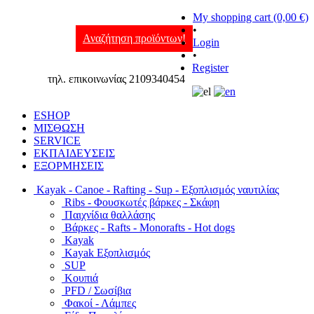
My shopping cart (0,00 €)
•
Αναζήτηση προϊόντων!
Login
•
Register
τηλ. επικοινωνίας 2109340454
ESHOP
ΜΙΣΘΩΣΗ
SERVICE
ΕΚΠΑΙΔΕΥΣΕΙΣ
ΕΞΟΡΜΗΣΕΙΣ
Kayak - Canoe - Rafting - Sup - Εξοπλισμός ναυτιλίας
Ribs - Φουσκωτές βάρκες - Σκάφη
Παιχνίδια θαλλάσης
Βάρκες - Rafts - Monorafts - Hot dogs
Kayak
Kayak Εξοπλισμός
SUP
Κουπιά
PFD / Σωσίβια
Φακοί - Λάμπες