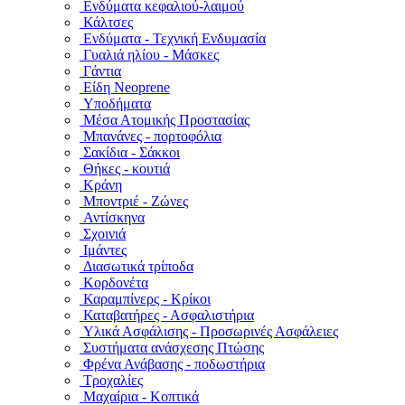
Ενδύματα κεφαλιού-λαιμού
Κάλτσες
Ενδύματα - Τεχνική Ενδυμασία
Γυαλιά ηλίου - Μάσκες
Γάντια
Είδη Neoprene
Υποδήματα
Μέσα Ατομικής Προστασίας
Μπανάνες - πορτοφόλια
Σακίδια - Σάκκοι
Θήκες - κουτιά
Κράνη
Μποντριέ - Ζώνες
Αντίσκηνα
Σχοινιά
Ιμάντες
Διασωτικά τρίποδα
Κορδονέτα
Καραμπίνερς - Κρίκοι
Καταβατήρες - Ασφαλιστήρια
Υλικά Ασφάλισης - Προσωρινές Ασφάλειες
Συστήματα ανάσχεσης Πτώσης
Φρένα Ανάβασης - ποδωστήρια
Τροχαλίες
Μαχαίρια - Κοπτικά