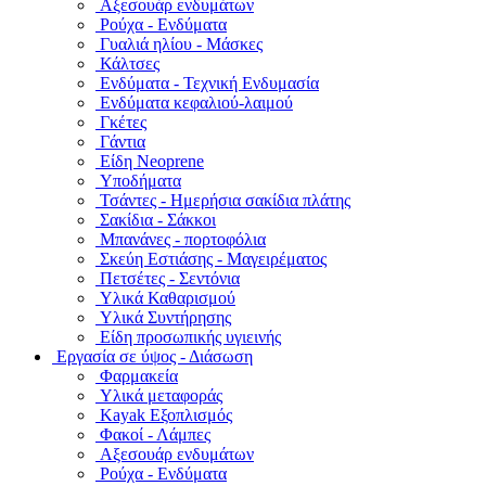
Αξεσουάρ ενδυμάτων
Ρούχα - Ενδύματα
Γυαλιά ηλίου - Μάσκες
Κάλτσες
Ενδύματα - Τεχνική Ενδυμασία
Ενδύματα κεφαλιού-λαιμού
Γκέτες
Γάντια
Είδη Neoprene
Υποδήματα
Τσάντες - Ημερήσια σακίδια πλάτης
Σακίδια - Σάκκοι
Μπανάνες - πορτοφόλια
Σκεύη Εστιάσης - Μαγειρέματος
Πετσέτες - Σεντόνια
Υλικά Καθαρισμού
Υλικά Συντήρησης
Είδη προσωπικής υγιεινής
Εργασία σε ύψος - Διάσωση
Φαρμακεία
Υλικά μεταφοράς
Kayak Εξοπλισμός
Φακοί - Λάμπες
Αξεσουάρ ενδυμάτων
Ρούχα - Ενδύματα