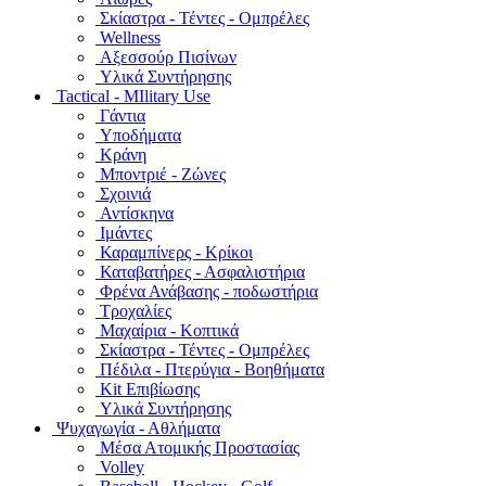
Σκίαστρα - Τέντες - Ομπρέλες
Wellness
Αξεσσούρ Πισίνων
Υλικά Συντήρησης
Tactical - MIlitary Use
Γάντια
Υποδήματα
Κράνη
Μποντριέ - Ζώνες
Σχοινιά
Αντίσκηνα
Ιμάντες
Καραμπίνερς - Κρίκοι
Καταβατήρες - Ασφαλιστήρια
Φρένα Ανάβασης - ποδωστήρια
Τροχαλίες
Μαχαίρια - Κοπτικά
Σκίαστρα - Τέντες - Ομπρέλες
Πέδιλα - Πτερύγια - Βοηθήματα
Kit Επιβίωσης
Υλικά Συντήρησης
Ψυχαγωγία - Αθλήματα
Μέσα Ατομικής Προστασίας
Volley