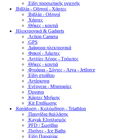
Είδη προσωπικής υγιεινής
Bιβλία - Οδηγοί - Χάρτες
Βιβλία - Οδηγοί
Χάρτες
Θήκες - κουτιά
Ηλεκτρονικά & Gadgets
Action Camera
GPS
Διάφορα ηλεκτρονικά
Φακοί - Λάμπες
Αντλίες Αέρος - Τρόμπες
Θήκες - κουτιά
Φτυάρια - Σόντες - Arva - Jetforce
Είδη στοίβου
Αντίσκηνα
Ενέργεια - Μπαταρίες
Όργανα
Κάρτες Μνήμης
Kit Επιβίωσης
Κατάδυση - Κολύμβηση - Triathlon
Παιχνίδια θαλλάσης
Kayak Εξοπλισμός
PFD / Σωσίβια
Πισίνες - Ice Baths
Είδη Παραλίας