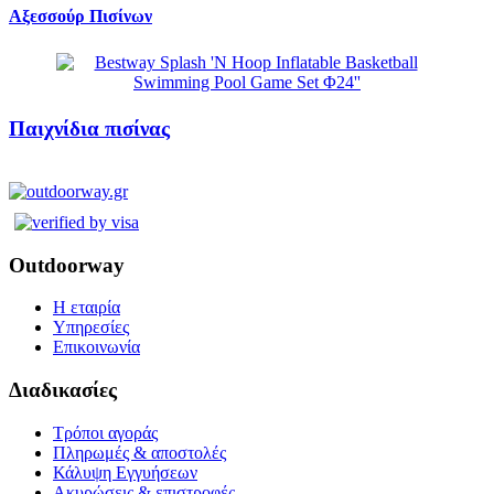
Αξεσσούρ Πισίνων
Παιχνίδια πισίνας
Outdoorway
Η εταιρία
Υπηρεσίες
Επικοινωνία
Διαδικασίες
Τρόποι αγοράς
Πληρωμές & αποστολές
Κάλυψη Εγγυήσεων
Ακυρώσεις & επιστροφές