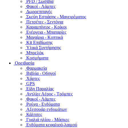
PFD / Σωσίβια
Φακοί - Λάμπες
Δωροεπιταγές
Σκεύη Εστιάσης - Μαγειρέματος
Πετσέτες - Σεντόνια
Καραμπίνερς - Κρίκοι
Ενέργεια - Μπαταρίες
Μαχαίρια - Κοπτικά
Kit Επιβίωσης
Υλικά Συντήρησης
Μπρελόκ
Κοσμήματα
Ορειβασία
Φαρμακεία
Βιβλία - Οδηγοί
Χάρτες
GPS
Είδη Παραλίας
Αντλίες Αέρος - Τρόμπες
Φακοί - Λάμπες
Ρούχα - Ενδύματα
Αξεσουάρ ενδυμάτων
Κάλτσες
Γυαλιά ηλίου - Μάσκες
Ενδύματα κεφαλιού-λαιμού