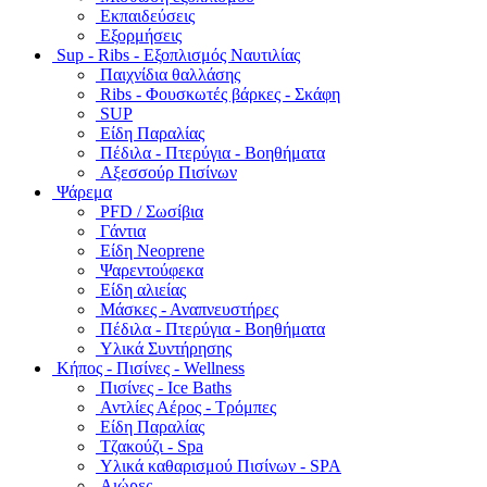
Εκπαιδεύσεις
Εξορμήσεις
Sup - Ribs - Εξοπλισμός Ναυτιλίας
Παιχνίδια θαλλάσης
Ribs - Φουσκωτές βάρκες - Σκάφη
SUP
Είδη Παραλίας
Πέδιλα - Πτερύγια - Βοηθήματα
Αξεσσούρ Πισίνων
Ψάρεμα
PFD / Σωσίβια
Γάντια
Είδη Neoprene
Ψαρεντούφεκα
Είδη αλιείας
Μάσκες - Αναπνευστήρες
Πέδιλα - Πτερύγια - Βοηθήματα
Υλικά Συντήρησης
Κήπος - Πισίνες - Wellness
Πισίνες - Ice Baths
Αντλίες Αέρος - Τρόμπες
Είδη Παραλίας
Τζακούζι - Spa
Υλικά καθαρισμού Πισίνων - SPA
Αιώρες