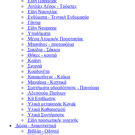
Είδη Παραλίας
Αντλίες Αέρος - Τρόμπες
Είδη Ναυτιλίας
Ενδύματα - Τεχνική Ενδυμασία
Γάντια
Είδη Neoprene
Υποδήματα
Μέσα Ατομικής Προστασίας
Μπανάνες - πορτοφόλια
Σακίδια - Σάκκοι
Θήκες - κουτιά
Κράνη
Σχοινιά
Κορδονέτα
Καραμπίνερς - Κρίκοι
Μαχαίρια - Κοπτικά
Συστήματα υδροδότησης - Παγούρια
Αξεσσούρ Πισίνων
Kit Επιβίωσης
Υλικά μεταφοράς Kayak
Υλικά Καθαρισμού
Υλικά Συντήρησης
Είδη προσωπικής υγιεινής
Δώρα - Αναμνηστικά
Βιβλία - Οδηγοί