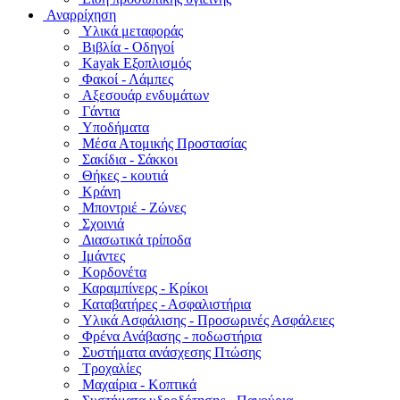
Αναρρίχηση
Υλικά μεταφοράς
Βιβλία - Οδηγοί
Kayak Εξοπλισμός
Φακοί - Λάμπες
Αξεσουάρ ενδυμάτων
Γάντια
Υποδήματα
Μέσα Ατομικής Προστασίας
Σακίδια - Σάκκοι
Θήκες - κουτιά
Κράνη
Μποντριέ - Ζώνες
Σχοινιά
Διασωτικά τρίποδα
Ιμάντες
Κορδονέτα
Καραμπίνερς - Κρίκοι
Καταβατήρες - Ασφαλιστήρια
Υλικά Ασφάλισης - Προσωρινές Ασφάλειες
Φρένα Ανάβασης - ποδωστήρια
Συστήματα ανάσχεσης Πτώσης
Τροχαλίες
Μαχαίρια - Κοπτικά