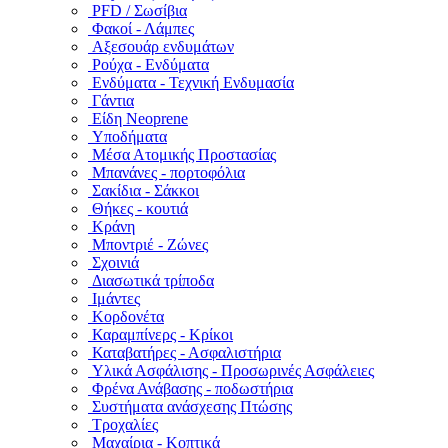
PFD / Σωσίβια
Φακοί - Λάμπες
Αξεσουάρ ενδυμάτων
Ρούχα - Ενδύματα
Ενδύματα - Τεχνική Ενδυμασία
Γάντια
Είδη Neoprene
Υποδήματα
Μέσα Ατομικής Προστασίας
Μπανάνες - πορτοφόλια
Σακίδια - Σάκκοι
Θήκες - κουτιά
Κράνη
Μποντριέ - Ζώνες
Σχοινιά
Διασωτικά τρίποδα
Ιμάντες
Κορδονέτα
Καραμπίνερς - Κρίκοι
Καταβατήρες - Ασφαλιστήρια
Υλικά Ασφάλισης - Προσωρινές Ασφάλειες
Φρένα Ανάβασης - ποδωστήρια
Συστήματα ανάσχεσης Πτώσης
Τροχαλίες
Μαχαίρια - Κοπτικά