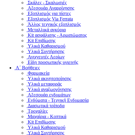
Σκάλες - Σκαλωσιές
Αξεσουάρ Αναρρίχησης
Εξοπλισμός για πίστες
Εξοπλισμός Via Ferrata
Άλλος τεχνικός εξοπλισμός
Μεταλλικά αγκύρια
Kit ασφάλισης - Αρματώματος
Kit Επιβίωσης
Υλικά Καθαρισμού
Υλικά Συντήρησης
Ανιχνευτές Αερίων
Είδη προσωπικής υγιεινής
Α΄ Βοήθειες
Φαρμακεία
Υλικά ακινητοποίησης
Υλικά μεταφοράς
Υλικά αναζωογόνησης
Αξεσουάρ ενδυμάτων
Ενδύματα - Τεχνική Ενδυμασία
Διασωτικά τρίποδα
Τροχαλίες
Μαχαίρια - Κοπτικά
Kit Επιβίωσης
Υλικά Καθαρισμού
Υλικά Συντήρησης