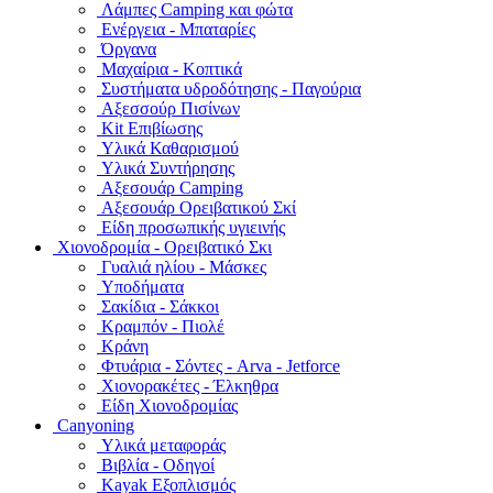
Λάμπες Camping και φώτα
Ενέργεια - Μπαταρίες
Όργανα
Μαχαίρια - Κοπτικά
Συστήματα υδροδότησης - Παγούρια
Αξεσσούρ Πισίνων
Kit Επιβίωσης
Υλικά Καθαρισμού
Υλικά Συντήρησης
Αξεσουάρ Camping
Αξεσουάρ Ορειβατικού Σκί
Είδη προσωπικής υγιεινής
Χιονοδρομία - Ορειβατικό Σκι
Γυαλιά ηλίου - Μάσκες
Υποδήματα
Σακίδια - Σάκκοι
Κραμπόν - Πιολέ
Κράνη
Φτυάρια - Σόντες - Arva - Jetforce
Χιονορακέτες - Έλκηθρα
Είδη Χιονοδρομίας
Canyoning
Υλικά μεταφοράς
Βιβλία - Οδηγοί
Kayak Εξοπλισμός