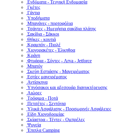
Ενδύματα - Τεχνική Ενδυμασία
Γκέτες
Γάντια
Υποδήματα
Μπανάνες - πορτοφόλια
Τσάντες - Ημερήσια σακίδια πλάτης
Σακίδια - Σάκκοι
Θήκες - κουτιά
Κραμπόν - Πιολέ
Χιονορακέτες - Έλκηθρα
Κράνη
Φτυάρια - Σόντες - Arva - Jetforce
Μπατόν
Σκεύη Εστιάσης - Μαγειρέματος
Εστίες μαγειρέματος
Αντίσκηνα
Υπνόσακοι και αξεσουάρ διανυκτέρευσης
Αιώρες
Τρόφιμα - Ποτά
Πετσέτες - Σεντόνια
Υλικά Ασφάλισης - Προσωρινές Ασφάλειες
Είδη Χιονοδρομίας
Σκίαστρα - Τέντες - Ομπρέλες
Ψυγεία
Έπιπλα Camping