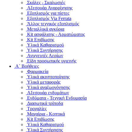
Σκάλες - Σκαλωσιές
Αξεσουάρ Αναρρίχησης
Εξοπλισμός για πίστες
Εξοπλισμός Via Ferrata
Άλλος τεχνικός εξοπλισμός
Μεταλλικά αγκύρια
Kit ασφάλισης - Αρματώματος
Kit Επιβίωσης
Υλικά Καθαρισμού
Υλικά Συντήρησης
Ανιχνευτές Αερίων
Είδη προσωπικής υγιεινής
Α΄ Βοήθειες
Φαρμακεία
Υλικά ακινητοποίησης
Υλικά μεταφοράς
Υλικά αναζωογόνησης
Αξεσουάρ ενδυμάτων
Ενδύματα - Τεχνική Ενδυμασία
Διασωτικά τρίποδα
Τροχαλίες
Μαχαίρια - Κοπτικά
Kit Επιβίωσης
Υλικά Καθαρισμού
Υλικά Συντήρησης