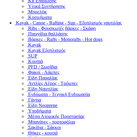
Kit Επιβίωσης
Υλικά Συντήρησης
Μπρελόκ
Κοσμήματα
Kayak - Canoe - Rafting - Sup - Εξοπλισμός ναυτιλίας
Ribs - Φουσκωτές βάρκες - Σκάφη
Παιχνίδια θαλλάσης
Βάρκες - Rafts - Monorafts - Hot dogs
Kayak
Kayak Εξοπλισμός
SUP
Κουπιά
PFD / Σωσίβια
Φακοί - Λάμπες
Είδη Παραλίας
Αντλίες Αέρος - Τρόμπες
Είδη Ναυτιλίας
Ενδύματα - Τεχνική Ενδυμασία
Γάντια
Είδη Neoprene
Υποδήματα
Μέσα Ατομικής Προστασίας
Μπανάνες - πορτοφόλια
Σακίδια - Σάκκοι
Θήκες - κουτιά