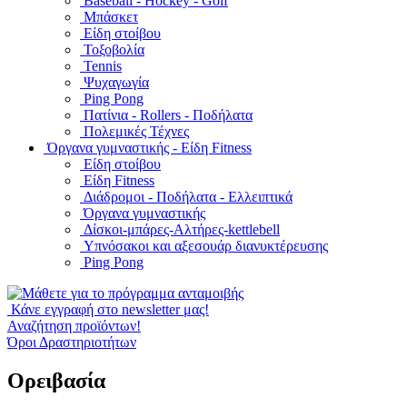
Baseball - Hockey - Golf
Μπάσκετ
Είδη στοίβου
Τοξοβολία
Tennis
Ψυχαγωγία
Ping Pong
Πατίνια - Rollers - Ποδήλατα
Πολεμικές Τέχνες
Όργανα γυμναστικής - Είδη Fitness
Είδη στοίβου
Είδη Fitness
Διάδρομοι - Ποδήλατα - Ελλειπτικά
Όργανα γυμναστικής
Δίσκοι-μπάρες-Αλτήρες-kettlebell
Υπνόσακοι και αξεσουάρ διανυκτέρευσης
Ping Pong
Κάνε εγγραφή στο newsletter μας!
Αναζήτηση προϊόντων!
Όροι Δραστηριοτήτων
Ορειβασία