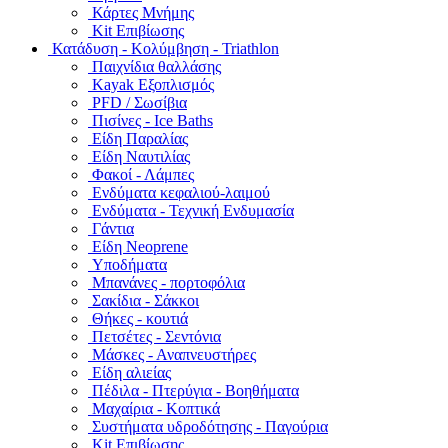
Κάρτες Μνήμης
Kit Επιβίωσης
Κατάδυση - Κολύμβηση - Triathlon
Παιχνίδια θαλλάσης
Kayak Εξοπλισμός
PFD / Σωσίβια
Πισίνες - Ice Baths
Είδη Παραλίας
Είδη Ναυτιλίας
Φακοί - Λάμπες
Ενδύματα κεφαλιού-λαιμού
Ενδύματα - Τεχνική Ενδυμασία
Γάντια
Είδη Neoprene
Υποδήματα
Μπανάνες - πορτοφόλια
Σακίδια - Σάκκοι
Θήκες - κουτιά
Πετσέτες - Σεντόνια
Μάσκες - Αναπνευστήρες
Είδη αλιείας
Πέδιλα - Πτερύγια - Βοηθήματα
Μαχαίρια - Κοπτικά
Συστήματα υδροδότησης - Παγούρια
Kit Επιβίωσης