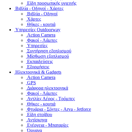
Είδη προσωπικής υγιεινής
Bιβλία - Οδηγοί - Χάρτες
Βιβλία - Οδηγοί
Χάρτες
Θήκες - κουτιά
Υπηρεσίες Outdoorway
Action Camera
Φακοί - Λάμπες
Υπηρεσίες
Συντήρηση εξοπλισμού
Μίσθωση εξοπλισμού
Εκπαιδεύσεις
Εξορμήσεις
Ηλεκτρονικά & Gadgets
Action Camera
GPS
Διάφορα ηλεκτρονικά
Φακοί - Λάμπες
Αντλίες Αέρος - Τρόμπες
Θήκες - κουτιά
Φτυάρια - Σόντες - Arva - Jetforce
Είδη στοίβου
Αντίσκηνα
Ενέργεια - Μπαταρίες
Όργανα