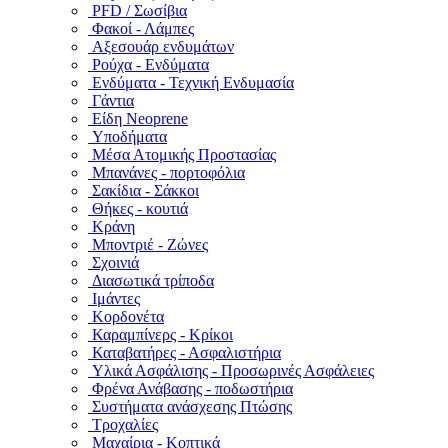
PFD / Σωσίβια
Φακοί - Λάμπες
Αξεσουάρ ενδυμάτων
Ρούχα - Ενδύματα
Ενδύματα - Τεχνική Ενδυμασία
Γάντια
Είδη Neoprene
Υποδήματα
Μέσα Ατομικής Προστασίας
Μπανάνες - πορτοφόλια
Σακίδια - Σάκκοι
Θήκες - κουτιά
Κράνη
Μποντριέ - Ζώνες
Σχοινιά
Διασωτικά τρίποδα
Ιμάντες
Κορδονέτα
Καραμπίνερς - Κρίκοι
Καταβατήρες - Ασφαλιστήρια
Υλικά Ασφάλισης - Προσωρινές Ασφάλειες
Φρένα Ανάβασης - ποδωστήρια
Συστήματα ανάσχεσης Πτώσης
Τροχαλίες
Μαχαίρια - Κοπτικά