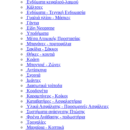
Ενδύματα κεφαλιού-λαιμού
Κάλτσες
Ενδύματα - Τεχνική Ενδυμασία
Γυαλιά ηλίου - Μάσκες
Γάντια
Είδη Neoprene
Υποδήματα
Μέσα Ατομικής Προστασίας
Μπανάνες - πορτοφόλια
Σακίδια - Σάκκοι
Θήκες - κουτιά
Κράνη
Μποντριέ - Ζώνες
Αντίσκηνα
Σχοινιά
Ιμάντες
Διασωτικά τρίποδα
Κορδονέτα
Καραμπίνερς - Κρίκοι
Καταβατήρες - Ασφαλιστήρια
Υλικά Ασφάλισης - Προσωρινές Ασφάλειες
Συστήματα ανάσχεσης Πτώσης
Φρένα Ανάβασης - ποδωστήρια
Τροχαλίες
Μαχαίρια - Κοπτικά