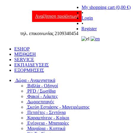
My shopping cart (0,00 €)
•
Αναζήτηση προϊόντων!
Login
•
Register
τηλ. επικοινωνίας 2109340454
ESHOP
ΜΙΣΘΩΣΗ
SERVICE
ΕΚΠΑΙΔΕΥΣΕΙΣ
ΕΞΟΡΜΗΣΕΙΣ
Δώρα - Αναμνηστικά
Βιβλία - Οδηγοί
PFD / Σωσίβια
Φακοί - Λάμπες
Δωροεπιταγές
Σκεύη Εστιάσης - Μαγειρέματος
Πετσέτες - Σεντόνια
Καραμπίνερς - Κρίκοι
Ενέργεια - Μπαταρίες
Μαχαίρια - Κοπτικά