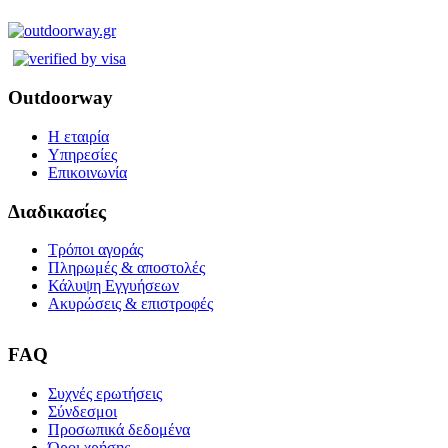
Outdoorway
Η εταιρία
Υπηρεσίες
Επικοινωνία
Διαδικασίες
Τρόποι αγοράς
Πληρωμές & αποστολές
Κάλυψη Εγγυήσεων
Ακυρώσεις & επιστροφές
FAQ
Συχνές ερωτήσεις
Σύνδεσμοι
Προσωπικά δεδομένα
Όροι χρήσης