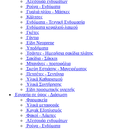
Αξεσουάρ ενδυμάτων
Ρούχα - Ενδύματα
Γυαλιά ηλίου - Μάσκες
Κάλτσες
Ενδύματα - Τεχνική Ενδυμασία
Ενδύματα κεφαλιού-λαιμού
Γκέτες
Γάντια
Είδη Neoprene
Υποδήματα
Τσάντες - Ημερήσια σακίδια πλάτης
Σακίδια - Σάκκοι
Μπανάνες - πορτοφόλια
Σκεύη Εστιάσης - Μαγειρέματος
Πετσέτες - Σεντόνια
Υλικά Καθαρισμού
Υλικά Συντήρησης
Είδη προσωπικής υγιεινής
Εργασία σε ύψος - Διάσωση
Φαρμακεία
Υλικά μεταφοράς
Kayak Εξοπλισμός
Φακοί - Λάμπες
Αξεσουάρ ενδυμάτων
Ρούχα - Ενδύματα