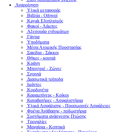
Αναρρίχηση
Υλικά μεταφοράς
Βιβλία - Οδηγοί
Kayak Εξοπλισμός
Φακοί - Λάμπες
Αξεσουάρ ενδυμάτων
Γάντια
Υποδήματα
Μέσα Ατομικής Προστασίας
Σακίδια - Σάκκοι
Θήκες - κουτιά
Κράνη
Μποντριέ - Ζώνες
Σχοινιά
Διασωτικά τρίποδα
Ιμάντες
Κορδονέτα
Καραμπίνερς - Κρίκοι
Καταβατήρες - Ασφαλιστήρια
Υλικά Ασφάλισης - Προσωρινές Ασφάλειες
Φρένα Ανάβασης - ποδωστήρια
Συστήματα ανάσχεσης Πτώσης
Τροχαλίες
Μαχαίρια - Κοπτικά