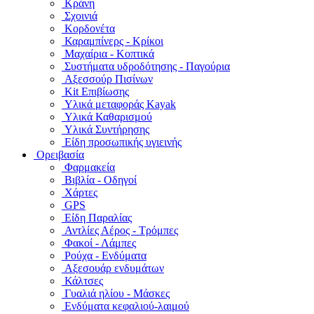
Κράνη
Σχοινιά
Κορδονέτα
Καραμπίνερς - Κρίκοι
Μαχαίρια - Κοπτικά
Συστήματα υδροδότησης - Παγούρια
Αξεσσούρ Πισίνων
Kit Επιβίωσης
Υλικά μεταφοράς Kayak
Υλικά Καθαρισμού
Υλικά Συντήρησης
Είδη προσωπικής υγιεινής
Ορειβασία
Φαρμακεία
Βιβλία - Οδηγοί
Χάρτες
GPS
Είδη Παραλίας
Αντλίες Αέρος - Τρόμπες
Φακοί - Λάμπες
Ρούχα - Ενδύματα
Αξεσουάρ ενδυμάτων
Κάλτσες
Γυαλιά ηλίου - Μάσκες
Ενδύματα κεφαλιού-λαιμού