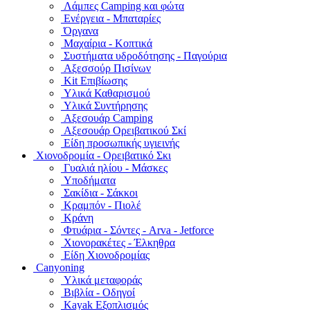
Λάμπες Camping και φώτα
Ενέργεια - Μπαταρίες
Όργανα
Μαχαίρια - Κοπτικά
Συστήματα υδροδότησης - Παγούρια
Αξεσσούρ Πισίνων
Kit Επιβίωσης
Υλικά Καθαρισμού
Υλικά Συντήρησης
Αξεσουάρ Camping
Αξεσουάρ Ορειβατικού Σκί
Είδη προσωπικής υγιεινής
Χιονοδρομία - Ορειβατικό Σκι
Γυαλιά ηλίου - Μάσκες
Υποδήματα
Σακίδια - Σάκκοι
Κραμπόν - Πιολέ
Κράνη
Φτυάρια - Σόντες - Arva - Jetforce
Χιονορακέτες - Έλκηθρα
Είδη Χιονοδρομίας
Canyoning
Υλικά μεταφοράς
Βιβλία - Οδηγοί
Kayak Εξοπλισμός