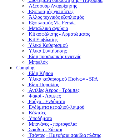
Συστήματα υδροδότησης - Παγούρια
Αξεσουάρ Αναρρίχησης
Εξοπλισμός για πίστες
Άλλος τεχνικός εξοπλισμός
Εξοπλισμός Via Ferrata
Μεταλλικά αγκύρια
Kit ασφάλισης - Αρματώματος
Kit Επιβίωσης
Υλικά Καθαρισμού
Υλικά Συντήρησης
Είδη προσωπικής υγιεινής
Μπρελόκ
Camping
Είδη Κήπου
Υλικά καθαρισμού Πισίνων - SPA
Είδη Παραλίας
Αντλίες Αέρος - Τρόμπες
Φακοί - Λάμπες
Ρούχα - Ενδύματα
Ενδύματα κεφαλιού-λαιμού
Κάλτσες
Υποδήματα
Μπανάνες - πορτοφόλια
Σακίδια - Σάκκοι
Τσάντες - Ημερήσια σακίδια πλάτης