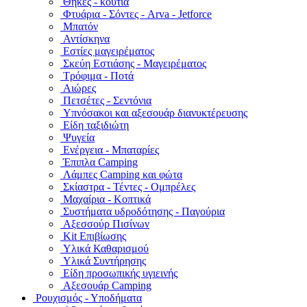
Θήκες - κουτιά
Φτυάρια - Σόντες - Arva - Jetforce
Μπατόν
Αντίσκηνα
Εστίες μαγειρέματος
Σκεύη Εστιάσης - Μαγειρέματος
Τρόφιμα - Ποτά
Αιώρες
Πετσέτες - Σεντόνια
Υπνόσακοι και αξεσουάρ διανυκτέρευσης
Είδη ταξιδιώτη
Ψυγεία
Ενέργεια - Μπαταρίες
Έπιπλα Camping
Λάμπες Camping και φώτα
Σκίαστρα - Τέντες - Ομπρέλες
Μαχαίρια - Κοπτικά
Συστήματα υδροδότησης - Παγούρια
Αξεσσούρ Πισίνων
Kit Επιβίωσης
Υλικά Καθαρισμού
Υλικά Συντήρησης
Είδη προσωπικής υγιεινής
Αξεσουάρ Camping
Ρουχισμός - Υποδήματα