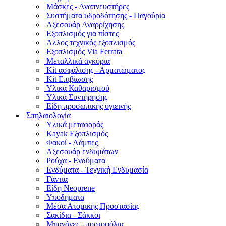
Μάσκες - Αναπνευστήρες
Συστήματα υδροδότησης - Παγούρια
Αξεσουάρ Αναρρίχησης
Εξοπλισμός για πίστες
Άλλος τεχνικός εξοπλισμός
Εξοπλισμός Via Ferrata
Μεταλλικά αγκύρια
Kit ασφάλισης - Αρματώματος
Kit Επιβίωσης
Υλικά Καθαρισμού
Υλικά Συντήρησης
Είδη προσωπικής υγιεινής
Σπηλαιολογία
Υλικά μεταφοράς
Kayak Εξοπλισμός
Φακοί - Λάμπες
Αξεσουάρ ενδυμάτων
Ρούχα - Ενδύματα
Ενδύματα - Τεχνική Ενδυμασία
Γάντια
Είδη Neoprene
Υποδήματα
Μέσα Ατομικής Προστασίας
Σακίδια - Σάκκοι
Μπανάνες - πορτοφόλια