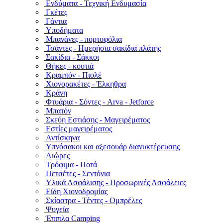
Ενδύματα - Τεχνική Ενδυμασία
Γκέτες
Γάντια
Υποδήματα
Μπανάνες - πορτοφόλια
Τσάντες - Ημερήσια σακίδια πλάτης
Σακίδια - Σάκκοι
Θήκες - κουτιά
Κραμπόν - Πιολέ
Χιονορακέτες - Έλκηθρα
Κράνη
Φτυάρια - Σόντες - Arva - Jetforce
Μπατόν
Σκεύη Εστιάσης - Μαγειρέματος
Εστίες μαγειρέματος
Αντίσκηνα
Υπνόσακοι και αξεσουάρ διανυκτέρευσης
Αιώρες
Τρόφιμα - Ποτά
Πετσέτες - Σεντόνια
Υλικά Ασφάλισης - Προσωρινές Ασφάλειες
Είδη Χιονοδρομίας
Σκίαστρα - Τέντες - Ομπρέλες
Ψυγεία
Έπιπλα Camping