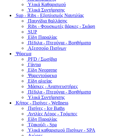
Υλικά Καθαρισμού
Υλικά Συντήρησης
Sup - Ribs - Εξοπλισμός Ναυτιλίας
Παιχνίδια θαλλάσης
Ribs - Φουσκωτές βάρκες - Σκάφη
SUP
Είδη Παραλίας
Πέδιλα - Πτερύγια - Βοηθήματα
Αξεσσούρ Πισίνων
Ψάρεμα
PFD / Σωσίβια
Γάντια
Είδη Neoprene
Ψαρεντούφεκα
Είδη αλιείας
Μάσκες - Αναπνευστήρες
Πέδιλα - Πτερύγια - Βοηθήματα
Υλικά Συντήρησης
Κήπος - Πισίνες - Wellness
Πισίνες - Ice Baths
Αντλίες Αέρος - Τρόμπες
Είδη Παραλίας
Τζακούζι - Spa
Υλικά καθαρισμού Πισίνων - SPA
Αιώρες