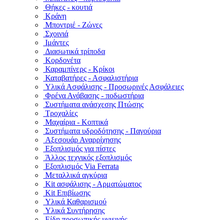
Θήκες - κουτιά
Κράνη
Μποντριέ - Ζώνες
Σχοινιά
Ιμάντες
Διασωτικά τρίποδα
Κορδονέτα
Καραμπίνερς - Κρίκοι
Καταβατήρες - Ασφαλιστήρια
Υλικά Ασφάλισης - Προσωρινές Ασφάλειες
Φρένα Ανάβασης - ποδωστήρια
Συστήματα ανάσχεσης Πτώσης
Τροχαλίες
Μαχαίρια - Κοπτικά
Συστήματα υδροδότησης - Παγούρια
Αξεσουάρ Αναρρίχησης
Εξοπλισμός για πίστες
Άλλος τεχνικός εξοπλισμός
Εξοπλισμός Via Ferrata
Μεταλλικά αγκύρια
Kit ασφάλισης - Αρματώματος
Kit Επιβίωσης
Υλικά Καθαρισμού
Υλικά Συντήρησης
Είδη προσωπικής υγιεινής