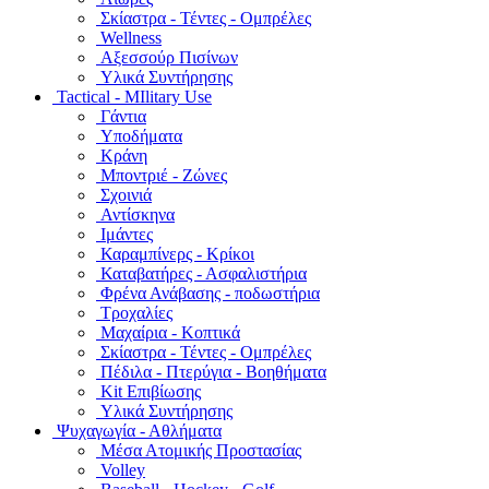
Σκίαστρα - Τέντες - Ομπρέλες
Wellness
Αξεσσούρ Πισίνων
Υλικά Συντήρησης
Tactical - MIlitary Use
Γάντια
Υποδήματα
Κράνη
Μποντριέ - Ζώνες
Σχοινιά
Αντίσκηνα
Ιμάντες
Καραμπίνερς - Κρίκοι
Καταβατήρες - Ασφαλιστήρια
Φρένα Ανάβασης - ποδωστήρια
Τροχαλίες
Μαχαίρια - Κοπτικά
Σκίαστρα - Τέντες - Ομπρέλες
Πέδιλα - Πτερύγια - Βοηθήματα
Kit Επιβίωσης
Υλικά Συντήρησης
Ψυχαγωγία - Αθλήματα
Μέσα Ατομικής Προστασίας
Volley