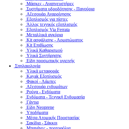
Μάσκες - Αναπνευστήρες
Συστήματα υδροδότησης - Παγούρια
Αξεσουάρ Αναρρίχησης
Εξοπλισμός για πίστες
Άλλος τεχνικός εξοπλισμός
Εξοπλισμός Via Ferrata
Μεταλλικά αγκύρια
Kit ασφάλισης - Αρματώματος
Kit Επιβίωσης
Υλικά Καθαρισμού
Υλικά Συντήρησης
Είδη προσωπικής υγιεινής
Σπηλαιολογία
Υλικά μεταφοράς
Kayak Εξοπλισμός
Φακοί - Λάμπες
Αξεσουάρ ενδυμάτων
Ρούχα - Ενδύματα
Ενδύματα - Τεχνική Ενδυμασία
Γάντια
Είδη Neoprene
Υποδήματα
Μέσα Ατομικής Προστασίας
Σακίδια - Σάκκοι
Μπανάνες - πορτοφόλια