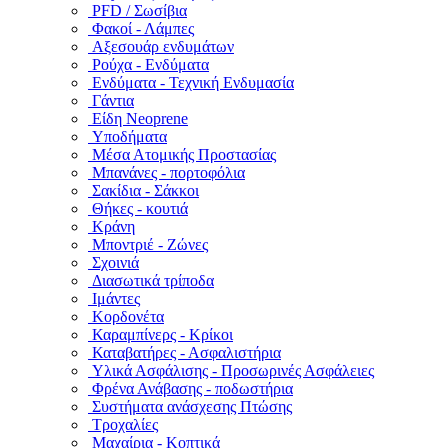
PFD / Σωσίβια
Φακοί - Λάμπες
Αξεσουάρ ενδυμάτων
Ρούχα - Ενδύματα
Ενδύματα - Τεχνική Ενδυμασία
Γάντια
Είδη Neoprene
Υποδήματα
Μέσα Ατομικής Προστασίας
Μπανάνες - πορτοφόλια
Σακίδια - Σάκκοι
Θήκες - κουτιά
Κράνη
Μποντριέ - Ζώνες
Σχοινιά
Διασωτικά τρίποδα
Ιμάντες
Κορδονέτα
Καραμπίνερς - Κρίκοι
Καταβατήρες - Ασφαλιστήρια
Υλικά Ασφάλισης - Προσωρινές Ασφάλειες
Φρένα Ανάβασης - ποδωστήρια
Συστήματα ανάσχεσης Πτώσης
Τροχαλίες
Μαχαίρια - Κοπτικά