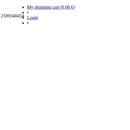
My shopping cart (0,00 €)
•
ς 2109340454
Login
•