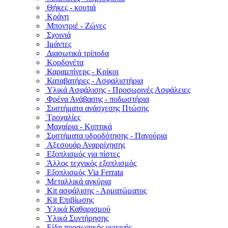
Θήκες - κουτιά
Κράνη
Μποντριέ - Ζώνες
Σχοινιά
Ιμάντες
Διασωτικά τρίποδα
Κορδονέτα
Καραμπίνερς - Κρίκοι
Καταβατήρες - Ασφαλιστήρια
Υλικά Ασφάλισης - Προσωρινές Ασφάλειες
Φρένα Ανάβασης - ποδωστήρια
Συστήματα ανάσχεσης Πτώσης
Τροχαλίες
Μαχαίρια - Κοπτικά
Συστήματα υδροδότησης - Παγούρια
Αξεσουάρ Αναρρίχησης
Εξοπλισμός για πίστες
Άλλος τεχνικός εξοπλισμός
Εξοπλισμός Via Ferrata
Μεταλλικά αγκύρια
Kit ασφάλισης - Αρματώματος
Kit Επιβίωσης
Υλικά Καθαρισμού
Υλικά Συντήρησης
Είδη προσωπικής υγιεινής