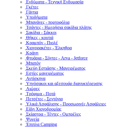
Ενδύματα - Τεχνική Ενδυμασία
Γκέτες
Γάντια
Υποδήματα
Μπανάνες - πορτοφόλια
Τσάντες - Ημερήσια σακίδια πλάτης
Σακίδια - Σάκκοι
Θήκες - κουτιά
Κραμπόν - Πιολέ
Χιονορακέτες - Έλκηθρα
Κράνη
Φτυάρια - Σόντες - Arva - Jetforce
Μπατόν
Σκεύη Εστιάσης - Μαγειρέματος
Εστίες μαγειρέματος
Αντίσκηνα
Υπνόσακοι και αξεσουάρ διανυκτέρευσης
Αιώρες
Τρόφιμα - Ποτά
Πετσέτες - Σεντόνια
Υλικά Ασφάλισης - Προσωρινές Ασφάλειες
Είδη Χιονοδρομίας
Σκίαστρα - Τέντες - Ομπρέλες
Ψυγεία
Έπιπλα Camping