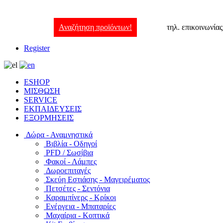
Αναζήτηση προϊόντων!
τηλ. επικοινωνία
Register
ESHOP
ΜΙΣΘΩΣΗ
SERVICE
ΕΚΠΑΙΔΕΥΣΕΙΣ
ΕΞΟΡΜΗΣΕΙΣ
Δώρα - Αναμνηστικά
Βιβλία - Οδηγοί
PFD / Σωσίβια
Φακοί - Λάμπες
Δωροεπιταγές
Σκεύη Εστιάσης - Μαγειρέματος
Πετσέτες - Σεντόνια
Καραμπίνερς - Κρίκοι
Ενέργεια - Μπαταρίες
Μαχαίρια - Κοπτικά