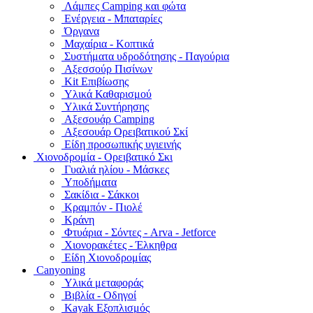
Λάμπες Camping και φώτα
Ενέργεια - Μπαταρίες
Όργανα
Μαχαίρια - Κοπτικά
Συστήματα υδροδότησης - Παγούρια
Αξεσσούρ Πισίνων
Kit Επιβίωσης
Υλικά Καθαρισμού
Υλικά Συντήρησης
Αξεσουάρ Camping
Αξεσουάρ Ορειβατικού Σκί
Είδη προσωπικής υγιεινής
Χιονοδρομία - Ορειβατικό Σκι
Γυαλιά ηλίου - Μάσκες
Υποδήματα
Σακίδια - Σάκκοι
Κραμπόν - Πιολέ
Κράνη
Φτυάρια - Σόντες - Arva - Jetforce
Χιονορακέτες - Έλκηθρα
Είδη Χιονοδρομίας
Canyoning
Υλικά μεταφοράς
Βιβλία - Οδηγοί
Kayak Εξοπλισμός