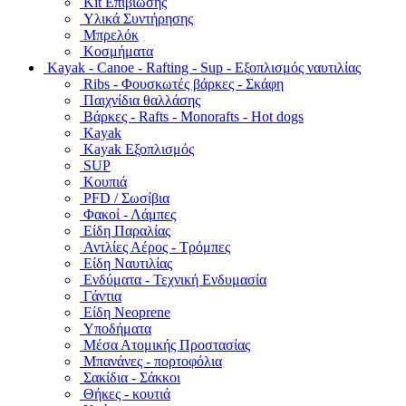
Kit Επιβίωσης
Υλικά Συντήρησης
Μπρελόκ
Κοσμήματα
Kayak - Canoe - Rafting - Sup - Εξοπλισμός ναυτιλίας
Ribs - Φουσκωτές βάρκες - Σκάφη
Παιχνίδια θαλλάσης
Βάρκες - Rafts - Monorafts - Hot dogs
Kayak
Kayak Εξοπλισμός
SUP
Κουπιά
PFD / Σωσίβια
Φακοί - Λάμπες
Είδη Παραλίας
Αντλίες Αέρος - Τρόμπες
Είδη Ναυτιλίας
Ενδύματα - Τεχνική Ενδυμασία
Γάντια
Είδη Neoprene
Υποδήματα
Μέσα Ατομικής Προστασίας
Μπανάνες - πορτοφόλια
Σακίδια - Σάκκοι
Θήκες - κουτιά