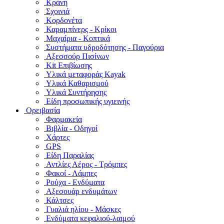
Κράνη
Σχοινιά
Κορδονέτα
Καραμπίνερς - Κρίκοι
Μαχαίρια - Κοπτικά
Συστήματα υδροδότησης - Παγούρια
Αξεσσούρ Πισίνων
Kit Επιβίωσης
Υλικά μεταφοράς Kayak
Υλικά Καθαρισμού
Υλικά Συντήρησης
Είδη προσωπικής υγιεινής
Ορειβασία
Φαρμακεία
Βιβλία - Οδηγοί
Χάρτες
GPS
Είδη Παραλίας
Αντλίες Αέρος - Τρόμπες
Φακοί - Λάμπες
Ρούχα - Ενδύματα
Αξεσουάρ ενδυμάτων
Κάλτσες
Γυαλιά ηλίου - Μάσκες
Ενδύματα κεφαλιού-λαιμού