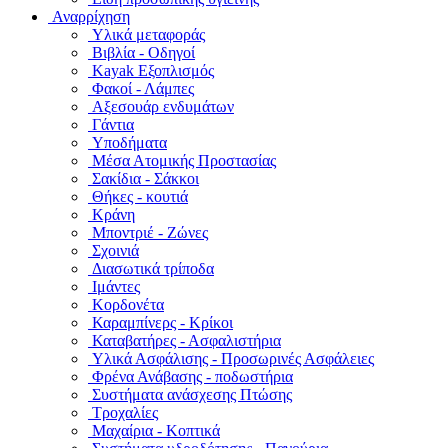
Αναρρίχηση
Υλικά μεταφοράς
Βιβλία - Οδηγοί
Kayak Εξοπλισμός
Φακοί - Λάμπες
Αξεσουάρ ενδυμάτων
Γάντια
Υποδήματα
Μέσα Ατομικής Προστασίας
Σακίδια - Σάκκοι
Θήκες - κουτιά
Κράνη
Μποντριέ - Ζώνες
Σχοινιά
Διασωτικά τρίποδα
Ιμάντες
Κορδονέτα
Καραμπίνερς - Κρίκοι
Καταβατήρες - Ασφαλιστήρια
Υλικά Ασφάλισης - Προσωρινές Ασφάλειες
Φρένα Ανάβασης - ποδωστήρια
Συστήματα ανάσχεσης Πτώσης
Τροχαλίες
Μαχαίρια - Κοπτικά