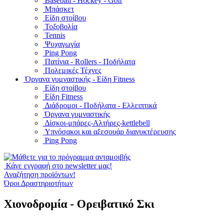
Baseball - Hockey - Golf
Μπάσκετ
Είδη στοίβου
Τοξοβολία
Tennis
Ψυχαγωγία
Ping Pong
Πατίνια - Rollers - Ποδήλατα
Πολεμικές Τέχνες
Όργανα γυμναστικής - Είδη Fitness
Είδη στοίβου
Είδη Fitness
Διάδρομοι - Ποδήλατα - Ελλειπτικά
Όργανα γυμναστικής
Δίσκοι-μπάρες-Αλτήρες-kettlebell
Υπνόσακοι και αξεσουάρ διανυκτέρευσης
Ping Pong
Κάνε εγγραφή στο newsletter μας!
Αναζήτηση προϊόντων!
Όροι Δραστηριοτήτων
Χιονοδρομία - Ορειβατικό Σκι