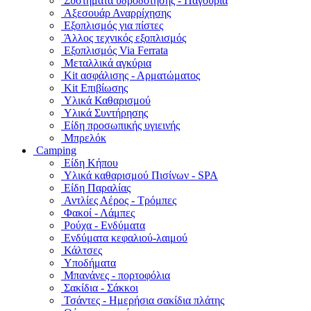
Συστήματα υδροδότησης - Παγούρια
Αξεσουάρ Αναρρίχησης
Εξοπλισμός για πίστες
Άλλος τεχνικός εξοπλισμός
Εξοπλισμός Via Ferrata
Μεταλλικά αγκύρια
Kit ασφάλισης - Αρματώματος
Kit Επιβίωσης
Υλικά Καθαρισμού
Υλικά Συντήρησης
Είδη προσωπικής υγιεινής
Μπρελόκ
Camping
Είδη Κήπου
Υλικά καθαρισμού Πισίνων - SPA
Είδη Παραλίας
Αντλίες Αέρος - Τρόμπες
Φακοί - Λάμπες
Ρούχα - Ενδύματα
Ενδύματα κεφαλιού-λαιμού
Κάλτσες
Υποδήματα
Μπανάνες - πορτοφόλια
Σακίδια - Σάκκοι
Τσάντες - Ημερήσια σακίδια πλάτης