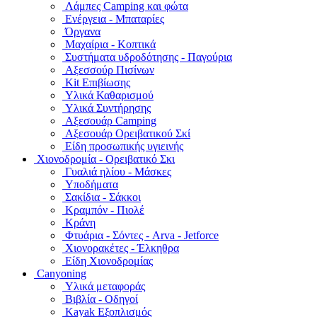
Λάμπες Camping και φώτα
Ενέργεια - Μπαταρίες
Όργανα
Μαχαίρια - Κοπτικά
Συστήματα υδροδότησης - Παγούρια
Αξεσσούρ Πισίνων
Kit Επιβίωσης
Υλικά Καθαρισμού
Υλικά Συντήρησης
Αξεσουάρ Camping
Αξεσουάρ Ορειβατικού Σκί
Είδη προσωπικής υγιεινής
Χιονοδρομία - Ορειβατικό Σκι
Γυαλιά ηλίου - Μάσκες
Υποδήματα
Σακίδια - Σάκκοι
Κραμπόν - Πιολέ
Κράνη
Φτυάρια - Σόντες - Arva - Jetforce
Χιονορακέτες - Έλκηθρα
Είδη Χιονοδρομίας
Canyoning
Υλικά μεταφοράς
Βιβλία - Οδηγοί
Kayak Εξοπλισμός