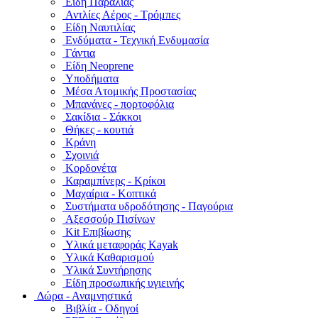
Είδη Παραλίας
Αντλίες Αέρος - Τρόμπες
Είδη Ναυτιλίας
Ενδύματα - Τεχνική Ενδυμασία
Γάντια
Είδη Neoprene
Υποδήματα
Μέσα Ατομικής Προστασίας
Μπανάνες - πορτοφόλια
Σακίδια - Σάκκοι
Θήκες - κουτιά
Κράνη
Σχοινιά
Κορδονέτα
Καραμπίνερς - Κρίκοι
Μαχαίρια - Κοπτικά
Συστήματα υδροδότησης - Παγούρια
Αξεσσούρ Πισίνων
Kit Επιβίωσης
Υλικά μεταφοράς Kayak
Υλικά Καθαρισμού
Υλικά Συντήρησης
Είδη προσωπικής υγιεινής
Δώρα - Αναμνηστικά
Βιβλία - Οδηγοί