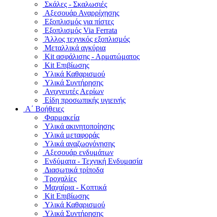
Σκάλες - Σκαλωσιές
Αξεσουάρ Αναρρίχησης
Εξοπλισμός για πίστες
Εξοπλισμός Via Ferrata
Άλλος τεχνικός εξοπλισμός
Μεταλλικά αγκύρια
Kit ασφάλισης - Αρματώματος
Kit Επιβίωσης
Υλικά Καθαρισμού
Υλικά Συντήρησης
Ανιχνευτές Αερίων
Είδη προσωπικής υγιεινής
Α΄ Βοήθειες
Φαρμακεία
Υλικά ακινητοποίησης
Υλικά μεταφοράς
Υλικά αναζωογόνησης
Αξεσουάρ ενδυμάτων
Ενδύματα - Τεχνική Ενδυμασία
Διασωτικά τρίποδα
Τροχαλίες
Μαχαίρια - Κοπτικά
Kit Επιβίωσης
Υλικά Καθαρισμού
Υλικά Συντήρησης