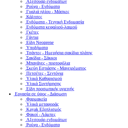
Αξεσουάρ ενδυμάτων
Ρούχα - Ενδύματα
Γυαλιά ηλίου - Μάσκες
Κάλτσες
Ενδύματα - Τεχνική Ενδυμασία
Ενδύματα κεφαλιού-λαιμού
Γκέτες
Γάντια
Είδη Neoprene
Υποδήματα
Τσάντες - Ημερήσια σακίδια πλάτης
Σακίδια - Σάκκοι
Μπανάνες - πορτοφόλια
Σκεύη Εστιάσης - Μαγειρέματος
Πετσέτες - Σεντόνια
Υλικά Καθαρισμού
Υλικά Συντήρησης
Είδη προσωπικής υγιεινής
Εργασία σε ύψος - Διάσωση
Φαρμακεία
Υλικά μεταφοράς
Kayak Εξοπλισμός
Φακοί - Λάμπες
Αξεσουάρ ενδυμάτων
Ρούχα - Ενδύματα