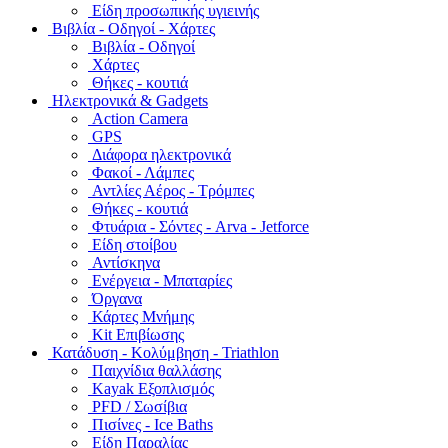
Είδη προσωπικής υγιεινής
Bιβλία - Οδηγοί - Χάρτες
Βιβλία - Οδηγοί
Χάρτες
Θήκες - κουτιά
Ηλεκτρονικά & Gadgets
Action Camera
GPS
Διάφορα ηλεκτρονικά
Φακοί - Λάμπες
Αντλίες Αέρος - Τρόμπες
Θήκες - κουτιά
Φτυάρια - Σόντες - Arva - Jetforce
Είδη στοίβου
Αντίσκηνα
Ενέργεια - Μπαταρίες
Όργανα
Κάρτες Μνήμης
Kit Επιβίωσης
Κατάδυση - Κολύμβηση - Triathlon
Παιχνίδια θαλλάσης
Kayak Εξοπλισμός
PFD / Σωσίβια
Πισίνες - Ice Baths
Είδη Παραλίας