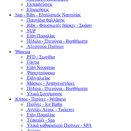
Εκπαιδεύσεις
Εξορμήσεις
Sup - Ribs - Εξοπλισμός Ναυτιλίας
Παιχνίδια θαλλάσης
Ribs - Φουσκωτές βάρκες - Σκάφη
SUP
Είδη Παραλίας
Πέδιλα - Πτερύγια - Βοηθήματα
Αξεσσούρ Πισίνων
Ψάρεμα
PFD / Σωσίβια
Γάντια
Είδη Neoprene
Ψαρεντούφεκα
Είδη αλιείας
Μάσκες - Αναπνευστήρες
Πέδιλα - Πτερύγια - Βοηθήματα
Υλικά Συντήρησης
Κήπος - Πισίνες - Wellness
Πισίνες - Ice Baths
Αντλίες Αέρος - Τρόμπες
Είδη Παραλίας
Τζακούζι - Spa
Υλικά καθαρισμού Πισίνων - SPA
Αιώρες