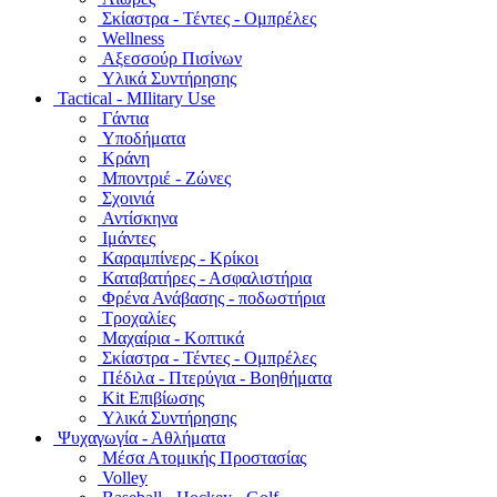
Σκίαστρα - Τέντες - Ομπρέλες
Wellness
Αξεσσούρ Πισίνων
Υλικά Συντήρησης
Tactical - MIlitary Use
Γάντια
Υποδήματα
Κράνη
Μποντριέ - Ζώνες
Σχοινιά
Αντίσκηνα
Ιμάντες
Καραμπίνερς - Κρίκοι
Καταβατήρες - Ασφαλιστήρια
Φρένα Ανάβασης - ποδωστήρια
Τροχαλίες
Μαχαίρια - Κοπτικά
Σκίαστρα - Τέντες - Ομπρέλες
Πέδιλα - Πτερύγια - Βοηθήματα
Kit Επιβίωσης
Υλικά Συντήρησης
Ψυχαγωγία - Αθλήματα
Μέσα Ατομικής Προστασίας
Volley