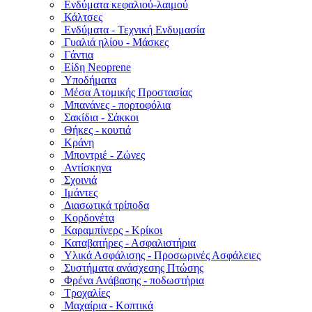
Ενδύματα κεφαλιού-λαιμού
Κάλτσες
Ενδύματα - Τεχνική Ενδυμασία
Γυαλιά ηλίου - Μάσκες
Γάντια
Είδη Neoprene
Υποδήματα
Μέσα Ατομικής Προστασίας
Μπανάνες - πορτοφόλια
Σακίδια - Σάκκοι
Θήκες - κουτιά
Κράνη
Μποντριέ - Ζώνες
Αντίσκηνα
Σχοινιά
Ιμάντες
Διασωτικά τρίποδα
Κορδονέτα
Καραμπίνερς - Κρίκοι
Καταβατήρες - Ασφαλιστήρια
Υλικά Ασφάλισης - Προσωρινές Ασφάλειες
Συστήματα ανάσχεσης Πτώσης
Φρένα Ανάβασης - ποδωστήρια
Τροχαλίες
Μαχαίρια - Κοπτικά