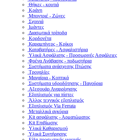
Θήκες - κουτιά
Κράνη
Μποντριέ - Ζώνες
Σχοινιά
Ιμάντες
Διασωτικά τρίποδα
Κορδονέτα
Καραμπίνερς - Κρίκοι
Καταβατήρες - Ασφαλιστήρια
Υλικά Ασφάλισης - Προσωρινές Ασφάλειες
Φρένα Ανάβασης - ποδωστήρια
Συστήματα ανάσχεσης Πτώσης
Τροχαλίες
Μαχαίρια - Κοπτικά
Συστήματα υδροδότησης - Παγούρια
Αξεσουάρ Αναρρίχησης
Εξοπλισμός για πίστες
Άλλος τεχνικός εξοπλισμός
Εξοπλισμός Via Ferrata
Μεταλλικά αγκύρια
Kit ασφάλισης - Αρματώματος
Kit Επιβίωσης
Υλικά Καθαρισμού
Υλικά Συντήρησης
Είδη προσωπικής υγιεινής