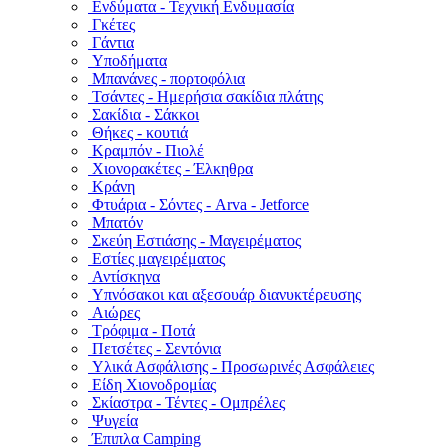
Ενδύματα - Τεχνική Ενδυμασία
Γκέτες
Γάντια
Υποδήματα
Μπανάνες - πορτοφόλια
Τσάντες - Ημερήσια σακίδια πλάτης
Σακίδια - Σάκκοι
Θήκες - κουτιά
Κραμπόν - Πιολέ
Χιονορακέτες - Έλκηθρα
Κράνη
Φτυάρια - Σόντες - Arva - Jetforce
Μπατόν
Σκεύη Εστιάσης - Μαγειρέματος
Εστίες μαγειρέματος
Αντίσκηνα
Υπνόσακοι και αξεσουάρ διανυκτέρευσης
Αιώρες
Τρόφιμα - Ποτά
Πετσέτες - Σεντόνια
Υλικά Ασφάλισης - Προσωρινές Ασφάλειες
Είδη Χιονοδρομίας
Σκίαστρα - Τέντες - Ομπρέλες
Ψυγεία
Έπιπλα Camping