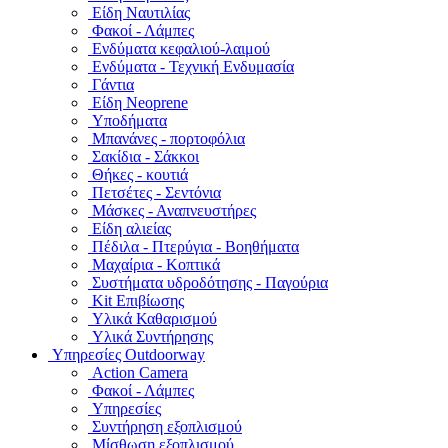
Είδη Ναυτιλίας
Φακοί - Λάμπες
Ενδύματα κεφαλιού-λαιμού
Ενδύματα - Τεχνική Ενδυμασία
Γάντια
Είδη Neoprene
Υποδήματα
Μπανάνες - πορτοφόλια
Σακίδια - Σάκκοι
Θήκες - κουτιά
Πετσέτες - Σεντόνια
Μάσκες - Αναπνευστήρες
Είδη αλιείας
Πέδιλα - Πτερύγια - Βοηθήματα
Μαχαίρια - Κοπτικά
Συστήματα υδροδότησης - Παγούρια
Kit Επιβίωσης
Υλικά Καθαρισμού
Υλικά Συντήρησης
Υπηρεσίες Outdoorway
Action Camera
Φακοί - Λάμπες
Υπηρεσίες
Συντήρηση εξοπλισμού
Μίσθωση εξοπλισμού