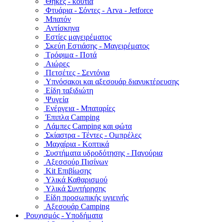
Θήκες - κουτιά
Φτυάρια - Σόντες - Arva - Jetforce
Μπατόν
Αντίσκηνα
Εστίες μαγειρέματος
Σκεύη Εστιάσης - Μαγειρέματος
Τρόφιμα - Ποτά
Αιώρες
Πετσέτες - Σεντόνια
Υπνόσακοι και αξεσουάρ διανυκτέρευσης
Είδη ταξιδιώτη
Ψυγεία
Ενέργεια - Μπαταρίες
Έπιπλα Camping
Λάμπες Camping και φώτα
Σκίαστρα - Τέντες - Ομπρέλες
Μαχαίρια - Κοπτικά
Συστήματα υδροδότησης - Παγούρια
Αξεσσούρ Πισίνων
Kit Επιβίωσης
Υλικά Καθαρισμού
Υλικά Συντήρησης
Είδη προσωπικής υγιεινής
Αξεσουάρ Camping
Ρουχισμός - Υποδήματα