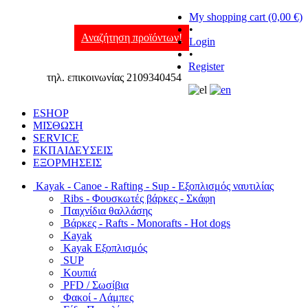
My shopping cart (0,00 €)
•
Αναζήτηση προϊόντων!
Login
•
Register
τηλ. επικοινωνίας 2109340454
ESHOP
ΜΙΣΘΩΣΗ
SERVICE
ΕΚΠΑΙΔΕΥΣΕΙΣ
ΕΞΟΡΜΗΣΕΙΣ
Kayak - Canoe - Rafting - Sup - Εξοπλισμός ναυτιλίας
Ribs - Φουσκωτές βάρκες - Σκάφη
Παιχνίδια θαλλάσης
Βάρκες - Rafts - Monorafts - Hot dogs
Kayak
Kayak Εξοπλισμός
SUP
Κουπιά
PFD / Σωσίβια
Φακοί - Λάμπες