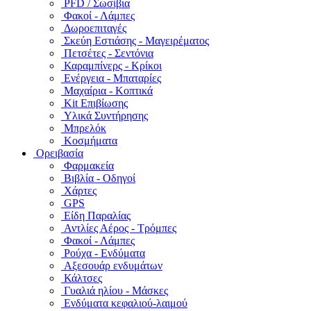
PFD / Σωσίβια
Φακοί - Λάμπες
Δωροεπιταγές
Σκεύη Εστιάσης - Μαγειρέματος
Πετσέτες - Σεντόνια
Καραμπίνερς - Κρίκοι
Ενέργεια - Μπαταρίες
Μαχαίρια - Κοπτικά
Kit Επιβίωσης
Υλικά Συντήρησης
Μπρελόκ
Κοσμήματα
Ορειβασία
Φαρμακεία
Βιβλία - Οδηγοί
Χάρτες
GPS
Είδη Παραλίας
Αντλίες Αέρος - Τρόμπες
Φακοί - Λάμπες
Ρούχα - Ενδύματα
Αξεσουάρ ενδυμάτων
Κάλτσες
Γυαλιά ηλίου - Μάσκες
Ενδύματα κεφαλιού-λαιμού