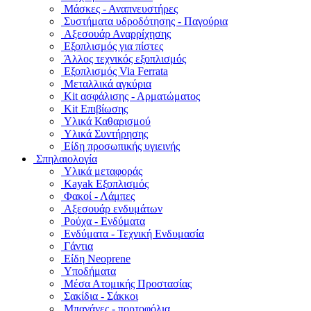
Μάσκες - Αναπνευστήρες
Συστήματα υδροδότησης - Παγούρια
Αξεσουάρ Αναρρίχησης
Εξοπλισμός για πίστες
Άλλος τεχνικός εξοπλισμός
Εξοπλισμός Via Ferrata
Μεταλλικά αγκύρια
Kit ασφάλισης - Αρματώματος
Kit Επιβίωσης
Υλικά Καθαρισμού
Υλικά Συντήρησης
Είδη προσωπικής υγιεινής
Σπηλαιολογία
Υλικά μεταφοράς
Kayak Εξοπλισμός
Φακοί - Λάμπες
Αξεσουάρ ενδυμάτων
Ρούχα - Ενδύματα
Ενδύματα - Τεχνική Ενδυμασία
Γάντια
Είδη Neoprene
Υποδήματα
Μέσα Ατομικής Προστασίας
Σακίδια - Σάκκοι
Μπανάνες - πορτοφόλια