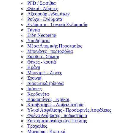
PFD / Σωσίβια
Φακοί - Λάμπες
Αξεσουάρ ενδυμάτων
Ρούχα - Ενδύματα
Ενδύματα - Τεχνική Ενδυμασία
Γάντια
Είδη Neoprene
Υποδήματα
Μέσα Ατομικής Προστασίας
Μπανάνες - πορτοφόλια
Σακίδια - Σάκκοι
Θήκες - κουτιά
Κράνη
Μποντριέ - Ζώνες
Σχοινιά
Διασωτικά τρίποδα
Ιμάντες
Κορδονέτα
Καραμπίνερς - Κρίκοι
Καταβατήρες - Ασφαλιστήρια
Υλικά Ασφάλισης - Προσωρινές Ασφάλειες
Φρένα Ανάβασης - ποδωστήρια
Συστήματα ανάσχεσης Πτώσης
Τροχαλίες
Μαχαίρια - Κοπτικά