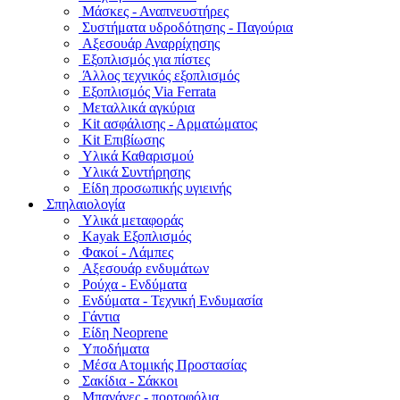
Μάσκες - Αναπνευστήρες
Συστήματα υδροδότησης - Παγούρια
Αξεσουάρ Αναρρίχησης
Εξοπλισμός για πίστες
Άλλος τεχνικός εξοπλισμός
Εξοπλισμός Via Ferrata
Μεταλλικά αγκύρια
Kit ασφάλισης - Αρματώματος
Kit Επιβίωσης
Υλικά Καθαρισμού
Υλικά Συντήρησης
Είδη προσωπικής υγιεινής
Σπηλαιολογία
Υλικά μεταφοράς
Kayak Εξοπλισμός
Φακοί - Λάμπες
Αξεσουάρ ενδυμάτων
Ρούχα - Ενδύματα
Ενδύματα - Τεχνική Ενδυμασία
Γάντια
Είδη Neoprene
Υποδήματα
Μέσα Ατομικής Προστασίας
Σακίδια - Σάκκοι
Μπανάνες - πορτοφόλια