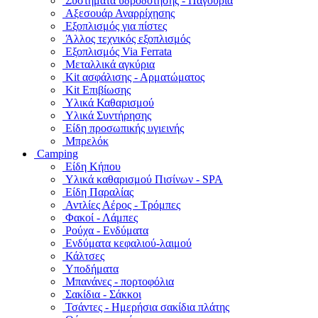
Συστήματα υδροδότησης - Παγούρια
Αξεσουάρ Αναρρίχησης
Εξοπλισμός για πίστες
Άλλος τεχνικός εξοπλισμός
Εξοπλισμός Via Ferrata
Μεταλλικά αγκύρια
Kit ασφάλισης - Αρματώματος
Kit Επιβίωσης
Υλικά Καθαρισμού
Υλικά Συντήρησης
Είδη προσωπικής υγιεινής
Μπρελόκ
Camping
Είδη Κήπου
Υλικά καθαρισμού Πισίνων - SPA
Είδη Παραλίας
Αντλίες Αέρος - Τρόμπες
Φακοί - Λάμπες
Ρούχα - Ενδύματα
Ενδύματα κεφαλιού-λαιμού
Κάλτσες
Υποδήματα
Μπανάνες - πορτοφόλια
Σακίδια - Σάκκοι
Τσάντες - Ημερήσια σακίδια πλάτης