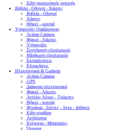
Είδη προσωπικής υγιεινής
Bιβλία - Οδηγοί - Χάρτες
Βιβλία - Οδηγοί
Χάρτες
Θήκες - κουτιά
Υπηρεσίες Outdoorway
Action Camera
Φακοί - Λάμπες
Υπηρεσίες
Συντήρηση εξοπλισμού
Μίσθωση εξοπλισμού
Εκπαιδεύσεις
Εξορμήσεις
Ηλεκτρονικά & Gadgets
Action Camera
GPS
Διάφορα ηλεκτρονικά
Φακοί - Λάμπες
Αντλίες Αέρος - Τρόμπες
Θήκες - κουτιά
Φτυάρια - Σόντες - Arva - Jetforce
Είδη στοίβου
Αντίσκηνα
Ενέργεια - Μπαταρίες
Όργανα