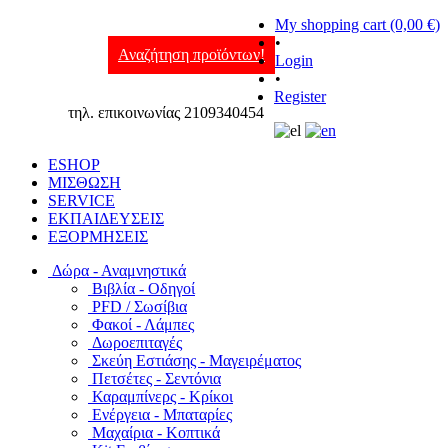
My shopping cart (0,00 €)
•
Αναζήτηση προϊόντων!
Login
•
Register
τηλ. επικοινωνίας 2109340454
ESHOP
ΜΙΣΘΩΣΗ
SERVICE
ΕΚΠΑΙΔΕΥΣΕΙΣ
ΕΞΟΡΜΗΣΕΙΣ
Δώρα - Αναμνηστικά
Βιβλία - Οδηγοί
PFD / Σωσίβια
Φακοί - Λάμπες
Δωροεπιταγές
Σκεύη Εστιάσης - Μαγειρέματος
Πετσέτες - Σεντόνια
Καραμπίνερς - Κρίκοι
Ενέργεια - Μπαταρίες
Μαχαίρια - Κοπτικά