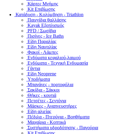
Κάρτες Μνήμης
Kit Επιβίωσης
Κατάδυση - Κολύμβηση - Triathlon
Παιχνίδια θαλλάσης
Kayak Εξοπλισμός
PFD / Σωσίβια
Πισίνες - Ice Baths
Είδη Παραλίας
Είδη Ναυτιλίας
Φακοί - Λάμπες
Ενδύματα κεφαλιού-λαιμού
Ενδύματα - Τεχνική Ενδυμασία
Γάντια
Είδη Neoprene
Υποδήματα
Μπανάνες - πορτοφόλια
Σακίδια - Σάκκοι
Θήκες - κουτιά
Πετσέτες - Σεντόνια
Μάσκες - Αναπνευστήρες
Είδη αλιείας
Πέδιλα - Πτερύγια - Βοηθήματα
Μαχαίρια - Κοπτικά
Συστήματα υδροδότησης - Παγούρια
Kit Επιβίωσης