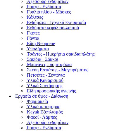
Αξεσουάρ ενδυμάτων
Ρούχα - Ενδύματα
Γυαλιά ηλίου - Μάσκες
Κάλτσες
Ενδύματα - Τεχνική Ενδυμασία
Ενδύματα κεφαλιού-λαιμού
Γκέτες
Γάντια
Είδη Neoprene
Υποδήματα
Τσάντες - Ημερήσια σακίδια πλάτης
Σακίδια - Σάκκοι
Μπανάνες - πορτοφόλια
Σκεύη Εστιάσης - Μαγειρέματος
Πετσέτες - Σεντόνια
Υλικά Καθαρισμού
Υλικά Συντήρησης
Είδη προσωπικής υγιεινής
Εργασία σε ύψος - Διάσωση
Φαρμακεία
Υλικά μεταφοράς
Kayak Εξοπλισμός
Φακοί - Λάμπες
Αξεσουάρ ενδυμάτων
Ρούχα - Ενδύματα