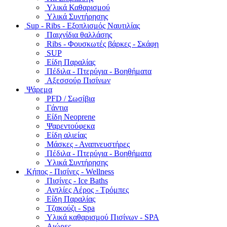
Υλικά Καθαρισμού
Υλικά Συντήρησης
Sup - Ribs - Εξοπλισμός Ναυτιλίας
Παιχνίδια θαλλάσης
Ribs - Φουσκωτές βάρκες - Σκάφη
SUP
Είδη Παραλίας
Πέδιλα - Πτερύγια - Βοηθήματα
Αξεσσούρ Πισίνων
Ψάρεμα
PFD / Σωσίβια
Γάντια
Είδη Neoprene
Ψαρεντούφεκα
Είδη αλιείας
Μάσκες - Αναπνευστήρες
Πέδιλα - Πτερύγια - Βοηθήματα
Υλικά Συντήρησης
Κήπος - Πισίνες - Wellness
Πισίνες - Ice Baths
Αντλίες Αέρος - Τρόμπες
Είδη Παραλίας
Τζακούζι - Spa
Υλικά καθαρισμού Πισίνων - SPA
Αιώρες