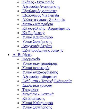
Σκάλες - Σκαλωσιές
Αξεσουάρ Αναρρίχησης
Εξοπλισμός για πίστες
Εξοπλισμός Via Ferrata
Άλλος τεχνικός εξοπλισμός
Μεταλλικά αγκύρια
Kit ασφάλισης - Αρματώματος
Kit Επιβίωσης
Υλικά Καθαρισμού
Υλικά Συντήρησης
Ανιχνευτές Αερίων
Είδη προσωπικής υγιεινής
Α΄ Βοήθειες
Φαρμακεία
Υλικά ακινητοποίησης
Υλικά μεταφοράς
Υλικά αναζωογόνησης
Αξεσουάρ ενδυμάτων
Ενδύματα - Τεχνική Ενδυμασία
Διασωτικά τρίποδα
Τροχαλίες
Μαχαίρια - Κοπτικά
Kit Επιβίωσης
Υλικά Καθαρισμού
Υλικά Συντήρησης