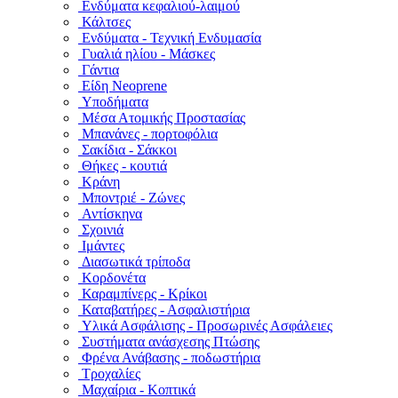
Ενδύματα κεφαλιού-λαιμού
Κάλτσες
Ενδύματα - Τεχνική Ενδυμασία
Γυαλιά ηλίου - Μάσκες
Γάντια
Είδη Neoprene
Υποδήματα
Μέσα Ατομικής Προστασίας
Μπανάνες - πορτοφόλια
Σακίδια - Σάκκοι
Θήκες - κουτιά
Κράνη
Μποντριέ - Ζώνες
Αντίσκηνα
Σχοινιά
Ιμάντες
Διασωτικά τρίποδα
Κορδονέτα
Καραμπίνερς - Κρίκοι
Καταβατήρες - Ασφαλιστήρια
Υλικά Ασφάλισης - Προσωρινές Ασφάλειες
Συστήματα ανάσχεσης Πτώσης
Φρένα Ανάβασης - ποδωστήρια
Τροχαλίες
Μαχαίρια - Κοπτικά