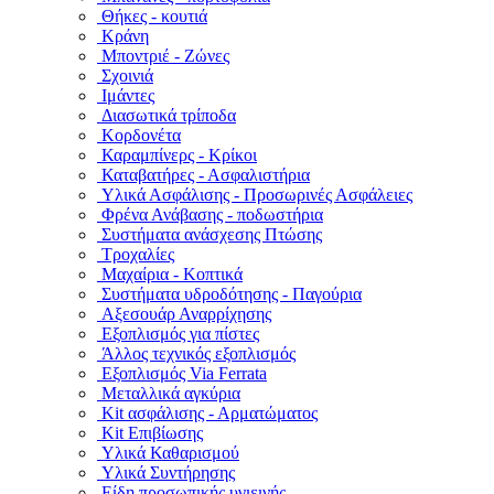
Θήκες - κουτιά
Κράνη
Μποντριέ - Ζώνες
Σχοινιά
Ιμάντες
Διασωτικά τρίποδα
Κορδονέτα
Καραμπίνερς - Κρίκοι
Καταβατήρες - Ασφαλιστήρια
Υλικά Ασφάλισης - Προσωρινές Ασφάλειες
Φρένα Ανάβασης - ποδωστήρια
Συστήματα ανάσχεσης Πτώσης
Τροχαλίες
Μαχαίρια - Κοπτικά
Συστήματα υδροδότησης - Παγούρια
Αξεσουάρ Αναρρίχησης
Εξοπλισμός για πίστες
Άλλος τεχνικός εξοπλισμός
Εξοπλισμός Via Ferrata
Μεταλλικά αγκύρια
Kit ασφάλισης - Αρματώματος
Kit Επιβίωσης
Υλικά Καθαρισμού
Υλικά Συντήρησης
Είδη προσωπικής υγιεινής