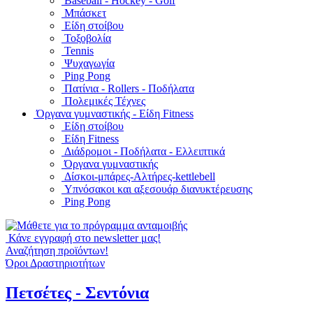
Baseball - Hockey - Golf
Μπάσκετ
Είδη στοίβου
Τοξοβολία
Tennis
Ψυχαγωγία
Ping Pong
Πατίνια - Rollers - Ποδήλατα
Πολεμικές Τέχνες
Όργανα γυμναστικής - Είδη Fitness
Είδη στοίβου
Είδη Fitness
Διάδρομοι - Ποδήλατα - Ελλειπτικά
Όργανα γυμναστικής
Δίσκοι-μπάρες-Αλτήρες-kettlebell
Υπνόσακοι και αξεσουάρ διανυκτέρευσης
Ping Pong
Κάνε εγγραφή στο newsletter μας!
Αναζήτηση προϊόντων!
Όροι Δραστηριοτήτων
Πετσέτες - Σεντόνια