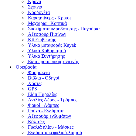
Κράνη
Σχοινιά
Κορδονέτα
Καραμπίνερς - Κρίκοι
Μαχαίρια - Κοπτικά
Συστήματα υδροδότησης - Παγούρια
Αξεσσούρ Πισίνων
Kit Επιβίωσης
Υλικά μεταφοράς Kayak
Υλικά Καθαρισμού
Υλικά Συντήρησης
Είδη προσωπικής υγιεινής
Ορειβασία
Φαρμακεία
Βιβλία - Οδηγοί
Χάρτες
GPS
Είδη Παραλίας
Αντλίες Αέρος - Τρόμπες
Φακοί - Λάμπες
Ρούχα - Ενδύματα
Αξεσουάρ ενδυμάτων
Κάλτσες
Γυαλιά ηλίου - Μάσκες
Ενδύματα κεφαλιού-λαιμού