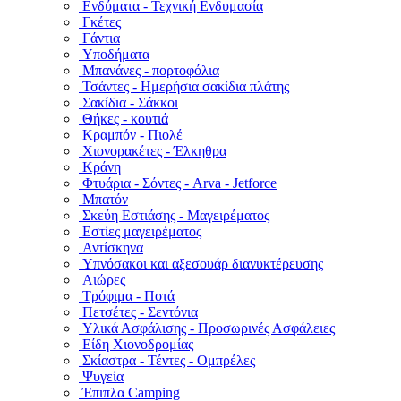
Ενδύματα - Τεχνική Ενδυμασία
Γκέτες
Γάντια
Υποδήματα
Μπανάνες - πορτοφόλια
Τσάντες - Ημερήσια σακίδια πλάτης
Σακίδια - Σάκκοι
Θήκες - κουτιά
Κραμπόν - Πιολέ
Χιονορακέτες - Έλκηθρα
Κράνη
Φτυάρια - Σόντες - Arva - Jetforce
Μπατόν
Σκεύη Εστιάσης - Μαγειρέματος
Εστίες μαγειρέματος
Αντίσκηνα
Υπνόσακοι και αξεσουάρ διανυκτέρευσης
Αιώρες
Τρόφιμα - Ποτά
Πετσέτες - Σεντόνια
Υλικά Ασφάλισης - Προσωρινές Ασφάλειες
Είδη Χιονοδρομίας
Σκίαστρα - Τέντες - Ομπρέλες
Ψυγεία
Έπιπλα Camping