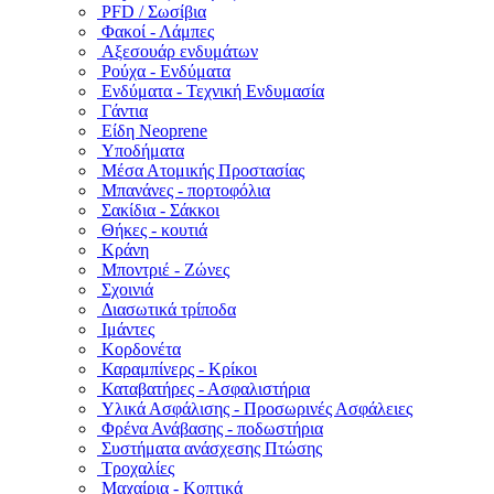
PFD / Σωσίβια
Φακοί - Λάμπες
Αξεσουάρ ενδυμάτων
Ρούχα - Ενδύματα
Ενδύματα - Τεχνική Ενδυμασία
Γάντια
Είδη Neoprene
Υποδήματα
Μέσα Ατομικής Προστασίας
Μπανάνες - πορτοφόλια
Σακίδια - Σάκκοι
Θήκες - κουτιά
Κράνη
Μποντριέ - Ζώνες
Σχοινιά
Διασωτικά τρίποδα
Ιμάντες
Κορδονέτα
Καραμπίνερς - Κρίκοι
Καταβατήρες - Ασφαλιστήρια
Υλικά Ασφάλισης - Προσωρινές Ασφάλειες
Φρένα Ανάβασης - ποδωστήρια
Συστήματα ανάσχεσης Πτώσης
Τροχαλίες
Μαχαίρια - Κοπτικά