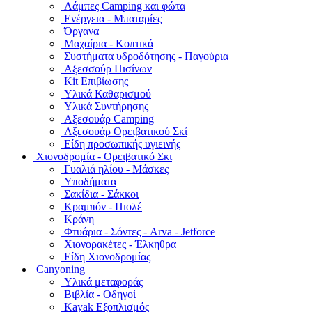
Λάμπες Camping και φώτα
Ενέργεια - Μπαταρίες
Όργανα
Μαχαίρια - Κοπτικά
Συστήματα υδροδότησης - Παγούρια
Αξεσσούρ Πισίνων
Kit Επιβίωσης
Υλικά Καθαρισμού
Υλικά Συντήρησης
Αξεσουάρ Camping
Αξεσουάρ Ορειβατικού Σκί
Είδη προσωπικής υγιεινής
Χιονοδρομία - Ορειβατικό Σκι
Γυαλιά ηλίου - Μάσκες
Υποδήματα
Σακίδια - Σάκκοι
Κραμπόν - Πιολέ
Κράνη
Φτυάρια - Σόντες - Arva - Jetforce
Χιονορακέτες - Έλκηθρα
Είδη Χιονοδρομίας
Canyoning
Υλικά μεταφοράς
Βιβλία - Οδηγοί
Kayak Εξοπλισμός