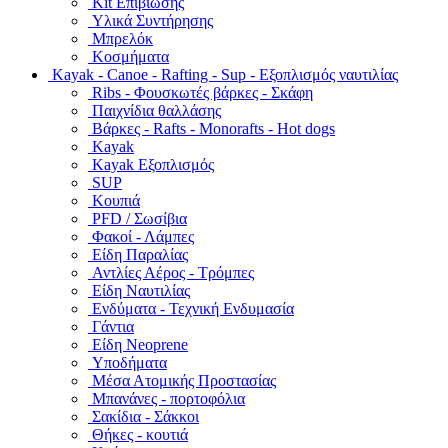
Kit Επιβίωσης
Υλικά Συντήρησης
Μπρελόκ
Κοσμήματα
Kayak - Canoe - Rafting - Sup - Εξοπλισμός ναυτιλίας
Ribs - Φουσκωτές βάρκες - Σκάφη
Παιχνίδια θαλλάσης
Βάρκες - Rafts - Monorafts - Hot dogs
Kayak
Kayak Εξοπλισμός
SUP
Κουπιά
PFD / Σωσίβια
Φακοί - Λάμπες
Είδη Παραλίας
Αντλίες Αέρος - Τρόμπες
Είδη Ναυτιλίας
Ενδύματα - Τεχνική Ενδυμασία
Γάντια
Είδη Neoprene
Υποδήματα
Μέσα Ατομικής Προστασίας
Μπανάνες - πορτοφόλια
Σακίδια - Σάκκοι
Θήκες - κουτιά