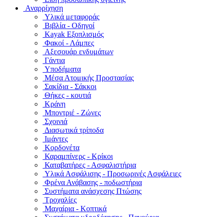
Αναρρίχηση
Υλικά μεταφοράς
Βιβλία - Οδηγοί
Kayak Εξοπλισμός
Φακοί - Λάμπες
Αξεσουάρ ενδυμάτων
Γάντια
Υποδήματα
Μέσα Ατομικής Προστασίας
Σακίδια - Σάκκοι
Θήκες - κουτιά
Κράνη
Μποντριέ - Ζώνες
Σχοινιά
Διασωτικά τρίποδα
Ιμάντες
Κορδονέτα
Καραμπίνερς - Κρίκοι
Καταβατήρες - Ασφαλιστήρια
Υλικά Ασφάλισης - Προσωρινές Ασφάλειες
Φρένα Ανάβασης - ποδωστήρια
Συστήματα ανάσχεσης Πτώσης
Τροχαλίες
Μαχαίρια - Κοπτικά