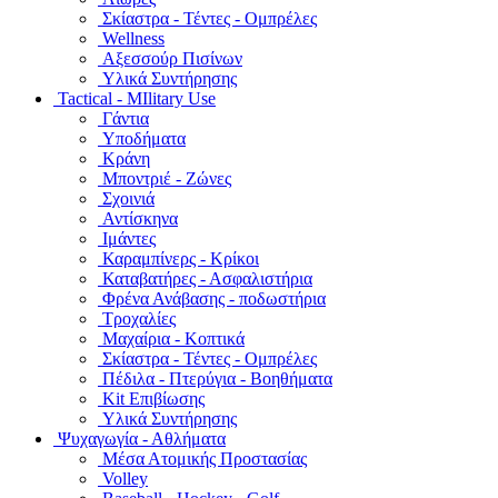
Σκίαστρα - Τέντες - Ομπρέλες
Wellness
Αξεσσούρ Πισίνων
Υλικά Συντήρησης
Tactical - MIlitary Use
Γάντια
Υποδήματα
Κράνη
Μποντριέ - Ζώνες
Σχοινιά
Αντίσκηνα
Ιμάντες
Καραμπίνερς - Κρίκοι
Καταβατήρες - Ασφαλιστήρια
Φρένα Ανάβασης - ποδωστήρια
Τροχαλίες
Μαχαίρια - Κοπτικά
Σκίαστρα - Τέντες - Ομπρέλες
Πέδιλα - Πτερύγια - Βοηθήματα
Kit Επιβίωσης
Υλικά Συντήρησης
Ψυχαγωγία - Αθλήματα
Μέσα Ατομικής Προστασίας
Volley