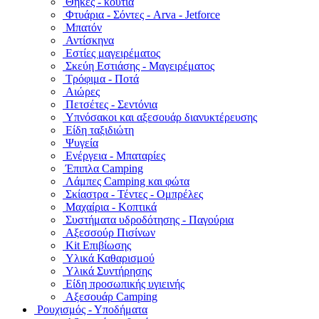
Θήκες - κουτιά
Φτυάρια - Σόντες - Arva - Jetforce
Μπατόν
Αντίσκηνα
Εστίες μαγειρέματος
Σκεύη Εστιάσης - Μαγειρέματος
Τρόφιμα - Ποτά
Αιώρες
Πετσέτες - Σεντόνια
Υπνόσακοι και αξεσουάρ διανυκτέρευσης
Είδη ταξιδιώτη
Ψυγεία
Ενέργεια - Μπαταρίες
Έπιπλα Camping
Λάμπες Camping και φώτα
Σκίαστρα - Τέντες - Ομπρέλες
Μαχαίρια - Κοπτικά
Συστήματα υδροδότησης - Παγούρια
Αξεσσούρ Πισίνων
Kit Επιβίωσης
Υλικά Καθαρισμού
Υλικά Συντήρησης
Είδη προσωπικής υγιεινής
Αξεσουάρ Camping
Ρουχισμός - Υποδήματα