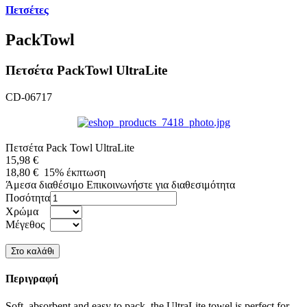
Πετσέτες
PackTowl
Πετσέτα PackTowl UltraLite
CD-06717
Πετσέτα Pack Towl UltraLite
15,98 €
18,80 €
15%
έκπτωση
Άμεσα διαθέσιμο
Επικοινωνήστε για διαθεσιμότητα
Ποσότητα
Χρώμα
Μέγεθος
Περιγραφή
Soft, absorbent and easy to pack, the UltraLite towel is perfect for