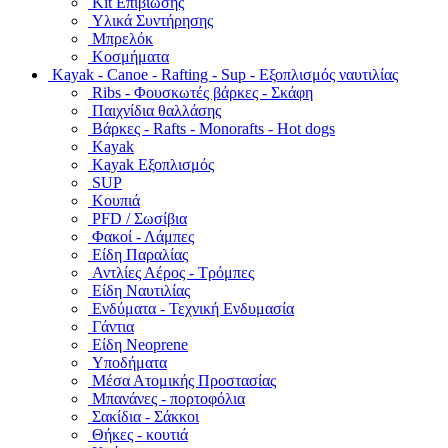
Kit Επιβίωσης
Υλικά Συντήρησης
Μπρελόκ
Κοσμήματα
Kayak - Canoe - Rafting - Sup - Εξοπλισμός ναυτιλίας
Ribs - Φουσκωτές βάρκες - Σκάφη
Παιχνίδια θαλλάσης
Βάρκες - Rafts - Monorafts - Hot dogs
Kayak
Kayak Εξοπλισμός
SUP
Κουπιά
PFD / Σωσίβια
Φακοί - Λάμπες
Είδη Παραλίας
Αντλίες Αέρος - Τρόμπες
Είδη Ναυτιλίας
Ενδύματα - Τεχνική Ενδυμασία
Γάντια
Είδη Neoprene
Υποδήματα
Μέσα Ατομικής Προστασίας
Μπανάνες - πορτοφόλια
Σακίδια - Σάκκοι
Θήκες - κουτιά