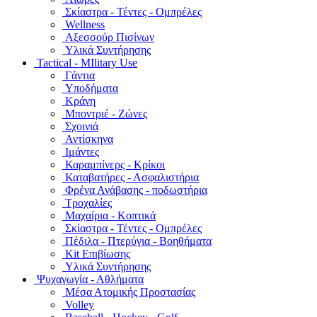
Σκίαστρα - Τέντες - Ομπρέλες
Wellness
Αξεσσούρ Πισίνων
Υλικά Συντήρησης
Tactical - MIlitary Use
Γάντια
Υποδήματα
Κράνη
Μποντριέ - Ζώνες
Σχοινιά
Αντίσκηνα
Ιμάντες
Καραμπίνερς - Κρίκοι
Καταβατήρες - Ασφαλιστήρια
Φρένα Ανάβασης - ποδωστήρια
Τροχαλίες
Μαχαίρια - Κοπτικά
Σκίαστρα - Τέντες - Ομπρέλες
Πέδιλα - Πτερύγια - Βοηθήματα
Kit Επιβίωσης
Υλικά Συντήρησης
Ψυχαγωγία - Αθλήματα
Μέσα Ατομικής Προστασίας
Volley