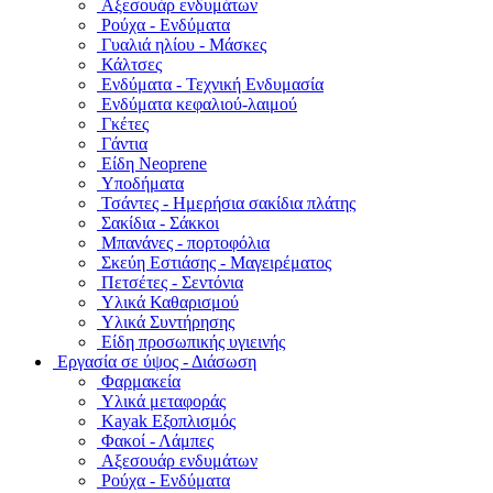
Αξεσουάρ ενδυμάτων
Ρούχα - Ενδύματα
Γυαλιά ηλίου - Μάσκες
Κάλτσες
Ενδύματα - Τεχνική Ενδυμασία
Ενδύματα κεφαλιού-λαιμού
Γκέτες
Γάντια
Είδη Neoprene
Υποδήματα
Τσάντες - Ημερήσια σακίδια πλάτης
Σακίδια - Σάκκοι
Μπανάνες - πορτοφόλια
Σκεύη Εστιάσης - Μαγειρέματος
Πετσέτες - Σεντόνια
Υλικά Καθαρισμού
Υλικά Συντήρησης
Είδη προσωπικής υγιεινής
Εργασία σε ύψος - Διάσωση
Φαρμακεία
Υλικά μεταφοράς
Kayak Εξοπλισμός
Φακοί - Λάμπες
Αξεσουάρ ενδυμάτων
Ρούχα - Ενδύματα