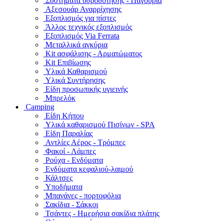
Συστήματα υδροδότησης - Παγούρια
Αξεσουάρ Αναρρίχησης
Εξοπλισμός για πίστες
Άλλος τεχνικός εξοπλισμός
Εξοπλισμός Via Ferrata
Μεταλλικά αγκύρια
Kit ασφάλισης - Αρματώματος
Kit Επιβίωσης
Υλικά Καθαρισμού
Υλικά Συντήρησης
Είδη προσωπικής υγιεινής
Μπρελόκ
Camping
Είδη Κήπου
Υλικά καθαρισμού Πισίνων - SPA
Είδη Παραλίας
Αντλίες Αέρος - Τρόμπες
Φακοί - Λάμπες
Ρούχα - Ενδύματα
Ενδύματα κεφαλιού-λαιμού
Κάλτσες
Υποδήματα
Μπανάνες - πορτοφόλια
Σακίδια - Σάκκοι
Τσάντες - Ημερήσια σακίδια πλάτης