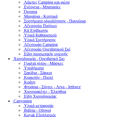
Λάμπες Camping και φώτα
Ενέργεια - Μπαταρίες
Όργανα
Μαχαίρια - Κοπτικά
Συστήματα υδροδότησης - Παγούρια
Αξεσσούρ Πισίνων
Kit Επιβίωσης
Υλικά Καθαρισμού
Υλικά Συντήρησης
Αξεσουάρ Camping
Αξεσουάρ Ορειβατικού Σκί
Είδη προσωπικής υγιεινής
Χιονοδρομία - Ορειβατικό Σκι
Γυαλιά ηλίου - Μάσκες
Υποδήματα
Σακίδια - Σάκκοι
Κραμπόν - Πιολέ
Κράνη
Φτυάρια - Σόντες - Arva - Jetforce
Χιονορακέτες - Έλκηθρα
Είδη Χιονοδρομίας
Canyoning
Υλικά μεταφοράς
Βιβλία - Οδηγοί
Kayak Εξοπλισμός