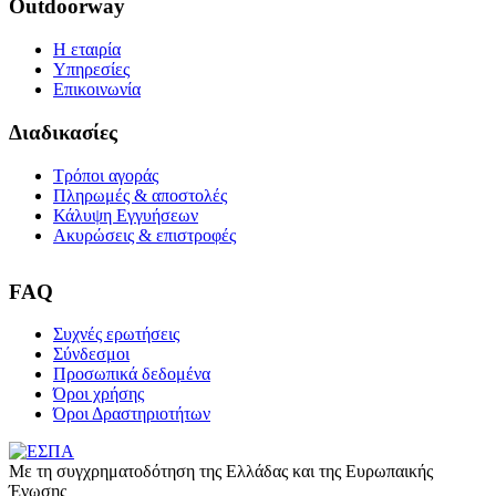
Outdoorway
Η εταιρία
Υπηρεσίες
Επικοινωνία
Διαδικασίες
Τρόποι αγοράς
Πληρωμές & αποστολές
Κάλυψη Εγγυήσεων
Ακυρώσεις & επιστροφές
FAQ
Συχνές ερωτήσεις
Σύνδεσμοι
Προσωπικά δεδομένα
Όροι χρήσης
Όροι Δραστηριοτήτων
Με τη συγχρηματοδότηση της Ελλάδας και της Ευρωπαικής
Ένωσης