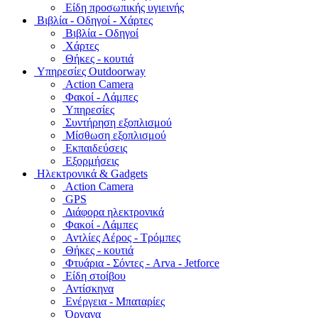
Είδη προσωπικής υγιεινής
Bιβλία - Οδηγοί - Χάρτες
Βιβλία - Οδηγοί
Χάρτες
Θήκες - κουτιά
Υπηρεσίες Outdoorway
Action Camera
Φακοί - Λάμπες
Υπηρεσίες
Συντήρηση εξοπλισμού
Μίσθωση εξοπλισμού
Εκπαιδεύσεις
Εξορμήσεις
Ηλεκτρονικά & Gadgets
Action Camera
GPS
Διάφορα ηλεκτρονικά
Φακοί - Λάμπες
Αντλίες Αέρος - Τρόμπες
Θήκες - κουτιά
Φτυάρια - Σόντες - Arva - Jetforce
Είδη στοίβου
Αντίσκηνα
Ενέργεια - Μπαταρίες
Όργανα