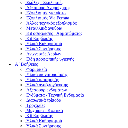
Σκάλες - Σκαλωσιές
Αξεσουάρ Αναρρίχησης
Εξοπλισμός για πίστες
Εξοπλισμός Via Ferrata
Άλλος τεχνικός εξοπλισμός
Μεταλλικά αγκύρια
Kit ασφάλισης - Αρματώματος
Kit Επιβίωσης
Υλικά Καθαρισμού
Υλικά Συντήρησης
Ανιχνευτές Αερίων
Είδη προσωπικής υγιεινής
Α΄ Βοήθειες
Φαρμακεία
Υλικά ακινητοποίησης
Υλικά μεταφοράς
Υλικά αναζωογόνησης
Αξεσουάρ ενδυμάτων
Ενδύματα - Τεχνική Ενδυμασία
Διασωτικά τρίποδα
Τροχαλίες
Μαχαίρια - Κοπτικά
Kit Επιβίωσης
Υλικά Καθαρισμού
Υλικά Συντήρησης