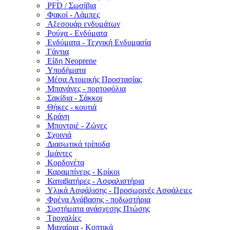
PFD / Σωσίβια
Φακοί - Λάμπες
Αξεσουάρ ενδυμάτων
Ρούχα - Ενδύματα
Ενδύματα - Τεχνική Ενδυμασία
Γάντια
Είδη Neoprene
Υποδήματα
Μέσα Ατομικής Προστασίας
Μπανάνες - πορτοφόλια
Σακίδια - Σάκκοι
Θήκες - κουτιά
Κράνη
Μποντριέ - Ζώνες
Σχοινιά
Διασωτικά τρίποδα
Ιμάντες
Κορδονέτα
Καραμπίνερς - Κρίκοι
Καταβατήρες - Ασφαλιστήρια
Υλικά Ασφάλισης - Προσωρινές Ασφάλειες
Φρένα Ανάβασης - ποδωστήρια
Συστήματα ανάσχεσης Πτώσης
Τροχαλίες
Μαχαίρια - Κοπτικά