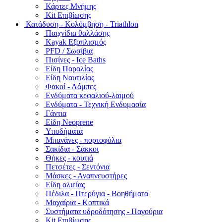
Κάρτες Μνήμης
Kit Επιβίωσης
Κατάδυση - Κολύμβηση - Triathlon
Παιχνίδια θαλλάσης
Kayak Εξοπλισμός
PFD / Σωσίβια
Πισίνες - Ice Baths
Είδη Παραλίας
Είδη Ναυτιλίας
Φακοί - Λάμπες
Ενδύματα κεφαλιού-λαιμού
Ενδύματα - Τεχνική Ενδυμασία
Γάντια
Είδη Neoprene
Υποδήματα
Μπανάνες - πορτοφόλια
Σακίδια - Σάκκοι
Θήκες - κουτιά
Πετσέτες - Σεντόνια
Μάσκες - Αναπνευστήρες
Είδη αλιείας
Πέδιλα - Πτερύγια - Βοηθήματα
Μαχαίρια - Κοπτικά
Συστήματα υδροδότησης - Παγούρια
Kit Επιβίωσης