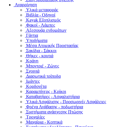
Αναρρίχηση
Υλικά μεταφοράς
Βιβλία - Οδηγοί
Kayak Εξοπλισμός
Φακοί - Λάμπες
Αξεσουάρ ενδυμάτων
Γάντια
Υποδήματα
Μέσα Ατομικής Προστασίας
Σακίδια - Σάκκοι
Θήκες - κουτιά
Κράνη
Μποντριέ - Ζώνες
Σχοινιά
Διασωτικά τρίποδα
Ιμάντες
Κορδονέτα
Καραμπίνερς - Κρίκοι
Καταβατήρες - Ασφαλιστήρια
Υλικά Ασφάλισης - Προσωρινές Ασφάλειες
Φρένα Ανάβασης - ποδωστήρια
Συστήματα ανάσχεσης Πτώσης
Τροχαλίες
Μαχαίρια - Κοπτικά