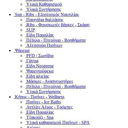
Υλικά Καθαρισμού
Υλικά Συντήρησης
Sup - Ribs - Εξοπλισμός Ναυτιλίας
Παιχνίδια θαλλάσης
Ribs - Φουσκωτές βάρκες - Σκάφη
SUP
Είδη Παραλίας
Πέδιλα - Πτερύγια - Βοηθήματα
Αξεσσούρ Πισίνων
Ψάρεμα
PFD / Σωσίβια
Γάντια
Είδη Neoprene
Ψαρεντούφεκα
Είδη αλιείας
Μάσκες - Αναπνευστήρες
Πέδιλα - Πτερύγια - Βοηθήματα
Υλικά Συντήρησης
Κήπος - Πισίνες - Wellness
Πισίνες - Ice Baths
Αντλίες Αέρος - Τρόμπες
Είδη Παραλίας
Τζακούζι - Spa
Υλικά καθαρισμού Πισίνων - SPA
Αιώρες