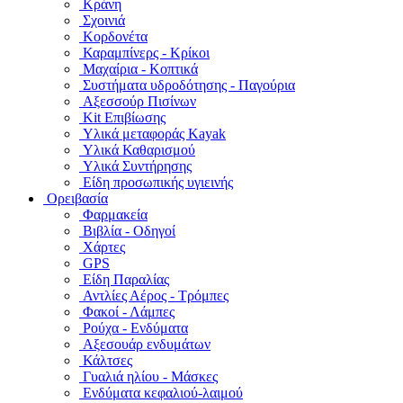
Κράνη
Σχοινιά
Κορδονέτα
Καραμπίνερς - Κρίκοι
Μαχαίρια - Κοπτικά
Συστήματα υδροδότησης - Παγούρια
Αξεσσούρ Πισίνων
Kit Επιβίωσης
Υλικά μεταφοράς Kayak
Υλικά Καθαρισμού
Υλικά Συντήρησης
Είδη προσωπικής υγιεινής
Ορειβασία
Φαρμακεία
Βιβλία - Οδηγοί
Χάρτες
GPS
Είδη Παραλίας
Αντλίες Αέρος - Τρόμπες
Φακοί - Λάμπες
Ρούχα - Ενδύματα
Αξεσουάρ ενδυμάτων
Κάλτσες
Γυαλιά ηλίου - Μάσκες
Ενδύματα κεφαλιού-λαιμού