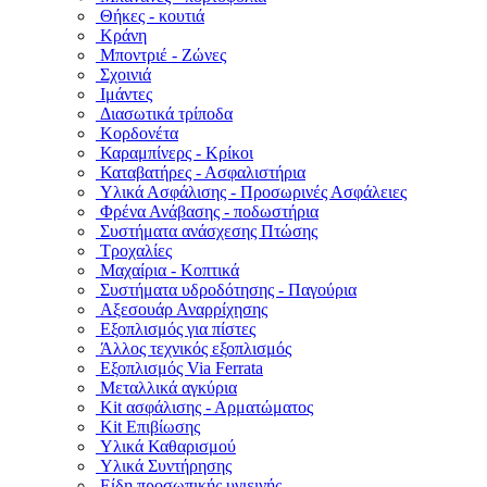
Θήκες - κουτιά
Κράνη
Μποντριέ - Ζώνες
Σχοινιά
Ιμάντες
Διασωτικά τρίποδα
Κορδονέτα
Καραμπίνερς - Κρίκοι
Καταβατήρες - Ασφαλιστήρια
Υλικά Ασφάλισης - Προσωρινές Ασφάλειες
Φρένα Ανάβασης - ποδωστήρια
Συστήματα ανάσχεσης Πτώσης
Τροχαλίες
Μαχαίρια - Κοπτικά
Συστήματα υδροδότησης - Παγούρια
Αξεσουάρ Αναρρίχησης
Εξοπλισμός για πίστες
Άλλος τεχνικός εξοπλισμός
Εξοπλισμός Via Ferrata
Μεταλλικά αγκύρια
Kit ασφάλισης - Αρματώματος
Kit Επιβίωσης
Υλικά Καθαρισμού
Υλικά Συντήρησης
Είδη προσωπικής υγιεινής