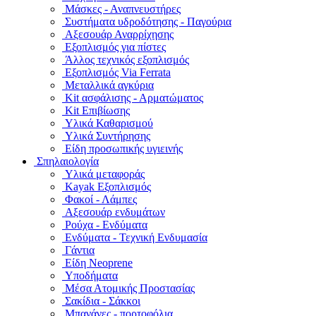
Μάσκες - Αναπνευστήρες
Συστήματα υδροδότησης - Παγούρια
Αξεσουάρ Αναρρίχησης
Εξοπλισμός για πίστες
Άλλος τεχνικός εξοπλισμός
Εξοπλισμός Via Ferrata
Μεταλλικά αγκύρια
Kit ασφάλισης - Αρματώματος
Kit Επιβίωσης
Υλικά Καθαρισμού
Υλικά Συντήρησης
Είδη προσωπικής υγιεινής
Σπηλαιολογία
Υλικά μεταφοράς
Kayak Εξοπλισμός
Φακοί - Λάμπες
Αξεσουάρ ενδυμάτων
Ρούχα - Ενδύματα
Ενδύματα - Τεχνική Ενδυμασία
Γάντια
Είδη Neoprene
Υποδήματα
Μέσα Ατομικής Προστασίας
Σακίδια - Σάκκοι
Μπανάνες - πορτοφόλια