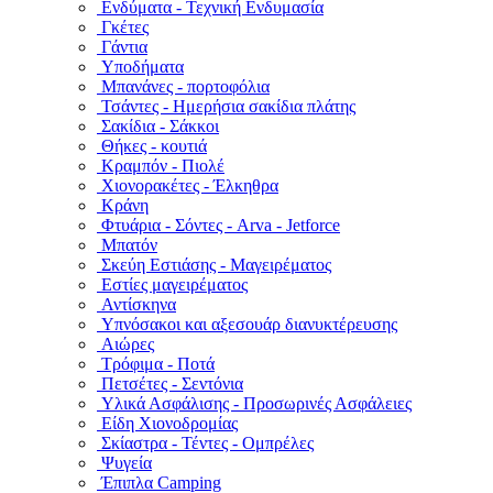
Ενδύματα - Τεχνική Ενδυμασία
Γκέτες
Γάντια
Υποδήματα
Μπανάνες - πορτοφόλια
Τσάντες - Ημερήσια σακίδια πλάτης
Σακίδια - Σάκκοι
Θήκες - κουτιά
Κραμπόν - Πιολέ
Χιονορακέτες - Έλκηθρα
Κράνη
Φτυάρια - Σόντες - Arva - Jetforce
Μπατόν
Σκεύη Εστιάσης - Μαγειρέματος
Εστίες μαγειρέματος
Αντίσκηνα
Υπνόσακοι και αξεσουάρ διανυκτέρευσης
Αιώρες
Τρόφιμα - Ποτά
Πετσέτες - Σεντόνια
Υλικά Ασφάλισης - Προσωρινές Ασφάλειες
Είδη Χιονοδρομίας
Σκίαστρα - Τέντες - Ομπρέλες
Ψυγεία
Έπιπλα Camping