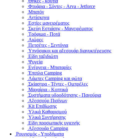
Θήκες - κουτιά
Φτυάρια - Σόντες - Arva - Jetforce
Μπατόν
Αντίσκηνα
Εστίες μαγειρέματος
Σκεύη Εστιάσης - Μαγειρέματος
Τρόφιμα - Ποτά
Αιώρες
Πετσέτες - Σεντόνια
Υπνόσακοι και αξεσουάρ διανυκτέρευσης
Είδη ταξιδιώτη
Ψυγεία
Ενέργεια - Μπαταρίες
Έπιπλα Camping
Λάμπες Camping και φώτα
Σκίαστρα - Τέντες - Ομπρέλες
Μαχαίρια - Κοπτικά
Συστήματα υδροδότησης - Παγούρια
Αξεσσούρ Πισίνων
Kit Επιβίωσης
Υλικά Καθαρισμού
Υλικά Συντήρησης
Είδη προσωπικής υγιεινής
Αξεσουάρ Camping
Ρουχισμός - Υποδήματα