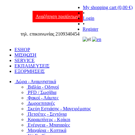
My shopping cart (0,00 €)
•
Αναζήτηση προϊόντων!
Login
•
Register
τηλ. επικοινωνίας 2109340454
ESHOP
ΜΙΣΘΩΣΗ
SERVICE
ΕΚΠΑΙΔΕΥΣΕΙΣ
ΕΞΟΡΜΗΣΕΙΣ
Δώρα - Αναμνηστικά
Βιβλία - Οδηγοί
PFD / Σωσίβια
Φακοί - Λάμπες
Δωροεπιταγές
Σκεύη Εστιάσης - Μαγειρέματος
Πετσέτες - Σεντόνια
Καραμπίνερς - Κρίκοι
Ενέργεια - Μπαταρίες
Μαχαίρια - Κοπτικά