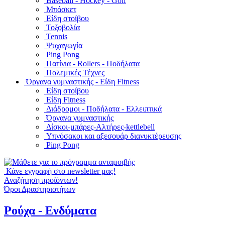
Baseball - Hockey - Golf
Μπάσκετ
Είδη στοίβου
Τοξοβολία
Tennis
Ψυχαγωγία
Ping Pong
Πατίνια - Rollers - Ποδήλατα
Πολεμικές Τέχνες
Όργανα γυμναστικής - Είδη Fitness
Είδη στοίβου
Είδη Fitness
Διάδρομοι - Ποδήλατα - Ελλειπτικά
Όργανα γυμναστικής
Δίσκοι-μπάρες-Αλτήρες-kettlebell
Υπνόσακοι και αξεσουάρ διανυκτέρευσης
Ping Pong
Κάνε εγγραφή στο newsletter μας!
Αναζήτηση προϊόντων!
Όροι Δραστηριοτήτων
Ρούχα - Ενδύματα