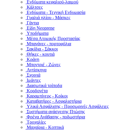
Ενδύματα κεφαλιού-λαιμού
Κάλτσες
Ενδύματα - Τεχνική Ενδυμασία
Γυαλιά ηλίου - Μάσκες
Γάντια
Είδη Neoprene
Υποδήματα
Μέσα Ατομικής Προστασίας
Μπανάνες - πορτοφόλια
Σακίδια - Σάκκοι
Θήκες - κουτιά
Κράνη
Μποντριέ - Ζώνες
Αντίσκηνα
Σχοινιά
Ιμάντες
Διασωτικά τρίποδα
Κορδονέτα
Καραμπίνερς - Κρίκοι
Καταβατήρες - Ασφαλιστήρια
Υλικά Ασφάλισης - Προσωρινές Ασφάλειες
Συστήματα ανάσχεσης Πτώσης
Φρένα Ανάβασης - ποδωστήρια
Τροχαλίες
Μαχαίρια - Κοπτικά