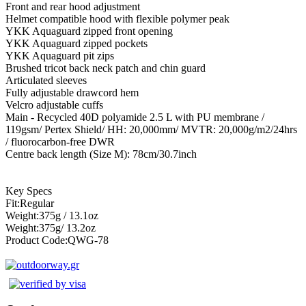
Front and rear hood adjustment
Helmet compatible hood with flexible polymer peak
YKK Aquaguard zipped front opening
YKK Aquaguard zipped pockets
YKK Aquaguard pit zips
Brushed tricot back neck patch and chin guard
Articulated sleeves
Fully adjustable drawcord hem
Velcro adjustable cuffs
Main - Recycled 40D polyamide 2.5 L with PU membrane /
119gsm/ Pertex Shield/ HH: 20,000mm/ MVTR: 20,000g/m2/24hrs
/ fluorocarbon-free DWR
Centre back length (Size M): 78cm/30.7inch
Key Specs
Fit:Regular
Weight:375g / 13.1oz
Weight:375g/ 13.2oz
Product Code:QWG-78