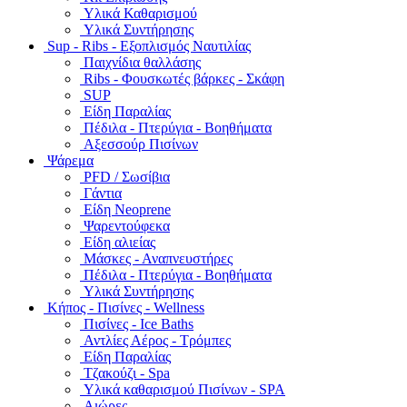
Υλικά Καθαρισμού
Υλικά Συντήρησης
Sup - Ribs - Εξοπλισμός Ναυτιλίας
Παιχνίδια θαλλάσης
Ribs - Φουσκωτές βάρκες - Σκάφη
SUP
Είδη Παραλίας
Πέδιλα - Πτερύγια - Βοηθήματα
Αξεσσούρ Πισίνων
Ψάρεμα
PFD / Σωσίβια
Γάντια
Είδη Neoprene
Ψαρεντούφεκα
Είδη αλιείας
Μάσκες - Αναπνευστήρες
Πέδιλα - Πτερύγια - Βοηθήματα
Υλικά Συντήρησης
Κήπος - Πισίνες - Wellness
Πισίνες - Ice Baths
Αντλίες Αέρος - Τρόμπες
Είδη Παραλίας
Τζακούζι - Spa
Υλικά καθαρισμού Πισίνων - SPA
Αιώρες