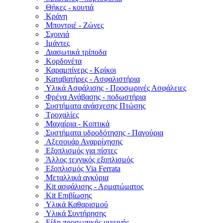
Θήκες - κουτιά
Κράνη
Μποντριέ - Ζώνες
Σχοινιά
Ιμάντες
Διασωτικά τρίποδα
Κορδονέτα
Καραμπίνερς - Κρίκοι
Καταβατήρες - Ασφαλιστήρια
Υλικά Ασφάλισης - Προσωρινές Ασφάλειες
Φρένα Ανάβασης - ποδωστήρια
Συστήματα ανάσχεσης Πτώσης
Τροχαλίες
Μαχαίρια - Κοπτικά
Συστήματα υδροδότησης - Παγούρια
Αξεσουάρ Αναρρίχησης
Εξοπλισμός για πίστες
Άλλος τεχνικός εξοπλισμός
Εξοπλισμός Via Ferrata
Μεταλλικά αγκύρια
Kit ασφάλισης - Αρματώματος
Kit Επιβίωσης
Υλικά Καθαρισμού
Υλικά Συντήρησης
Είδη προσωπικής υγιεινής