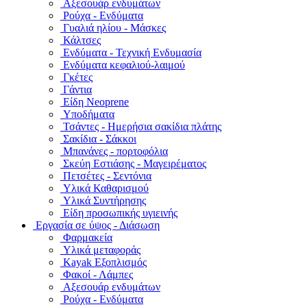
Αξεσουάρ ενδυμάτων
Ρούχα - Ενδύματα
Γυαλιά ηλίου - Μάσκες
Κάλτσες
Ενδύματα - Τεχνική Ενδυμασία
Ενδύματα κεφαλιού-λαιμού
Γκέτες
Γάντια
Είδη Neoprene
Υποδήματα
Τσάντες - Ημερήσια σακίδια πλάτης
Σακίδια - Σάκκοι
Μπανάνες - πορτοφόλια
Σκεύη Εστιάσης - Μαγειρέματος
Πετσέτες - Σεντόνια
Υλικά Καθαρισμού
Υλικά Συντήρησης
Είδη προσωπικής υγιεινής
Εργασία σε ύψος - Διάσωση
Φαρμακεία
Υλικά μεταφοράς
Kayak Εξοπλισμός
Φακοί - Λάμπες
Αξεσουάρ ενδυμάτων
Ρούχα - Ενδύματα