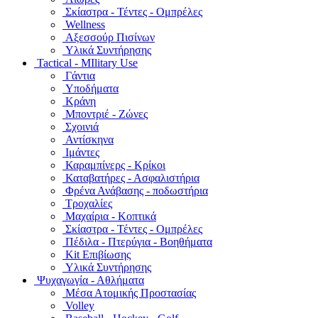
Σκίαστρα - Τέντες - Ομπρέλες
Wellness
Αξεσσούρ Πισίνων
Υλικά Συντήρησης
Tactical - MIlitary Use
Γάντια
Υποδήματα
Κράνη
Μποντριέ - Ζώνες
Σχοινιά
Αντίσκηνα
Ιμάντες
Καραμπίνερς - Κρίκοι
Καταβατήρες - Ασφαλιστήρια
Φρένα Ανάβασης - ποδωστήρια
Τροχαλίες
Μαχαίρια - Κοπτικά
Σκίαστρα - Τέντες - Ομπρέλες
Πέδιλα - Πτερύγια - Βοηθήματα
Kit Επιβίωσης
Υλικά Συντήρησης
Ψυχαγωγία - Αθλήματα
Μέσα Ατομικής Προστασίας
Volley