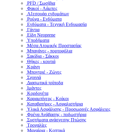
PFD / Σωσίβια
Φακοί - Λάμπες
Αξεσουάρ ενδυμάτων
Ρούχα - Ενδύματα
Ενδύματα - Τεχνική Ενδυμασία
Γάντια
Είδη Neoprene
Υποδήματα
Μέσα Ατομικής Προστασίας
Μπανάνες - πορτοφόλια
Σακίδια - Σάκκοι
Θήκες - κουτιά
Κράνη
Μποντριέ - Ζώνες
Σχοινιά
Διασωτικά τρίποδα
Ιμάντες
Κορδονέτα
Καραμπίνερς - Κρίκοι
Καταβατήρες - Ασφαλιστήρια
Υλικά Ασφάλισης - Προσωρινές Ασφάλειες
Φρένα Ανάβασης - ποδωστήρια
Συστήματα ανάσχεσης Πτώσης
Τροχαλίες
Μαχαίρια - Κοπτικά