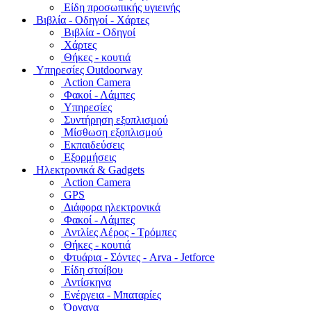
Είδη προσωπικής υγιεινής
Bιβλία - Οδηγοί - Χάρτες
Βιβλία - Οδηγοί
Χάρτες
Θήκες - κουτιά
Υπηρεσίες Outdoorway
Action Camera
Φακοί - Λάμπες
Υπηρεσίες
Συντήρηση εξοπλισμού
Μίσθωση εξοπλισμού
Εκπαιδεύσεις
Εξορμήσεις
Ηλεκτρονικά & Gadgets
Action Camera
GPS
Διάφορα ηλεκτρονικά
Φακοί - Λάμπες
Αντλίες Αέρος - Τρόμπες
Θήκες - κουτιά
Φτυάρια - Σόντες - Arva - Jetforce
Είδη στοίβου
Αντίσκηνα
Ενέργεια - Μπαταρίες
Όργανα