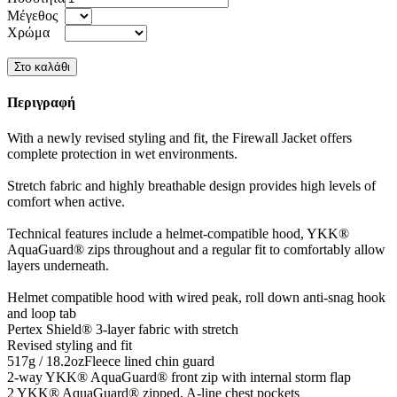
Μέγεθος
Χρώμα
Περιγραφή
With a newly revised styling and fit, the Firewall Jacket offers
complete protection in wet environments.
Stretch fabric and highly breathable design provides high levels of
comfort when active.
Technical features include a helmet-compatible hood, YKK®
AquaGuard® zips throughout and a regular fit to comfortably allow
layers underneath.
Helmet compatible hood with wired peak, roll down anti-snag hook
and loop tab
Pertex Shield® 3-layer fabric with stretch
Revised styling and fit
517g / 18.2ozFleece lined chin guard
2-way YKK® AquaGuard® front zip with internal storm flap
2 YKK® AquaGuard® zipped, A-line chest pockets