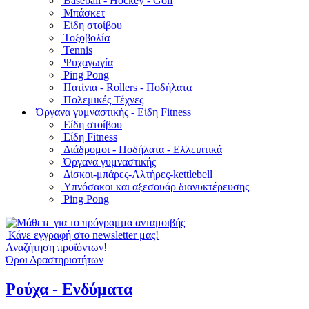
Baseball - Hockey - Golf
Μπάσκετ
Είδη στοίβου
Τοξοβολία
Tennis
Ψυχαγωγία
Ping Pong
Πατίνια - Rollers - Ποδήλατα
Πολεμικές Τέχνες
Όργανα γυμναστικής - Είδη Fitness
Είδη στοίβου
Είδη Fitness
Διάδρομοι - Ποδήλατα - Ελλειπτικά
Όργανα γυμναστικής
Δίσκοι-μπάρες-Αλτήρες-kettlebell
Υπνόσακοι και αξεσουάρ διανυκτέρευσης
Ping Pong
Κάνε εγγραφή στο newsletter μας!
Αναζήτηση προϊόντων!
Όροι Δραστηριοτήτων
Ρούχα - Ενδύματα