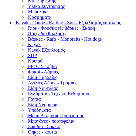
Kit Επιβίωσης
Υλικά Συντήρησης
Μπρελόκ
Κοσμήματα
Kayak - Canoe - Rafting - Sup - Εξοπλισμός ναυτιλίας
Ribs - Φουσκωτές βάρκες - Σκάφη
Παιχνίδια θαλλάσης
Βάρκες - Rafts - Monorafts - Hot dogs
Kayak
Kayak Εξοπλισμός
SUP
Κουπιά
PFD / Σωσίβια
Φακοί - Λάμπες
Είδη Παραλίας
Αντλίες Αέρος - Τρόμπες
Είδη Ναυτιλίας
Ενδύματα - Τεχνική Ενδυμασία
Γάντια
Είδη Neoprene
Υποδήματα
Μέσα Ατομικής Προστασίας
Μπανάνες - πορτοφόλια
Σακίδια - Σάκκοι
Θήκες - κουτιά