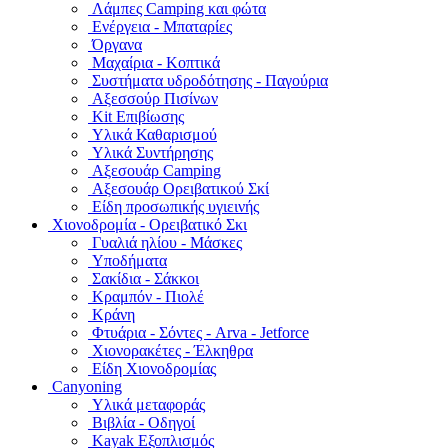
Λάμπες Camping και φώτα
Ενέργεια - Μπαταρίες
Όργανα
Μαχαίρια - Κοπτικά
Συστήματα υδροδότησης - Παγούρια
Αξεσσούρ Πισίνων
Kit Επιβίωσης
Υλικά Καθαρισμού
Υλικά Συντήρησης
Αξεσουάρ Camping
Αξεσουάρ Ορειβατικού Σκί
Είδη προσωπικής υγιεινής
Χιονοδρομία - Ορειβατικό Σκι
Γυαλιά ηλίου - Μάσκες
Υποδήματα
Σακίδια - Σάκκοι
Κραμπόν - Πιολέ
Κράνη
Φτυάρια - Σόντες - Arva - Jetforce
Χιονορακέτες - Έλκηθρα
Είδη Χιονοδρομίας
Canyoning
Υλικά μεταφοράς
Βιβλία - Οδηγοί
Kayak Εξοπλισμός