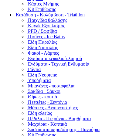
Κάρτες Μνήμης
Kit Επιβίωσης
Κατάδυση - Κολύμβηση - Triathlon
Παιχνίδια θαλλάσης
Kayak Εξοπλισμός
PFD / Σωσίβια
Πισίνες - Ice Baths
Είδη Παραλίας
Είδη Ναυτιλίας
Φακοί - Λάμπες
Ενδύματα κεφαλιού-λαιμού
Ενδύματα - Τεχνική Ενδυμασία
Γάντια
Είδη Neoprene
Υποδήματα
Μπανάνες - πορτοφόλια
Σακίδια - Σάκκοι
Θήκες - κουτιά
Πετσέτες - Σεντόνια
Μάσκες - Αναπνευστήρες
Είδη αλιείας
Πέδιλα - Πτερύγια - Βοηθήματα
Μαχαίρια - Κοπτικά
Συστήματα υδροδότησης - Παγούρια
Kit Επιβίωσης