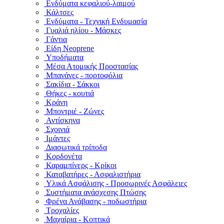
Ενδύματα κεφαλιού-λαιμού
Κάλτσες
Ενδύματα - Τεχνική Ενδυμασία
Γυαλιά ηλίου - Μάσκες
Γάντια
Είδη Neoprene
Υποδήματα
Μέσα Ατομικής Προστασίας
Μπανάνες - πορτοφόλια
Σακίδια - Σάκκοι
Θήκες - κουτιά
Κράνη
Μποντριέ - Ζώνες
Αντίσκηνα
Σχοινιά
Ιμάντες
Διασωτικά τρίποδα
Κορδονέτα
Καραμπίνερς - Κρίκοι
Καταβατήρες - Ασφαλιστήρια
Υλικά Ασφάλισης - Προσωρινές Ασφάλειες
Συστήματα ανάσχεσης Πτώσης
Φρένα Ανάβασης - ποδωστήρια
Τροχαλίες
Μαχαίρια - Κοπτικά