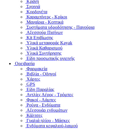
Κράνη
Σχοινιά
Κορδονέτα
Καραμπίνερς - Κρίκοι
Μαχαίρια - Κοπτικά
Συστήματα υδροδότησης - Παγούρια
Αξεσσούρ Πισίνων
Kit Επιβίωσης
Υλικά μεταφοράς Kayak
Υλικά Καθαρισμού
Υλικά Συντήρησης
Είδη προσωπικής υγιεινής
Ορειβασία
Φαρμακεία
Βιβλία - Οδηγοί
Χάρτες
GPS
Είδη Παραλίας
Αντλίες Αέρος - Τρόμπες
Φακοί - Λάμπες
Ρούχα - Ενδύματα
Αξεσουάρ ενδυμάτων
Κάλτσες
Γυαλιά ηλίου - Μάσκες
Ενδύματα κεφαλιού-λαιμού