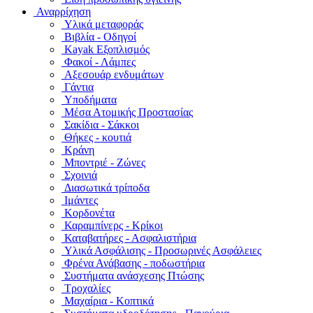
Αναρρίχηση
Υλικά μεταφοράς
Βιβλία - Οδηγοί
Kayak Εξοπλισμός
Φακοί - Λάμπες
Αξεσουάρ ενδυμάτων
Γάντια
Υποδήματα
Μέσα Ατομικής Προστασίας
Σακίδια - Σάκκοι
Θήκες - κουτιά
Κράνη
Μποντριέ - Ζώνες
Σχοινιά
Διασωτικά τρίποδα
Ιμάντες
Κορδονέτα
Καραμπίνερς - Κρίκοι
Καταβατήρες - Ασφαλιστήρια
Υλικά Ασφάλισης - Προσωρινές Ασφάλειες
Φρένα Ανάβασης - ποδωστήρια
Συστήματα ανάσχεσης Πτώσης
Τροχαλίες
Μαχαίρια - Κοπτικά