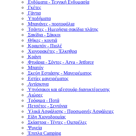
Ενδύματα - Τεχνική Ενδυμασία
Γκέτες
Γάντια
Υποδήματα
Μπανάνες - πορτοφόλια
Τσάντες - Ημερήσια σακίδια πλάτης
Σακίδια - Σάκκοι
Θήκες - κουτιά
Κραμπόν - Πιολέ
Χιονορακέτες - Έλκηθρα
Κράνη
Φτυάρια - Σόντες - Arva - Jetforce
Μπατόν
Σκεύη Εστιάσης - Μαγειρέματος
Εστίες μαγειρέματος
Αντίσκηνα
Υπνόσακοι και αξεσουάρ διανυκτέρευσης
Αιώρες
Τρόφιμα - Ποτά
Πετσέτες - Σεντόνια
Υλικά Ασφάλισης - Προσωρινές Ασφάλειες
Είδη Χιονοδρομίας
Σκίαστρα - Τέντες - Ομπρέλες
Ψυγεία
Έπιπλα Camping