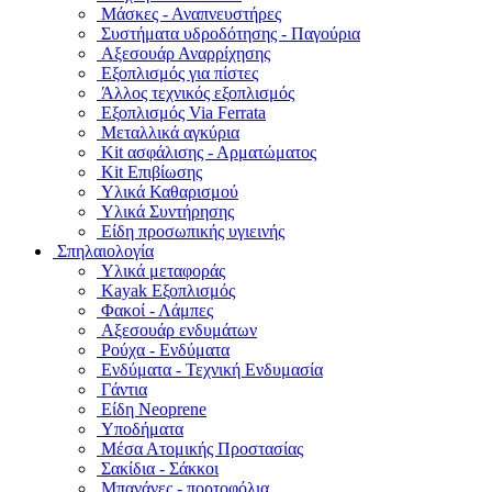
Μάσκες - Αναπνευστήρες
Συστήματα υδροδότησης - Παγούρια
Αξεσουάρ Αναρρίχησης
Εξοπλισμός για πίστες
Άλλος τεχνικός εξοπλισμός
Εξοπλισμός Via Ferrata
Μεταλλικά αγκύρια
Kit ασφάλισης - Αρματώματος
Kit Επιβίωσης
Υλικά Καθαρισμού
Υλικά Συντήρησης
Είδη προσωπικής υγιεινής
Σπηλαιολογία
Υλικά μεταφοράς
Kayak Εξοπλισμός
Φακοί - Λάμπες
Αξεσουάρ ενδυμάτων
Ρούχα - Ενδύματα
Ενδύματα - Τεχνική Ενδυμασία
Γάντια
Είδη Neoprene
Υποδήματα
Μέσα Ατομικής Προστασίας
Σακίδια - Σάκκοι
Μπανάνες - πορτοφόλια