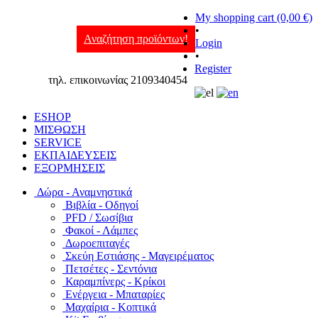
My shopping cart (0,00 €)
•
Αναζήτηση προϊόντων!
Login
•
Register
τηλ. επικοινωνίας 2109340454
ESHOP
ΜΙΣΘΩΣΗ
SERVICE
ΕΚΠΑΙΔΕΥΣΕΙΣ
ΕΞΟΡΜΗΣΕΙΣ
Δώρα - Αναμνηστικά
Βιβλία - Οδηγοί
PFD / Σωσίβια
Φακοί - Λάμπες
Δωροεπιταγές
Σκεύη Εστιάσης - Μαγειρέματος
Πετσέτες - Σεντόνια
Καραμπίνερς - Κρίκοι
Ενέργεια - Μπαταρίες
Μαχαίρια - Κοπτικά