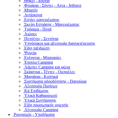
Θήκες - κουτιά
Φτυάρια - Σόντες - Arva - Jetforce
Μπατόν
Αντίσκηνα
Εστίες μαγειρέματος
Σκεύη Εστιάσης - Μαγειρέματος
Τρόφιμα - Ποτά
Αιώρες
Πετσέτες - Σεντόνια
Υπνόσακοι και αξεσουάρ διανυκτέρευσης
Είδη ταξιδιώτη
Ψυγεία
Ενέργεια - Μπαταρίες
Έπιπλα Camping
Λάμπες Camping και φώτα
Σκίαστρα - Τέντες - Ομπρέλες
Μαχαίρια - Κοπτικά
Συστήματα υδροδότησης - Παγούρια
Αξεσσούρ Πισίνων
Kit Επιβίωσης
Υλικά Καθαρισμού
Υλικά Συντήρησης
Είδη προσωπικής υγιεινής
Αξεσουάρ Camping
Ρουχισμός - Υποδήματα