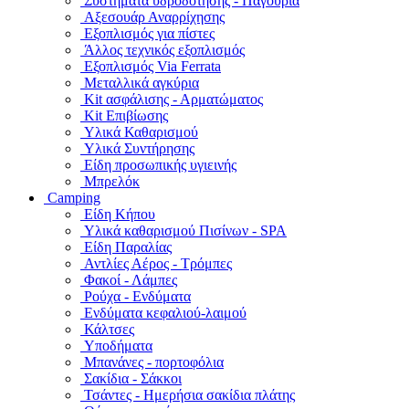
Συστήματα υδροδότησης - Παγούρια
Αξεσουάρ Αναρρίχησης
Εξοπλισμός για πίστες
Άλλος τεχνικός εξοπλισμός
Εξοπλισμός Via Ferrata
Μεταλλικά αγκύρια
Kit ασφάλισης - Αρματώματος
Kit Επιβίωσης
Υλικά Καθαρισμού
Υλικά Συντήρησης
Είδη προσωπικής υγιεινής
Μπρελόκ
Camping
Είδη Κήπου
Υλικά καθαρισμού Πισίνων - SPA
Είδη Παραλίας
Αντλίες Αέρος - Τρόμπες
Φακοί - Λάμπες
Ρούχα - Ενδύματα
Ενδύματα κεφαλιού-λαιμού
Κάλτσες
Υποδήματα
Μπανάνες - πορτοφόλια
Σακίδια - Σάκκοι
Τσάντες - Ημερήσια σακίδια πλάτης