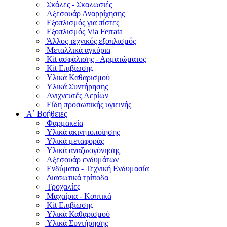
Σκάλες - Σκαλωσιές
Αξεσουάρ Αναρρίχησης
Εξοπλισμός για πίστες
Εξοπλισμός Via Ferrata
Άλλος τεχνικός εξοπλισμός
Μεταλλικά αγκύρια
Kit ασφάλισης - Αρματώματος
Kit Επιβίωσης
Υλικά Καθαρισμού
Υλικά Συντήρησης
Ανιχνευτές Αερίων
Είδη προσωπικής υγιεινής
Α΄ Βοήθειες
Φαρμακεία
Υλικά ακινητοποίησης
Υλικά μεταφοράς
Υλικά αναζωογόνησης
Αξεσουάρ ενδυμάτων
Ενδύματα - Τεχνική Ενδυμασία
Διασωτικά τρίποδα
Τροχαλίες
Μαχαίρια - Κοπτικά
Kit Επιβίωσης
Υλικά Καθαρισμού
Υλικά Συντήρησης