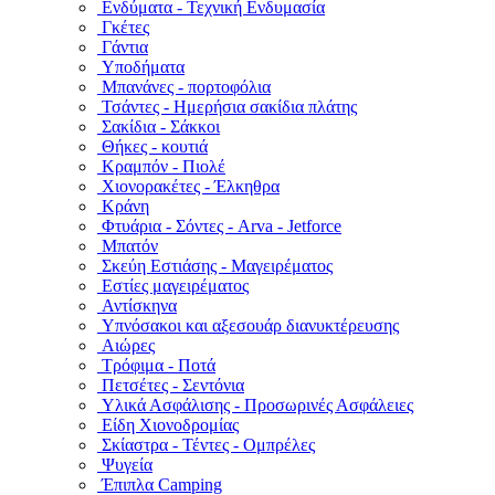
Ενδύματα - Τεχνική Ενδυμασία
Γκέτες
Γάντια
Υποδήματα
Μπανάνες - πορτοφόλια
Τσάντες - Ημερήσια σακίδια πλάτης
Σακίδια - Σάκκοι
Θήκες - κουτιά
Κραμπόν - Πιολέ
Χιονορακέτες - Έλκηθρα
Κράνη
Φτυάρια - Σόντες - Arva - Jetforce
Μπατόν
Σκεύη Εστιάσης - Μαγειρέματος
Εστίες μαγειρέματος
Αντίσκηνα
Υπνόσακοι και αξεσουάρ διανυκτέρευσης
Αιώρες
Τρόφιμα - Ποτά
Πετσέτες - Σεντόνια
Υλικά Ασφάλισης - Προσωρινές Ασφάλειες
Είδη Χιονοδρομίας
Σκίαστρα - Τέντες - Ομπρέλες
Ψυγεία
Έπιπλα Camping