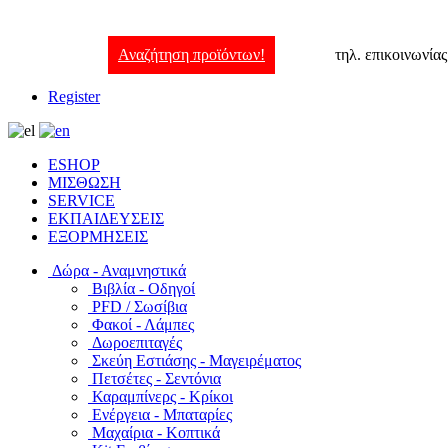
Αναζήτηση προϊόντων!
τηλ. επικοινωνία
Register
ESHOP
ΜΙΣΘΩΣΗ
SERVICE
ΕΚΠΑΙΔΕΥΣΕΙΣ
ΕΞΟΡΜΗΣΕΙΣ
Δώρα - Αναμνηστικά
Βιβλία - Οδηγοί
PFD / Σωσίβια
Φακοί - Λάμπες
Δωροεπιταγές
Σκεύη Εστιάσης - Μαγειρέματος
Πετσέτες - Σεντόνια
Καραμπίνερς - Κρίκοι
Ενέργεια - Μπαταρίες
Μαχαίρια - Κοπτικά