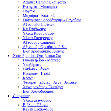
Λάμπες Camping και φώτα
Ενέργεια - Μπαταρίες
Όργανα
Μαχαίρια - Κοπτικά
Συστήματα υδροδότησης - Παγούρια
Αξεσσούρ Πισίνων
Kit Επιβίωσης
Υλικά Καθαρισμού
Υλικά Συντήρησης
Αξεσουάρ Camping
Αξεσουάρ Ορειβατικού Σκί
Είδη προσωπικής υγιεινής
Χιονοδρομία - Ορειβατικό Σκι
Γυαλιά ηλίου - Μάσκες
Υποδήματα
Σακίδια - Σάκκοι
Κραμπόν - Πιολέ
Κράνη
Φτυάρια - Σόντες - Arva - Jetforce
Χιονορακέτες - Έλκηθρα
Είδη Χιονοδρομίας
Canyoning
Υλικά μεταφοράς
Βιβλία - Οδηγοί
Kayak Εξοπλισμός