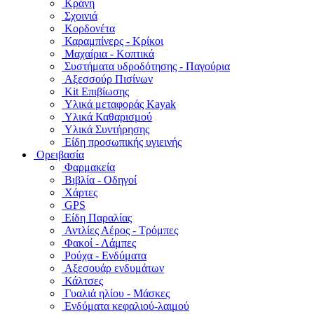
Κράνη
Σχοινιά
Κορδονέτα
Καραμπίνερς - Κρίκοι
Μαχαίρια - Κοπτικά
Συστήματα υδροδότησης - Παγούρια
Αξεσσούρ Πισίνων
Kit Επιβίωσης
Υλικά μεταφοράς Kayak
Υλικά Καθαρισμού
Υλικά Συντήρησης
Είδη προσωπικής υγιεινής
Ορειβασία
Φαρμακεία
Βιβλία - Οδηγοί
Χάρτες
GPS
Είδη Παραλίας
Αντλίες Αέρος - Τρόμπες
Φακοί - Λάμπες
Ρούχα - Ενδύματα
Αξεσουάρ ενδυμάτων
Κάλτσες
Γυαλιά ηλίου - Μάσκες
Ενδύματα κεφαλιού-λαιμού