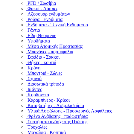
PFD / Σωσίβια
Φακοί - Λάμπες
Αξεσουάρ ενδυμάτων
Ρούχα - Ενδύματα
Ενδύματα - Τεχνική Ενδυμασία
Γάντια
Είδη Neoprene
Υποδήματα
Μέσα Ατομικής Προστασίας
Μπανάνες - πορτοφόλια
Σακίδια - Σάκκοι
Θήκες - κουτιά
Κράνη
Μποντριέ - Ζώνες
Σχοινιά
Διασωτικά τρίποδα
Ιμάντες
Κορδονέτα
Καραμπίνερς - Κρίκοι
Καταβατήρες - Ασφαλιστήρια
Υλικά Ασφάλισης - Προσωρινές Ασφάλειες
Φρένα Ανάβασης - ποδωστήρια
Συστήματα ανάσχεσης Πτώσης
Τροχαλίες
Μαχαίρια - Κοπτικά