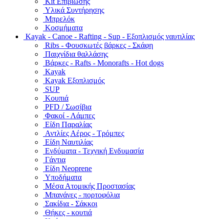
Kit Επιβίωσης
Υλικά Συντήρησης
Μπρελόκ
Κοσμήματα
Kayak - Canoe - Rafting - Sup - Εξοπλισμός ναυτιλίας
Ribs - Φουσκωτές βάρκες - Σκάφη
Παιχνίδια θαλλάσης
Βάρκες - Rafts - Monorafts - Hot dogs
Kayak
Kayak Εξοπλισμός
SUP
Κουπιά
PFD / Σωσίβια
Φακοί - Λάμπες
Είδη Παραλίας
Αντλίες Αέρος - Τρόμπες
Είδη Ναυτιλίας
Ενδύματα - Τεχνική Ενδυμασία
Γάντια
Είδη Neoprene
Υποδήματα
Μέσα Ατομικής Προστασίας
Μπανάνες - πορτοφόλια
Σακίδια - Σάκκοι
Θήκες - κουτιά