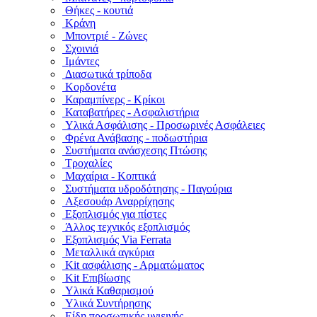
Θήκες - κουτιά
Κράνη
Μποντριέ - Ζώνες
Σχοινιά
Ιμάντες
Διασωτικά τρίποδα
Κορδονέτα
Καραμπίνερς - Κρίκοι
Καταβατήρες - Ασφαλιστήρια
Υλικά Ασφάλισης - Προσωρινές Ασφάλειες
Φρένα Ανάβασης - ποδωστήρια
Συστήματα ανάσχεσης Πτώσης
Τροχαλίες
Μαχαίρια - Κοπτικά
Συστήματα υδροδότησης - Παγούρια
Αξεσουάρ Αναρρίχησης
Εξοπλισμός για πίστες
Άλλος τεχνικός εξοπλισμός
Εξοπλισμός Via Ferrata
Μεταλλικά αγκύρια
Kit ασφάλισης - Αρματώματος
Kit Επιβίωσης
Υλικά Καθαρισμού
Υλικά Συντήρησης
Είδη προσωπικής υγιεινής