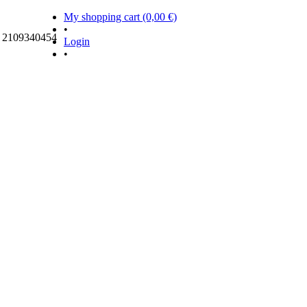
My shopping cart (0,00 €)
•
ς 2109340454
Login
•