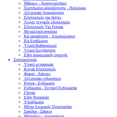
Μάσκες - Αναπνευστήρες
Συστήματα υδροδότησης - Παγούρια
Αξεσουάρ Αναρρίχησης
Εξοπλισμός για πίστες
Άλλος τεχνικός εξοπλισμός
Εξοπλισμός Via Ferrata
Μεταλλικά αγκύρια
Kit ασφάλισης - Αρματώματος
Kit Επιβίωσης
Υλικά Καθαρισμού
Υλικά Συντήρησης
Είδη προσωπικής υγιεινής
Σπηλαιολογία
Υλικά μεταφοράς
Kayak Εξοπλισμός
Φακοί - Λάμπες
Αξεσουάρ ενδυμάτων
Ρούχα - Ενδύματα
Ενδύματα - Τεχνική Ενδυμασία
Γάντια
Είδη Neoprene
Υποδήματα
Μέσα Ατομικής Προστασίας
Σακίδια - Σάκκοι
Μπανάνες - πορτοφόλια