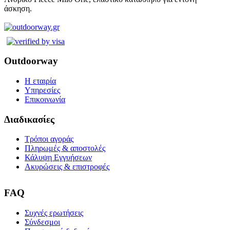
άσκηση.
Outdoorway
Η εταιρία
Υπηρεσίες
Επικοινωνία
Διαδικασίες
Τρόποι αγοράς
Πληρωμές & αποστολές
Κάλυψη Εγγυήσεων
Ακυρώσεις & επιστροφές
FAQ
Συχνές ερωτήσεις
Σύνδεσμοι