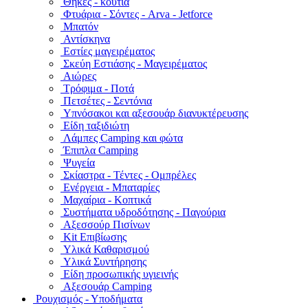
Θήκες - κουτιά
Φτυάρια - Σόντες - Arva - Jetforce
Μπατόν
Αντίσκηνα
Εστίες μαγειρέματος
Σκεύη Εστιάσης - Μαγειρέματος
Αιώρες
Τρόφιμα - Ποτά
Πετσέτες - Σεντόνια
Υπνόσακοι και αξεσουάρ διανυκτέρευσης
Είδη ταξιδιώτη
Λάμπες Camping και φώτα
Έπιπλα Camping
Ψυγεία
Σκίαστρα - Τέντες - Ομπρέλες
Ενέργεια - Μπαταρίες
Μαχαίρια - Κοπτικά
Συστήματα υδροδότησης - Παγούρια
Αξεσσούρ Πισίνων
Kit Επιβίωσης
Υλικά Καθαρισμού
Υλικά Συντήρησης
Είδη προσωπικής υγιεινής
Αξεσουάρ Camping
Ρουχισμός - Υποδήματα