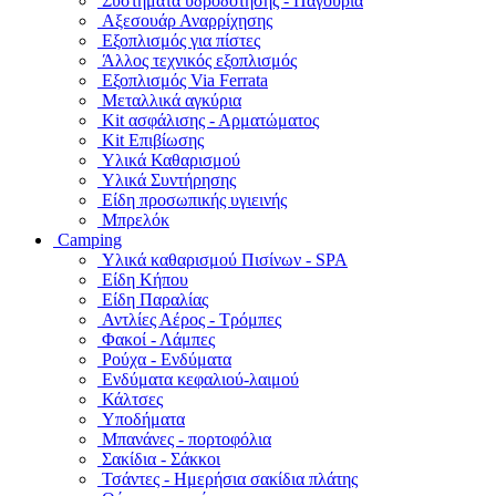
Συστήματα υδροδότησης - Παγούρια
Αξεσουάρ Αναρρίχησης
Εξοπλισμός για πίστες
Άλλος τεχνικός εξοπλισμός
Εξοπλισμός Via Ferrata
Μεταλλικά αγκύρια
Kit ασφάλισης - Αρματώματος
Kit Επιβίωσης
Υλικά Καθαρισμού
Υλικά Συντήρησης
Είδη προσωπικής υγιεινής
Μπρελόκ
Camping
Υλικά καθαρισμού Πισίνων - SPA
Είδη Κήπου
Είδη Παραλίας
Αντλίες Αέρος - Τρόμπες
Φακοί - Λάμπες
Ρούχα - Ενδύματα
Ενδύματα κεφαλιού-λαιμού
Κάλτσες
Υποδήματα
Μπανάνες - πορτοφόλια
Σακίδια - Σάκκοι
Τσάντες - Ημερήσια σακίδια πλάτης