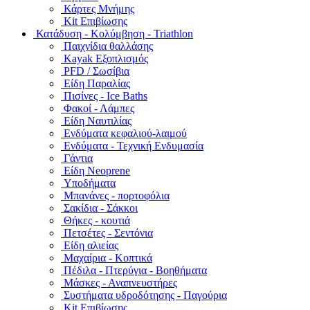
Κάρτες Μνήμης
Kit Επιβίωσης
Κατάδυση - Κολύμβηση - Triathlon
Παιχνίδια θαλλάσης
Kayak Εξοπλισμός
PFD / Σωσίβια
Είδη Παραλίας
Πισίνες - Ice Baths
Φακοί - Λάμπες
Είδη Ναυτιλίας
Ενδύματα κεφαλιού-λαιμού
Ενδύματα - Τεχνική Ενδυμασία
Γάντια
Είδη Neoprene
Υποδήματα
Μπανάνες - πορτοφόλια
Σακίδια - Σάκκοι
Θήκες - κουτιά
Πετσέτες - Σεντόνια
Είδη αλιείας
Μαχαίρια - Κοπτικά
Πέδιλα - Πτερύγια - Βοηθήματα
Μάσκες - Αναπνευστήρες
Συστήματα υδροδότησης - Παγούρια
Kit Επιβίωσης