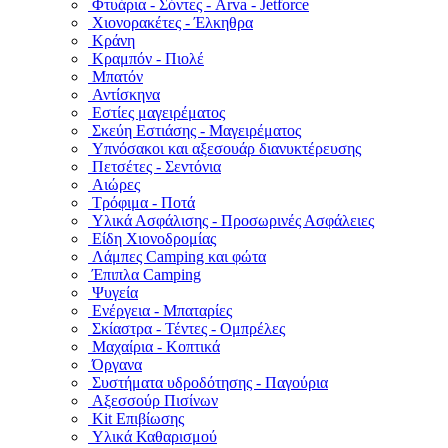
Φτυάρια - Σόντες - Arva - Jetforce
Χιονορακέτες - Έλκηθρα
Κράνη
Κραμπόν - Πιολέ
Μπατόν
Αντίσκηνα
Εστίες μαγειρέματος
Σκεύη Εστιάσης - Μαγειρέματος
Υπνόσακοι και αξεσουάρ διανυκτέρευσης
Πετσέτες - Σεντόνια
Αιώρες
Τρόφιμα - Ποτά
Υλικά Ασφάλισης - Προσωρινές Ασφάλειες
Είδη Χιονοδρομίας
Λάμπες Camping και φώτα
Έπιπλα Camping
Ψυγεία
Ενέργεια - Μπαταρίες
Σκίαστρα - Τέντες - Ομπρέλες
Μαχαίρια - Κοπτικά
Όργανα
Συστήματα υδροδότησης - Παγούρια
Αξεσσούρ Πισίνων
Kit Επιβίωσης
Υλικά Καθαρισμού