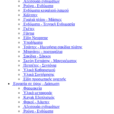
Αξεσουάρ ενδυμάτων
Ρούχα - Ενδύματα
Ενδύματα κεφαλιού-λαιμού
Κάλτσες
Γυαλιά ηλίου - Μάσκες
Ενδύματα - Τεχνική Ενδυμασία
Γκέτες
Γάντια
Είδη Neoprene
Υποδήματα
Τσάντες - Ημερήσια σακίδια πλάτης
Μπανάνες - πορτοφόλια
Σακίδια - Σάκκοι
Σκεύη Εστιάσης - Μαγειρέματος
Πετσέτες - Σεντόνια
Υλικά Καθαρισμού
Υλικά Συντήρησης
Είδη προσωπικής υγιεινής
Εργασία σε ύψος - Διάσωση
Φαρμακεία
Υλικά μεταφοράς
Kayak Εξοπλισμός
Φακοί - Λάμπες
Αξεσουάρ ενδυμάτων
Ρούχα - Ενδύματα