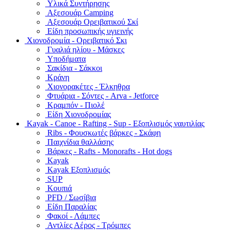
Υλικά Συντήρησης
Αξεσουάρ Camping
Αξεσουάρ Ορειβατικού Σκί
Είδη προσωπικής υγιεινής
Χιονοδρομία - Ορειβατικό Σκι
Γυαλιά ηλίου - Μάσκες
Υποδήματα
Σακίδια - Σάκκοι
Κράνη
Χιονορακέτες - Έλκηθρα
Φτυάρια - Σόντες - Arva - Jetforce
Κραμπόν - Πιολέ
Είδη Χιονοδρομίας
Kayak - Canoe - Rafting - Sup - Εξοπλισμός ναυτιλίας
Ribs - Φουσκωτές βάρκες - Σκάφη
Παιχνίδια θαλλάσης
Βάρκες - Rafts - Monorafts - Hot dogs
Kayak
Kayak Εξοπλισμός
SUP
Κουπιά
PFD / Σωσίβια
Είδη Παραλίας
Φακοί - Λάμπες
Αντλίες Αέρος - Τρόμπες