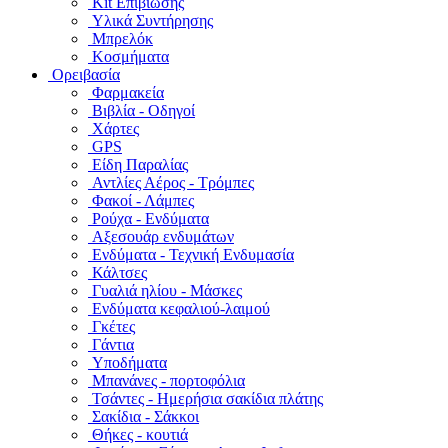
Kit Επιβίωσης
Υλικά Συντήρησης
Μπρελόκ
Κοσμήματα
Ορειβασία
Φαρμακεία
Βιβλία - Οδηγοί
Χάρτες
GPS
Είδη Παραλίας
Αντλίες Αέρος - Τρόμπες
Φακοί - Λάμπες
Ρούχα - Ενδύματα
Αξεσουάρ ενδυμάτων
Ενδύματα - Τεχνική Ενδυμασία
Κάλτσες
Γυαλιά ηλίου - Μάσκες
Ενδύματα κεφαλιού-λαιμού
Γκέτες
Γάντια
Υποδήματα
Μπανάνες - πορτοφόλια
Τσάντες - Ημερήσια σακίδια πλάτης
Σακίδια - Σάκκοι
Θήκες - κουτιά