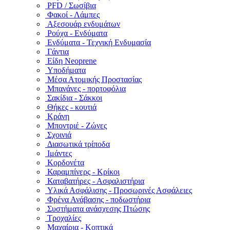
PFD / Σωσίβια
Φακοί - Λάμπες
Αξεσουάρ ενδυμάτων
Ρούχα - Ενδύματα
Ενδύματα - Τεχνική Ενδυμασία
Γάντια
Είδη Neoprene
Υποδήματα
Μέσα Ατομικής Προστασίας
Μπανάνες - πορτοφόλια
Σακίδια - Σάκκοι
Θήκες - κουτιά
Κράνη
Μποντριέ - Ζώνες
Σχοινιά
Διασωτικά τρίποδα
Ιμάντες
Κορδονέτα
Καραμπίνερς - Κρίκοι
Καταβατήρες - Ασφαλιστήρια
Υλικά Ασφάλισης - Προσωρινές Ασφάλειες
Φρένα Ανάβασης - ποδωστήρια
Συστήματα ανάσχεσης Πτώσης
Τροχαλίες
Μαχαίρια - Κοπτικά