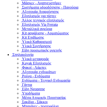
Μάσκες - Αναπνευστήρες
Συστήματα υδροδότησης - Παγούρια
Αξεσουάρ Αναρρίχησης
Εξοπλισμός για πίστες
Άλλος τεχνικός εξοπλισμός
Εξοπλισμός Via Ferrata
Μεταλλικά αγκύρια
Kit ασφάλισης - Αρματώματος
Kit Επιβίωσης
Υλικά Καθαρισμού
Υλικά Συντήρησης
Είδη προσωπικής υγιεινής
Σπηλαιολογία
Υλικά μεταφοράς
Kayak Εξοπλισμός
Φακοί - Λάμπες
Αξεσουάρ ενδυμάτων
Ρούχα - Ενδύματα
Ενδύματα - Τεχνική Ενδυμασία
Γάντια
Είδη Neoprene
Υποδήματα
Μέσα Ατομικής Προστασίας
Σακίδια - Σάκκοι
Μπανάνες - πορτοφόλια