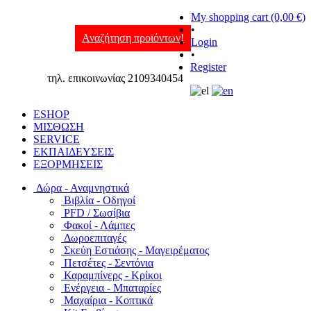
My shopping cart (0,00 €)
•
Αναζήτηση προϊόντων!
Login
•
Register
τηλ. επικοινωνίας 2109340454
ESHOP
ΜΙΣΘΩΣΗ
SERVICE
ΕΚΠΑΙΔΕΥΣΕΙΣ
ΕΞΟΡΜΗΣΕΙΣ
Δώρα - Αναμνηστικά
Βιβλία - Οδηγοί
PFD / Σωσίβια
Φακοί - Λάμπες
Δωροεπιταγές
Σκεύη Εστιάσης - Μαγειρέματος
Πετσέτες - Σεντόνια
Καραμπίνερς - Κρίκοι
Ενέργεια - Μπαταρίες
Μαχαίρια - Κοπτικά