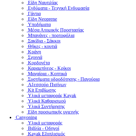
Είδη Ναυτιλίας
Ενδύματα - Τεχνική Ενδυμασία
Γάντια
Είδη Neoprene
Υποδήματα
Μέσα Ατομικής Προστασίας
Μπανάνες - πορτοφόλια
Σακίδια - Σάκκοι
Θήκες - κουτιά
Κράνη
Σχοινιά
Κορδονέτα
Καραμπίνερς - Κρίκοι
Μαχαίρια - Κοπτικά
Συστήματα υδροδότησης - Παγούρια
Αξεσσούρ Πισίνων
Kit Επιβίωσης
Υλικά μεταφοράς Kayak
Υλικά Καθαρισμού
Υλικά Συντήρησης
Είδη προσωπικής υγιεινής
Canyoning
Υλικά μεταφοράς
Βιβλία - Οδηγοί
Kayak Εξοπλισμός