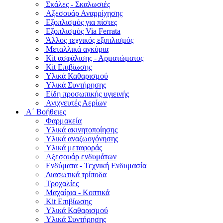
Σκάλες - Σκαλωσιές
Αξεσουάρ Αναρρίχησης
Εξοπλισμός για πίστες
Εξοπλισμός Via Ferrata
Άλλος τεχνικός εξοπλισμός
Μεταλλικά αγκύρια
Kit ασφάλισης - Αρματώματος
Kit Επιβίωσης
Υλικά Καθαρισμού
Υλικά Συντήρησης
Είδη προσωπικής υγιεινής
Ανιχνευτές Αερίων
Α΄ Βοήθειες
Φαρμακεία
Υλικά ακινητοποίησης
Υλικά αναζωογόνησης
Υλικά μεταφοράς
Αξεσουάρ ενδυμάτων
Ενδύματα - Τεχνική Ενδυμασία
Διασωτικά τρίποδα
Τροχαλίες
Μαχαίρια - Κοπτικά
Kit Επιβίωσης
Υλικά Καθαρισμού
Υλικά Συντήρησης