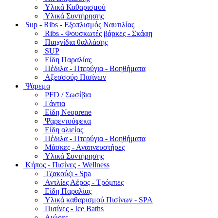
Υλικά Καθαρισμού
Υλικά Συντήρησης
Sup - Ribs - Εξοπλισμός Ναυτιλίας
Ribs - Φουσκωτές βάρκες - Σκάφη
Παιχνίδια θαλλάσης
SUP
Είδη Παραλίας
Πέδιλα - Πτερύγια - Βοηθήματα
Αξεσσούρ Πισίνων
Ψάρεμα
PFD / Σωσίβια
Γάντια
Είδη Neoprene
Ψαρεντούφεκα
Είδη αλιείας
Πέδιλα - Πτερύγια - Βοηθήματα
Μάσκες - Αναπνευστήρες
Υλικά Συντήρησης
Κήπος - Πισίνες - Wellness
Τζακούζι - Spa
Αντλίες Αέρος - Τρόμπες
Είδη Παραλίας
Υλικά καθαρισμού Πισίνων - SPA
Πισίνες - Ice Baths
Αιώρες