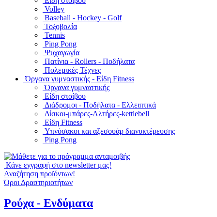
Είδη στοίβου
Volley
Baseball - Hockey - Golf
Τοξοβολία
Tennis
Ping Pong
Ψυχαγωγία
Πατίνια - Rollers - Ποδήλατα
Πολεμικές Τέχνες
Όργανα γυμναστικής - Είδη Fitness
Όργανα γυμναστικής
Είδη στοίβου
Διάδρομοι - Ποδήλατα - Ελλειπτικά
Δίσκοι-μπάρες-Αλτήρες-kettlebell
Είδη Fitness
Υπνόσακοι και αξεσουάρ διανυκτέρευσης
Ping Pong
Κάνε εγγραφή στο newsletter μας!
Αναζήτηση προϊόντων!
Όροι Δραστηριοτήτων
Ρούχα - Ενδύματα