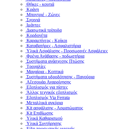
Θήκες - κουτιά
Κράνη
Μποντριέ - Ζώνες
Σχοινιά
Ιμάντες
Διασωτικά τρίποδα
Κορδονέτα
Καραμπίνερς - Κρίκοι
Καταβατήρες - Ασφαλιστήρια
Υλικά Ασφάλισης - Προσωρινές Ασφάλειες
Φρένα Ανάβασης - ποδωστήρια
Συστήματα ανάσχεσης Πτώσης
Τροχαλίες
Μαχαίρια - Κοπτικά
Συστήματα υδροδότησης - Παγούρια
Αξεσουάρ Αναρρίχησης
Εξοπλισμός για πίστες
Άλλος τεχνικός εξοπλισμός
Εξοπλισμός Via Ferrata
Μεταλλικά αγκύρια
Kit ασφάλισης - Αρματώματος
Kit Επιβίωσης
Υλικά Καθαρισμού
Υλικά Συντήρησης
Είδη προσωπικής υγιεινής