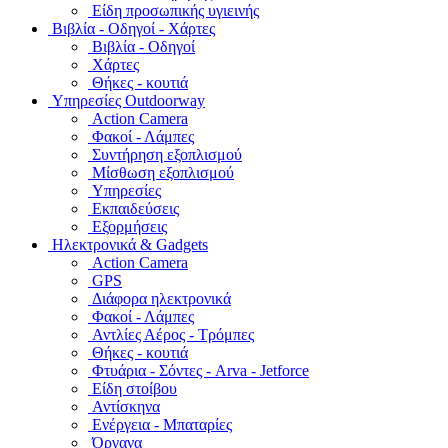
Είδη προσωπικής υγιεινής
Bιβλία - Οδηγοί - Χάρτες
Βιβλία - Οδηγοί
Χάρτες
Θήκες - κουτιά
Υπηρεσίες Outdoorway
Action Camera
Φακοί - Λάμπες
Συντήρηση εξοπλισμού
Μίσθωση εξοπλισμού
Υπηρεσίες
Εκπαιδεύσεις
Εξορμήσεις
Ηλεκτρονικά & Gadgets
Action Camera
GPS
Διάφορα ηλεκτρονικά
Φακοί - Λάμπες
Αντλίες Αέρος - Τρόμπες
Θήκες - κουτιά
Φτυάρια - Σόντες - Arva - Jetforce
Είδη στοίβου
Αντίσκηνα
Ενέργεια - Μπαταρίες
Όργανα