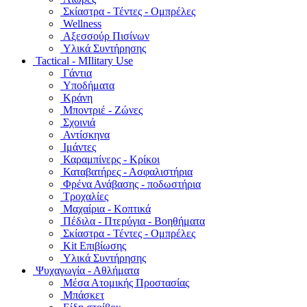
Σκίαστρα - Τέντες - Ομπρέλες
Wellness
Αξεσσούρ Πισίνων
Υλικά Συντήρησης
Tactical - MIlitary Use
Γάντια
Υποδήματα
Κράνη
Μποντριέ - Ζώνες
Σχοινιά
Αντίσκηνα
Ιμάντες
Καραμπίνερς - Κρίκοι
Καταβατήρες - Ασφαλιστήρια
Φρένα Ανάβασης - ποδωστήρια
Τροχαλίες
Μαχαίρια - Κοπτικά
Πέδιλα - Πτερύγια - Βοηθήματα
Σκίαστρα - Τέντες - Ομπρέλες
Kit Επιβίωσης
Υλικά Συντήρησης
Ψυχαγωγία - Αθλήματα
Μέσα Ατομικής Προστασίας
Μπάσκετ