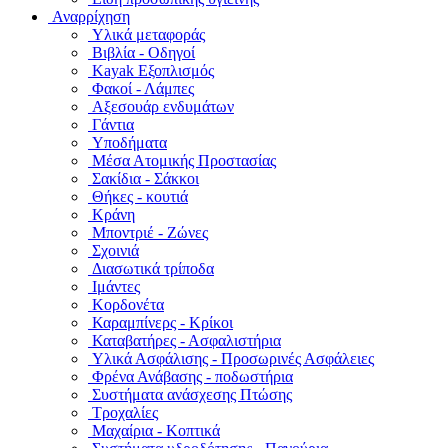
Αναρρίχηση
Υλικά μεταφοράς
Βιβλία - Οδηγοί
Kayak Εξοπλισμός
Φακοί - Λάμπες
Αξεσουάρ ενδυμάτων
Γάντια
Υποδήματα
Μέσα Ατομικής Προστασίας
Σακίδια - Σάκκοι
Θήκες - κουτιά
Κράνη
Μποντριέ - Ζώνες
Σχοινιά
Διασωτικά τρίποδα
Ιμάντες
Κορδονέτα
Καραμπίνερς - Κρίκοι
Καταβατήρες - Ασφαλιστήρια
Υλικά Ασφάλισης - Προσωρινές Ασφάλειες
Φρένα Ανάβασης - ποδωστήρια
Συστήματα ανάσχεσης Πτώσης
Τροχαλίες
Μαχαίρια - Κοπτικά