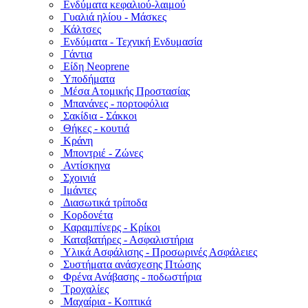
Ενδύματα κεφαλιού-λαιμού
Γυαλιά ηλίου - Μάσκες
Κάλτσες
Ενδύματα - Τεχνική Ενδυμασία
Γάντια
Είδη Neoprene
Υποδήματα
Μέσα Ατομικής Προστασίας
Μπανάνες - πορτοφόλια
Σακίδια - Σάκκοι
Θήκες - κουτιά
Κράνη
Μποντριέ - Ζώνες
Αντίσκηνα
Σχοινιά
Ιμάντες
Διασωτικά τρίποδα
Κορδονέτα
Καραμπίνερς - Κρίκοι
Καταβατήρες - Ασφαλιστήρια
Υλικά Ασφάλισης - Προσωρινές Ασφάλειες
Συστήματα ανάσχεσης Πτώσης
Φρένα Ανάβασης - ποδωστήρια
Τροχαλίες
Μαχαίρια - Κοπτικά