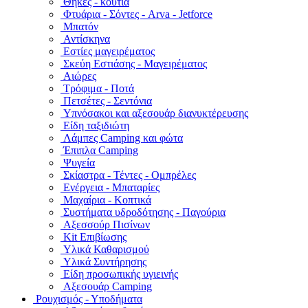
Θήκες - κουτιά
Φτυάρια - Σόντες - Arva - Jetforce
Μπατόν
Αντίσκηνα
Εστίες μαγειρέματος
Σκεύη Εστιάσης - Μαγειρέματος
Αιώρες
Τρόφιμα - Ποτά
Πετσέτες - Σεντόνια
Υπνόσακοι και αξεσουάρ διανυκτέρευσης
Είδη ταξιδιώτη
Λάμπες Camping και φώτα
Έπιπλα Camping
Ψυγεία
Σκίαστρα - Τέντες - Ομπρέλες
Ενέργεια - Μπαταρίες
Μαχαίρια - Κοπτικά
Συστήματα υδροδότησης - Παγούρια
Αξεσσούρ Πισίνων
Kit Επιβίωσης
Υλικά Καθαρισμού
Υλικά Συντήρησης
Είδη προσωπικής υγιεινής
Αξεσουάρ Camping
Ρουχισμός - Υποδήματα