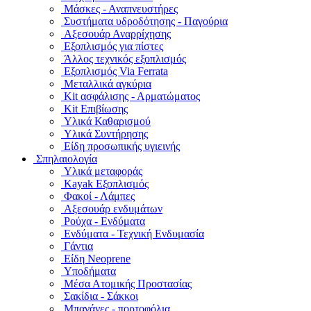
Μάσκες - Αναπνευστήρες
Συστήματα υδροδότησης - Παγούρια
Αξεσουάρ Αναρρίχησης
Εξοπλισμός για πίστες
Άλλος τεχνικός εξοπλισμός
Εξοπλισμός Via Ferrata
Μεταλλικά αγκύρια
Kit ασφάλισης - Αρματώματος
Kit Επιβίωσης
Υλικά Καθαρισμού
Υλικά Συντήρησης
Είδη προσωπικής υγιεινής
Σπηλαιολογία
Υλικά μεταφοράς
Kayak Εξοπλισμός
Φακοί - Λάμπες
Αξεσουάρ ενδυμάτων
Ρούχα - Ενδύματα
Ενδύματα - Τεχνική Ενδυμασία
Γάντια
Είδη Neoprene
Υποδήματα
Μέσα Ατομικής Προστασίας
Σακίδια - Σάκκοι
Μπανάνες - πορτοφόλια