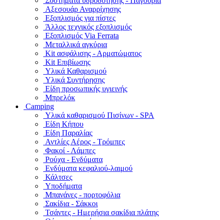
Συστήματα υδροδότησης - Παγούρια
Αξεσουάρ Αναρρίχησης
Εξοπλισμός για πίστες
Άλλος τεχνικός εξοπλισμός
Εξοπλισμός Via Ferrata
Μεταλλικά αγκύρια
Kit ασφάλισης - Αρματώματος
Kit Επιβίωσης
Υλικά Καθαρισμού
Υλικά Συντήρησης
Είδη προσωπικής υγιεινής
Μπρελόκ
Camping
Υλικά καθαρισμού Πισίνων - SPA
Είδη Κήπου
Είδη Παραλίας
Αντλίες Αέρος - Τρόμπες
Φακοί - Λάμπες
Ρούχα - Ενδύματα
Ενδύματα κεφαλιού-λαιμού
Κάλτσες
Υποδήματα
Μπανάνες - πορτοφόλια
Σακίδια - Σάκκοι
Τσάντες - Ημερήσια σακίδια πλάτης