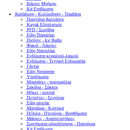
Κάρτες Μνήμης
Kit Επιβίωσης
Κατάδυση - Κολύμβηση - Triathlon
Παιχνίδια θαλλάσης
Kayak Εξοπλισμός
PFD / Σωσίβια
Είδη Παραλίας
Πισίνες - Ice Baths
Φακοί - Λάμπες
Είδη Ναυτιλίας
Ενδύματα κεφαλιού-λαιμού
Ενδύματα - Τεχνική Ενδυμασία
Γάντια
Είδη Neoprene
Υποδήματα
Μπανάνες - πορτοφόλια
Σακίδια - Σάκκοι
Θήκες - κουτιά
Πετσέτες - Σεντόνια
Είδη αλιείας
Μαχαίρια - Κοπτικά
Πέδιλα - Πτερύγια - Βοηθήματα
Μάσκες - Αναπνευστήρες
Συστήματα υδροδότησης - Παγούρια
Kit Επιβίωσης