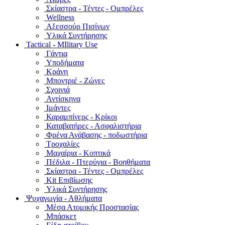
Σκίαστρα - Τέντες - Ομπρέλες
Wellness
Αξεσσούρ Πισίνων
Υλικά Συντήρησης
Tactical - MIlitary Use
Γάντια
Υποδήματα
Κράνη
Μποντριέ - Ζώνες
Σχοινιά
Αντίσκηνα
Ιμάντες
Καραμπίνερς - Κρίκοι
Καταβατήρες - Ασφαλιστήρια
Φρένα Ανάβασης - ποδωστήρια
Τροχαλίες
Μαχαίρια - Κοπτικά
Πέδιλα - Πτερύγια - Βοηθήματα
Σκίαστρα - Τέντες - Ομπρέλες
Kit Επιβίωσης
Υλικά Συντήρησης
Ψυχαγωγία - Αθλήματα
Μέσα Ατομικής Προστασίας
Μπάσκετ