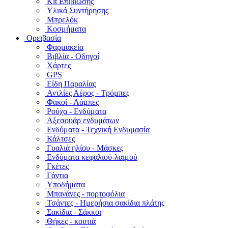
Kit Επιβίωσης
Υλικά Συντήρησης
Μπρελόκ
Κοσμήματα
Ορειβασία
Φαρμακεία
Βιβλία - Οδηγοί
Χάρτες
GPS
Είδη Παραλίας
Αντλίες Αέρος - Τρόμπες
Φακοί - Λάμπες
Ρούχα - Ενδύματα
Αξεσουάρ ενδυμάτων
Ενδύματα - Τεχνική Ενδυμασία
Κάλτσες
Γυαλιά ηλίου - Μάσκες
Ενδύματα κεφαλιού-λαιμού
Γκέτες
Γάντια
Υποδήματα
Μπανάνες - πορτοφόλια
Τσάντες - Ημερήσια σακίδια πλάτης
Σακίδια - Σάκκοι
Θήκες - κουτιά