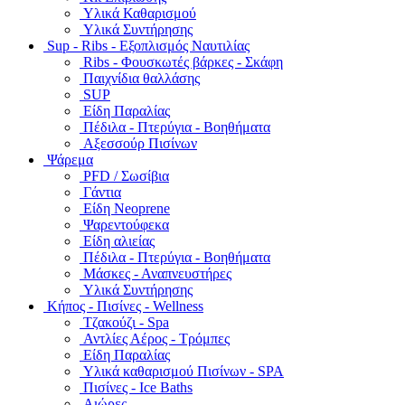
Υλικά Καθαρισμού
Υλικά Συντήρησης
Sup - Ribs - Εξοπλισμός Ναυτιλίας
Ribs - Φουσκωτές βάρκες - Σκάφη
Παιχνίδια θαλλάσης
SUP
Είδη Παραλίας
Πέδιλα - Πτερύγια - Βοηθήματα
Αξεσσούρ Πισίνων
Ψάρεμα
PFD / Σωσίβια
Γάντια
Είδη Neoprene
Ψαρεντούφεκα
Είδη αλιείας
Πέδιλα - Πτερύγια - Βοηθήματα
Μάσκες - Αναπνευστήρες
Υλικά Συντήρησης
Κήπος - Πισίνες - Wellness
Τζακούζι - Spa
Αντλίες Αέρος - Τρόμπες
Είδη Παραλίας
Υλικά καθαρισμού Πισίνων - SPA
Πισίνες - Ice Baths
Αιώρες