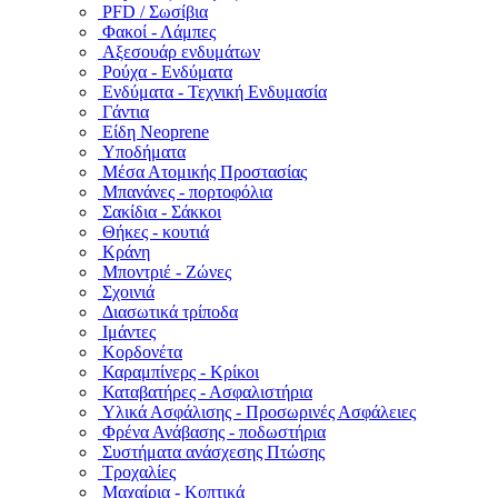
PFD / Σωσίβια
Φακοί - Λάμπες
Αξεσουάρ ενδυμάτων
Ρούχα - Ενδύματα
Ενδύματα - Τεχνική Ενδυμασία
Γάντια
Είδη Neoprene
Υποδήματα
Μέσα Ατομικής Προστασίας
Μπανάνες - πορτοφόλια
Σακίδια - Σάκκοι
Θήκες - κουτιά
Κράνη
Μποντριέ - Ζώνες
Σχοινιά
Διασωτικά τρίποδα
Ιμάντες
Κορδονέτα
Καραμπίνερς - Κρίκοι
Καταβατήρες - Ασφαλιστήρια
Υλικά Ασφάλισης - Προσωρινές Ασφάλειες
Φρένα Ανάβασης - ποδωστήρια
Συστήματα ανάσχεσης Πτώσης
Τροχαλίες
Μαχαίρια - Κοπτικά