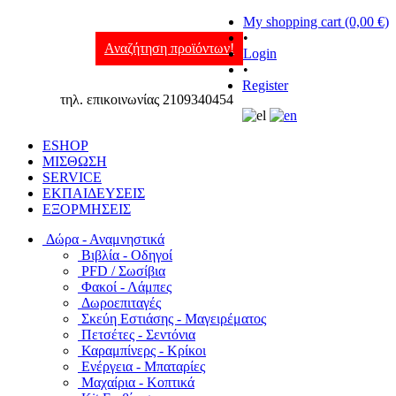
My shopping cart (0,00 €)
•
Αναζήτηση προϊόντων!
Login
•
Register
τηλ. επικοινωνίας 2109340454
ESHOP
ΜΙΣΘΩΣΗ
SERVICE
ΕΚΠΑΙΔΕΥΣΕΙΣ
ΕΞΟΡΜΗΣΕΙΣ
Δώρα - Αναμνηστικά
Βιβλία - Οδηγοί
PFD / Σωσίβια
Φακοί - Λάμπες
Δωροεπιταγές
Σκεύη Εστιάσης - Μαγειρέματος
Πετσέτες - Σεντόνια
Καραμπίνερς - Κρίκοι
Ενέργεια - Μπαταρίες
Μαχαίρια - Κοπτικά