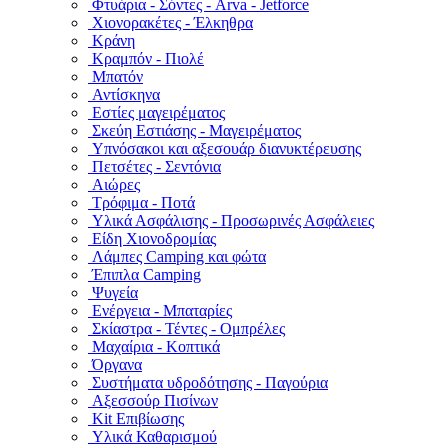
Φτυάρια - Σόντες - Arva - Jetforce
Χιονορακέτες - Έλκηθρα
Κράνη
Κραμπόν - Πιολέ
Μπατόν
Αντίσκηνα
Εστίες μαγειρέματος
Σκεύη Εστιάσης - Μαγειρέματος
Υπνόσακοι και αξεσουάρ διανυκτέρευσης
Πετσέτες - Σεντόνια
Αιώρες
Τρόφιμα - Ποτά
Υλικά Ασφάλισης - Προσωρινές Ασφάλειες
Είδη Χιονοδρομίας
Λάμπες Camping και φώτα
Έπιπλα Camping
Ψυγεία
Ενέργεια - Μπαταρίες
Σκίαστρα - Τέντες - Ομπρέλες
Μαχαίρια - Κοπτικά
Όργανα
Συστήματα υδροδότησης - Παγούρια
Αξεσσούρ Πισίνων
Kit Επιβίωσης
Υλικά Καθαρισμού