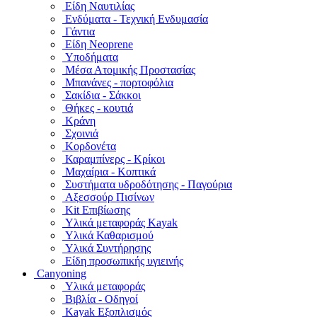
Είδη Ναυτιλίας
Ενδύματα - Τεχνική Ενδυμασία
Γάντια
Είδη Neoprene
Υποδήματα
Μέσα Ατομικής Προστασίας
Μπανάνες - πορτοφόλια
Σακίδια - Σάκκοι
Θήκες - κουτιά
Κράνη
Σχοινιά
Κορδονέτα
Καραμπίνερς - Κρίκοι
Μαχαίρια - Κοπτικά
Συστήματα υδροδότησης - Παγούρια
Αξεσσούρ Πισίνων
Kit Επιβίωσης
Υλικά μεταφοράς Kayak
Υλικά Καθαρισμού
Υλικά Συντήρησης
Είδη προσωπικής υγιεινής
Canyoning
Υλικά μεταφοράς
Βιβλία - Οδηγοί
Kayak Εξοπλισμός