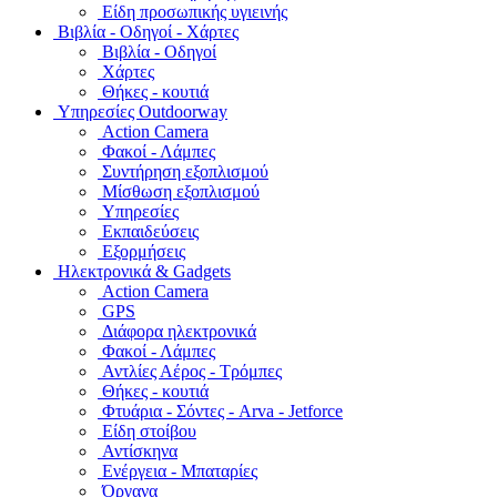
Είδη προσωπικής υγιεινής
Bιβλία - Οδηγοί - Χάρτες
Βιβλία - Οδηγοί
Χάρτες
Θήκες - κουτιά
Υπηρεσίες Outdoorway
Action Camera
Φακοί - Λάμπες
Συντήρηση εξοπλισμού
Μίσθωση εξοπλισμού
Υπηρεσίες
Εκπαιδεύσεις
Εξορμήσεις
Ηλεκτρονικά & Gadgets
Action Camera
GPS
Διάφορα ηλεκτρονικά
Φακοί - Λάμπες
Αντλίες Αέρος - Τρόμπες
Θήκες - κουτιά
Φτυάρια - Σόντες - Arva - Jetforce
Είδη στοίβου
Αντίσκηνα
Ενέργεια - Μπαταρίες
Όργανα