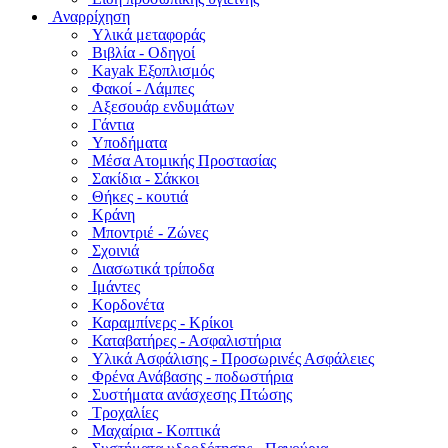
Αναρρίχηση
Υλικά μεταφοράς
Βιβλία - Οδηγοί
Kayak Εξοπλισμός
Φακοί - Λάμπες
Αξεσουάρ ενδυμάτων
Γάντια
Υποδήματα
Μέσα Ατομικής Προστασίας
Σακίδια - Σάκκοι
Θήκες - κουτιά
Κράνη
Μποντριέ - Ζώνες
Σχοινιά
Διασωτικά τρίποδα
Ιμάντες
Κορδονέτα
Καραμπίνερς - Κρίκοι
Καταβατήρες - Ασφαλιστήρια
Υλικά Ασφάλισης - Προσωρινές Ασφάλειες
Φρένα Ανάβασης - ποδωστήρια
Συστήματα ανάσχεσης Πτώσης
Τροχαλίες
Μαχαίρια - Κοπτικά