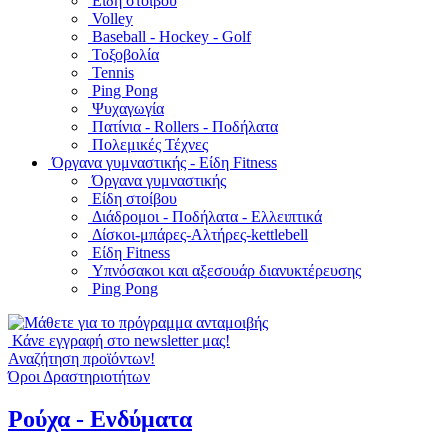
Είδη στοίβου
Volley
Baseball - Hockey - Golf
Τοξοβολία
Tennis
Ping Pong
Ψυχαγωγία
Πατίνια - Rollers - Ποδήλατα
Πολεμικές Τέχνες
Όργανα γυμναστικής - Είδη Fitness
Όργανα γυμναστικής
Είδη στοίβου
Διάδρομοι - Ποδήλατα - Ελλειπτικά
Δίσκοι-μπάρες-Αλτήρες-kettlebell
Είδη Fitness
Υπνόσακοι και αξεσουάρ διανυκτέρευσης
Ping Pong
Κάνε εγγραφή στο newsletter μας!
Αναζήτηση προϊόντων!
Όροι Δραστηριοτήτων
Ρούχα - Ενδύματα