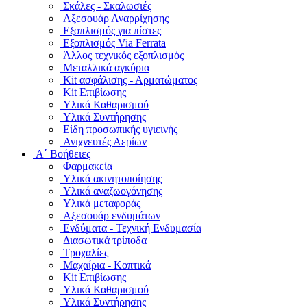
Σκάλες - Σκαλωσιές
Αξεσουάρ Αναρρίχησης
Εξοπλισμός για πίστες
Εξοπλισμός Via Ferrata
Άλλος τεχνικός εξοπλισμός
Μεταλλικά αγκύρια
Kit ασφάλισης - Αρματώματος
Kit Επιβίωσης
Υλικά Καθαρισμού
Υλικά Συντήρησης
Είδη προσωπικής υγιεινής
Ανιχνευτές Αερίων
Α΄ Βοήθειες
Φαρμακεία
Υλικά ακινητοποίησης
Υλικά αναζωογόνησης
Υλικά μεταφοράς
Αξεσουάρ ενδυμάτων
Ενδύματα - Τεχνική Ενδυμασία
Διασωτικά τρίποδα
Τροχαλίες
Μαχαίρια - Κοπτικά
Kit Επιβίωσης
Υλικά Καθαρισμού
Υλικά Συντήρησης