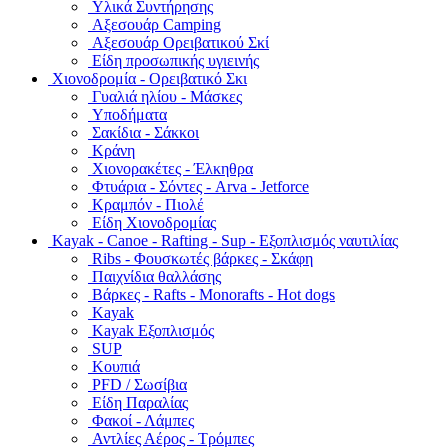
Υλικά Συντήρησης
Αξεσουάρ Camping
Αξεσουάρ Ορειβατικού Σκί
Είδη προσωπικής υγιεινής
Χιονοδρομία - Ορειβατικό Σκι
Γυαλιά ηλίου - Μάσκες
Υποδήματα
Σακίδια - Σάκκοι
Κράνη
Χιονορακέτες - Έλκηθρα
Φτυάρια - Σόντες - Arva - Jetforce
Κραμπόν - Πιολέ
Είδη Χιονοδρομίας
Kayak - Canoe - Rafting - Sup - Εξοπλισμός ναυτιλίας
Ribs - Φουσκωτές βάρκες - Σκάφη
Παιχνίδια θαλλάσης
Βάρκες - Rafts - Monorafts - Hot dogs
Kayak
Kayak Εξοπλισμός
SUP
Κουπιά
PFD / Σωσίβια
Είδη Παραλίας
Φακοί - Λάμπες
Αντλίες Αέρος - Τρόμπες