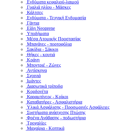
Ενδύματα κεφαλιού-λαιμού
Γυαλιά ηλίου - Μάσκες
Κάλτσες
Ενδύματα - Τεχνική Ενδυμασία
Γάντια
Είδη Neoprene
Υποδήματα
Μέσα Ατομικής Προστασίας
Μπανάνες - πορτοφόλια
Σακίδια - Σάκκοι
Θήκες - κουτιά
Κράνη
Μποντριέ - Ζώνες
Αντίσκηνα
Σχοινιά
Ιμάντες
Διασωτικά τρίποδα
Κορδονέτα
Καραμπίνερς - Κρίκοι
Καταβατήρες - Ασφαλιστήρια
Υλικά Ασφάλισης - Προσωρινές Ασφάλειες
Συστήματα ανάσχεσης Πτώσης
Φρένα Ανάβασης - ποδωστήρια
Τροχαλίες
Μαχαίρια - Κοπτικά