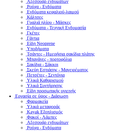
Αξεσουάρ ενδυμάτων
Ρούχα - Ενδύματα
Ενδύματα κεφαλιού-λαιμού
Κάλτσες
Γυαλιά ηλίου - Μάσκες
Ενδύματα - Τεχνική Ενδυμασία
Γκέτες
Γάντια
Είδη Neoprene
Υποδήματα
Τσάντες - Ημερήσια σακίδια πλάτης
Μπανάνες - πορτοφόλια
Σακίδια - Σάκκοι
Σκεύη Εστιάσης - Μαγειρέματος
Πετσέτες - Σεντόνια
Υλικά Καθαρισμού
Υλικά Συντήρησης
Είδη προσωπικής υγιεινής
Εργασία σε ύψος - Διάσωση
Φαρμακεία
Υλικά μεταφοράς
Kayak Εξοπλισμός
Φακοί - Λάμπες
Αξεσουάρ ενδυμάτων
Ρούχα - Ενδύματα