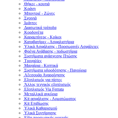
Θήκες - κουτιά
Κράνη
Μποντριέ - Ζώνες
Σχοινιά
Ιμάντες
Διασωτικά τρίποδα
Κορδονέτα
Καραμπίνερς - Κρίκοι
Καταβατήρες - Ασφαλιστήρια
Υλικά Ασφάλισης - Προσωρινές Ασφάλειες
Φρένα Ανάβασης - ποδωστήρια
Συστήματα ανάσχεσης Πτώσης
Τροχαλίες
Μαχαίρια - Κοπτικά
Συστήματα υδροδότησης - Παγούρια
Αξεσουάρ Αναρρίχησης
Εξοπλισμός για πίστες
Άλλος τεχνικός εξοπλισμός
Εξοπλισμός Via Ferrata
Μεταλλικά αγκύρια
Kit ασφάλισης - Αρματώματος
Kit Επιβίωσης
Υλικά Καθαρισμού
Υλικά Συντήρησης
Είδη προσωπικής υγιεινής