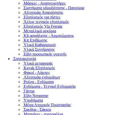
Μάσκες - Αναπνευστήρες
Συστήματα υδροδότησης - Παγούρια
Αξεσουάρ Αναρρίχησης
Εξοπλισμός για πίστες
Άλλος τεχνικός εξοπλισμός
Εξοπλισμός Via Ferrata
Μεταλλικά αγκύρια
Kit ασφάλισης - Αρματώματος
Kit Επιβίωσης
Υλικά Καθαρισμού
Υλικά Συντήρησης
Είδη προσωπικής υγιεινής
Σπηλαιολογία
Υλικά μεταφοράς
Kayak Εξοπλισμός
Φακοί - Λάμπες
Αξεσουάρ ενδυμάτων
Ρούχα - Ενδύματα
Ενδύματα - Τεχνική Ενδυμασία
Γάντια
Είδη Neoprene
Υποδήματα
Μέσα Ατομικής Προστασίας
Σακίδια - Σάκκοι
Μπανάνες - πορτοφόλια