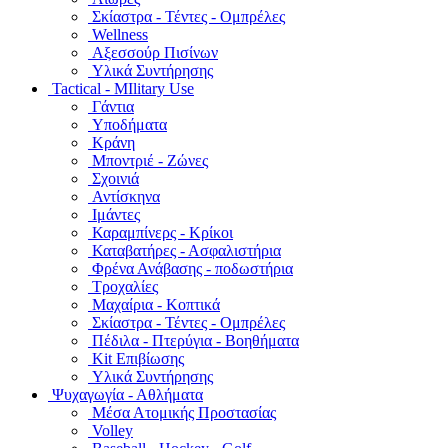
Σκίαστρα - Τέντες - Ομπρέλες
Wellness
Αξεσσούρ Πισίνων
Υλικά Συντήρησης
Tactical - MIlitary Use
Γάντια
Υποδήματα
Κράνη
Μποντριέ - Ζώνες
Σχοινιά
Αντίσκηνα
Ιμάντες
Καραμπίνερς - Κρίκοι
Καταβατήρες - Ασφαλιστήρια
Φρένα Ανάβασης - ποδωστήρια
Τροχαλίες
Μαχαίρια - Κοπτικά
Σκίαστρα - Τέντες - Ομπρέλες
Πέδιλα - Πτερύγια - Βοηθήματα
Kit Επιβίωσης
Υλικά Συντήρησης
Ψυχαγωγία - Αθλήματα
Μέσα Ατομικής Προστασίας
Volley