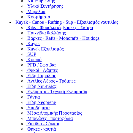
Kit Επιβίωσης
Υλικά Συντήρησης
Μπρελόκ
Κοσμήματα
Kayak - Canoe - Rafting - Sup - Εξοπλισμός ναυτιλίας
Ribs - Φουσκωτές βάρκες - Σκάφη
Παιχνίδια θαλλάσης
Βάρκες - Rafts - Monorafts - Hot dogs
Kayak
Kayak Εξοπλισμός
SUP
Κουπιά
PFD / Σωσίβια
Φακοί - Λάμπες
Είδη Παραλίας
Αντλίες Αέρος - Τρόμπες
Είδη Ναυτιλίας
Ενδύματα - Τεχνική Ενδυμασία
Γάντια
Είδη Neoprene
Υποδήματα
Μέσα Ατομικής Προστασίας
Μπανάνες - πορτοφόλια
Σακίδια - Σάκκοι
Θήκες - κουτιά