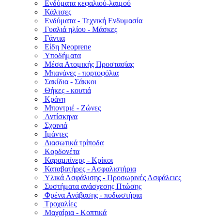
Ενδύματα κεφαλιού-λαιμού
Κάλτσες
Ενδύματα - Τεχνική Ενδυμασία
Γυαλιά ηλίου - Μάσκες
Γάντια
Είδη Neoprene
Υποδήματα
Μέσα Ατομικής Προστασίας
Μπανάνες - πορτοφόλια
Σακίδια - Σάκκοι
Θήκες - κουτιά
Κράνη
Μποντριέ - Ζώνες
Αντίσκηνα
Σχοινιά
Ιμάντες
Διασωτικά τρίποδα
Κορδονέτα
Καραμπίνερς - Κρίκοι
Καταβατήρες - Ασφαλιστήρια
Υλικά Ασφάλισης - Προσωρινές Ασφάλειες
Συστήματα ανάσχεσης Πτώσης
Φρένα Ανάβασης - ποδωστήρια
Τροχαλίες
Μαχαίρια - Κοπτικά