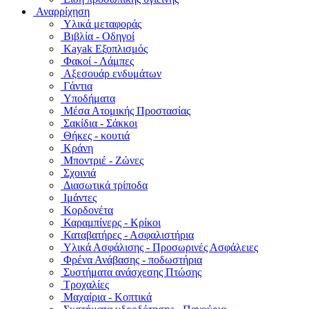
Αναρρίχηση
Υλικά μεταφοράς
Βιβλία - Οδηγοί
Kayak Εξοπλισμός
Φακοί - Λάμπες
Αξεσουάρ ενδυμάτων
Γάντια
Υποδήματα
Μέσα Ατομικής Προστασίας
Σακίδια - Σάκκοι
Θήκες - κουτιά
Κράνη
Μποντριέ - Ζώνες
Σχοινιά
Διασωτικά τρίποδα
Ιμάντες
Κορδονέτα
Καραμπίνερς - Κρίκοι
Καταβατήρες - Ασφαλιστήρια
Υλικά Ασφάλισης - Προσωρινές Ασφάλειες
Φρένα Ανάβασης - ποδωστήρια
Συστήματα ανάσχεσης Πτώσης
Τροχαλίες
Μαχαίρια - Κοπτικά