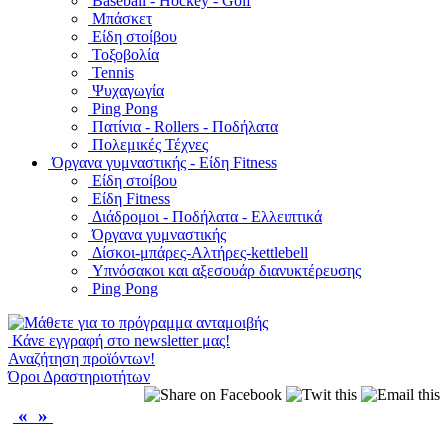
Baseball - Hockey - Golf
Μπάσκετ
Είδη στοίβου
Τοξοβολία
Tennis
Ψυχαγωγία
Ping Pong
Πατίνια - Rollers - Ποδήλατα
Πολεμικές Τέχνες
Όργανα γυμναστικής - Είδη Fitness
Είδη στοίβου
Είδη Fitness
Διάδρομοι - Ποδήλατα - Ελλειπτικά
Όργανα γυμναστικής
Δίσκοι-μπάρες-Αλτήρες-kettlebell
Υπνόσακοι και αξεσουάρ διανυκτέρευσης
Ping Pong
Κάνε εγγραφή στο newsletter μας!
Αναζήτηση προϊόντων!
Όροι Δραστηριοτήτων
«
»