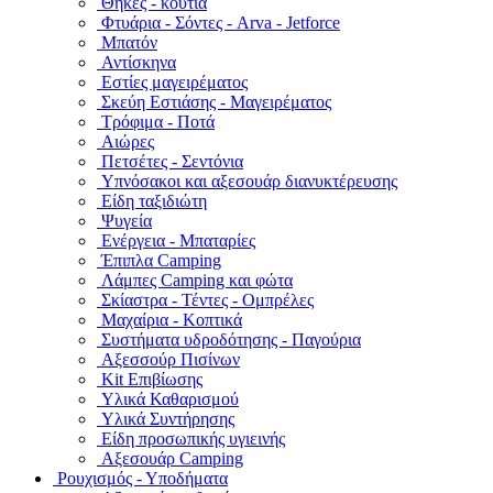
Θήκες - κουτιά
Φτυάρια - Σόντες - Arva - Jetforce
Μπατόν
Αντίσκηνα
Εστίες μαγειρέματος
Σκεύη Εστιάσης - Μαγειρέματος
Τρόφιμα - Ποτά
Αιώρες
Πετσέτες - Σεντόνια
Υπνόσακοι και αξεσουάρ διανυκτέρευσης
Είδη ταξιδιώτη
Ψυγεία
Ενέργεια - Μπαταρίες
Έπιπλα Camping
Λάμπες Camping και φώτα
Σκίαστρα - Τέντες - Ομπρέλες
Μαχαίρια - Κοπτικά
Συστήματα υδροδότησης - Παγούρια
Αξεσσούρ Πισίνων
Kit Επιβίωσης
Υλικά Καθαρισμού
Υλικά Συντήρησης
Είδη προσωπικής υγιεινής
Αξεσουάρ Camping
Ρουχισμός - Υποδήματα