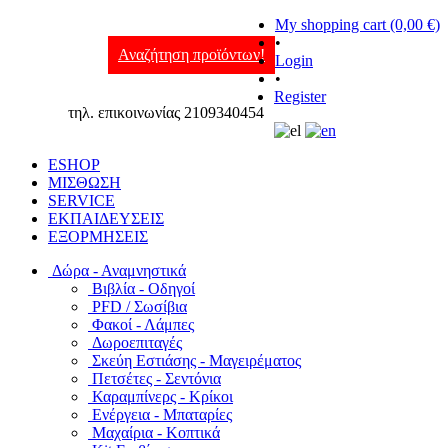
My shopping cart (0,00 €)
•
Αναζήτηση προϊόντων!
Login
•
Register
τηλ. επικοινωνίας 2109340454
ESHOP
ΜΙΣΘΩΣΗ
SERVICE
ΕΚΠΑΙΔΕΥΣΕΙΣ
ΕΞΟΡΜΗΣΕΙΣ
Δώρα - Αναμνηστικά
Βιβλία - Οδηγοί
PFD / Σωσίβια
Φακοί - Λάμπες
Δωροεπιταγές
Σκεύη Εστιάσης - Μαγειρέματος
Πετσέτες - Σεντόνια
Καραμπίνερς - Κρίκοι
Ενέργεια - Μπαταρίες
Μαχαίρια - Κοπτικά