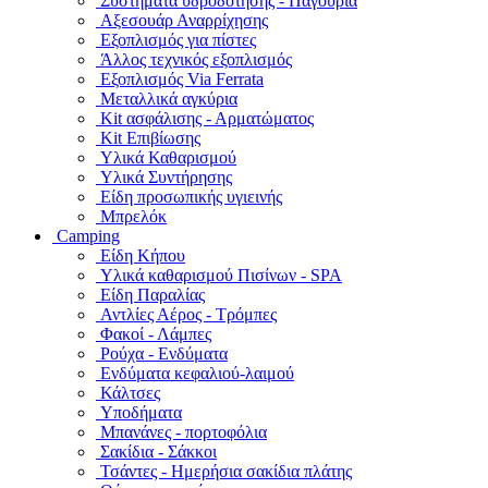
Συστήματα υδροδότησης - Παγούρια
Αξεσουάρ Αναρρίχησης
Εξοπλισμός για πίστες
Άλλος τεχνικός εξοπλισμός
Εξοπλισμός Via Ferrata
Μεταλλικά αγκύρια
Kit ασφάλισης - Αρματώματος
Kit Επιβίωσης
Υλικά Καθαρισμού
Υλικά Συντήρησης
Είδη προσωπικής υγιεινής
Μπρελόκ
Camping
Είδη Κήπου
Υλικά καθαρισμού Πισίνων - SPA
Είδη Παραλίας
Αντλίες Αέρος - Τρόμπες
Φακοί - Λάμπες
Ρούχα - Ενδύματα
Ενδύματα κεφαλιού-λαιμού
Κάλτσες
Υποδήματα
Μπανάνες - πορτοφόλια
Σακίδια - Σάκκοι
Τσάντες - Ημερήσια σακίδια πλάτης