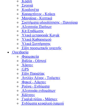
Κράνη
Σχοινιά
Κορδονέτα
Καραμπίνερς - Κρίκοι
Μαχαίρια - Κοπτικά
Συστήματα υδροδότησης - Παγούρια
Αξεσσούρ Πισίνων
Kit Επιβίωσης
Υλικά μεταφοράς Kayak
Υλικά Καθαρισμού
Υλικά Συντήρησης
Είδη προσωπικής υγιεινής
Ορειβασία
Φαρμακεία
Βιβλία - Οδηγοί
Χάρτες
GPS
Είδη Παραλίας
Αντλίες Αέρος - Τρόμπες
Φακοί - Λάμπες
Ρούχα - Ενδύματα
Αξεσουάρ ενδυμάτων
Κάλτσες
Γυαλιά ηλίου - Μάσκες
Ενδύματα κεφαλιού-λαιμού