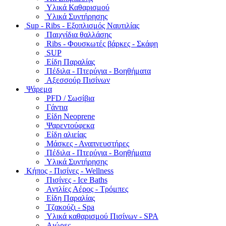
Υλικά Καθαρισμού
Υλικά Συντήρησης
Sup - Ribs - Εξοπλισμός Ναυτιλίας
Παιχνίδια θαλλάσης
Ribs - Φουσκωτές βάρκες - Σκάφη
SUP
Είδη Παραλίας
Πέδιλα - Πτερύγια - Βοηθήματα
Αξεσσούρ Πισίνων
Ψάρεμα
PFD / Σωσίβια
Γάντια
Είδη Neoprene
Ψαρεντούφεκα
Είδη αλιείας
Μάσκες - Αναπνευστήρες
Πέδιλα - Πτερύγια - Βοηθήματα
Υλικά Συντήρησης
Κήπος - Πισίνες - Wellness
Πισίνες - Ice Baths
Αντλίες Αέρος - Τρόμπες
Είδη Παραλίας
Τζακούζι - Spa
Υλικά καθαρισμού Πισίνων - SPA
Αιώρες