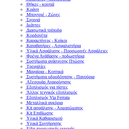
Θήκες - κουτιά
Κράνη
Μποντριέ - Ζώνες
Σχοινιά
Ιμάντες
Διασωτικά τρίποδα
Κορδονέτα
Καραμπίνερς - Κρίκοι
Καταβατήρες - Ασφαλιστήρια
Υλικά Ασφάλισης - Προσωρινές Ασφάλειες
Φρένα Ανάβασης - ποδωστήρια
Συστήματα ανάσχεσης Πτώσης
Τροχαλίες
Μαχαίρια - Κοπτικά
Συστήματα υδροδότησης - Παγούρια
Αξεσουάρ Αναρρίχησης
Εξοπλισμός για πίστες
Άλλος τεχνικός εξοπλισμός
Εξοπλισμός Via Ferrata
Μεταλλικά αγκύρια
Kit ασφάλισης - Αρματώματος
Kit Επιβίωσης
Υλικά Καθαρισμού
Υλικά Συντήρησης
Είδη προσωπικής υγιεινής