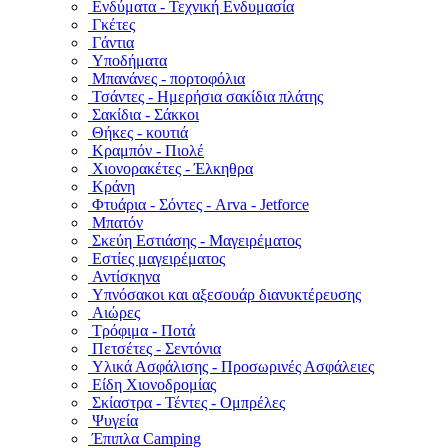
Ενδύματα - Τεχνική Ενδυμασία
Γκέτες
Γάντια
Υποδήματα
Μπανάνες - πορτοφόλια
Τσάντες - Ημερήσια σακίδια πλάτης
Σακίδια - Σάκκοι
Θήκες - κουτιά
Κραμπόν - Πιολέ
Χιονορακέτες - Έλκηθρα
Κράνη
Φτυάρια - Σόντες - Arva - Jetforce
Μπατόν
Σκεύη Εστιάσης - Μαγειρέματος
Εστίες μαγειρέματος
Αντίσκηνα
Υπνόσακοι και αξεσουάρ διανυκτέρευσης
Αιώρες
Τρόφιμα - Ποτά
Πετσέτες - Σεντόνια
Υλικά Ασφάλισης - Προσωρινές Ασφάλειες
Είδη Χιονοδρομίας
Σκίαστρα - Τέντες - Ομπρέλες
Ψυγεία
Έπιπλα Camping