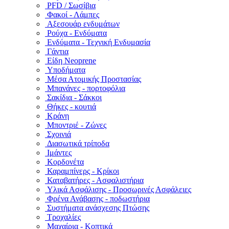
PFD / Σωσίβια
Φακοί - Λάμπες
Αξεσουάρ ενδυμάτων
Ρούχα - Ενδύματα
Ενδύματα - Τεχνική Ενδυμασία
Γάντια
Είδη Neoprene
Υποδήματα
Μέσα Ατομικής Προστασίας
Μπανάνες - πορτοφόλια
Σακίδια - Σάκκοι
Θήκες - κουτιά
Κράνη
Μποντριέ - Ζώνες
Σχοινιά
Διασωτικά τρίποδα
Ιμάντες
Κορδονέτα
Καραμπίνερς - Κρίκοι
Καταβατήρες - Ασφαλιστήρια
Υλικά Ασφάλισης - Προσωρινές Ασφάλειες
Φρένα Ανάβασης - ποδωστήρια
Συστήματα ανάσχεσης Πτώσης
Τροχαλίες
Μαχαίρια - Κοπτικά