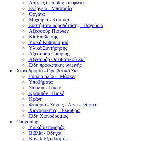
Λάμπες Camping και φώτα
Ενέργεια - Μπαταρίες
Όργανα
Μαχαίρια - Κοπτικά
Συστήματα υδροδότησης - Παγούρια
Αξεσσούρ Πισίνων
Kit Επιβίωσης
Υλικά Καθαρισμού
Υλικά Συντήρησης
Αξεσουάρ Camping
Αξεσουάρ Ορειβατικού Σκί
Είδη προσωπικής υγιεινής
Χιονοδρομία - Ορειβατικό Σκι
Γυαλιά ηλίου - Μάσκες
Υποδήματα
Σακίδια - Σάκκοι
Κραμπόν - Πιολέ
Κράνη
Φτυάρια - Σόντες - Arva - Jetforce
Χιονορακέτες - Έλκηθρα
Είδη Χιονοδρομίας
Canyoning
Υλικά μεταφοράς
Βιβλία - Οδηγοί
Kayak Εξοπλισμός