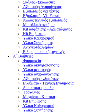
Σκάλες - Σκαλωσιές
Αξεσουάρ Αναρρίχησης
Εξοπλισμός για πίστες
Εξοπλισμός Via Ferrata
Άλλος τεχνικός εξοπλισμός
Μεταλλικά αγκύρια
Kit ασφάλισης - Αρματώματος
Kit Επιβίωσης
Υλικά Καθαρισμού
Υλικά Συντήρησης
Ανιχνευτές Αερίων
Είδη προσωπικής υγιεινής
Α΄ Βοήθειες
Φαρμακεία
Υλικά ακινητοποίησης
Υλικά μεταφοράς
Υλικά αναζωογόνησης
Αξεσουάρ ενδυμάτων
Ενδύματα - Τεχνική Ενδυμασία
Διασωτικά τρίποδα
Τροχαλίες
Μαχαίρια - Κοπτικά
Kit Επιβίωσης
Υλικά Καθαρισμού
Υλικά Συντήρησης