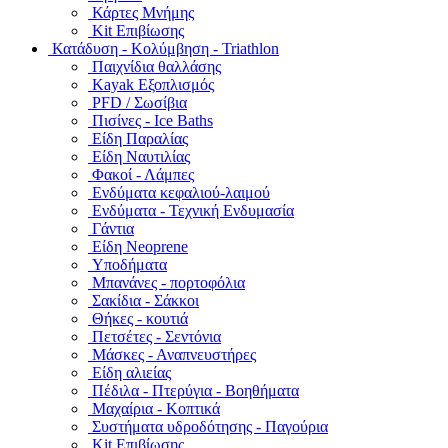
Κάρτες Μνήμης
Kit Επιβίωσης
Κατάδυση - Κολύμβηση - Triathlon
Παιχνίδια θαλλάσης
Kayak Εξοπλισμός
PFD / Σωσίβια
Πισίνες - Ice Baths
Είδη Παραλίας
Είδη Ναυτιλίας
Φακοί - Λάμπες
Ενδύματα κεφαλιού-λαιμού
Ενδύματα - Τεχνική Ενδυμασία
Γάντια
Είδη Neoprene
Υποδήματα
Μπανάνες - πορτοφόλια
Σακίδια - Σάκκοι
Θήκες - κουτιά
Πετσέτες - Σεντόνια
Μάσκες - Αναπνευστήρες
Είδη αλιείας
Πέδιλα - Πτερύγια - Βοηθήματα
Μαχαίρια - Κοπτικά
Συστήματα υδροδότησης - Παγούρια
Kit Επιβίωσης