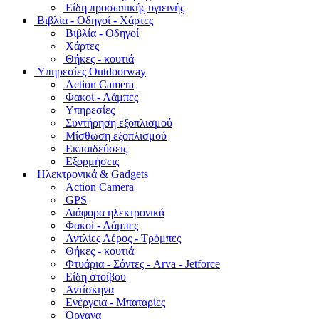
Είδη προσωπικής υγιεινής
Bιβλία - Οδηγοί - Χάρτες
Βιβλία - Οδηγοί
Χάρτες
Θήκες - κουτιά
Υπηρεσίες Outdoorway
Action Camera
Φακοί - Λάμπες
Υπηρεσίες
Συντήρηση εξοπλισμού
Μίσθωση εξοπλισμού
Εκπαιδεύσεις
Εξορμήσεις
Ηλεκτρονικά & Gadgets
Action Camera
GPS
Διάφορα ηλεκτρονικά
Φακοί - Λάμπες
Αντλίες Αέρος - Τρόμπες
Θήκες - κουτιά
Φτυάρια - Σόντες - Arva - Jetforce
Είδη στοίβου
Αντίσκηνα
Ενέργεια - Μπαταρίες
Όργανα