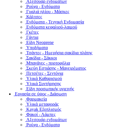
Αξεσουάρ ενδυμάτων
Ρούχα - Ενδύματα
Γυαλιά ηλίου - Μάσκες
Κάλτσες
Ενδύματα - Τεχνική Ενδυμασία
Ενδύματα κεφαλιού-λαιμού
Γκέτες
Γάντια
Είδη Neoprene
Υποδήματα
Τσάντες - Ημερήσια σακίδια πλάτης
Σακίδια - Σάκκοι
Μπανάνες - πορτοφόλια
Σκεύη Εστιάσης - Μαγειρέματος
Πετσέτες - Σεντόνια
Υλικά Καθαρισμού
Υλικά Συντήρησης
Είδη προσωπικής υγιεινής
Εργασία σε ύψος - Διάσωση
Φαρμακεία
Υλικά μεταφοράς
Kayak Εξοπλισμός
Φακοί - Λάμπες
Αξεσουάρ ενδυμάτων
Ρούχα - Ενδύματα