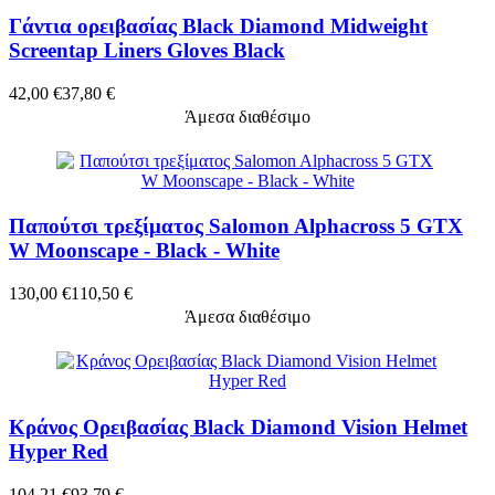
Γάντια ορειβασίας Βlack Diamond Midweight
Screentap Liners Gloves Black
42,00 €
37,80 €
Άμεσα διαθέσιμο
Παπούτσι τρεξίματος Salomon Alphacross 5 GTX
W Moonscape - Black - White
130,00 €
110,50 €
Άμεσα διαθέσιμο
Κράνος Ορειβασίας Black Diamond Vision Helmet
Hyper Red
104,21 €
93,79 €