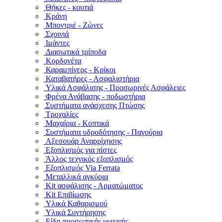
Θήκες - κουτιά
Κράνη
Μποντριέ - Ζώνες
Σχοινιά
Ιμάντες
Διασωτικά τρίποδα
Κορδονέτα
Καραμπίνερς - Κρίκοι
Καταβατήρες - Ασφαλιστήρια
Υλικά Ασφάλισης - Προσωρινές Ασφάλειες
Φρένα Ανάβασης - ποδωστήρια
Συστήματα ανάσχεσης Πτώσης
Τροχαλίες
Μαχαίρια - Κοπτικά
Συστήματα υδροδότησης - Παγούρια
Αξεσουάρ Αναρρίχησης
Εξοπλισμός για πίστες
Άλλος τεχνικός εξοπλισμός
Εξοπλισμός Via Ferrata
Μεταλλικά αγκύρια
Kit ασφάλισης - Αρματώματος
Kit Επιβίωσης
Υλικά Καθαρισμού
Υλικά Συντήρησης
Είδη προσωπικής υγιεινής