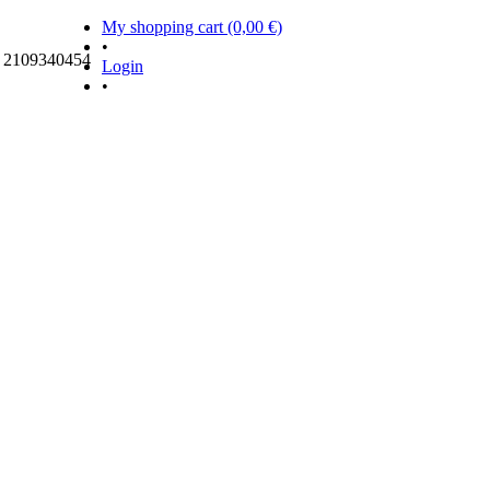
My shopping cart (0,00 €)
•
ς 2109340454
Login
•