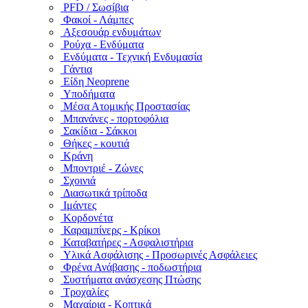
PFD / Σωσίβια
Φακοί - Λάμπες
Αξεσουάρ ενδυμάτων
Ρούχα - Ενδύματα
Ενδύματα - Τεχνική Ενδυμασία
Γάντια
Είδη Neoprene
Υποδήματα
Μέσα Ατομικής Προστασίας
Μπανάνες - πορτοφόλια
Σακίδια - Σάκκοι
Θήκες - κουτιά
Κράνη
Μποντριέ - Ζώνες
Σχοινιά
Διασωτικά τρίποδα
Ιμάντες
Κορδονέτα
Καραμπίνερς - Κρίκοι
Καταβατήρες - Ασφαλιστήρια
Υλικά Ασφάλισης - Προσωρινές Ασφάλειες
Φρένα Ανάβασης - ποδωστήρια
Συστήματα ανάσχεσης Πτώσης
Τροχαλίες
Μαχαίρια - Κοπτικά