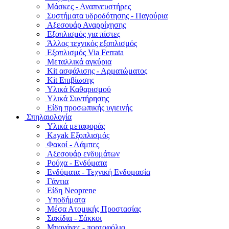
Μάσκες - Αναπνευστήρες
Συστήματα υδροδότησης - Παγούρια
Αξεσουάρ Αναρρίχησης
Εξοπλισμός για πίστες
Άλλος τεχνικός εξοπλισμός
Εξοπλισμός Via Ferrata
Μεταλλικά αγκύρια
Kit ασφάλισης - Αρματώματος
Kit Επιβίωσης
Υλικά Καθαρισμού
Υλικά Συντήρησης
Είδη προσωπικής υγιεινής
Σπηλαιολογία
Υλικά μεταφοράς
Kayak Εξοπλισμός
Φακοί - Λάμπες
Αξεσουάρ ενδυμάτων
Ρούχα - Ενδύματα
Ενδύματα - Τεχνική Ενδυμασία
Γάντια
Είδη Neoprene
Υποδήματα
Μέσα Ατομικής Προστασίας
Σακίδια - Σάκκοι
Μπανάνες - πορτοφόλια