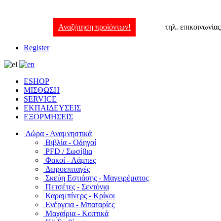
Αναζήτηση προϊόντων!
τηλ. επικοινωνία
Register
ESHOP
ΜΙΣΘΩΣΗ
SERVICE
ΕΚΠΑΙΔΕΥΣΕΙΣ
ΕΞΟΡΜΗΣΕΙΣ
Δώρα - Αναμνηστικά
Βιβλία - Οδηγοί
PFD / Σωσίβια
Φακοί - Λάμπες
Δωροεπιταγές
Σκεύη Εστιάσης - Μαγειρέματος
Πετσέτες - Σεντόνια
Καραμπίνερς - Κρίκοι
Ενέργεια - Μπαταρίες
Μαχαίρια - Κοπτικά