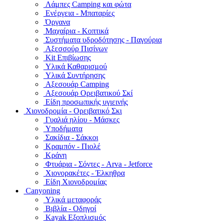
Λάμπες Camping και φώτα
Ενέργεια - Μπαταρίες
Όργανα
Μαχαίρια - Κοπτικά
Συστήματα υδροδότησης - Παγούρια
Αξεσσούρ Πισίνων
Kit Επιβίωσης
Υλικά Καθαρισμού
Υλικά Συντήρησης
Αξεσουάρ Camping
Αξεσουάρ Ορειβατικού Σκί
Είδη προσωπικής υγιεινής
Χιονοδρομία - Ορειβατικό Σκι
Γυαλιά ηλίου - Μάσκες
Υποδήματα
Σακίδια - Σάκκοι
Κραμπόν - Πιολέ
Κράνη
Φτυάρια - Σόντες - Arva - Jetforce
Χιονορακέτες - Έλκηθρα
Είδη Χιονοδρομίας
Canyoning
Υλικά μεταφοράς
Βιβλία - Οδηγοί
Kayak Εξοπλισμός