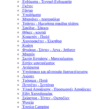
Ενδύματα - Τεχνική Ενδυμασία
Γκέτες
Γάντια
Υποδήματα
Μπανάνες - πορτοφόλια
Τσάντες - Ημερήσια σακίδια πλάτης
Σακίδια - Σάκκοι
Θήκες - κουτιά
Κραμπόν - Πιολέ
Χιονορακέτες - Έλκηθρα
Κράνη
Φτυάρια - Σόντες - Arva - Jetforce
Μπατόν
Σκεύη Εστιάσης - Μαγειρέματος
Εστίες μαγειρέματος
Αντίσκηνα
Υπνόσακοι και αξεσουάρ διανυκτέρευσης
Αιώρες
Τρόφιμα - Ποτά
Πετσέτες - Σεντόνια
Υλικά Ασφάλισης - Προσωρινές Ασφάλειες
Είδη Χιονοδρομίας
Σκίαστρα - Τέντες - Ομπρέλες
Ψυγεία
Έπιπλα Camping