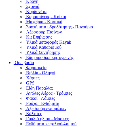
Κράνη
Σχοινιά
Κορδονέτα
Καραμπίνερς - Κρίκοι
Μαχαίρια - Κοπτικά
Συστήματα υδροδότησης - Παγούρια
Αξεσσούρ Πισίνων
Kit Επιβίωσης
Υλικά μεταφοράς Kayak
Υλικά Καθαρισμού
Υλικά Συντήρησης
Είδη προσωπικής υγιεινής
Ορειβασία
Φαρμακεία
Βιβλία - Οδηγοί
Χάρτες
GPS
Είδη Παραλίας
Αντλίες Αέρος - Τρόμπες
Φακοί - Λάμπες
Ρούχα - Ενδύματα
Αξεσουάρ ενδυμάτων
Κάλτσες
Γυαλιά ηλίου - Μάσκες
Ενδύματα κεφαλιού-λαιμού