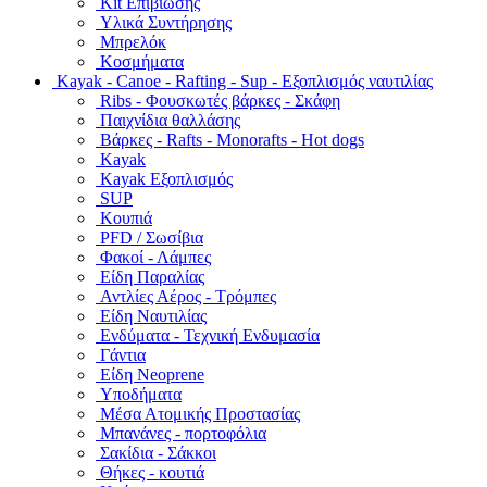
Kit Επιβίωσης
Υλικά Συντήρησης
Μπρελόκ
Κοσμήματα
Kayak - Canoe - Rafting - Sup - Εξοπλισμός ναυτιλίας
Ribs - Φουσκωτές βάρκες - Σκάφη
Παιχνίδια θαλλάσης
Βάρκες - Rafts - Monorafts - Hot dogs
Kayak
Kayak Εξοπλισμός
SUP
Κουπιά
PFD / Σωσίβια
Φακοί - Λάμπες
Είδη Παραλίας
Αντλίες Αέρος - Τρόμπες
Είδη Ναυτιλίας
Ενδύματα - Τεχνική Ενδυμασία
Γάντια
Είδη Neoprene
Υποδήματα
Μέσα Ατομικής Προστασίας
Μπανάνες - πορτοφόλια
Σακίδια - Σάκκοι
Θήκες - κουτιά