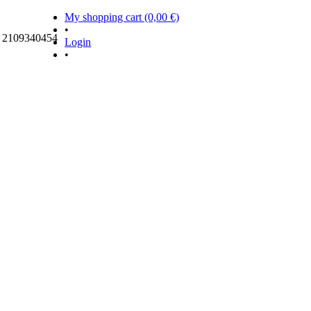
My shopping cart (0,00 €)
•
ς 2109340454
Login
•