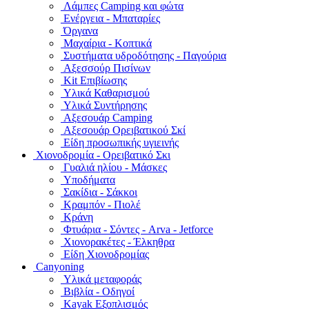
Λάμπες Camping και φώτα
Ενέργεια - Μπαταρίες
Όργανα
Μαχαίρια - Κοπτικά
Συστήματα υδροδότησης - Παγούρια
Αξεσσούρ Πισίνων
Kit Επιβίωσης
Υλικά Καθαρισμού
Υλικά Συντήρησης
Αξεσουάρ Camping
Αξεσουάρ Ορειβατικού Σκί
Είδη προσωπικής υγιεινής
Χιονοδρομία - Ορειβατικό Σκι
Γυαλιά ηλίου - Μάσκες
Υποδήματα
Σακίδια - Σάκκοι
Κραμπόν - Πιολέ
Κράνη
Φτυάρια - Σόντες - Arva - Jetforce
Χιονορακέτες - Έλκηθρα
Είδη Χιονοδρομίας
Canyoning
Υλικά μεταφοράς
Βιβλία - Οδηγοί
Kayak Εξοπλισμός