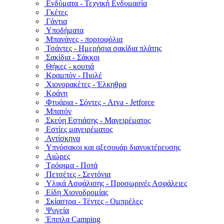
Ενδύματα - Τεχνική Ενδυμασία
Γκέτες
Γάντια
Υποδήματα
Μπανάνες - πορτοφόλια
Τσάντες - Ημερήσια σακίδια πλάτης
Σακίδια - Σάκκοι
Θήκες - κουτιά
Κραμπόν - Πιολέ
Χιονορακέτες - Έλκηθρα
Κράνη
Φτυάρια - Σόντες - Arva - Jetforce
Μπατόν
Σκεύη Εστιάσης - Μαγειρέματος
Εστίες μαγειρέματος
Αντίσκηνα
Υπνόσακοι και αξεσουάρ διανυκτέρευσης
Αιώρες
Τρόφιμα - Ποτά
Πετσέτες - Σεντόνια
Υλικά Ασφάλισης - Προσωρινές Ασφάλειες
Είδη Χιονοδρομίας
Σκίαστρα - Τέντες - Ομπρέλες
Ψυγεία
Έπιπλα Camping