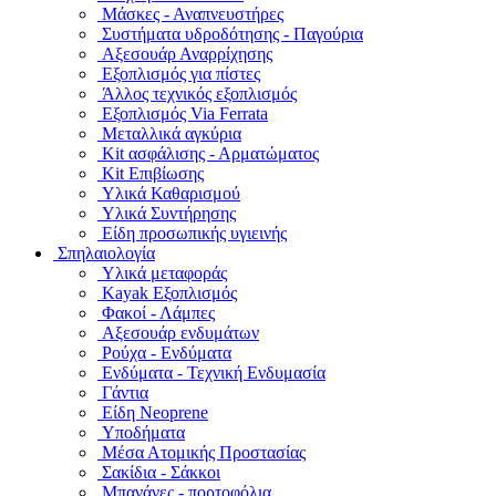
Μάσκες - Αναπνευστήρες
Συστήματα υδροδότησης - Παγούρια
Αξεσουάρ Αναρρίχησης
Εξοπλισμός για πίστες
Άλλος τεχνικός εξοπλισμός
Εξοπλισμός Via Ferrata
Μεταλλικά αγκύρια
Kit ασφάλισης - Αρματώματος
Kit Επιβίωσης
Υλικά Καθαρισμού
Υλικά Συντήρησης
Είδη προσωπικής υγιεινής
Σπηλαιολογία
Υλικά μεταφοράς
Kayak Εξοπλισμός
Φακοί - Λάμπες
Αξεσουάρ ενδυμάτων
Ρούχα - Ενδύματα
Ενδύματα - Τεχνική Ενδυμασία
Γάντια
Είδη Neoprene
Υποδήματα
Μέσα Ατομικής Προστασίας
Σακίδια - Σάκκοι
Μπανάνες - πορτοφόλια