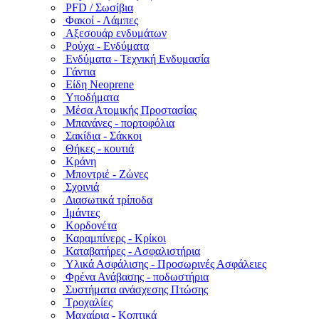
PFD / Σωσίβια
Φακοί - Λάμπες
Αξεσουάρ ενδυμάτων
Ρούχα - Ενδύματα
Ενδύματα - Τεχνική Ενδυμασία
Γάντια
Είδη Neoprene
Υποδήματα
Μέσα Ατομικής Προστασίας
Μπανάνες - πορτοφόλια
Σακίδια - Σάκκοι
Θήκες - κουτιά
Κράνη
Μποντριέ - Ζώνες
Σχοινιά
Διασωτικά τρίποδα
Ιμάντες
Κορδονέτα
Καραμπίνερς - Κρίκοι
Καταβατήρες - Ασφαλιστήρια
Υλικά Ασφάλισης - Προσωρινές Ασφάλειες
Φρένα Ανάβασης - ποδωστήρια
Συστήματα ανάσχεσης Πτώσης
Τροχαλίες
Μαχαίρια - Κοπτικά