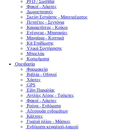
PFD / Σωσίβια
Φακοί - Λάμπες
Δωροεπιταγές
Σκεύη Εστιάσης - Μαγειρέματος
Πετσέτες - Σεντόνια
Καραμπίνερς - Κρίκοι
Ενέργεια - Μπαταρίες
Μαχαίρια - Κοπτικά
Kit Επιβίωσης
Υλικά Συντήρησης
Μπρελόκ
Κοσμήματα
Ορειβασία
Φαρμακεία
Βιβλία - Οδηγοί
Χάρτες
GPS
Είδη Παραλίας
Αντλίες Αέρος - Τρόμπες
Φακοί - Λάμπες
Ρούχα - Ενδύματα
Αξεσουάρ ενδυμάτων
Κάλτσες
Γυαλιά ηλίου - Μάσκες
Ενδύματα κεφαλιού-λαιμού