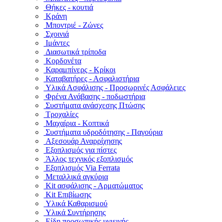
Θήκες - κουτιά
Κράνη
Μποντριέ - Ζώνες
Σχοινιά
Ιμάντες
Διασωτικά τρίποδα
Κορδονέτα
Καραμπίνερς - Κρίκοι
Καταβατήρες - Ασφαλιστήρια
Υλικά Ασφάλισης - Προσωρινές Ασφάλειες
Φρένα Ανάβασης - ποδωστήρια
Συστήματα ανάσχεσης Πτώσης
Τροχαλίες
Μαχαίρια - Κοπτικά
Συστήματα υδροδότησης - Παγούρια
Αξεσουάρ Αναρρίχησης
Εξοπλισμός για πίστες
Άλλος τεχνικός εξοπλισμός
Εξοπλισμός Via Ferrata
Μεταλλικά αγκύρια
Kit ασφάλισης - Αρματώματος
Kit Επιβίωσης
Υλικά Καθαρισμού
Υλικά Συντήρησης
Είδη προσωπικής υγιεινής