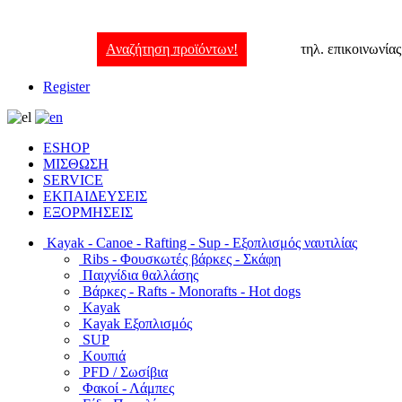
Αναζήτηση προϊόντων!
τηλ. επικοινωνία
Register
ESHOP
ΜΙΣΘΩΣΗ
SERVICE
ΕΚΠΑΙΔΕΥΣΕΙΣ
ΕΞΟΡΜΗΣΕΙΣ
Kayak - Canoe - Rafting - Sup - Εξοπλισμός ναυτιλίας
Ribs - Φουσκωτές βάρκες - Σκάφη
Παιχνίδια θαλλάσης
Βάρκες - Rafts - Monorafts - Hot dogs
Kayak
Kayak Εξοπλισμός
SUP
Κουπιά
PFD / Σωσίβια
Φακοί - Λάμπες