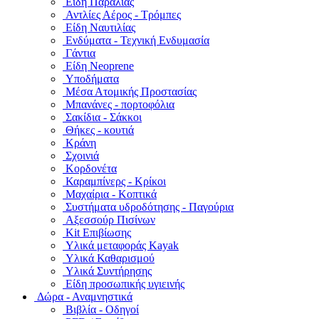
Είδη Παραλίας
Αντλίες Αέρος - Τρόμπες
Είδη Ναυτιλίας
Ενδύματα - Τεχνική Ενδυμασία
Γάντια
Είδη Neoprene
Υποδήματα
Μέσα Ατομικής Προστασίας
Μπανάνες - πορτοφόλια
Σακίδια - Σάκκοι
Θήκες - κουτιά
Κράνη
Σχοινιά
Κορδονέτα
Καραμπίνερς - Κρίκοι
Μαχαίρια - Κοπτικά
Συστήματα υδροδότησης - Παγούρια
Αξεσσούρ Πισίνων
Kit Επιβίωσης
Υλικά μεταφοράς Kayak
Υλικά Καθαρισμού
Υλικά Συντήρησης
Είδη προσωπικής υγιεινής
Δώρα - Αναμνηστικά
Βιβλία - Οδηγοί