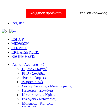
Αναζήτηση προϊόντων!
τηλ. επικοινωνία
Register
ESHOP
ΜΙΣΘΩΣΗ
SERVICE
ΕΚΠΑΙΔΕΥΣΕΙΣ
ΕΞΟΡΜΗΣΕΙΣ
Δώρα - Αναμνηστικά
Βιβλία - Οδηγοί
PFD / Σωσίβια
Φακοί - Λάμπες
Δωροεπιταγές
Σκεύη Εστιάσης - Μαγειρέματος
Πετσέτες - Σεντόνια
Καραμπίνερς - Κρίκοι
Ενέργεια - Μπαταρίες
Μαχαίρια - Κοπτικά