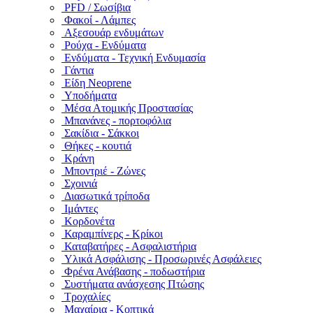
PFD / Σωσίβια
Φακοί - Λάμπες
Αξεσουάρ ενδυμάτων
Ρούχα - Ενδύματα
Ενδύματα - Τεχνική Ενδυμασία
Γάντια
Είδη Neoprene
Υποδήματα
Μέσα Ατομικής Προστασίας
Μπανάνες - πορτοφόλια
Σακίδια - Σάκκοι
Θήκες - κουτιά
Κράνη
Μποντριέ - Ζώνες
Σχοινιά
Διασωτικά τρίποδα
Ιμάντες
Κορδονέτα
Καραμπίνερς - Κρίκοι
Καταβατήρες - Ασφαλιστήρια
Υλικά Ασφάλισης - Προσωρινές Ασφάλειες
Φρένα Ανάβασης - ποδωστήρια
Συστήματα ανάσχεσης Πτώσης
Τροχαλίες
Μαχαίρια - Κοπτικά