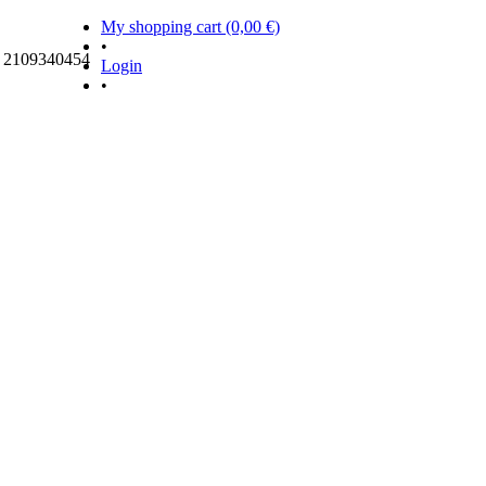
My shopping cart (0,00 €)
•
ς 2109340454
Login
•