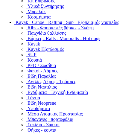
Kit Επιβίωσης
Υλικά Συντήρησης
Μπρελόκ
Κοσμήματα
Kayak - Canoe - Rafting - Sup - Εξοπλισμός ναυτιλίας
Ribs - Φουσκωτές βάρκες - Σκάφη
Παιχνίδια θαλλάσης
Βάρκες - Rafts - Monorafts - Hot dogs
Kayak
Kayak Εξοπλισμός
SUP
Κουπιά
PFD / Σωσίβια
Φακοί - Λάμπες
Είδη Παραλίας
Αντλίες Αέρος - Τρόμπες
Είδη Ναυτιλίας
Ενδύματα - Τεχνική Ενδυμασία
Γάντια
Είδη Neoprene
Υποδήματα
Μέσα Ατομικής Προστασίας
Μπανάνες - πορτοφόλια
Σακίδια - Σάκκοι
Θήκες - κουτιά