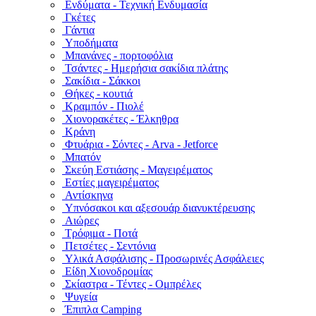
Ενδύματα - Τεχνική Ενδυμασία
Γκέτες
Γάντια
Υποδήματα
Μπανάνες - πορτοφόλια
Τσάντες - Ημερήσια σακίδια πλάτης
Σακίδια - Σάκκοι
Θήκες - κουτιά
Κραμπόν - Πιολέ
Χιονορακέτες - Έλκηθρα
Κράνη
Φτυάρια - Σόντες - Arva - Jetforce
Μπατόν
Σκεύη Εστιάσης - Μαγειρέματος
Εστίες μαγειρέματος
Αντίσκηνα
Υπνόσακοι και αξεσουάρ διανυκτέρευσης
Αιώρες
Τρόφιμα - Ποτά
Πετσέτες - Σεντόνια
Υλικά Ασφάλισης - Προσωρινές Ασφάλειες
Είδη Χιονοδρομίας
Σκίαστρα - Τέντες - Ομπρέλες
Ψυγεία
Έπιπλα Camping