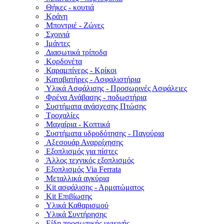
Θήκες - κουτιά
Κράνη
Μποντριέ - Ζώνες
Σχοινιά
Ιμάντες
Διασωτικά τρίποδα
Κορδονέτα
Καραμπίνερς - Κρίκοι
Καταβατήρες - Ασφαλιστήρια
Υλικά Ασφάλισης - Προσωρινές Ασφάλειες
Φρένα Ανάβασης - ποδωστήρια
Συστήματα ανάσχεσης Πτώσης
Τροχαλίες
Μαχαίρια - Κοπτικά
Συστήματα υδροδότησης - Παγούρια
Αξεσουάρ Αναρρίχησης
Εξοπλισμός για πίστες
Άλλος τεχνικός εξοπλισμός
Εξοπλισμός Via Ferrata
Μεταλλικά αγκύρια
Kit ασφάλισης - Αρματώματος
Kit Επιβίωσης
Υλικά Καθαρισμού
Υλικά Συντήρησης
Είδη προσωπικής υγιεινής