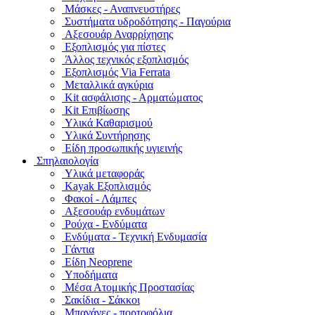
Μάσκες - Αναπνευστήρες
Συστήματα υδροδότησης - Παγούρια
Αξεσουάρ Αναρρίχησης
Εξοπλισμός για πίστες
Άλλος τεχνικός εξοπλισμός
Εξοπλισμός Via Ferrata
Μεταλλικά αγκύρια
Kit ασφάλισης - Αρματώματος
Kit Επιβίωσης
Υλικά Καθαρισμού
Υλικά Συντήρησης
Είδη προσωπικής υγιεινής
Σπηλαιολογία
Υλικά μεταφοράς
Kayak Εξοπλισμός
Φακοί - Λάμπες
Αξεσουάρ ενδυμάτων
Ρούχα - Ενδύματα
Ενδύματα - Τεχνική Ενδυμασία
Γάντια
Είδη Neoprene
Υποδήματα
Μέσα Ατομικής Προστασίας
Σακίδια - Σάκκοι
Μπανάνες - πορτοφόλια