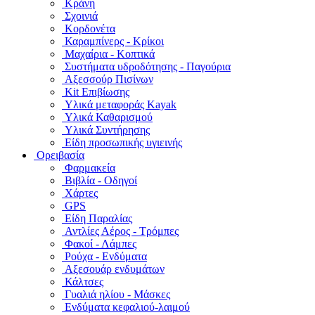
Κράνη
Σχοινιά
Κορδονέτα
Καραμπίνερς - Κρίκοι
Μαχαίρια - Κοπτικά
Συστήματα υδροδότησης - Παγούρια
Αξεσσούρ Πισίνων
Kit Επιβίωσης
Υλικά μεταφοράς Kayak
Υλικά Καθαρισμού
Υλικά Συντήρησης
Είδη προσωπικής υγιεινής
Ορειβασία
Φαρμακεία
Βιβλία - Οδηγοί
Χάρτες
GPS
Είδη Παραλίας
Αντλίες Αέρος - Τρόμπες
Φακοί - Λάμπες
Ρούχα - Ενδύματα
Αξεσουάρ ενδυμάτων
Κάλτσες
Γυαλιά ηλίου - Μάσκες
Ενδύματα κεφαλιού-λαιμού