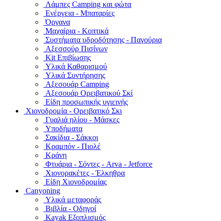
Λάμπες Camping και φώτα
Ενέργεια - Μπαταρίες
Όργανα
Μαχαίρια - Κοπτικά
Συστήματα υδροδότησης - Παγούρια
Αξεσσούρ Πισίνων
Kit Επιβίωσης
Υλικά Καθαρισμού
Υλικά Συντήρησης
Αξεσουάρ Camping
Αξεσουάρ Ορειβατικού Σκί
Είδη προσωπικής υγιεινής
Χιονοδρομία - Ορειβατικό Σκι
Γυαλιά ηλίου - Μάσκες
Υποδήματα
Σακίδια - Σάκκοι
Κραμπόν - Πιολέ
Κράνη
Φτυάρια - Σόντες - Arva - Jetforce
Χιονορακέτες - Έλκηθρα
Είδη Χιονοδρομίας
Canyoning
Υλικά μεταφοράς
Βιβλία - Οδηγοί
Kayak Εξοπλισμός