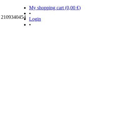
My shopping cart (0,00 €)
•
ς 2109340454
Login
•