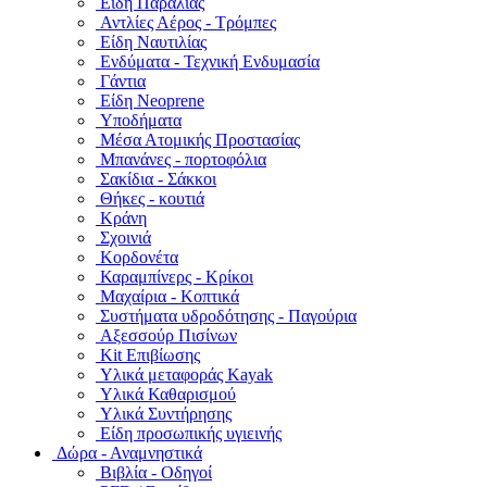
Είδη Παραλίας
Αντλίες Αέρος - Τρόμπες
Είδη Ναυτιλίας
Ενδύματα - Τεχνική Ενδυμασία
Γάντια
Είδη Neoprene
Υποδήματα
Μέσα Ατομικής Προστασίας
Μπανάνες - πορτοφόλια
Σακίδια - Σάκκοι
Θήκες - κουτιά
Κράνη
Σχοινιά
Κορδονέτα
Καραμπίνερς - Κρίκοι
Μαχαίρια - Κοπτικά
Συστήματα υδροδότησης - Παγούρια
Αξεσσούρ Πισίνων
Kit Επιβίωσης
Υλικά μεταφοράς Kayak
Υλικά Καθαρισμού
Υλικά Συντήρησης
Είδη προσωπικής υγιεινής
Δώρα - Αναμνηστικά
Βιβλία - Οδηγοί