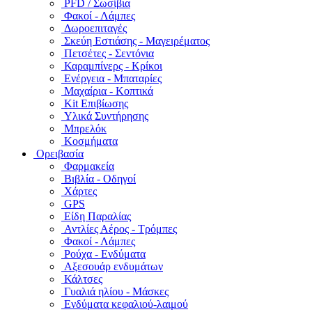
PFD / Σωσίβια
Φακοί - Λάμπες
Δωροεπιταγές
Σκεύη Εστιάσης - Μαγειρέματος
Πετσέτες - Σεντόνια
Καραμπίνερς - Κρίκοι
Ενέργεια - Μπαταρίες
Μαχαίρια - Κοπτικά
Kit Επιβίωσης
Υλικά Συντήρησης
Μπρελόκ
Κοσμήματα
Ορειβασία
Φαρμακεία
Βιβλία - Οδηγοί
Χάρτες
GPS
Είδη Παραλίας
Αντλίες Αέρος - Τρόμπες
Φακοί - Λάμπες
Ρούχα - Ενδύματα
Αξεσουάρ ενδυμάτων
Κάλτσες
Γυαλιά ηλίου - Μάσκες
Ενδύματα κεφαλιού-λαιμού