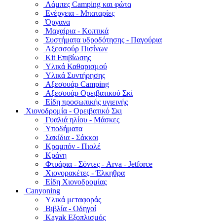
Λάμπες Camping και φώτα
Ενέργεια - Μπαταρίες
Όργανα
Μαχαίρια - Κοπτικά
Συστήματα υδροδότησης - Παγούρια
Αξεσσούρ Πισίνων
Kit Επιβίωσης
Υλικά Καθαρισμού
Υλικά Συντήρησης
Αξεσουάρ Camping
Αξεσουάρ Ορειβατικού Σκί
Είδη προσωπικής υγιεινής
Χιονοδρομία - Ορειβατικό Σκι
Γυαλιά ηλίου - Μάσκες
Υποδήματα
Σακίδια - Σάκκοι
Κραμπόν - Πιολέ
Κράνη
Φτυάρια - Σόντες - Arva - Jetforce
Χιονορακέτες - Έλκηθρα
Είδη Χιονοδρομίας
Canyoning
Υλικά μεταφοράς
Βιβλία - Οδηγοί
Kayak Εξοπλισμός