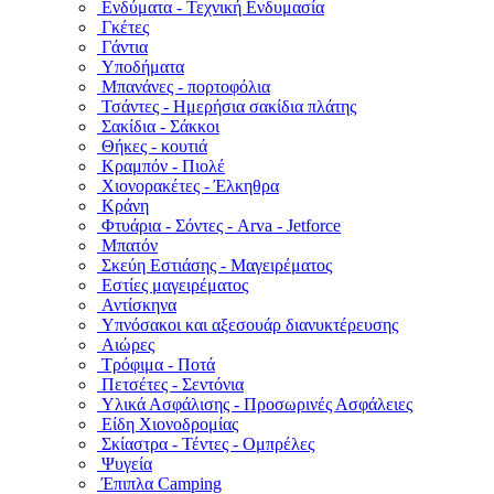
Ενδύματα - Τεχνική Ενδυμασία
Γκέτες
Γάντια
Υποδήματα
Μπανάνες - πορτοφόλια
Τσάντες - Ημερήσια σακίδια πλάτης
Σακίδια - Σάκκοι
Θήκες - κουτιά
Κραμπόν - Πιολέ
Χιονορακέτες - Έλκηθρα
Κράνη
Φτυάρια - Σόντες - Arva - Jetforce
Μπατόν
Σκεύη Εστιάσης - Μαγειρέματος
Εστίες μαγειρέματος
Αντίσκηνα
Υπνόσακοι και αξεσουάρ διανυκτέρευσης
Αιώρες
Τρόφιμα - Ποτά
Πετσέτες - Σεντόνια
Υλικά Ασφάλισης - Προσωρινές Ασφάλειες
Είδη Χιονοδρομίας
Σκίαστρα - Τέντες - Ομπρέλες
Ψυγεία
Έπιπλα Camping