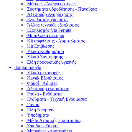
Μάσκες - Αναπνευστήρες
Συστήματα υδροδότησης - Παγούρια
Αξεσουάρ Αναρρίχησης
Εξοπλισμός για πίστες
Άλλος τεχνικός εξοπλισμός
Εξοπλισμός Via Ferrata
Μεταλλικά αγκύρια
Kit ασφάλισης - Αρματώματος
Kit Επιβίωσης
Υλικά Καθαρισμού
Υλικά Συντήρησης
Είδη προσωπικής υγιεινής
Σπηλαιολογία
Υλικά μεταφοράς
Kayak Εξοπλισμός
Φακοί - Λάμπες
Αξεσουάρ ενδυμάτων
Ρούχα - Ενδύματα
Ενδύματα - Τεχνική Ενδυμασία
Γάντια
Είδη Neoprene
Υποδήματα
Μέσα Ατομικής Προστασίας
Σακίδια - Σάκκοι
Μπανάνες - πορτοφόλια