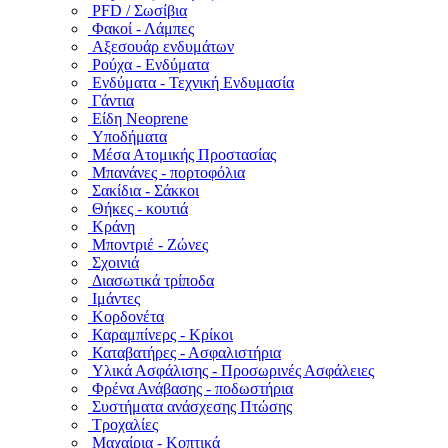
PFD / Σωσίβια
Φακοί - Λάμπες
Αξεσουάρ ενδυμάτων
Ρούχα - Ενδύματα
Ενδύματα - Τεχνική Ενδυμασία
Γάντια
Είδη Neoprene
Υποδήματα
Μέσα Ατομικής Προστασίας
Μπανάνες - πορτοφόλια
Σακίδια - Σάκκοι
Θήκες - κουτιά
Κράνη
Μποντριέ - Ζώνες
Σχοινιά
Διασωτικά τρίποδα
Ιμάντες
Κορδονέτα
Καραμπίνερς - Κρίκοι
Καταβατήρες - Ασφαλιστήρια
Υλικά Ασφάλισης - Προσωρινές Ασφάλειες
Φρένα Ανάβασης - ποδωστήρια
Συστήματα ανάσχεσης Πτώσης
Τροχαλίες
Μαχαίρια - Κοπτικά