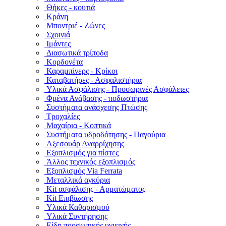
Θήκες - κουτιά
Κράνη
Μποντριέ - Ζώνες
Σχοινιά
Ιμάντες
Διασωτικά τρίποδα
Κορδονέτα
Καραμπίνερς - Κρίκοι
Καταβατήρες - Ασφαλιστήρια
Υλικά Ασφάλισης - Προσωρινές Ασφάλειες
Φρένα Ανάβασης - ποδωστήρια
Συστήματα ανάσχεσης Πτώσης
Τροχαλίες
Μαχαίρια - Κοπτικά
Συστήματα υδροδότησης - Παγούρια
Αξεσουάρ Αναρρίχησης
Εξοπλισμός για πίστες
Άλλος τεχνικός εξοπλισμός
Εξοπλισμός Via Ferrata
Μεταλλικά αγκύρια
Kit ασφάλισης - Αρματώματος
Kit Επιβίωσης
Υλικά Καθαρισμού
Υλικά Συντήρησης
Είδη προσωπικής υγιεινής