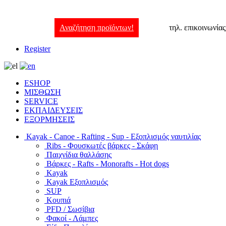
Αναζήτηση προϊόντων!
τηλ. επικοινωνία
Register
ESHOP
ΜΙΣΘΩΣΗ
SERVICE
ΕΚΠΑΙΔΕΥΣΕΙΣ
ΕΞΟΡΜΗΣΕΙΣ
Kayak - Canoe - Rafting - Sup - Εξοπλισμός ναυτιλίας
Ribs - Φουσκωτές βάρκες - Σκάφη
Παιχνίδια θαλλάσης
Βάρκες - Rafts - Monorafts - Hot dogs
Kayak
Kayak Εξοπλισμός
SUP
Κουπιά
PFD / Σωσίβια
Φακοί - Λάμπες