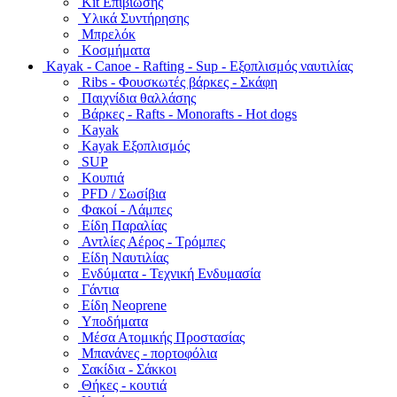
Kit Επιβίωσης
Υλικά Συντήρησης
Μπρελόκ
Κοσμήματα
Kayak - Canoe - Rafting - Sup - Εξοπλισμός ναυτιλίας
Ribs - Φουσκωτές βάρκες - Σκάφη
Παιχνίδια θαλλάσης
Βάρκες - Rafts - Monorafts - Hot dogs
Kayak
Kayak Εξοπλισμός
SUP
Κουπιά
PFD / Σωσίβια
Φακοί - Λάμπες
Είδη Παραλίας
Αντλίες Αέρος - Τρόμπες
Είδη Ναυτιλίας
Ενδύματα - Τεχνική Ενδυμασία
Γάντια
Είδη Neoprene
Υποδήματα
Μέσα Ατομικής Προστασίας
Μπανάνες - πορτοφόλια
Σακίδια - Σάκκοι
Θήκες - κουτιά