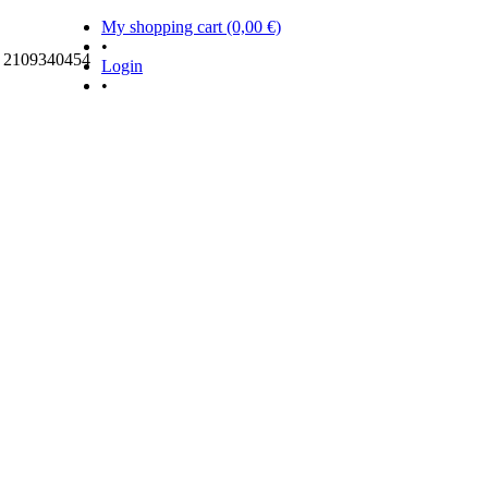
My shopping cart (0,00 €)
•
ς 2109340454
Login
•