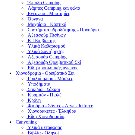
Έπιπλα Camping
Λάμπες Camping και φώτα
Ενέργεια - Μπαταρίες
Όργανα
Μαχαίρια - Κοπτικά
Συστήματα υδροδότησης - Παγούρια
Αξεσσούρ Πισίνων
Kit Επιβίωσης
Υλικά Καθαρισμού
Υλικά Συντήρησης
Αξεσουάρ Camping
Αξεσουάρ Ορειβατικού Σκί
Είδη προσωπικής υγιεινής
Χιονοδρομία - Ορειβατικό Σκι
Γυαλιά ηλίου - Μάσκες
Υποδήματα
Σακίδια - Σάκκοι
Κραμπόν - Πιολέ
Κράνη
Φτυάρια - Σόντες - Arva - Jetforce
Χιονορακέτες - Έλκηθρα
Είδη Χιονοδρομίας
Canyoning
Υλικά μεταφοράς
Βιβλία - Οδηγοί