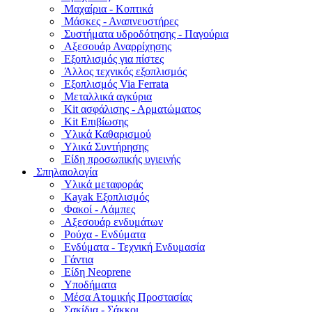
Μαχαίρια - Κοπτικά
Μάσκες - Αναπνευστήρες
Συστήματα υδροδότησης - Παγούρια
Αξεσουάρ Αναρρίχησης
Εξοπλισμός για πίστες
Άλλος τεχνικός εξοπλισμός
Εξοπλισμός Via Ferrata
Μεταλλικά αγκύρια
Kit ασφάλισης - Αρματώματος
Kit Επιβίωσης
Υλικά Καθαρισμού
Υλικά Συντήρησης
Είδη προσωπικής υγιεινής
Σπηλαιολογία
Υλικά μεταφοράς
Kayak Εξοπλισμός
Φακοί - Λάμπες
Αξεσουάρ ενδυμάτων
Ρούχα - Ενδύματα
Ενδύματα - Τεχνική Ενδυμασία
Γάντια
Είδη Neoprene
Υποδήματα
Μέσα Ατομικής Προστασίας
Σακίδια - Σάκκοι