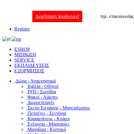
Αναζήτηση προϊόντων!
τηλ. επικοινωνία
Register
ESHOP
ΜΙΣΘΩΣΗ
SERVICE
ΕΚΠΑΙΔΕΥΣΕΙΣ
ΕΞΟΡΜΗΣΕΙΣ
Δώρα - Αναμνηστικά
Βιβλία - Οδηγοί
PFD / Σωσίβια
Φακοί - Λάμπες
Δωροεπιταγές
Σκεύη Εστιάσης - Μαγειρέματος
Πετσέτες - Σεντόνια
Καραμπίνερς - Κρίκοι
Ενέργεια - Μπαταρίες
Μαχαίρια - Κοπτικά