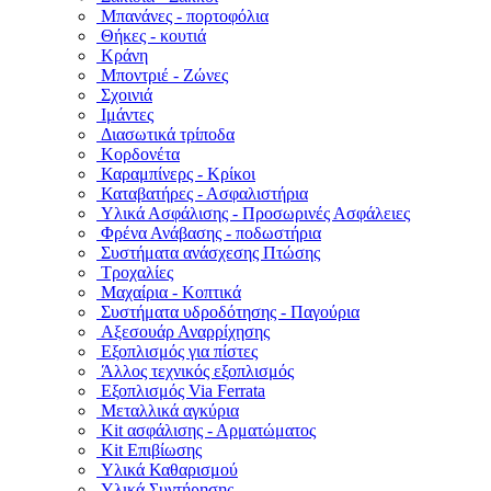
Μπανάνες - πορτοφόλια
Θήκες - κουτιά
Κράνη
Μποντριέ - Ζώνες
Σχοινιά
Ιμάντες
Διασωτικά τρίποδα
Κορδονέτα
Καραμπίνερς - Κρίκοι
Καταβατήρες - Ασφαλιστήρια
Υλικά Ασφάλισης - Προσωρινές Ασφάλειες
Φρένα Ανάβασης - ποδωστήρια
Συστήματα ανάσχεσης Πτώσης
Τροχαλίες
Μαχαίρια - Κοπτικά
Συστήματα υδροδότησης - Παγούρια
Αξεσουάρ Αναρρίχησης
Εξοπλισμός για πίστες
Άλλος τεχνικός εξοπλισμός
Εξοπλισμός Via Ferrata
Μεταλλικά αγκύρια
Kit ασφάλισης - Αρματώματος
Kit Επιβίωσης
Υλικά Καθαρισμού
Υλικά Συντήρησης