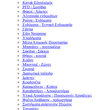
Kayak Εξοπλισμός
PFD / Σωσίβια
Φακοί - Λάμπες
Αξεσουάρ ενδυμάτων
Ρούχα - Ενδύματα
Ενδύματα - Τεχνική Ενδυμασία
Γάντια
Είδη Neoprene
Υποδήματα
Μέσα Ατομικής Προστασίας
Μπανάνες - πορτοφόλια
Σακίδια - Σάκκοι
Θήκες - κουτιά
Κράνη
Μποντριέ - Ζώνες
Σχοινιά
Διασωτικά τρίποδα
Ιμάντες
Κορδονέτα
Καραμπίνερς - Κρίκοι
Καταβατήρες - Ασφαλιστήρια
Υλικά Ασφάλισης - Προσωρινές Ασφάλειες
Φρένα Ανάβασης - ποδωστήρια
Συστήματα ανάσχεσης Πτώσης
Τροχαλίες