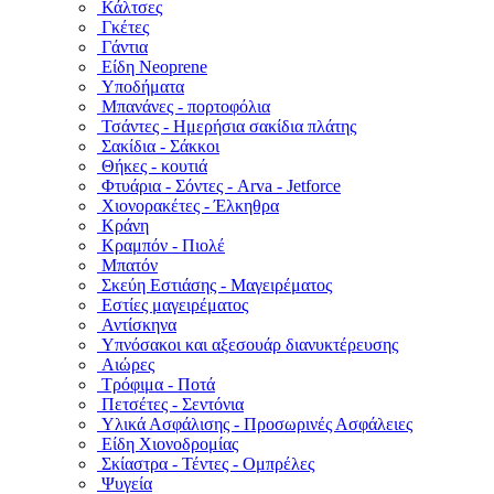
Κάλτσες
Γκέτες
Γάντια
Είδη Neoprene
Υποδήματα
Μπανάνες - πορτοφόλια
Τσάντες - Ημερήσια σακίδια πλάτης
Σακίδια - Σάκκοι
Θήκες - κουτιά
Φτυάρια - Σόντες - Arva - Jetforce
Χιονορακέτες - Έλκηθρα
Κράνη
Κραμπόν - Πιολέ
Μπατόν
Σκεύη Εστιάσης - Μαγειρέματος
Εστίες μαγειρέματος
Αντίσκηνα
Υπνόσακοι και αξεσουάρ διανυκτέρευσης
Αιώρες
Τρόφιμα - Ποτά
Πετσέτες - Σεντόνια
Υλικά Ασφάλισης - Προσωρινές Ασφάλειες
Είδη Χιονοδρομίας
Σκίαστρα - Τέντες - Ομπρέλες
Ψυγεία