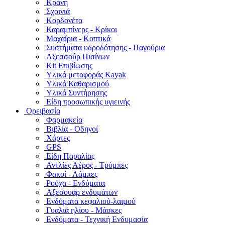
Κράνη
Σχοινιά
Κορδονέτα
Καραμπίνερς - Κρίκοι
Μαχαίρια - Κοπτικά
Συστήματα υδροδότησης - Παγούρια
Αξεσσούρ Πισίνων
Kit Επιβίωσης
Υλικά μεταφοράς Kayak
Υλικά Καθαρισμού
Υλικά Συντήρησης
Είδη προσωπικής υγιεινής
Ορειβασία
Φαρμακεία
Βιβλία - Οδηγοί
Χάρτες
GPS
Είδη Παραλίας
Αντλίες Αέρος - Τρόμπες
Φακοί - Λάμπες
Ρούχα - Ενδύματα
Αξεσουάρ ενδυμάτων
Ενδύματα κεφαλιού-λαιμού
Γυαλιά ηλίου - Μάσκες
Ενδύματα - Τεχνική Ενδυμασία