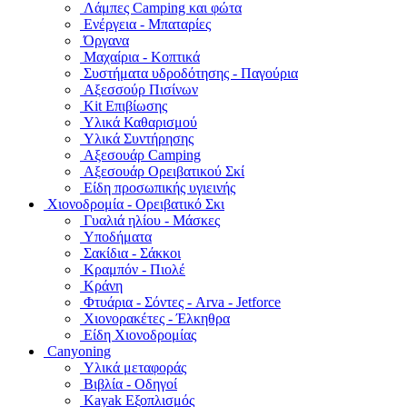
Λάμπες Camping και φώτα
Ενέργεια - Μπαταρίες
Όργανα
Μαχαίρια - Κοπτικά
Συστήματα υδροδότησης - Παγούρια
Αξεσσούρ Πισίνων
Kit Επιβίωσης
Υλικά Καθαρισμού
Υλικά Συντήρησης
Αξεσουάρ Camping
Αξεσουάρ Ορειβατικού Σκί
Είδη προσωπικής υγιεινής
Χιονοδρομία - Ορειβατικό Σκι
Γυαλιά ηλίου - Μάσκες
Υποδήματα
Σακίδια - Σάκκοι
Κραμπόν - Πιολέ
Κράνη
Φτυάρια - Σόντες - Arva - Jetforce
Χιονορακέτες - Έλκηθρα
Είδη Χιονοδρομίας
Canyoning
Υλικά μεταφοράς
Βιβλία - Οδηγοί
Kayak Εξοπλισμός