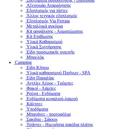
Συστήματα υδροδότησης - Παγούρια
Αξεσουάρ Αναρρίχησης
Εξοπλισμός για πίστες
Άλλος τεχνικός εξοπλισμός
Εξοπλισμός Via Ferrata
Μεταλλικά αγκύρια
Kit ασφάλισης - Αρματώματος
Kit Επιβίωσης
Υλικά Καθαρισμού
Υλικά Συντήρησης
Είδη προσωπικής υγιεινής
Μπρελόκ
Camping
Είδη Κήπου
Υλικά καθαρισμού Πισίνων - SPA
Είδη Παραλίας
Αντλίες Αέρος - Τρόμπες
Φακοί - Λάμπες
Ρούχα - Ενδύματα
Ενδύματα κεφαλιού-λαιμού
Κάλτσες
Υποδήματα
Μπανάνες - πορτοφόλια
Σακίδια - Σάκκοι
Τσάντες - Ημερήσια σακίδια πλάτης