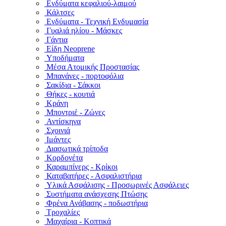
Ενδύματα κεφαλιού-λαιμού
Κάλτσες
Ενδύματα - Τεχνική Ενδυμασία
Γυαλιά ηλίου - Μάσκες
Γάντια
Είδη Neoprene
Υποδήματα
Μέσα Ατομικής Προστασίας
Μπανάνες - πορτοφόλια
Σακίδια - Σάκκοι
Θήκες - κουτιά
Κράνη
Μποντριέ - Ζώνες
Αντίσκηνα
Σχοινιά
Ιμάντες
Διασωτικά τρίποδα
Κορδονέτα
Καραμπίνερς - Κρίκοι
Καταβατήρες - Ασφαλιστήρια
Υλικά Ασφάλισης - Προσωρινές Ασφάλειες
Συστήματα ανάσχεσης Πτώσης
Φρένα Ανάβασης - ποδωστήρια
Τροχαλίες
Μαχαίρια - Κοπτικά