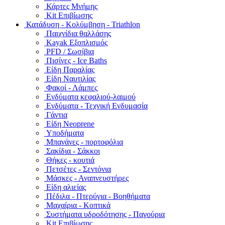
Κάρτες Μνήμης
Kit Επιβίωσης
Κατάδυση - Κολύμβηση - Triathlon
Παιχνίδια θαλλάσης
Kayak Εξοπλισμός
PFD / Σωσίβια
Πισίνες - Ice Baths
Είδη Παραλίας
Είδη Ναυτιλίας
Φακοί - Λάμπες
Ενδύματα κεφαλιού-λαιμού
Ενδύματα - Τεχνική Ενδυμασία
Γάντια
Είδη Neoprene
Υποδήματα
Μπανάνες - πορτοφόλια
Σακίδια - Σάκκοι
Θήκες - κουτιά
Πετσέτες - Σεντόνια
Μάσκες - Αναπνευστήρες
Είδη αλιείας
Πέδιλα - Πτερύγια - Βοηθήματα
Μαχαίρια - Κοπτικά
Συστήματα υδροδότησης - Παγούρια
Kit Επιβίωσης