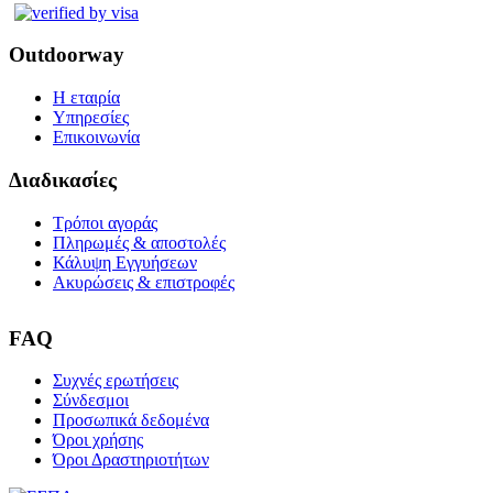
Outdoorway
Η εταιρία
Υπηρεσίες
Επικοινωνία
Διαδικασίες
Τρόποι αγοράς
Πληρωμές & αποστολές
Κάλυψη Εγγυήσεων
Ακυρώσεις & επιστροφές
FAQ
Συχνές ερωτήσεις
Σύνδεσμοι
Προσωπικά δεδομένα
Όροι χρήσης
Όροι Δραστηριοτήτων