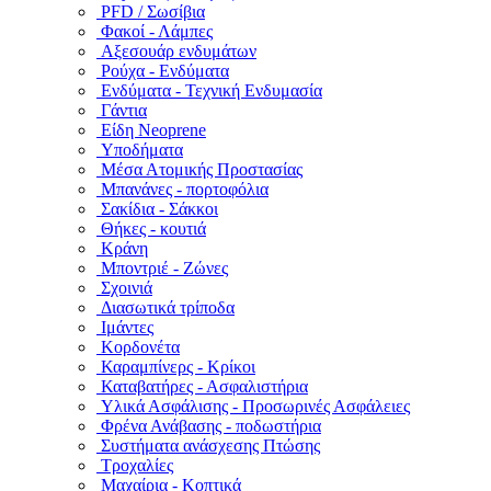
PFD / Σωσίβια
Φακοί - Λάμπες
Αξεσουάρ ενδυμάτων
Ρούχα - Ενδύματα
Ενδύματα - Τεχνική Ενδυμασία
Γάντια
Είδη Neoprene
Υποδήματα
Μέσα Ατομικής Προστασίας
Μπανάνες - πορτοφόλια
Σακίδια - Σάκκοι
Θήκες - κουτιά
Κράνη
Μποντριέ - Ζώνες
Σχοινιά
Διασωτικά τρίποδα
Ιμάντες
Κορδονέτα
Καραμπίνερς - Κρίκοι
Καταβατήρες - Ασφαλιστήρια
Υλικά Ασφάλισης - Προσωρινές Ασφάλειες
Φρένα Ανάβασης - ποδωστήρια
Συστήματα ανάσχεσης Πτώσης
Τροχαλίες
Μαχαίρια - Κοπτικά