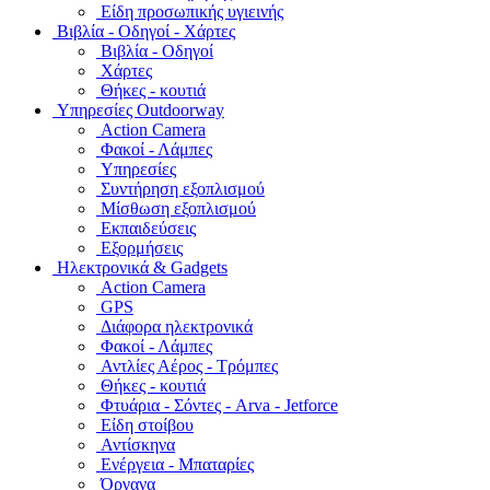
Είδη προσωπικής υγιεινής
Bιβλία - Οδηγοί - Χάρτες
Βιβλία - Οδηγοί
Χάρτες
Θήκες - κουτιά
Υπηρεσίες Outdoorway
Action Camera
Φακοί - Λάμπες
Υπηρεσίες
Συντήρηση εξοπλισμού
Μίσθωση εξοπλισμού
Εκπαιδεύσεις
Εξορμήσεις
Ηλεκτρονικά & Gadgets
Action Camera
GPS
Διάφορα ηλεκτρονικά
Φακοί - Λάμπες
Αντλίες Αέρος - Τρόμπες
Θήκες - κουτιά
Φτυάρια - Σόντες - Arva - Jetforce
Είδη στοίβου
Αντίσκηνα
Ενέργεια - Μπαταρίες
Όργανα