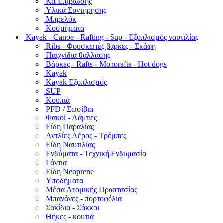
Kit Επιβίωσης
Υλικά Συντήρησης
Μπρελόκ
Κοσμήματα
Kayak - Canoe - Rafting - Sup - Εξοπλισμός ναυτιλίας
Ribs - Φουσκωτές βάρκες - Σκάφη
Παιχνίδια θαλλάσης
Βάρκες - Rafts - Monorafts - Hot dogs
Kayak
Kayak Εξοπλισμός
SUP
Κουπιά
PFD / Σωσίβια
Φακοί - Λάμπες
Είδη Παραλίας
Αντλίες Αέρος - Τρόμπες
Είδη Ναυτιλίας
Ενδύματα - Τεχνική Ενδυμασία
Γάντια
Είδη Neoprene
Υποδήματα
Μέσα Ατομικής Προστασίας
Μπανάνες - πορτοφόλια
Σακίδια - Σάκκοι
Θήκες - κουτιά