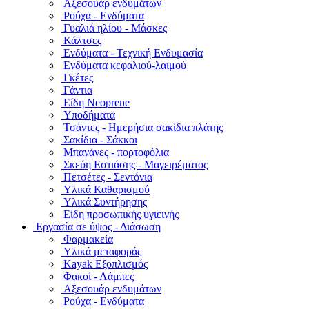
Αξεσουάρ ενδυμάτων
Ρούχα - Ενδύματα
Γυαλιά ηλίου - Μάσκες
Κάλτσες
Ενδύματα - Τεχνική Ενδυμασία
Ενδύματα κεφαλιού-λαιμού
Γκέτες
Γάντια
Είδη Neoprene
Υποδήματα
Τσάντες - Ημερήσια σακίδια πλάτης
Σακίδια - Σάκκοι
Μπανάνες - πορτοφόλια
Σκεύη Εστιάσης - Μαγειρέματος
Πετσέτες - Σεντόνια
Υλικά Καθαρισμού
Υλικά Συντήρησης
Είδη προσωπικής υγιεινής
Εργασία σε ύψος - Διάσωση
Φαρμακεία
Υλικά μεταφοράς
Kayak Εξοπλισμός
Φακοί - Λάμπες
Αξεσουάρ ενδυμάτων
Ρούχα - Ενδύματα