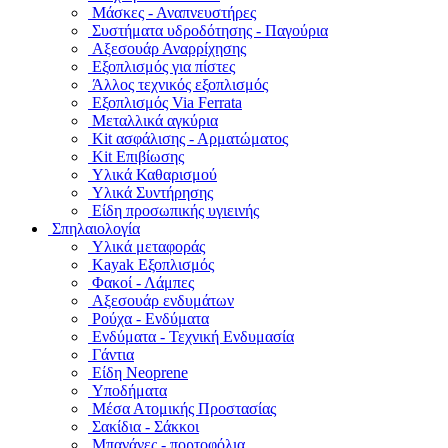
Μάσκες - Αναπνευστήρες
Συστήματα υδροδότησης - Παγούρια
Αξεσουάρ Αναρρίχησης
Εξοπλισμός για πίστες
Άλλος τεχνικός εξοπλισμός
Εξοπλισμός Via Ferrata
Μεταλλικά αγκύρια
Kit ασφάλισης - Αρματώματος
Kit Επιβίωσης
Υλικά Καθαρισμού
Υλικά Συντήρησης
Είδη προσωπικής υγιεινής
Σπηλαιολογία
Υλικά μεταφοράς
Kayak Εξοπλισμός
Φακοί - Λάμπες
Αξεσουάρ ενδυμάτων
Ρούχα - Ενδύματα
Ενδύματα - Τεχνική Ενδυμασία
Γάντια
Είδη Neoprene
Υποδήματα
Μέσα Ατομικής Προστασίας
Σακίδια - Σάκκοι
Μπανάνες - πορτοφόλια