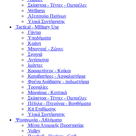
Σκίαστρα - Τέντες - Ομπρέλες
Wellness
Αξεσσούρ Πισίνων
Υλικά Συντήρησης
Tactical - MIlitary Use
Γάντια
Υποδήματα
Κράνη
Μποντριέ - Ζώνες
Σχοινιά
Αντίσκηνα
Ιμάντες
Καραμπίνερς - Κρίκοι
Καταβατήρες - Ασφαλιστήρια
Φρένα Ανάβασης - ποδωστήρια
Τροχαλίες
Μαχαίρια - Κοπτικά
Σκίαστρα - Τέντες - Ομπρέλες
Πέδιλα - Πτερύγια - Βοηθήματα
Kit Επιβίωσης
Υλικά Συντήρησης
Ψυχαγωγία - Αθλήματα
Μέσα Ατομικής Προστασίας
Volley