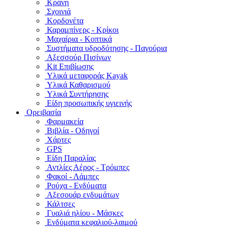
Κράνη
Σχοινιά
Κορδονέτα
Καραμπίνερς - Κρίκοι
Μαχαίρια - Κοπτικά
Συστήματα υδροδότησης - Παγούρια
Αξεσσούρ Πισίνων
Kit Επιβίωσης
Υλικά μεταφοράς Kayak
Υλικά Καθαρισμού
Υλικά Συντήρησης
Είδη προσωπικής υγιεινής
Ορειβασία
Φαρμακεία
Βιβλία - Οδηγοί
Χάρτες
GPS
Είδη Παραλίας
Αντλίες Αέρος - Τρόμπες
Φακοί - Λάμπες
Ρούχα - Ενδύματα
Αξεσουάρ ενδυμάτων
Κάλτσες
Γυαλιά ηλίου - Μάσκες
Ενδύματα κεφαλιού-λαιμού