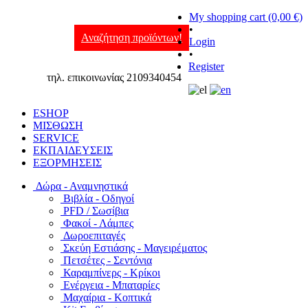
My shopping cart (0,00 €)
•
Αναζήτηση προϊόντων!
Login
•
Register
τηλ. επικοινωνίας 2109340454
ESHOP
ΜΙΣΘΩΣΗ
SERVICE
ΕΚΠΑΙΔΕΥΣΕΙΣ
ΕΞΟΡΜΗΣΕΙΣ
Δώρα - Αναμνηστικά
Βιβλία - Οδηγοί
PFD / Σωσίβια
Φακοί - Λάμπες
Δωροεπιταγές
Σκεύη Εστιάσης - Μαγειρέματος
Πετσέτες - Σεντόνια
Καραμπίνερς - Κρίκοι
Ενέργεια - Μπαταρίες
Μαχαίρια - Κοπτικά