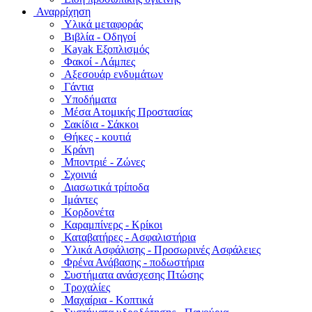
Αναρρίχηση
Υλικά μεταφοράς
Βιβλία - Οδηγοί
Kayak Εξοπλισμός
Φακοί - Λάμπες
Αξεσουάρ ενδυμάτων
Γάντια
Υποδήματα
Μέσα Ατομικής Προστασίας
Σακίδια - Σάκκοι
Θήκες - κουτιά
Κράνη
Μποντριέ - Ζώνες
Σχοινιά
Διασωτικά τρίποδα
Ιμάντες
Κορδονέτα
Καραμπίνερς - Κρίκοι
Καταβατήρες - Ασφαλιστήρια
Υλικά Ασφάλισης - Προσωρινές Ασφάλειες
Φρένα Ανάβασης - ποδωστήρια
Συστήματα ανάσχεσης Πτώσης
Τροχαλίες
Μαχαίρια - Κοπτικά