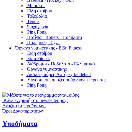
Baseball - Hockey - Golf
Μπάσκετ
Είδη στοίβου
Τοξοβολία
Tennis
Ψυχαγωγία
Ping Pong
Πατίνια - Rollers - Ποδήλατα
Πολεμικές Τέχνες
Όργανα γυμναστικής - Είδη Fitness
Είδη στοίβου
Είδη Fitness
Διάδρομοι - Ποδήλατα - Ελλειπτικά
Όργανα γυμναστικής
Δίσκοι-μπάρες-Αλτήρες-kettlebell
Υπνόσακοι και αξεσουάρ διανυκτέρευσης
Ping Pong
Κάνε εγγραφή στο newsletter μας!
Αναζήτηση προϊόντων!
Όροι Δραστηριοτήτων
Υποδήματα