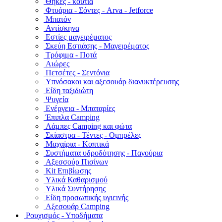
Θήκες - κουτιά
Φτυάρια - Σόντες - Arva - Jetforce
Μπατόν
Αντίσκηνα
Εστίες μαγειρέματος
Σκεύη Εστιάσης - Μαγειρέματος
Τρόφιμα - Ποτά
Αιώρες
Πετσέτες - Σεντόνια
Υπνόσακοι και αξεσουάρ διανυκτέρευσης
Είδη ταξιδιώτη
Ψυγεία
Ενέργεια - Μπαταρίες
Έπιπλα Camping
Λάμπες Camping και φώτα
Σκίαστρα - Τέντες - Ομπρέλες
Μαχαίρια - Κοπτικά
Συστήματα υδροδότησης - Παγούρια
Αξεσσούρ Πισίνων
Kit Επιβίωσης
Υλικά Καθαρισμού
Υλικά Συντήρησης
Είδη προσωπικής υγιεινής
Αξεσουάρ Camping
Ρουχισμός - Υποδήματα