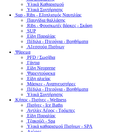
Υλικά Καθαρισμού
Υλικά Συντήρησης
Sup - Ribs - Εξοπλισμός Ναυτιλίας
Παιχνίδια θαλλάσης
Ribs - Φουσκωτές βάρκες - Σκάφη
SUP
Είδη Παραλίας
Πέδιλα - Πτερύγια - Βοηθήματα
Αξεσσούρ Πισίνων
Ψάρεμα
PFD / Σωσίβια
Γάντια
Είδη Neoprene
Ψαρεντούφεκα
Είδη αλιείας
Μάσκες - Αναπνευστήρες
Πέδιλα - Πτερύγια - Βοηθήματα
Υλικά Συντήρησης
Κήπος - Πισίνες - Wellness
Πισίνες - Ice Baths
Αντλίες Αέρος - Τρόμπες
Είδη Παραλίας
Τζακούζι - Spa
Υλικά καθαρισμού Πισίνων - SPA
Αιώρες