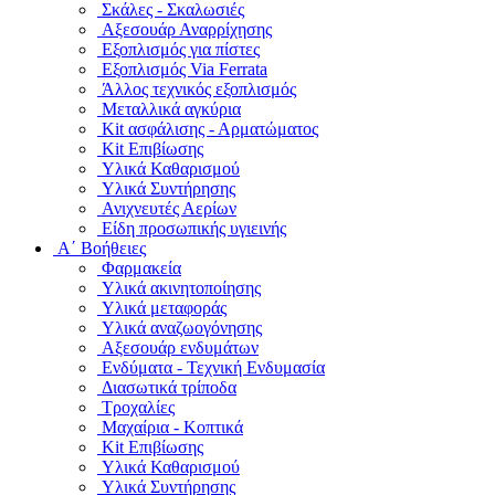
Σκάλες - Σκαλωσιές
Αξεσουάρ Αναρρίχησης
Εξοπλισμός για πίστες
Εξοπλισμός Via Ferrata
Άλλος τεχνικός εξοπλισμός
Μεταλλικά αγκύρια
Kit ασφάλισης - Αρματώματος
Kit Επιβίωσης
Υλικά Καθαρισμού
Υλικά Συντήρησης
Ανιχνευτές Αερίων
Είδη προσωπικής υγιεινής
Α΄ Βοήθειες
Φαρμακεία
Υλικά ακινητοποίησης
Υλικά μεταφοράς
Υλικά αναζωογόνησης
Αξεσουάρ ενδυμάτων
Ενδύματα - Τεχνική Ενδυμασία
Διασωτικά τρίποδα
Τροχαλίες
Μαχαίρια - Κοπτικά
Kit Επιβίωσης
Υλικά Καθαρισμού
Υλικά Συντήρησης