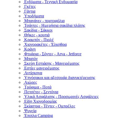
Ενδύματα - Τεχνική Ενδυμασία
Γκέτες
Γάντια
Υποδήματα
Μπανάνες - πορτοφόλια
Τσάντες - Ημερήσια σακίδια πλάτης
Σακίδια - Σάκκοι
Θήκες - κουτιά
Κραμπόν - Πιολέ
Χιονορακέτες - Έλκηθρα
Κράνη
Φτυάρια - Σόντες - Arva - Jetforce
Μπατόν
Σκεύη Εστιάσης - Μαγειρέματος
Εστίες μαγειρέματος
Αντίσκηνα
Υπνόσακοι και αξεσουάρ διανυκτέρευσης
Αιώρες
Τρόφιμα - Ποτά
Πετσέτες - Σεντόνια
Υλικά Ασφάλισης - Προσωρινές Ασφάλειες
Είδη Χιονοδρομίας
Σκίαστρα - Τέντες - Ομπρέλες
Ψυγεία
Έπιπλα Camping