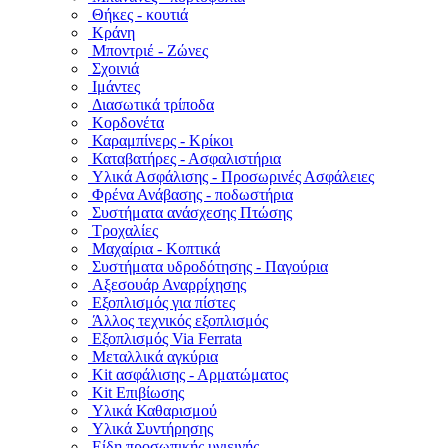
Θήκες - κουτιά
Κράνη
Μποντριέ - Ζώνες
Σχοινιά
Ιμάντες
Διασωτικά τρίποδα
Κορδονέτα
Καραμπίνερς - Κρίκοι
Καταβατήρες - Ασφαλιστήρια
Υλικά Ασφάλισης - Προσωρινές Ασφάλειες
Φρένα Ανάβασης - ποδωστήρια
Συστήματα ανάσχεσης Πτώσης
Τροχαλίες
Μαχαίρια - Κοπτικά
Συστήματα υδροδότησης - Παγούρια
Αξεσουάρ Αναρρίχησης
Εξοπλισμός για πίστες
Άλλος τεχνικός εξοπλισμός
Εξοπλισμός Via Ferrata
Μεταλλικά αγκύρια
Kit ασφάλισης - Αρματώματος
Kit Επιβίωσης
Υλικά Καθαρισμού
Υλικά Συντήρησης
Είδη προσωπικής υγιεινής