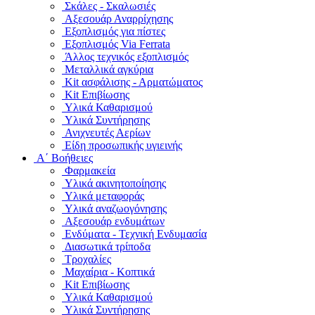
Σκάλες - Σκαλωσιές
Αξεσουάρ Αναρρίχησης
Εξοπλισμός για πίστες
Εξοπλισμός Via Ferrata
Άλλος τεχνικός εξοπλισμός
Μεταλλικά αγκύρια
Kit ασφάλισης - Αρματώματος
Kit Επιβίωσης
Υλικά Καθαρισμού
Υλικά Συντήρησης
Ανιχνευτές Αερίων
Είδη προσωπικής υγιεινής
Α΄ Βοήθειες
Φαρμακεία
Υλικά ακινητοποίησης
Υλικά μεταφοράς
Υλικά αναζωογόνησης
Αξεσουάρ ενδυμάτων
Ενδύματα - Τεχνική Ενδυμασία
Διασωτικά τρίποδα
Τροχαλίες
Μαχαίρια - Κοπτικά
Kit Επιβίωσης
Υλικά Καθαρισμού
Υλικά Συντήρησης