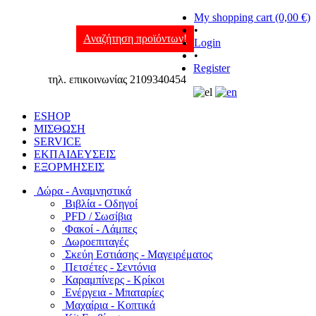
My shopping cart (0,00 €)
•
Αναζήτηση προϊόντων!
Login
•
Register
τηλ. επικοινωνίας 2109340454
ESHOP
ΜΙΣΘΩΣΗ
SERVICE
ΕΚΠΑΙΔΕΥΣΕΙΣ
ΕΞΟΡΜΗΣΕΙΣ
Δώρα - Αναμνηστικά
Βιβλία - Οδηγοί
PFD / Σωσίβια
Φακοί - Λάμπες
Δωροεπιταγές
Σκεύη Εστιάσης - Μαγειρέματος
Πετσέτες - Σεντόνια
Καραμπίνερς - Κρίκοι
Ενέργεια - Μπαταρίες
Μαχαίρια - Κοπτικά