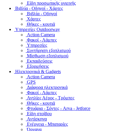
Είδη προσωπικής υγιεινής
Bιβλία - Οδηγοί - Χάρτες
Βιβλία - Οδηγοί
Χάρτες
Θήκες - κουτιά
Υπηρεσίες Outdoorway
Action Camera
Φακοί - Λάμπες
Υπηρεσίες
Συντήρηση εξοπλισμού
Μίσθωση εξοπλισμού
Εκπαιδεύσεις
Εξορμήσεις
Ηλεκτρονικά & Gadgets
Action Camera
GPS
Διάφορα ηλεκτρονικά
Φακοί - Λάμπες
Αντλίες Αέρος - Τρόμπες
Θήκες - κουτιά
Φτυάρια - Σόντες - Arva - Jetforce
Είδη στοίβου
Αντίσκηνα
Ενέργεια - Μπαταρίες
Όργανα