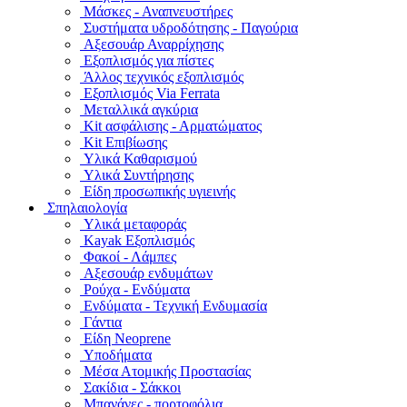
Μάσκες - Αναπνευστήρες
Συστήματα υδροδότησης - Παγούρια
Αξεσουάρ Αναρρίχησης
Εξοπλισμός για πίστες
Άλλος τεχνικός εξοπλισμός
Εξοπλισμός Via Ferrata
Μεταλλικά αγκύρια
Kit ασφάλισης - Αρματώματος
Kit Επιβίωσης
Υλικά Καθαρισμού
Υλικά Συντήρησης
Είδη προσωπικής υγιεινής
Σπηλαιολογία
Υλικά μεταφοράς
Kayak Εξοπλισμός
Φακοί - Λάμπες
Αξεσουάρ ενδυμάτων
Ρούχα - Ενδύματα
Ενδύματα - Τεχνική Ενδυμασία
Γάντια
Είδη Neoprene
Υποδήματα
Μέσα Ατομικής Προστασίας
Σακίδια - Σάκκοι
Μπανάνες - πορτοφόλια