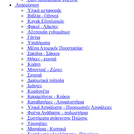
Αναρρίχηση
Υλικά μεταφοράς
Βιβλία - Οδηγοί
Kayak Εξοπλισμός
Φακοί - Λάμπες
Αξεσουάρ ενδυμάτων
Γάντια
Υποδήματα
Μέσα Ατομικής Προστασίας
Σακίδια - Σάκκοι
Θήκες - κουτιά
Κράνη
Μποντριέ - Ζώνες
Σχοινιά
Διασωτικά τρίποδα
Ιμάντες
Κορδονέτα
Καραμπίνερς - Κρίκοι
Καταβατήρες - Ασφαλιστήρια
Υλικά Ασφάλισης - Προσωρινές Ασφάλειες
Φρένα Ανάβασης - ποδωστήρια
Συστήματα ανάσχεσης Πτώσης
Τροχαλίες
Μαχαίρια - Κοπτικά