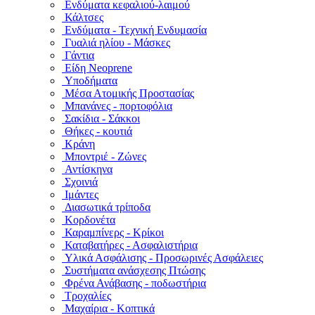
Ενδύματα κεφαλιού-λαιμού
Κάλτσες
Ενδύματα - Τεχνική Ενδυμασία
Γυαλιά ηλίου - Μάσκες
Γάντια
Είδη Neoprene
Υποδήματα
Μέσα Ατομικής Προστασίας
Μπανάνες - πορτοφόλια
Σακίδια - Σάκκοι
Θήκες - κουτιά
Κράνη
Μποντριέ - Ζώνες
Αντίσκηνα
Σχοινιά
Ιμάντες
Διασωτικά τρίποδα
Κορδονέτα
Καραμπίνερς - Κρίκοι
Καταβατήρες - Ασφαλιστήρια
Υλικά Ασφάλισης - Προσωρινές Ασφάλειες
Συστήματα ανάσχεσης Πτώσης
Φρένα Ανάβασης - ποδωστήρια
Τροχαλίες
Μαχαίρια - Κοπτικά