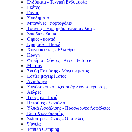
Ενδύματα - Τεχνική Ενδυμασία
Γκέτες
Γάντια
Υποδήματα
Μπανάνες - πορτοφόλια
Τσάντες - Ημερήσια σακίδια πλάτης
Σακίδια - Σάκκοι
Θήκες - κουτιά
Κραμπόν - Πιολέ
Χιονορακέτες - Έλκηθρα
Κράνη
Φτυάρια - Σόντες - Arva - Jetforce
Μπατόν
Σκεύη Εστιάσης - Μαγειρέματος
Εστίες μαγειρέματος
Αντίσκηνα
Υπνόσακοι και αξεσουάρ διανυκτέρευσης
Αιώρες
Τρόφιμα - Ποτά
Πετσέτες - Σεντόνια
Υλικά Ασφάλισης - Προσωρινές Ασφάλειες
Είδη Χιονοδρομίας
Σκίαστρα - Τέντες - Ομπρέλες
Ψυγεία
Έπιπλα Camping