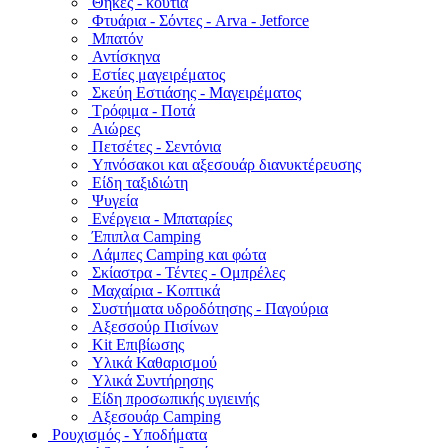
Θήκες - κουτιά
Φτυάρια - Σόντες - Arva - Jetforce
Μπατόν
Αντίσκηνα
Εστίες μαγειρέματος
Σκεύη Εστιάσης - Μαγειρέματος
Τρόφιμα - Ποτά
Αιώρες
Πετσέτες - Σεντόνια
Υπνόσακοι και αξεσουάρ διανυκτέρευσης
Είδη ταξιδιώτη
Ψυγεία
Ενέργεια - Μπαταρίες
Έπιπλα Camping
Λάμπες Camping και φώτα
Σκίαστρα - Τέντες - Ομπρέλες
Μαχαίρια - Κοπτικά
Συστήματα υδροδότησης - Παγούρια
Αξεσσούρ Πισίνων
Kit Επιβίωσης
Υλικά Καθαρισμού
Υλικά Συντήρησης
Είδη προσωπικής υγιεινής
Αξεσουάρ Camping
Ρουχισμός - Υποδήματα