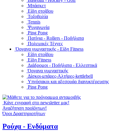
Baseball - Hockey - Golf
Μπάσκετ
Είδη στοίβου
Τοξοβολία
Tennis
Ψυχαγωγία
Ping Pong
Πατίνια - Rollers - Ποδήλατα
Πολεμικές Τέχνες
Όργανα γυμναστικής - Είδη Fitness
Είδη στοίβου
Είδη Fitness
Διάδρομοι - Ποδήλατα - Ελλειπτικά
Όργανα γυμναστικής
Δίσκοι-μπάρες-Αλτήρες-kettlebell
Υπνόσακοι και αξεσουάρ διανυκτέρευσης
Ping Pong
Κάνε εγγραφή στο newsletter μας!
Αναζήτηση προϊόντων!
Όροι Δραστηριοτήτων
Ρούχα - Ενδύματα