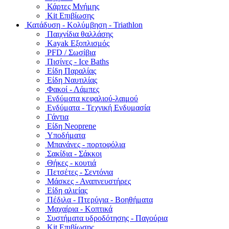
Κάρτες Μνήμης
Kit Επιβίωσης
Κατάδυση - Κολύμβηση - Triathlon
Παιχνίδια θαλλάσης
Kayak Εξοπλισμός
PFD / Σωσίβια
Πισίνες - Ice Baths
Είδη Παραλίας
Είδη Ναυτιλίας
Φακοί - Λάμπες
Ενδύματα κεφαλιού-λαιμού
Ενδύματα - Τεχνική Ενδυμασία
Γάντια
Είδη Neoprene
Υποδήματα
Μπανάνες - πορτοφόλια
Σακίδια - Σάκκοι
Θήκες - κουτιά
Πετσέτες - Σεντόνια
Μάσκες - Αναπνευστήρες
Είδη αλιείας
Πέδιλα - Πτερύγια - Βοηθήματα
Μαχαίρια - Κοπτικά
Συστήματα υδροδότησης - Παγούρια
Kit Επιβίωσης