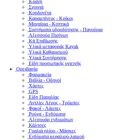
Κράνη
Σχοινιά
Κορδονέτα
Καραμπίνερς - Κρίκοι
Μαχαίρια - Κοπτικά
Συστήματα υδροδότησης - Παγούρια
Αξεσσούρ Πισίνων
Kit Επιβίωσης
Υλικά μεταφοράς Kayak
Υλικά Καθαρισμού
Υλικά Συντήρησης
Είδη προσωπικής υγιεινής
Ορειβασία
Φαρμακεία
Βιβλία - Οδηγοί
Χάρτες
GPS
Είδη Παραλίας
Αντλίες Αέρος - Τρόμπες
Φακοί - Λάμπες
Ρούχα - Ενδύματα
Αξεσουάρ ενδυμάτων
Κάλτσες
Γυαλιά ηλίου - Μάσκες
Ενδύματα κεφαλιού-λαιμού