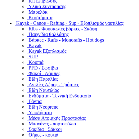
Kit Επιβίωσης
Υλικά Συντήρησης
Μπρελόκ
Κοσμήματα
Kayak - Canoe - Rafting - Sup - Εξοπλισμός ναυτιλίας
Ribs - Φουσκωτές βάρκες - Σκάφη
Παιχνίδια θαλλάσης
Βάρκες - Rafts - Monorafts - Hot dogs
Kayak
Kayak Εξοπλισμός
SUP
Κουπιά
PFD / Σωσίβια
Φακοί - Λάμπες
Είδη Παραλίας
Αντλίες Αέρος - Τρόμπες
Είδη Ναυτιλίας
Ενδύματα - Τεχνική Ενδυμασία
Γάντια
Είδη Neoprene
Υποδήματα
Μέσα Ατομικής Προστασίας
Μπανάνες - πορτοφόλια
Σακίδια - Σάκκοι
Θήκες - κουτιά