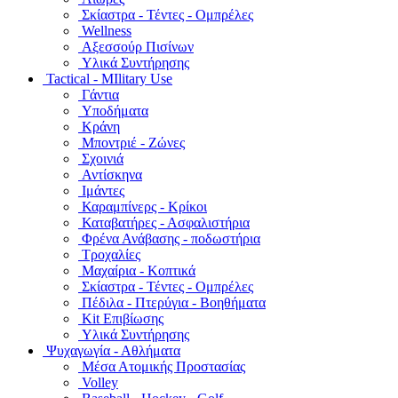
Σκίαστρα - Τέντες - Ομπρέλες
Wellness
Αξεσσούρ Πισίνων
Υλικά Συντήρησης
Tactical - MIlitary Use
Γάντια
Υποδήματα
Κράνη
Μποντριέ - Ζώνες
Σχοινιά
Αντίσκηνα
Ιμάντες
Καραμπίνερς - Κρίκοι
Καταβατήρες - Ασφαλιστήρια
Φρένα Ανάβασης - ποδωστήρια
Τροχαλίες
Μαχαίρια - Κοπτικά
Σκίαστρα - Τέντες - Ομπρέλες
Πέδιλα - Πτερύγια - Βοηθήματα
Kit Επιβίωσης
Υλικά Συντήρησης
Ψυχαγωγία - Αθλήματα
Μέσα Ατομικής Προστασίας
Volley