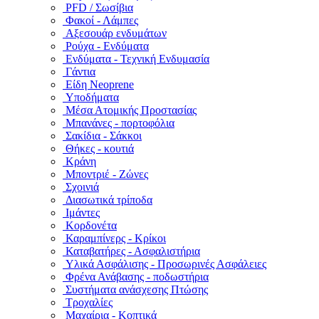
PFD / Σωσίβια
Φακοί - Λάμπες
Αξεσουάρ ενδυμάτων
Ρούχα - Ενδύματα
Ενδύματα - Τεχνική Ενδυμασία
Γάντια
Είδη Neoprene
Υποδήματα
Μέσα Ατομικής Προστασίας
Μπανάνες - πορτοφόλια
Σακίδια - Σάκκοι
Θήκες - κουτιά
Κράνη
Μποντριέ - Ζώνες
Σχοινιά
Διασωτικά τρίποδα
Ιμάντες
Κορδονέτα
Καραμπίνερς - Κρίκοι
Καταβατήρες - Ασφαλιστήρια
Υλικά Ασφάλισης - Προσωρινές Ασφάλειες
Φρένα Ανάβασης - ποδωστήρια
Συστήματα ανάσχεσης Πτώσης
Τροχαλίες
Μαχαίρια - Κοπτικά