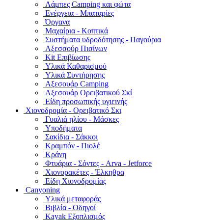
Λάμπες Camping και φώτα
Ενέργεια - Μπαταρίες
Όργανα
Μαχαίρια - Κοπτικά
Συστήματα υδροδότησης - Παγούρια
Αξεσσούρ Πισίνων
Kit Επιβίωσης
Υλικά Καθαρισμού
Υλικά Συντήρησης
Αξεσουάρ Camping
Αξεσουάρ Ορειβατικού Σκί
Είδη προσωπικής υγιεινής
Χιονοδρομία - Ορειβατικό Σκι
Γυαλιά ηλίου - Μάσκες
Υποδήματα
Σακίδια - Σάκκοι
Κραμπόν - Πιολέ
Κράνη
Φτυάρια - Σόντες - Arva - Jetforce
Χιονορακέτες - Έλκηθρα
Είδη Χιονοδρομίας
Canyoning
Υλικά μεταφοράς
Βιβλία - Οδηγοί
Kayak Εξοπλισμός