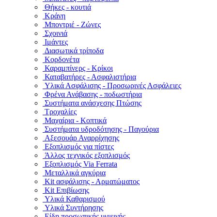
Θήκες - κουτιά
Κράνη
Μποντριέ - Ζώνες
Σχοινιά
Ιμάντες
Διασωτικά τρίποδα
Κορδονέτα
Καραμπίνερς - Κρίκοι
Καταβατήρες - Ασφαλιστήρια
Υλικά Ασφάλισης - Προσωρινές Ασφάλειες
Φρένα Ανάβασης - ποδωστήρια
Συστήματα ανάσχεσης Πτώσης
Τροχαλίες
Μαχαίρια - Κοπτικά
Συστήματα υδροδότησης - Παγούρια
Αξεσουάρ Αναρρίχησης
Εξοπλισμός για πίστες
Άλλος τεχνικός εξοπλισμός
Εξοπλισμός Via Ferrata
Μεταλλικά αγκύρια
Kit ασφάλισης - Αρματώματος
Kit Επιβίωσης
Υλικά Καθαρισμού
Υλικά Συντήρησης
Είδη προσωπικής υγιεινής