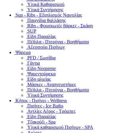
Υλικά Καθαρισμού
Υλικά Συντήρησης
Sup - Ribs - Εξοπλισμός Ναυτιλίας
Παιχνίδια θαλλάσης
Ribs - Φουσκωτές βάρκες - Σκάφη
SUP
Είδη Παραλίας
Πέδιλα - Πτερύγια - Βοηθήματα
Αξεσσούρ Πισίνων
Ψάρεμα
PFD / Σωσίβια
Γάντια
Είδη Neoprene
Ψαρεντούφεκα
Είδη αλιείας
Μάσκες - Αναπνευστήρες
Πέδιλα - Πτερύγια - Βοηθήματα
Υλικά Συντήρησης
Κήπος - Πισίνες - Wellness
Πισίνες - Ice Baths
Αντλίες Αέρος - Τρόμπες
Είδη Παραλίας
Τζακούζι - Spa
Υλικά καθαρισμού Πισίνων - SPA
Αιώρες