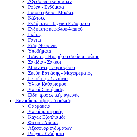
Αξεσουάρ ενδυμάτων
Ρούχα - Ενδύματα
Γυαλιά ηλίου - Μάσκες
Κάλτσες
Ενδύματα - Τεχνική Ενδυμασία
Ενδύματα κεφαλιού-λαιμού
Γκέτες
Γάντια
Είδη Neoprene
Υποδήματα
Τσάντες - Ημερήσια σακίδια πλάτης
Σακίδια - Σάκκοι
Μπανάνες - πορτοφόλια
Σκεύη Εστιάσης - Μαγειρέματος
Πετσέτες - Σεντόνια
Υλικά Καθαρισμού
Υλικά Συντήρησης
Είδη προσωπικής υγιεινής
Εργασία σε ύψος - Διάσωση
Φαρμακεία
Υλικά μεταφοράς
Kayak Εξοπλισμός
Φακοί - Λάμπες
Αξεσουάρ ενδυμάτων
Ρούχα - Ενδύματα