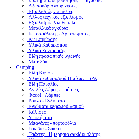
Συστήματα υδροδότησης - Παγούρια
Αξεσουάρ Αναρρίχησης
Εξοπλισμός για πίστες
Άλλος τεχνικός εξοπλισμός
Εξοπλισμός Via Ferrata
Μεταλλικά αγκύρια
Kit ασφάλισης - Αρματώματος
Kit Επιβίωσης
Υλικά Καθαρισμού
Υλικά Συντήρησης
Είδη προσωπικής υγιεινής
Μπρελόκ
Camping
Είδη Κήπου
Υλικά καθαρισμού Πισίνων - SPA
Είδη Παραλίας
Αντλίες Αέρος - Τρόμπες
Φακοί - Λάμπες
Ρούχα - Ενδύματα
Ενδύματα κεφαλιού-λαιμού
Κάλτσες
Υποδήματα
Μπανάνες - πορτοφόλια
Σακίδια - Σάκκοι
Τσάντες - Ημερήσια σακίδια πλάτης