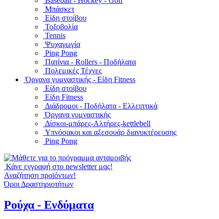
Baseball - Hockey - Golf
Μπάσκετ
Είδη στοίβου
Τοξοβολία
Tennis
Ψυχαγωγία
Ping Pong
Πατίνια - Rollers - Ποδήλατα
Πολεμικές Τέχνες
Όργανα γυμναστικής - Είδη Fitness
Είδη στοίβου
Είδη Fitness
Διάδρομοι - Ποδήλατα - Ελλειπτικά
Όργανα γυμναστικής
Δίσκοι-μπάρες-Αλτήρες-kettlebell
Υπνόσακοι και αξεσουάρ διανυκτέρευσης
Ping Pong
Κάνε εγγραφή στο newsletter μας!
Αναζήτηση προϊόντων!
Όροι Δραστηριοτήτων
Ρούχα - Ενδύματα