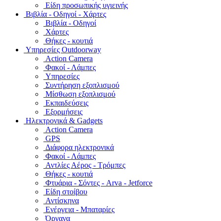
Είδη προσωπικής υγιεινής
Bιβλία - Οδηγοί - Χάρτες
Βιβλία - Οδηγοί
Χάρτες
Θήκες - κουτιά
Υπηρεσίες Outdoorway
Action Camera
Φακοί - Λάμπες
Υπηρεσίες
Συντήρηση εξοπλισμού
Μίσθωση εξοπλισμού
Εκπαιδεύσεις
Εξορμήσεις
Ηλεκτρονικά & Gadgets
Action Camera
GPS
Διάφορα ηλεκτρονικά
Φακοί - Λάμπες
Αντλίες Αέρος - Τρόμπες
Θήκες - κουτιά
Φτυάρια - Σόντες - Arva - Jetforce
Είδη στοίβου
Αντίσκηνα
Ενέργεια - Μπαταρίες
Όργανα