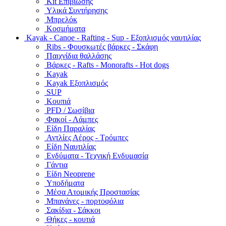
Kit Επιβίωσης
Υλικά Συντήρησης
Μπρελόκ
Κοσμήματα
Kayak - Canoe - Rafting - Sup - Εξοπλισμός ναυτιλίας
Ribs - Φουσκωτές βάρκες - Σκάφη
Παιχνίδια θαλλάσης
Βάρκες - Rafts - Monorafts - Hot dogs
Kayak
Kayak Εξοπλισμός
SUP
Κουπιά
PFD / Σωσίβια
Φακοί - Λάμπες
Είδη Παραλίας
Αντλίες Αέρος - Τρόμπες
Είδη Ναυτιλίας
Ενδύματα - Τεχνική Ενδυμασία
Γάντια
Είδη Neoprene
Υποδήματα
Μέσα Ατομικής Προστασίας
Μπανάνες - πορτοφόλια
Σακίδια - Σάκκοι
Θήκες - κουτιά