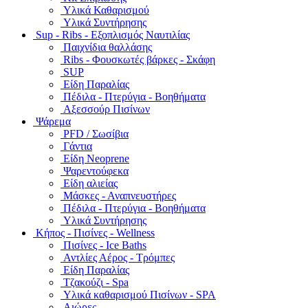
Υλικά Καθαρισμού
Υλικά Συντήρησης
Sup - Ribs - Εξοπλισμός Ναυτιλίας
Παιχνίδια θαλλάσης
Ribs - Φουσκωτές βάρκες - Σκάφη
SUP
Είδη Παραλίας
Πέδιλα - Πτερύγια - Βοηθήματα
Αξεσσούρ Πισίνων
Ψάρεμα
PFD / Σωσίβια
Γάντια
Είδη Neoprene
Ψαρεντούφεκα
Είδη αλιείας
Μάσκες - Αναπνευστήρες
Πέδιλα - Πτερύγια - Βοηθήματα
Υλικά Συντήρησης
Κήπος - Πισίνες - Wellness
Πισίνες - Ice Baths
Αντλίες Αέρος - Τρόμπες
Είδη Παραλίας
Τζακούζι - Spa
Υλικά καθαρισμού Πισίνων - SPA
Αιώρες