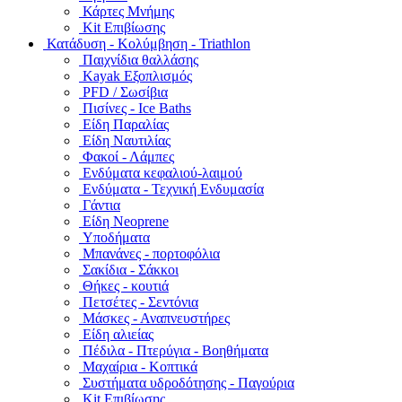
Κάρτες Μνήμης
Kit Επιβίωσης
Κατάδυση - Κολύμβηση - Triathlon
Παιχνίδια θαλλάσης
Kayak Εξοπλισμός
PFD / Σωσίβια
Πισίνες - Ice Baths
Είδη Παραλίας
Είδη Ναυτιλίας
Φακοί - Λάμπες
Ενδύματα κεφαλιού-λαιμού
Ενδύματα - Τεχνική Ενδυμασία
Γάντια
Είδη Neoprene
Υποδήματα
Μπανάνες - πορτοφόλια
Σακίδια - Σάκκοι
Θήκες - κουτιά
Πετσέτες - Σεντόνια
Μάσκες - Αναπνευστήρες
Είδη αλιείας
Πέδιλα - Πτερύγια - Βοηθήματα
Μαχαίρια - Κοπτικά
Συστήματα υδροδότησης - Παγούρια
Kit Επιβίωσης