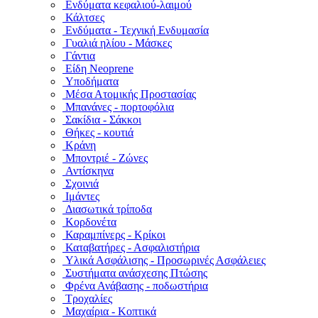
Ενδύματα κεφαλιού-λαιμού
Κάλτσες
Ενδύματα - Τεχνική Ενδυμασία
Γυαλιά ηλίου - Μάσκες
Γάντια
Είδη Neoprene
Υποδήματα
Μέσα Ατομικής Προστασίας
Μπανάνες - πορτοφόλια
Σακίδια - Σάκκοι
Θήκες - κουτιά
Κράνη
Μποντριέ - Ζώνες
Αντίσκηνα
Σχοινιά
Ιμάντες
Διασωτικά τρίποδα
Κορδονέτα
Καραμπίνερς - Κρίκοι
Καταβατήρες - Ασφαλιστήρια
Υλικά Ασφάλισης - Προσωρινές Ασφάλειες
Συστήματα ανάσχεσης Πτώσης
Φρένα Ανάβασης - ποδωστήρια
Τροχαλίες
Μαχαίρια - Κοπτικά