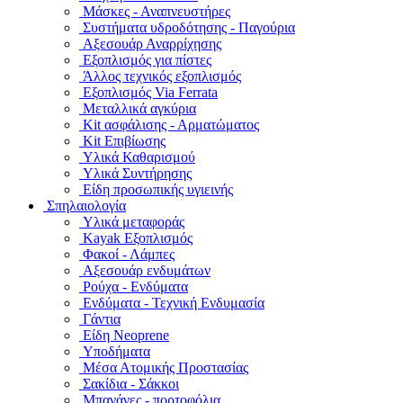
Μάσκες - Αναπνευστήρες
Συστήματα υδροδότησης - Παγούρια
Αξεσουάρ Αναρρίχησης
Εξοπλισμός για πίστες
Άλλος τεχνικός εξοπλισμός
Εξοπλισμός Via Ferrata
Μεταλλικά αγκύρια
Kit ασφάλισης - Αρματώματος
Kit Επιβίωσης
Υλικά Καθαρισμού
Υλικά Συντήρησης
Είδη προσωπικής υγιεινής
Σπηλαιολογία
Υλικά μεταφοράς
Kayak Εξοπλισμός
Φακοί - Λάμπες
Αξεσουάρ ενδυμάτων
Ρούχα - Ενδύματα
Ενδύματα - Τεχνική Ενδυμασία
Γάντια
Είδη Neoprene
Υποδήματα
Μέσα Ατομικής Προστασίας
Σακίδια - Σάκκοι
Μπανάνες - πορτοφόλια