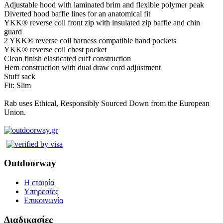
Adjustable hood with laminated brim and flexible polymer peak
Diverted hood baffle lines for an anatomical fit
YKK® reverse coil front zip with insulated zip baffle and chin
guard
2 YKK® reverse coil harness compatible hand pockets
YKK® reverse coil chest pocket
Clean finish elasticated cuff construction
Hem construction with dual draw cord adjustment
Stuff sack
Fit: Slim
Rab uses Ethical, Responsibly Sourced Down from the European
Union.
Outdoorway
Η εταιρία
Υπηρεσίες
Επικοινωνία
Διαδικασίες