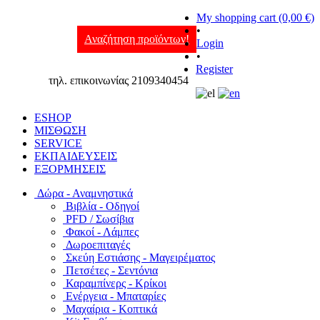
My shopping cart (0,00 €)
•
Αναζήτηση προϊόντων!
Login
•
Register
τηλ. επικοινωνίας 2109340454
ESHOP
ΜΙΣΘΩΣΗ
SERVICE
ΕΚΠΑΙΔΕΥΣΕΙΣ
ΕΞΟΡΜΗΣΕΙΣ
Δώρα - Αναμνηστικά
Βιβλία - Οδηγοί
PFD / Σωσίβια
Φακοί - Λάμπες
Δωροεπιταγές
Σκεύη Εστιάσης - Μαγειρέματος
Πετσέτες - Σεντόνια
Καραμπίνερς - Κρίκοι
Ενέργεια - Μπαταρίες
Μαχαίρια - Κοπτικά