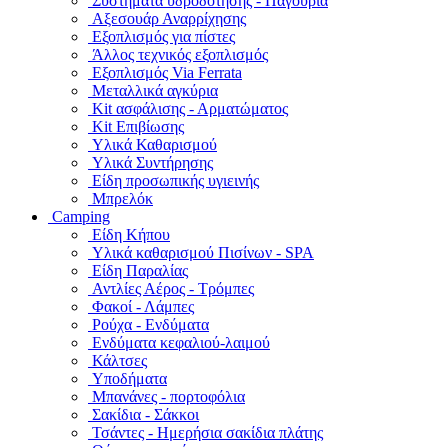
Συστήματα υδροδότησης - Παγούρια
Αξεσουάρ Αναρρίχησης
Εξοπλισμός για πίστες
Άλλος τεχνικός εξοπλισμός
Εξοπλισμός Via Ferrata
Μεταλλικά αγκύρια
Kit ασφάλισης - Αρματώματος
Kit Επιβίωσης
Υλικά Καθαρισμού
Υλικά Συντήρησης
Είδη προσωπικής υγιεινής
Μπρελόκ
Camping
Είδη Κήπου
Υλικά καθαρισμού Πισίνων - SPA
Είδη Παραλίας
Αντλίες Αέρος - Τρόμπες
Φακοί - Λάμπες
Ρούχα - Ενδύματα
Ενδύματα κεφαλιού-λαιμού
Κάλτσες
Υποδήματα
Μπανάνες - πορτοφόλια
Σακίδια - Σάκκοι
Τσάντες - Ημερήσια σακίδια πλάτης