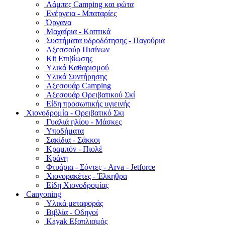
Λάμπες Camping και φώτα
Ενέργεια - Μπαταρίες
Όργανα
Μαχαίρια - Κοπτικά
Συστήματα υδροδότησης - Παγούρια
Αξεσσούρ Πισίνων
Kit Επιβίωσης
Υλικά Καθαρισμού
Υλικά Συντήρησης
Αξεσουάρ Camping
Αξεσουάρ Ορειβατικού Σκί
Είδη προσωπικής υγιεινής
Χιονοδρομία - Ορειβατικό Σκι
Γυαλιά ηλίου - Μάσκες
Υποδήματα
Σακίδια - Σάκκοι
Κραμπόν - Πιολέ
Κράνη
Φτυάρια - Σόντες - Arva - Jetforce
Χιονορακέτες - Έλκηθρα
Είδη Χιονοδρομίας
Canyoning
Υλικά μεταφοράς
Βιβλία - Οδηγοί
Kayak Εξοπλισμός