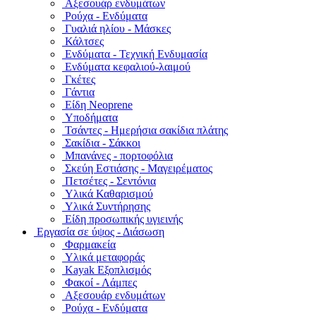
Αξεσουάρ ενδυμάτων
Ρούχα - Ενδύματα
Γυαλιά ηλίου - Μάσκες
Κάλτσες
Ενδύματα - Τεχνική Ενδυμασία
Ενδύματα κεφαλιού-λαιμού
Γκέτες
Γάντια
Είδη Neoprene
Υποδήματα
Τσάντες - Ημερήσια σακίδια πλάτης
Σακίδια - Σάκκοι
Μπανάνες - πορτοφόλια
Σκεύη Εστιάσης - Μαγειρέματος
Πετσέτες - Σεντόνια
Υλικά Καθαρισμού
Υλικά Συντήρησης
Είδη προσωπικής υγιεινής
Εργασία σε ύψος - Διάσωση
Φαρμακεία
Υλικά μεταφοράς
Kayak Εξοπλισμός
Φακοί - Λάμπες
Αξεσουάρ ενδυμάτων
Ρούχα - Ενδύματα