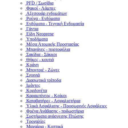
PFD / Σωσίβια
Φακοί - Λάμπες
Αξεσουάρ ενδυμάτων
Ρούχα - Ενδύματα
Ενδύματα - Τεχνική Ενδυμασία
Γάντια
Είδη Neoprene
Υποδήματα
Μέσα Ατομικής Προστασίας
Μπανάνες - πορτοφόλια
Σακίδια - Σάκκοι
Θήκες - κουτιά
Κράνη
Μποντριέ - Ζώνες
Σχοινιά
Διασωτικά τρίποδα
Ιμάντες
Κορδονέτα
Καραμπίνερς - Κρίκοι
Καταβατήρες - Ασφαλιστήρια
Υλικά Ασφάλισης - Προσωρινές Ασφάλειες
Φρένα Ανάβασης - ποδωστήρια
Συστήματα ανάσχεσης Πτώσης
Τροχαλίες
Μαχαίρια - Κοπτικά