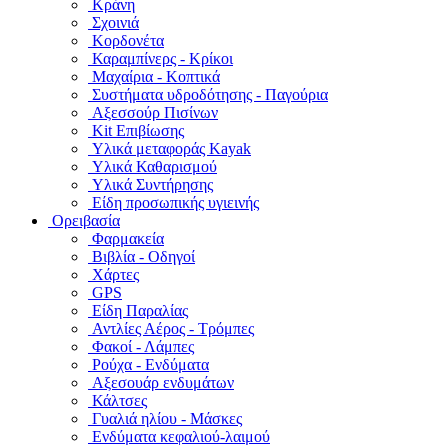
Κράνη
Σχοινιά
Κορδονέτα
Καραμπίνερς - Κρίκοι
Μαχαίρια - Κοπτικά
Συστήματα υδροδότησης - Παγούρια
Αξεσσούρ Πισίνων
Kit Επιβίωσης
Υλικά μεταφοράς Kayak
Υλικά Καθαρισμού
Υλικά Συντήρησης
Είδη προσωπικής υγιεινής
Ορειβασία
Φαρμακεία
Βιβλία - Οδηγοί
Χάρτες
GPS
Είδη Παραλίας
Αντλίες Αέρος - Τρόμπες
Φακοί - Λάμπες
Ρούχα - Ενδύματα
Αξεσουάρ ενδυμάτων
Κάλτσες
Γυαλιά ηλίου - Μάσκες
Ενδύματα κεφαλιού-λαιμού