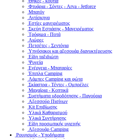
Θήκες - κουτιά
Φτυάρια - Σόντες - Arva - Jetforce
Μπατόν
Αντίσκηνα
Εστίες μαγειρέματος
Σκεύη Εστιάσης - Μαγειρέματος
Τρόφιμα - Ποτά
Αιώρες
Πετσέτες - Σεντόνια
Υπνόσακοι και αξεσουάρ διανυκτέρευσης
Είδη ταξιδιώτη
Ψυγεία
Ενέργεια - Μπαταρίες
Έπιπλα Camping
Λάμπες Camping και φώτα
Σκίαστρα - Τέντες - Ομπρέλες
Μαχαίρια - Κοπτικά
Συστήματα υδροδότησης - Παγούρια
Αξεσσούρ Πισίνων
Kit Επιβίωσης
Υλικά Καθαρισμού
Υλικά Συντήρησης
Είδη προσωπικής υγιεινής
Αξεσουάρ Camping
Ρουχισμός - Υποδήματα