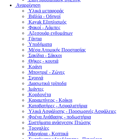
Αναρρίχηση
Υλικά μεταφοράς
Βιβλία - Οδηγοί
Kayak Εξοπλισμός
Φακοί - Λάμπες
Αξεσουάρ ενδυμάτων
Γάντια
Υποδήματα
Μέσα Ατομικής Προστασίας
Σακίδια - Σάκκοι
Θήκες - κουτιά
Κράνη
Μποντριέ - Ζώνες
Σχοινιά
Διασωτικά τρίποδα
Ιμάντες
Κορδονέτα
Καραμπίνερς - Κρίκοι
Καταβατήρες - Ασφαλιστήρια
Υλικά Ασφάλισης - Προσωρινές Ασφάλειες
Φρένα Ανάβασης - ποδωστήρια
Συστήματα ανάσχεσης Πτώσης
Τροχαλίες
Μαχαίρια - Κοπτικά