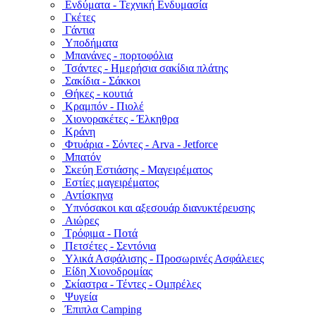
Ενδύματα - Τεχνική Ενδυμασία
Γκέτες
Γάντια
Υποδήματα
Μπανάνες - πορτοφόλια
Τσάντες - Ημερήσια σακίδια πλάτης
Σακίδια - Σάκκοι
Θήκες - κουτιά
Κραμπόν - Πιολέ
Χιονορακέτες - Έλκηθρα
Κράνη
Φτυάρια - Σόντες - Arva - Jetforce
Μπατόν
Σκεύη Εστιάσης - Μαγειρέματος
Εστίες μαγειρέματος
Αντίσκηνα
Υπνόσακοι και αξεσουάρ διανυκτέρευσης
Αιώρες
Τρόφιμα - Ποτά
Πετσέτες - Σεντόνια
Υλικά Ασφάλισης - Προσωρινές Ασφάλειες
Είδη Χιονοδρομίας
Σκίαστρα - Τέντες - Ομπρέλες
Ψυγεία
Έπιπλα Camping