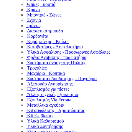
Θήκες - κουτιά
Κράνη
Μποντριέ - Ζώνες
Σχοινιά
Ιμάντες
Διασωτικά τρίποδα
Κορδονέτα
Καραμπίνερς - Κρίκοι
Καταβατήρες - Ασφαλιστήρια
Υλικά Ασφάλισης - Προσωρινές Ασφάλειες
Φρένα Ανάβασης - ποδωστήρια
Συστήματα ανάσχεσης Πτώσης
Τροχαλίες
Μαχαίρια - Κοπτικά
Συστήματα υδροδότησης - Παγούρια
Αξεσουάρ Αναρρίχησης
Εξοπλισμός για πίστες
Άλλος τεχνικός εξοπλισμός
Εξοπλισμός Via Ferrata
Μεταλλικά αγκύρια
Kit ασφάλισης - Αρματώματος
Kit Επιβίωσης
Υλικά Καθαρισμού
Υλικά Συντήρησης
Είδη προσωπικής υγιεινής