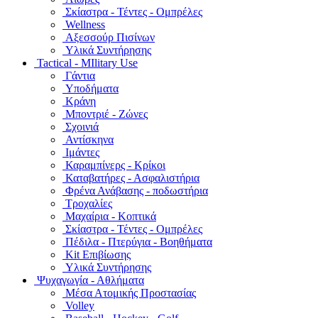
Σκίαστρα - Τέντες - Ομπρέλες
Wellness
Αξεσσούρ Πισίνων
Υλικά Συντήρησης
Tactical - MIlitary Use
Γάντια
Υποδήματα
Κράνη
Μποντριέ - Ζώνες
Σχοινιά
Αντίσκηνα
Ιμάντες
Καραμπίνερς - Κρίκοι
Καταβατήρες - Ασφαλιστήρια
Φρένα Ανάβασης - ποδωστήρια
Τροχαλίες
Μαχαίρια - Κοπτικά
Σκίαστρα - Τέντες - Ομπρέλες
Πέδιλα - Πτερύγια - Βοηθήματα
Kit Επιβίωσης
Υλικά Συντήρησης
Ψυχαγωγία - Αθλήματα
Μέσα Ατομικής Προστασίας
Volley