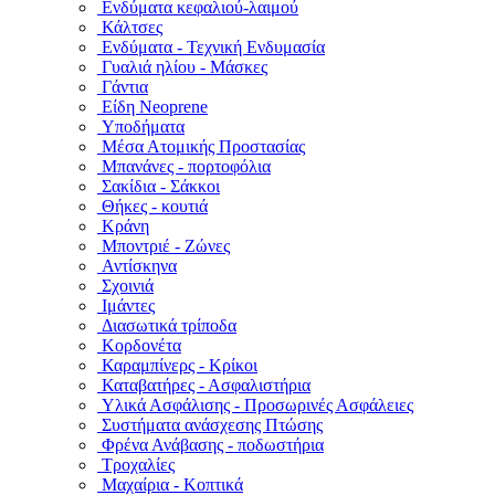
Ενδύματα κεφαλιού-λαιμού
Κάλτσες
Ενδύματα - Τεχνική Ενδυμασία
Γυαλιά ηλίου - Μάσκες
Γάντια
Είδη Neoprene
Υποδήματα
Μέσα Ατομικής Προστασίας
Μπανάνες - πορτοφόλια
Σακίδια - Σάκκοι
Θήκες - κουτιά
Κράνη
Μποντριέ - Ζώνες
Αντίσκηνα
Σχοινιά
Ιμάντες
Διασωτικά τρίποδα
Κορδονέτα
Καραμπίνερς - Κρίκοι
Καταβατήρες - Ασφαλιστήρια
Υλικά Ασφάλισης - Προσωρινές Ασφάλειες
Συστήματα ανάσχεσης Πτώσης
Φρένα Ανάβασης - ποδωστήρια
Τροχαλίες
Μαχαίρια - Κοπτικά