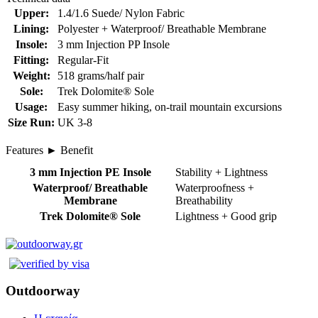
Upper:
1.4/1.6 Suede/ Nylon Fabric
Lining:
Polyester + Waterproof/ Breathable Membrane
Insole:
3 mm Injection PP Insole
Fitting:
Regular-Fit
Weight:
518 grams/half pair
Sole:
Trek Dolomite® Sole
Usage:
Easy summer hiking, on-trail mountain excursions
Size Run:
UK 3-8
Features ► Benefit
3 mm Injection PE Insole
Stability + Lightness
Waterproof/ Breathable
Waterproofness +
Membrane
Breathability
Trek Dolomite® Sole
Lightness + Good grip
Outdoorway