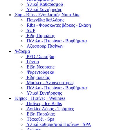
Υλικά Καθαρισμού
Υλικά Συντήρησης
Sup - Ribs - Εξοπλισμός Ναυτιλίας
Παιχνίδια θαλλάσης
Ribs - Φουσκωτές βάρκες - Σκάφη
SUP
Είδη Παραλίας
Πέδιλα - Πτερύγια - Βοηθήματα
Αξεσσούρ Πισίνων
Ψάρεμα
PFD / Σωσίβια
Γάντια
Είδη Neoprene
Ψαρεντούφεκα
Είδη αλιείας
Μάσκες - Αναπνευστήρες
Πέδιλα - Πτερύγια - Βοηθήματα
Υλικά Συντήρησης
Κήπος - Πισίνες - Wellness
Πισίνες - Ice Baths
Αντλίες Αέρος - Τρόμπες
Είδη Παραλίας
Τζακούζι - Spa
Υλικά καθαρισμού Πισίνων - SPA
Αιώρες