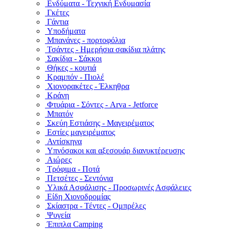
Ενδύματα - Τεχνική Ενδυμασία
Γκέτες
Γάντια
Υποδήματα
Μπανάνες - πορτοφόλια
Τσάντες - Ημερήσια σακίδια πλάτης
Σακίδια - Σάκκοι
Θήκες - κουτιά
Κραμπόν - Πιολέ
Χιονορακέτες - Έλκηθρα
Κράνη
Φτυάρια - Σόντες - Arva - Jetforce
Μπατόν
Σκεύη Εστιάσης - Μαγειρέματος
Εστίες μαγειρέματος
Αντίσκηνα
Υπνόσακοι και αξεσουάρ διανυκτέρευσης
Αιώρες
Τρόφιμα - Ποτά
Πετσέτες - Σεντόνια
Υλικά Ασφάλισης - Προσωρινές Ασφάλειες
Είδη Χιονοδρομίας
Σκίαστρα - Τέντες - Ομπρέλες
Ψυγεία
Έπιπλα Camping