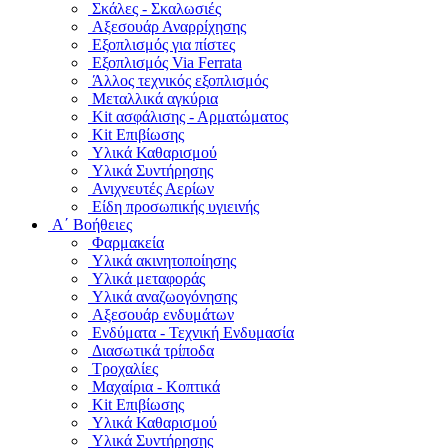
Σκάλες - Σκαλωσιές
Αξεσουάρ Αναρρίχησης
Εξοπλισμός για πίστες
Εξοπλισμός Via Ferrata
Άλλος τεχνικός εξοπλισμός
Μεταλλικά αγκύρια
Kit ασφάλισης - Αρματώματος
Kit Επιβίωσης
Υλικά Καθαρισμού
Υλικά Συντήρησης
Ανιχνευτές Αερίων
Είδη προσωπικής υγιεινής
Α΄ Βοήθειες
Φαρμακεία
Υλικά ακινητοποίησης
Υλικά μεταφοράς
Υλικά αναζωογόνησης
Αξεσουάρ ενδυμάτων
Ενδύματα - Τεχνική Ενδυμασία
Διασωτικά τρίποδα
Τροχαλίες
Μαχαίρια - Κοπτικά
Kit Επιβίωσης
Υλικά Καθαρισμού
Υλικά Συντήρησης