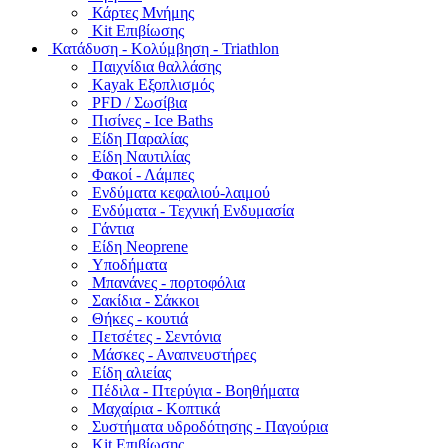
Κάρτες Μνήμης
Kit Επιβίωσης
Κατάδυση - Κολύμβηση - Triathlon
Παιχνίδια θαλλάσης
Kayak Εξοπλισμός
PFD / Σωσίβια
Πισίνες - Ice Baths
Είδη Παραλίας
Είδη Ναυτιλίας
Φακοί - Λάμπες
Ενδύματα κεφαλιού-λαιμού
Ενδύματα - Τεχνική Ενδυμασία
Γάντια
Είδη Neoprene
Υποδήματα
Μπανάνες - πορτοφόλια
Σακίδια - Σάκκοι
Θήκες - κουτιά
Πετσέτες - Σεντόνια
Μάσκες - Αναπνευστήρες
Είδη αλιείας
Πέδιλα - Πτερύγια - Βοηθήματα
Μαχαίρια - Κοπτικά
Συστήματα υδροδότησης - Παγούρια
Kit Επιβίωσης