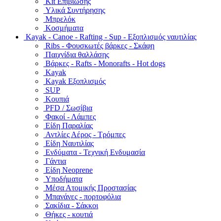
Kit Επιβίωσης
Υλικά Συντήρησης
Μπρελόκ
Κοσμήματα
Kayak - Canoe - Rafting - Sup - Εξοπλισμός ναυτιλίας
Ribs - Φουσκωτές βάρκες - Σκάφη
Παιχνίδια θαλλάσης
Βάρκες - Rafts - Monorafts - Hot dogs
Kayak
Kayak Εξοπλισμός
SUP
Κουπιά
PFD / Σωσίβια
Φακοί - Λάμπες
Είδη Παραλίας
Αντλίες Αέρος - Τρόμπες
Είδη Ναυτιλίας
Ενδύματα - Τεχνική Ενδυμασία
Γάντια
Είδη Neoprene
Υποδήματα
Μέσα Ατομικής Προστασίας
Μπανάνες - πορτοφόλια
Σακίδια - Σάκκοι
Θήκες - κουτιά