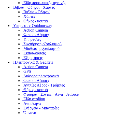
Είδη προσωπικής υγιεινής
Bιβλία - Οδηγοί - Χάρτες
Βιβλία - Οδηγοί
Χάρτες
Θήκες - κουτιά
Υπηρεσίες Outdoorway
Action Camera
Φακοί - Λάμπες
Υπηρεσίες
Συντήρηση εξοπλισμού
Μίσθωση εξοπλισμού
Εκπαιδεύσεις
Εξορμήσεις
Ηλεκτρονικά & Gadgets
Action Camera
GPS
Διάφορα ηλεκτρονικά
Φακοί - Λάμπες
Αντλίες Αέρος - Τρόμπες
Θήκες - κουτιά
Φτυάρια - Σόντες - Arva - Jetforce
Είδη στοίβου
Αντίσκηνα
Ενέργεια - Μπαταρίες
Όργανα