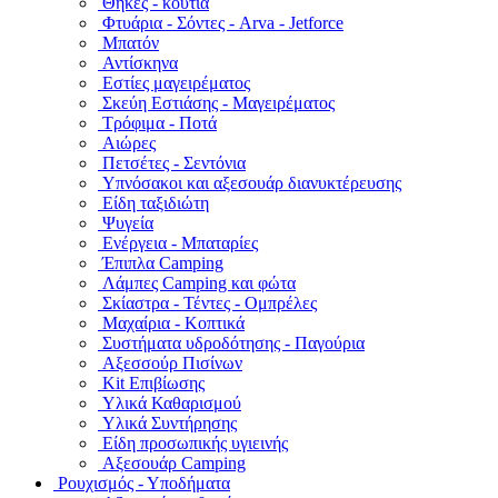
Θήκες - κουτιά
Φτυάρια - Σόντες - Arva - Jetforce
Μπατόν
Αντίσκηνα
Εστίες μαγειρέματος
Σκεύη Εστιάσης - Μαγειρέματος
Τρόφιμα - Ποτά
Αιώρες
Πετσέτες - Σεντόνια
Υπνόσακοι και αξεσουάρ διανυκτέρευσης
Είδη ταξιδιώτη
Ψυγεία
Ενέργεια - Μπαταρίες
Έπιπλα Camping
Λάμπες Camping και φώτα
Σκίαστρα - Τέντες - Ομπρέλες
Μαχαίρια - Κοπτικά
Συστήματα υδροδότησης - Παγούρια
Αξεσσούρ Πισίνων
Kit Επιβίωσης
Υλικά Καθαρισμού
Υλικά Συντήρησης
Είδη προσωπικής υγιεινής
Αξεσουάρ Camping
Ρουχισμός - Υποδήματα