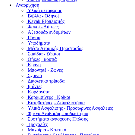
Αναρρίχηση
Υλικά μεταφοράς
Βιβλία - Οδηγοί
Kayak Εξοπλισμός
Φακοί - Λάμπες
Αξεσουάρ ενδυμάτων
Γάντια
Υποδήματα
Μέσα Ατομικής Προστασίας
Σακίδια - Σάκκοι
Θήκες - κουτιά
Κράνη
Μποντριέ - Ζώνες
Σχοινιά
Διασωτικά τρίποδα
Ιμάντες
Κορδονέτα
Καραμπίνερς - Κρίκοι
Καταβατήρες - Ασφαλιστήρια
Υλικά Ασφάλισης - Προσωρινές Ασφάλειες
Φρένα Ανάβασης - ποδωστήρια
Συστήματα ανάσχεσης Πτώσης
Τροχαλίες
Μαχαίρια - Κοπτικά