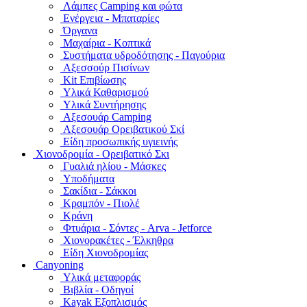
Λάμπες Camping και φώτα
Ενέργεια - Μπαταρίες
Όργανα
Μαχαίρια - Κοπτικά
Συστήματα υδροδότησης - Παγούρια
Αξεσσούρ Πισίνων
Kit Επιβίωσης
Υλικά Καθαρισμού
Υλικά Συντήρησης
Αξεσουάρ Camping
Αξεσουάρ Ορειβατικού Σκί
Είδη προσωπικής υγιεινής
Χιονοδρομία - Ορειβατικό Σκι
Γυαλιά ηλίου - Μάσκες
Υποδήματα
Σακίδια - Σάκκοι
Κραμπόν - Πιολέ
Κράνη
Φτυάρια - Σόντες - Arva - Jetforce
Χιονορακέτες - Έλκηθρα
Είδη Χιονοδρομίας
Canyoning
Υλικά μεταφοράς
Βιβλία - Οδηγοί
Kayak Εξοπλισμός