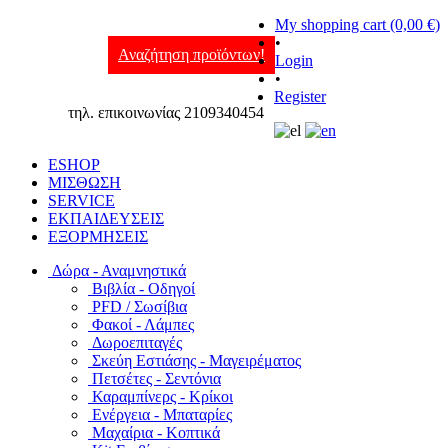
My shopping cart (0,00 €)
•
Αναζήτηση προϊόντων!
Login
•
Register
τηλ. επικοινωνίας 2109340454
ESHOP
ΜΙΣΘΩΣΗ
SERVICE
ΕΚΠΑΙΔΕΥΣΕΙΣ
ΕΞΟΡΜΗΣΕΙΣ
Δώρα - Αναμνηστικά
Βιβλία - Οδηγοί
PFD / Σωσίβια
Φακοί - Λάμπες
Δωροεπιταγές
Σκεύη Εστιάσης - Μαγειρέματος
Πετσέτες - Σεντόνια
Καραμπίνερς - Κρίκοι
Ενέργεια - Μπαταρίες
Μαχαίρια - Κοπτικά