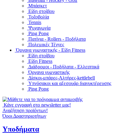
Baseball - Hockey - Golf
Μπάσκετ
Είδη στοίβου
Τοξοβολία
Tennis
Ψυχαγωγία
Ping Pong
Πατίνια - Rollers - Ποδήλατα
Πολεμικές Τέχνες
Όργανα γυμναστικής - Είδη Fitness
Είδη στοίβου
Είδη Fitness
Διάδρομοι - Ποδήλατα - Ελλειπτικά
Όργανα γυμναστικής
Δίσκοι-μπάρες-Αλτήρες-kettlebell
Υπνόσακοι και αξεσουάρ διανυκτέρευσης
Ping Pong
Κάνε εγγραφή στο newsletter μας!
Αναζήτηση προϊόντων!
Όροι Δραστηριοτήτων
Υποδήματα