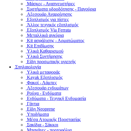
Μάσκες - Αναπνευστήρες
Συστήματα υδροδότησης - Παγούρια
Αξεσουάρ Αναρρίχησης
Εξοπλισμός για πίστες
Άλλος τεχνικός εξοπλισμός
Εξοπλισμός Via Ferrata
Μεταλλικά αγκύρια
Kit ασφάλισης - Αρματώματος
Kit Επιβίωσης
Υλικά Καθαρισμού
Υλικά Συντήρησης
Είδη προσωπικής υγιεινής
Σπηλαιολογία
Υλικά μεταφοράς
Kayak Εξοπλισμός
Φακοί - Λάμπες
Αξεσουάρ ενδυμάτων
Ρούχα - Ενδύματα
Ενδύματα - Τεχνική Ενδυμασία
Γάντια
Είδη Neoprene
Υποδήματα
Μέσα Ατομικής Προστασίας
Σακίδια - Σάκκοι
Μπανάνες - πορτοφόλια