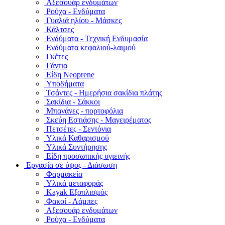
Αξεσουάρ ενδυμάτων
Ρούχα - Ενδύματα
Γυαλιά ηλίου - Μάσκες
Κάλτσες
Ενδύματα - Τεχνική Ενδυμασία
Ενδύματα κεφαλιού-λαιμού
Γκέτες
Γάντια
Είδη Neoprene
Υποδήματα
Τσάντες - Ημερήσια σακίδια πλάτης
Σακίδια - Σάκκοι
Μπανάνες - πορτοφόλια
Σκεύη Εστιάσης - Μαγειρέματος
Πετσέτες - Σεντόνια
Υλικά Καθαρισμού
Υλικά Συντήρησης
Είδη προσωπικής υγιεινής
Εργασία σε ύψος - Διάσωση
Φαρμακεία
Υλικά μεταφοράς
Kayak Εξοπλισμός
Φακοί - Λάμπες
Αξεσουάρ ενδυμάτων
Ρούχα - Ενδύματα