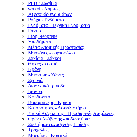
PFD / Σωσίβια
Φακοί - Λάμπες
Αξεσουάρ ενδυμάτων
Ρούχα - Ενδύματα
Ενδύματα - Τεχνική Ενδυμασία
Γάντια
Είδη Neoprene
Υποδήματα
Μέσα Ατομικής Προστασίας
Μπανάνες - πορτοφόλια
Σακίδια - Σάκκοι
Θήκες - κουτιά
Κράνη
Μποντριέ - Ζώνες
Σχοινιά
Διασωτικά τρίποδα
Ιμάντες
Κορδονέτα
Καραμπίνερς - Κρίκοι
Καταβατήρες - Ασφαλιστήρια
Υλικά Ασφάλισης - Προσωρινές Ασφάλειες
Φρένα Ανάβασης - ποδωστήρια
Συστήματα ανάσχεσης Πτώσης
Τροχαλίες
Μαχαίρια - Κοπτικά