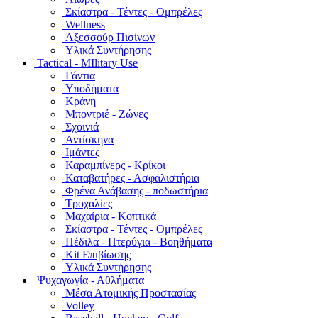
Σκίαστρα - Τέντες - Ομπρέλες
Wellness
Αξεσσούρ Πισίνων
Υλικά Συντήρησης
Tactical - MIlitary Use
Γάντια
Υποδήματα
Κράνη
Μποντριέ - Ζώνες
Σχοινιά
Αντίσκηνα
Ιμάντες
Καραμπίνερς - Κρίκοι
Καταβατήρες - Ασφαλιστήρια
Φρένα Ανάβασης - ποδωστήρια
Τροχαλίες
Μαχαίρια - Κοπτικά
Σκίαστρα - Τέντες - Ομπρέλες
Πέδιλα - Πτερύγια - Βοηθήματα
Kit Επιβίωσης
Υλικά Συντήρησης
Ψυχαγωγία - Αθλήματα
Μέσα Ατομικής Προστασίας
Volley