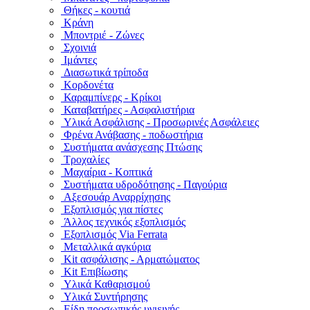
Θήκες - κουτιά
Κράνη
Μποντριέ - Ζώνες
Σχοινιά
Ιμάντες
Διασωτικά τρίποδα
Κορδονέτα
Καραμπίνερς - Κρίκοι
Καταβατήρες - Ασφαλιστήρια
Υλικά Ασφάλισης - Προσωρινές Ασφάλειες
Φρένα Ανάβασης - ποδωστήρια
Συστήματα ανάσχεσης Πτώσης
Τροχαλίες
Μαχαίρια - Κοπτικά
Συστήματα υδροδότησης - Παγούρια
Αξεσουάρ Αναρρίχησης
Εξοπλισμός για πίστες
Άλλος τεχνικός εξοπλισμός
Εξοπλισμός Via Ferrata
Μεταλλικά αγκύρια
Kit ασφάλισης - Αρματώματος
Kit Επιβίωσης
Υλικά Καθαρισμού
Υλικά Συντήρησης
Είδη προσωπικής υγιεινής