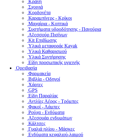
Κράνη
Σχοινιά
Κορδονέτα
Καραμπίνερς - Κρίκοι
Μαχαίρια - Κοπτικά
Συστήματα υδροδότησης - Παγούρια
Αξεσσούρ Πισίνων
Kit Επιβίωσης
Υλικά μεταφοράς Kayak
Υλικά Καθαρισμού
Υλικά Συντήρησης
Είδη προσωπικής υγιεινής
Ορειβασία
Φαρμακεία
Βιβλία - Οδηγοί
Χάρτες
GPS
Είδη Παραλίας
Αντλίες Αέρος - Τρόμπες
Φακοί - Λάμπες
Ρούχα - Ενδύματα
Αξεσουάρ ενδυμάτων
Κάλτσες
Γυαλιά ηλίου - Μάσκες
Ενδύματα κεφαλιού-λαιμού