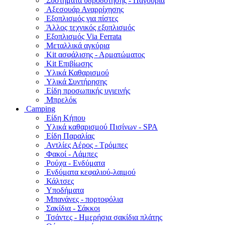
Συστήματα υδροδότησης - Παγούρια
Αξεσουάρ Αναρρίχησης
Εξοπλισμός για πίστες
Άλλος τεχνικός εξοπλισμός
Εξοπλισμός Via Ferrata
Μεταλλικά αγκύρια
Kit ασφάλισης - Αρματώματος
Kit Επιβίωσης
Υλικά Καθαρισμού
Υλικά Συντήρησης
Είδη προσωπικής υγιεινής
Μπρελόκ
Camping
Είδη Κήπου
Υλικά καθαρισμού Πισίνων - SPA
Είδη Παραλίας
Αντλίες Αέρος - Τρόμπες
Φακοί - Λάμπες
Ρούχα - Ενδύματα
Ενδύματα κεφαλιού-λαιμού
Κάλτσες
Υποδήματα
Μπανάνες - πορτοφόλια
Σακίδια - Σάκκοι
Τσάντες - Ημερήσια σακίδια πλάτης